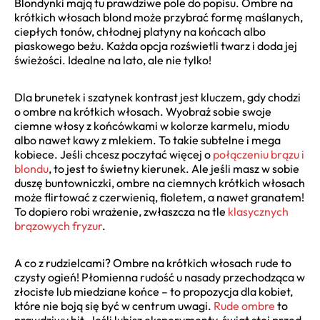
Blondynki mają tu prawdziwe pole do popisu. Ombre na
krótkich włosach blond może przybrać formę maślanych,
ciepłych tonów, chłodnej platyny na końcach albo
piaskowego beżu. Każda opcja rozświetli twarz i doda jej
świeżości. Idealne na lato, ale nie tylko!
Dla brunetek i szatynek kontrast jest kluczem, gdy chodzi
o ombre na krótkich włosach. Wyobraź sobie swoje
ciemne włosy z końcówkami w kolorze karmelu, miodu
albo nawet kawy z mlekiem. To takie subtelne i mega
kobiece. Jeśli chcesz poczytać więcej o
połączeniu brązu i
blondu
, to jest to świetny kierunek. Ale jeśli masz w sobie
duszę buntowniczki, ombre na ciemnych krótkich włosach
może flirtować z czerwienią, fioletem, a nawet granatem!
To dopiero robi wrażenie, zwłaszcza na tle
klasycznych
brązowych fryzur
.
A co z rudzielcami? Ombre na krótkich włosach rude to
czysty ogień! Płomienna rudość u nasady przechodząca w
złociste lub miedziane końce – to propozycja dla kobiet,
które nie boją się być w centrum uwagi.
Rude ombre
to
prawdziwy hit. Jeśli lubisz eksperymenty, świat stoi przed