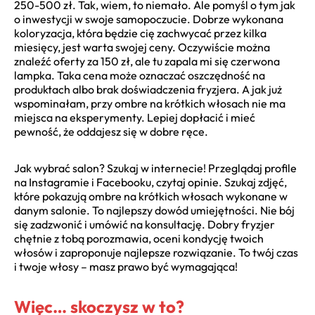
250-500 zł. Tak, wiem, to niemało. Ale pomyśl o tym jak
o inwestycji w swoje samopoczucie. Dobrze wykonana
koloryzacja, która będzie cię zachwycać przez kilka
miesięcy, jest warta swojej ceny. Oczywiście można
znaleźć oferty za 150 zł, ale tu zapala mi się czerwona
lampka. Taka cena może oznaczać oszczędność na
produktach albo brak doświadczenia fryzjera. A jak już
wspominałam, przy ombre na krótkich włosach nie ma
miejsca na eksperymenty. Lepiej dopłacić i mieć
pewność, że oddajesz się w dobre ręce.
Jak wybrać salon? Szukaj w internecie! Przeglądaj profile
na Instagramie i Facebooku, czytaj opinie. Szukaj zdjęć,
które pokazują ombre na krótkich włosach wykonane w
danym salonie. To najlepszy dowód umiejętności. Nie bój
się zadzwonić i umówić na konsultację. Dobry fryzjer
chętnie z tobą porozmawia, oceni kondycję twoich
włosów i zaproponuje najlepsze rozwiązanie. To twój czas
i twoje włosy – masz prawo być wymagająca!
Więc… skoczysz w to?