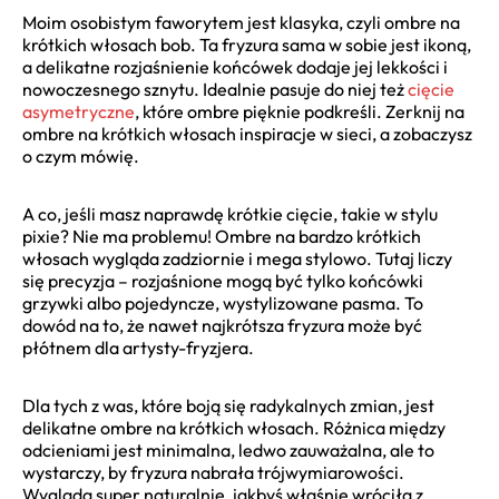
Moim osobistym faworytem jest klasyka, czyli ombre na
krótkich włosach bob. Ta fryzura sama w sobie jest ikoną,
a delikatne rozjaśnienie końcówek dodaje jej lekkości i
nowoczesnego sznytu. Idealnie pasuje do niej też
cięcie
asymetryczne
, które ombre pięknie podkreśli. Zerknij na
ombre na krótkich włosach inspiracje w sieci, a zobaczysz
o czym mówię.
A co, jeśli masz naprawdę krótkie cięcie, takie w stylu
pixie? Nie ma problemu! Ombre na bardzo krótkich
włosach wygląda zadziornie i mega stylowo. Tutaj liczy
się precyzja – rozjaśnione mogą być tylko końcówki
grzywki albo pojedyncze, wystylizowane pasma. To
dowód na to, że nawet najkrótsza fryzura może być
płótnem dla artysty-fryzjera.
Dla tych z was, które boją się radykalnych zmian, jest
delikatne ombre na krótkich włosach. Różnica między
odcieniami jest minimalna, ledwo zauważalna, ale to
wystarczy, by fryzura nabrała trójwymiarowości.
Wygląda super naturalnie, jakbyś właśnie wróciła z