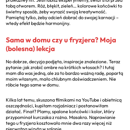
tobą otworem. Róż, błękit, zieleń… kolorowe końcówki to
świetny sposób, żeby wyrazić swoją kreatywność.
Pamiętaj tylko, żeby odcień dobrać do swojej karnacji –
wtedy efekt będzie harmonijny.
Sama w domu czy u fryzjera? Moja
(bolesna) lekcja
No dobrze, decyzja podjęta, inspiracje znalezione. Teraz
pytanie: jak zrobić ombre na krótkich włosach? I tutaj
mam dla was jedną, ale za to bardzo ważną radę, popartą
moim własnym, mało chlubnym doświadczeniem. Nie
róbcie tego same w domu.
Kilka lat temu, skuszona filmikami na YouTube i obietnicą
oszczędności, kupiłam rozjaśniacz i postanowiłam
działać. Finał? Plamy, spalone końcówki i kolor, który
przypominał kurczaka z rożna. Masakra. Naprawianie
tego u fryzjera kosztowało mnie dwa razy więcej niż
pierwotna wizyta w salonie.