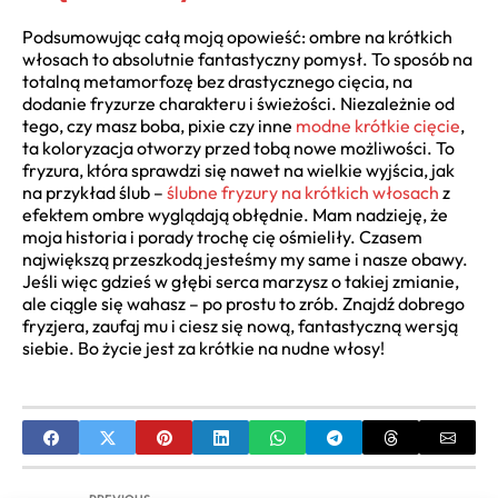
Podsumowując całą moją opowieść: ombre na krótkich
włosach to absolutnie fantastyczny pomysł. To sposób na
totalną metamorfozę bez drastycznego cięcia, na
dodanie fryzurze charakteru i świeżości. Niezależnie od
tego, czy masz boba, pixie czy inne
modne krótkie cięcie
,
ta koloryzacja otworzy przed tobą nowe możliwości. To
fryzura, która sprawdzi się nawet na wielkie wyjścia, jak
na przykład ślub –
ślubne fryzury na krótkich włosach
z
efektem ombre wyglądają obłędnie. Mam nadzieję, że
moja historia i porady trochę cię ośmieliły. Czasem
największą przeszkodą jesteśmy my same i nasze obawy.
Jeśli więc gdzieś w głębi serca marzysz o takiej zmianie,
ale ciągle się wahasz – po prostu to zrób. Znajdź dobrego
fryzjera, zaufaj mu i ciesz się nową, fantastyczną wersją
siebie. Bo życie jest za krótkie na nudne włosy!