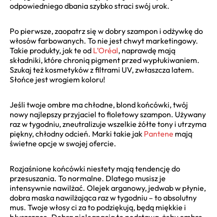
odpowiedniego dbania szybko straci swój urok.
Po pierwsze, zaopatrz się w dobry szampon i odżywkę do
włosów farbowanych. To nie jest chwyt marketingowy.
Takie produkty, jak te od
L’Oréal
, naprawdę mają
składniki, które chronią pigment przed wypłukiwaniem.
Szukaj też kosmetyków z filtrami UV, zwłaszcza latem.
Słońce jest wrogiem koloru!
Jeśli twoje ombre ma chłodne, blond końcówki, twój
nowy najlepszy przyjaciel to fioletowy szampon. Używany
raz w tygodniu, zneutralizuje wszelkie żółte tony i utrzyma
piękny, chłodny odcień. Marki takie jak
Pantene
mają
świetne opcje w swojej ofercie.
Rozjaśnione końcówki niestety mają tendencję do
przesuszania. To normalne. Dlatego musisz je
intensywnie nawilżać. Olejek arganowy, jedwab w płynie,
dobra maska nawilżająca raz w tygodniu – to absolutny
mus. Twoje włosy ci za to podziękują, będą miękkie i
błyszczące. Dobra pielęgnacja to podstawa, żeby ombre