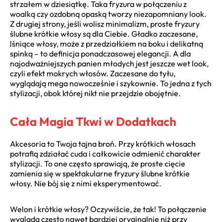
strzałem w dziesiątkę. Taka fryzura w połączeniu z
woalką czy ozdobną opaską tworzy niezapomniany look.
Z drugiej strony, jeśli wolisz minimalizm, proste fryzury
ślubne krótkie włosy są dla Ciebie. Gładko zaczesane,
lśniące włosy, może z przedziałkiem na boku i delikatną
spinką – to definicja ponadczasowej elegancji. A dla
najodważniejszych panien młodych jest jeszcze wet look,
czyli efekt mokrych włosów. Zaczesane do tyłu,
wyglądają mega nowocześnie i szykownie. To jedna z tych
stylizacji, obok której nikt nie przejdzie obojętnie.
Cała Magia Tkwi w Dodatkach
Akcesoria to Twoja tajna broń. Przy krótkich włosach
potrafią zdziałać cuda i całkowicie odmienić charakter
stylizacji. To one często sprawiają, że proste cięcie
zamienia się w spektakularne fryzury ślubne krótkie
włosy. Nie bój się z nimi eksperymentować.
Welon i krótkie włosy? Oczywiście, że tak! To połączenie
wygląda często nawet bardziej oryginalnie niż przy