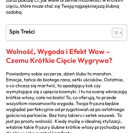
zaraz pokażę Ci, jak wiele drzemie możliwości w krótkim
cięciu, które może stać się Twoją najpiękniejszą ślubną
ozdobą.
Spis Treści
Wolność, Wygoda i Efekt Wow –
Czemu Krótkie Cięcie Wygrywa?
Powiedzmy sobie szczerze, dzień ślubu to maraton.
Emocje, tańce do białego rana, setki uścisków. Ostatnie,
o co chcesz się martwić, to opadający kok czy
wymykające się z upięcia kosmyki. I tu na scenę wkraczają
krótkie włosy, całe na biało! To, co oferują, to przede
wszystkim niesamowita wygoda. Twoja fryzura będzie
wyglądać perfekcyjnie od przygotowań aż po ostatniego
gościa na parkiecie. Bez tony lakieru i setek wsuwek. To
jest po prostu wolność. Kiedy myślę o idealnej stylizacji,
właśnie takie fryzury ślubne krótkie włosy przychodzą mi
do głowy jako symbol komfortu.