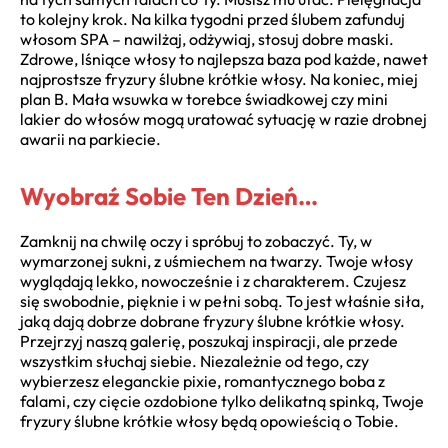
to kolejny krok. Na kilka tygodni przed ślubem zafunduj
włosom SPA – nawilżaj, odżywiaj, stosuj dobre maski.
Zdrowe, lśniące włosy to najlepsza baza pod każde, nawet
najprostsze fryzury ślubne krótkie włosy. Na koniec, miej
plan B. Mała wsuwka w torebce świadkowej czy mini
lakier do włosów mogą uratować sytuację w razie drobnej
awarii na parkiecie.
Wyobraź Sobie Ten Dzień…
Zamknij na chwilę oczy i spróbuj to zobaczyć. Ty, w
wymarzonej sukni, z uśmiechem na twarzy. Twoje włosy
wyglądają lekko, nowocześnie i z charakterem. Czujesz
się swobodnie, pięknie i w pełni sobą. To jest właśnie siła,
jaką dają dobrze dobrane fryzury ślubne krótkie włosy.
Przejrzyj naszą galerię, poszukaj inspiracji, ale przede
wszystkim słuchaj siebie. Niezależnie od tego, czy
wybierzesz eleganckie pixie, romantycznego boba z
falami, czy cięcie ozdobione tylko delikatną spinką, Twoje
fryzury ślubne krótkie włosy będą opowieścią o Tobie.