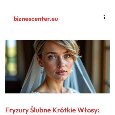
biznescenter.eu
Fryzury Ślubne Krótkie Włosy: