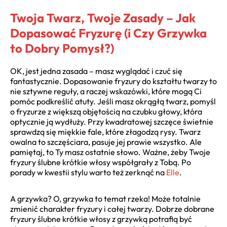
Twoja Twarz, Twoje Zasady – Jak
Dopasować Fryzurę (i Czy Grzywka
to Dobry Pomysł?)
OK, jest jedna zasada – masz wyglądać i czuć się
fantastycznie. Dopasowanie fryzury do kształtu twarzy to
nie sztywne reguły, a raczej wskazówki, które mogą Ci
pomóc podkreślić atuty. Jeśli masz okrągłą twarz, pomyśl
o fryzurze z większą objętością na czubku głowy, która
optycznie ją wydłuży. Przy kwadratowej szczęce świetnie
sprawdzą się miękkie fale, które złagodzą rysy. Twarz
owalna to szczęściara, pasuje jej prawie wszystko. Ale
pamiętaj, to Ty masz ostatnie słowo. Ważne, żeby Twoje
fryzury ślubne krótkie włosy współgrały z Tobą. Po
porady w kwestii stylu warto też zerknąć na
Elle
.
A grzywka? O, grzywka to temat rzeka! Może totalnie
zmienić charakter fryzury i całej twarzy. Dobrze dobrane
fryzury ślubne krótkie włosy z grzywką potrafią być