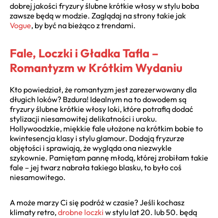
dobrej jakości fryzury ślubne krótkie włosy w stylu boba
zawsze będą w modzie. Zaglądaj na strony takie jak
Vogue
, by być na bieżąco z trendami.
Fale, Loczki i Gładka Tafla –
Romantyzm w Krótkim Wydaniu
Kto powiedział, że romantyzm jest zarezerwowany dla
długich loków? Bzdura! Idealnym na to dowodem są
fryzury ślubne krótkie włosy loki, które potrafią dodać
stylizacji niesamowitej delikatności i uroku.
Hollywoodzkie, miękkie fale ułożone na krótkim bobie to
kwintesencja klasy i stylu glamour. Dodają fryzurze
objętości i sprawiają, że wygląda ona niezwykle
szykownie. Pamiętam pannę młodą, której zrobiłam takie
fale – jej twarz nabrała takiego blasku, to było coś
niesamowitego.
A może marzy Ci się podróż w czasie? Jeśli kochasz
klimaty retro,
drobne loczki
w stylu lat 20. lub 50. będą