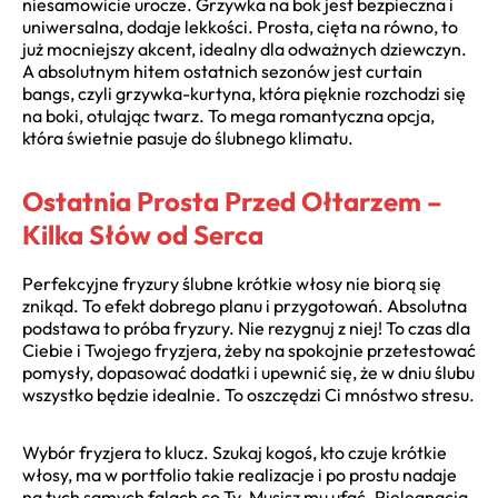
niesamowicie urocze. Grzywka na bok jest bezpieczna i
uniwersalna, dodaje lekkości. Prosta, cięta na równo, to
już mocniejszy akcent, idealny dla odważnych dziewczyn.
A absolutnym hitem ostatnich sezonów jest curtain
bangs, czyli grzywka-kurtyna, która pięknie rozchodzi się
na boki, otulając twarz. To mega romantyczna opcja,
która świetnie pasuje do ślubnego klimatu.
Ostatnia Prosta Przed Ołtarzem –
Kilka Słów od Serca
Perfekcyjne fryzury ślubne krótkie włosy nie biorą się
znikąd. To efekt dobrego planu i przygotowań. Absolutna
podstawa to próba fryzury. Nie rezygnuj z niej! To czas dla
Ciebie i Twojego fryzjera, żeby na spokojnie przetestować
pomysły, dopasować dodatki i upewnić się, że w dniu ślubu
wszystko będzie idealnie. To oszczędzi Ci mnóstwo stresu.
Wybór fryzjera to klucz. Szukaj kogoś, kto czuje krótkie
włosy, ma w portfolio takie realizacje i po prostu nadaje
na tych samych falach co Ty. Musisz mu ufać. Pielęgnacja