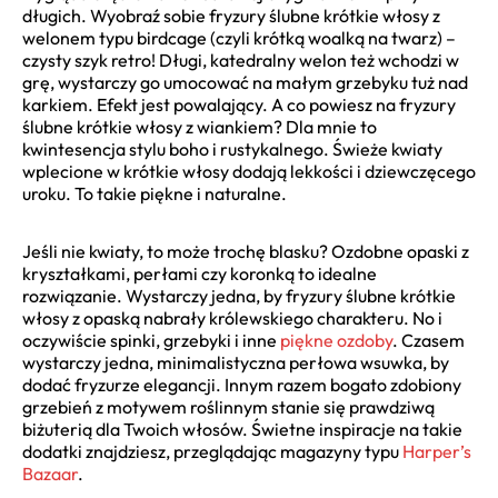
długich. Wyobraź sobie fryzury ślubne krótkie włosy z
welonem typu birdcage (czyli krótką woalką na twarz) –
czysty szyk retro! Długi, katedralny welon też wchodzi w
grę, wystarczy go umocować na małym grzebyku tuż nad
karkiem. Efekt jest powalający. A co powiesz na fryzury
ślubne krótkie włosy z wiankiem? Dla mnie to
kwintesencja stylu boho i rustykalnego. Świeże kwiaty
wplecione w krótkie włosy dodają lekkości i dziewczęcego
uroku. To takie piękne i naturalne.
Jeśli nie kwiaty, to może trochę blasku? Ozdobne opaski z
kryształkami, perłami czy koronką to idealne
rozwiązanie. Wystarczy jedna, by fryzury ślubne krótkie
włosy z opaską nabrały królewskiego charakteru. No i
oczywiście spinki, grzebyki i inne
piękne ozdoby
. Czasem
wystarczy jedna, minimalistyczna perłowa wsuwka, by
dodać fryzurze elegancji. Innym razem bogato zdobiony
grzebień z motywem roślinnym stanie się prawdziwą
biżuterią dla Twoich włosów. Świetne inspiracje na takie
dodatki znajdziesz, przeglądając magazyny typu
Harper’s
Bazaar
.