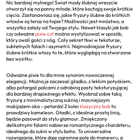
Nic bardziej mylnego! Świat mody ślubnej wreszcie
otworzył się na panny młode, które kochają swoje krótkie
cięcia. Zastanawiasz się, jakie fryzury ślubne do krótkich
włosów są teraz na topie? Możliwości jest mnóstwo, a
wszystko zależy od Twojego stylu. Nawet klasyki jak bob
czy odważne
pixie cut
można wystylizować w sposób,
który zwali gości z nóg. Cały sekret tkwi w teksturze,
subtelnych falach i asymetrii. Najmodniejsze fryzury
ślubne krótkie włosy to te, które wyglądają na stworzone
bez wysiłku.
Odważne pixie to dla mnie synonim nowoczesnej
elegancji. Można je zaczesać gładko, z lekkim połyskiem,
albo potargać palcami z odrobiną pasty teksturyzującej
dla bardziej drapieżnego efektu. Wyobraź sobie taką
fryzurę z minimalistyczną suknią i mocniejszym
makijażem oka – petarda! Z kolei
klasyczny bob
to
prawdziwy kameleon. Gładki, z idealnie prostą linią,
będzie pasował do stylu glamour. Zmiękczony
delikatnymi falami nabierze romantycznego charakteru,
idealnego do sukni w stylu boho. To uniwersalne
rozwiązanie, które daje ogromne pole do manewru, a