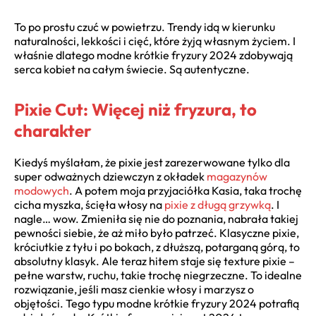
To po prostu czuć w powietrzu. Trendy idą w kierunku
naturalności, lekkości i cięć, które żyją własnym życiem. I
właśnie dlatego modne krótkie fryzury 2024 zdobywają
serca kobiet na całym świecie. Są autentyczne.
Pixie Cut: Więcej niż fryzura, to
charakter
Kiedyś myślałam, że pixie jest zarezerwowane tylko dla
super odważnych dziewczyn z okładek
magazynów
modowych
. A potem moja przyjaciółka Kasia, taka trochę
cicha myszka, ścięła włosy na
pixie z długą grzywką
. I
nagle… wow. Zmieniła się nie do poznania, nabrała takiej
pewności siebie, że aż miło było patrzeć. Klasyczne pixie,
króciutkie z tyłu i po bokach, z dłuższą, potarganą górą, to
absolutny klasyk. Ale teraz hitem staje się texture pixie –
pełne warstw, ruchu, takie trochę niegrzeczne. To idealne
rozwiązanie, jeśli masz cienkie włosy i marzysz o
objętości. Tego typu modne krótkie fryzury 2024 potrafią