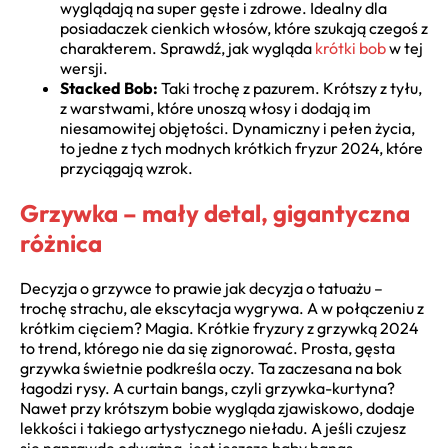
wyglądają na super gęste i zdrowe. Idealny dla
posiadaczek cienkich włosów, które szukają czegoś z
charakterem. Sprawdź, jak wygląda
krótki bob
w tej
wersji.
Stacked Bob:
Taki trochę z pazurem. Krótszy z tyłu,
z warstwami, które unoszą włosy i dodają im
niesamowitej objętości. Dynamiczny i pełen życia,
to jedne z tych modnych krótkich fryzur 2024, które
przyciągają wzrok.
Grzywka – mały detal, gigantyczna
różnica
Decyzja o grzywce to prawie jak decyzja o tatuażu –
trochę strachu, ale ekscytacja wygrywa. A w połączeniu z
krótkim cięciem? Magia. Krótkie fryzury z grzywką 2024
to trend, którego nie da się zignorować. Prosta, gęsta
grzywka świetnie podkreśla oczy. Ta zaczesana na bok
łagodzi rysy. A curtain bangs, czyli grzywka-kurtyna?
Nawet przy krótszym bobie wygląda zjawiskowo, dodaje
lekkości i takiego artystycznego nieładu. A jeśli czujesz
się naprawdę odważna, jest jeszcze baby bangs –