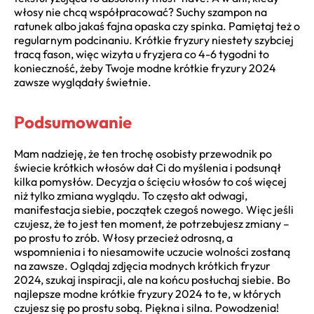
włosy nie chcą współpracować? Suchy szampon na
ratunek albo jakaś fajna opaska czy spinka. Pamiętaj też o
regularnym podcinaniu. Krótkie fryzury niestety szybciej
tracą fason, więc wizyta u fryzjera co 4-6 tygodni to
konieczność, żeby Twoje modne krótkie fryzury 2024
zawsze wyglądały świetnie.
Podsumowanie
Mam nadzieję, że ten trochę osobisty przewodnik po
świecie krótkich włosów dał Ci do myślenia i podsunął
kilka pomysłów. Decyzja o ścięciu włosów to coś więcej
niż tylko zmiana wyglądu. To często akt odwagi,
manifestacja siebie, początek czegoś nowego. Więc jeśli
czujesz, że to jest ten moment, że potrzebujesz zmiany –
po prostu to zrób. Włosy przecież odrosną, a
wspomnienia i to niesamowite uczucie wolności zostaną
na zawsze. Oglądaj zdjęcia modnych krótkich fryzur
2024, szukaj inspiracji, ale na końcu posłuchaj siebie. Bo
najlepsze modne krótkie fryzury 2024 to te, w których
czujesz się po prostu sobą. Piękna i silna. Powodzenia!