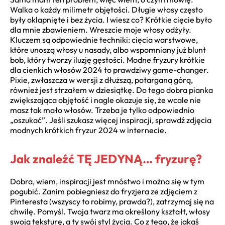
Walka o każdy milimetr objętości. Długie włosy często
były oklapnięte i bez życia. I wiesz co? Krótkie cięcie było
dla mnie zbawieniem. Wreszcie moje włosy odżyły.
Kluczem są odpowiednie techniki: cięcia warstwowe,
które unoszą włosy u nasady, albo wspomniany już blunt
bob, który tworzy iluzję gęstości. Modne fryzury krótkie
dla cienkich włosów 2024 to prawdziwy game-changer.
Pixie, zwłaszcza w wersji z dłuższą, potarganą górą,
również jest strzałem w dziesiątkę. Do tego dobra pianka
zwiększająca objętość i nagle okazuje się, że wcale nie
masz tak mało włosów. Trzeba je tylko odpowiednio
„oszukać”. Jeśli szukasz więcej inspiracji, sprawdź zdjęcia
modnych krótkich fryzur 2024 w internecie.
Jak znaleźć TĘ JEDYNĄ… fryzurę?
Dobra, wiem, inspiracji jest mnóstwo i można się w tym
pogubić. Zanim pobiegniesz do fryzjera ze zdjęciem z
Pinteresta (wszyscy to robimy, prawda?), zatrzymaj się na
chwilę. Pomyśl. Twoja twarz ma określony kształt, włosy
swoją teksturę, a ty swój styl życia. Co z tego, że jakaś