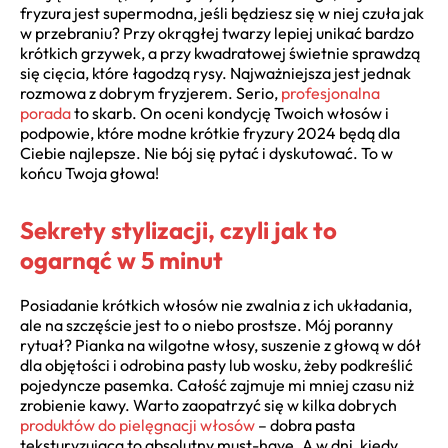
fryzura jest supermodna, jeśli będziesz się w niej czuła jak
w przebraniu? Przy okrągłej twarzy lepiej unikać bardzo
krótkich grzywek, a przy kwadratowej świetnie sprawdzą
się cięcia, które łagodzą rysy. Najważniejsza jest jednak
rozmowa z dobrym fryzjerem. Serio,
profesjonalna
porada
to skarb. On oceni kondycję Twoich włosów i
podpowie, które modne krótkie fryzury 2024 będą dla
Ciebie najlepsze. Nie bój się pytać i dyskutować. To w
końcu Twoja głowa!
Sekrety stylizacji, czyli jak to
ogarnąć w 5 minut
Posiadanie krótkich włosów nie zwalnia z ich układania,
ale na szczęście jest to o niebo prostsze. Mój poranny
rytuał? Pianka na wilgotne włosy, suszenie z głową w dół
dla objętości i odrobina pasty lub wosku, żeby podkreślić
pojedyncze pasemka. Całość zajmuje mi mniej czasu niż
zrobienie kawy. Warto zaopatrzyć się w kilka dobrych
produktów do pielęgnacji włosów
– dobra pasta
teksturyzująca to absolutny must-have. A w dni, kiedy