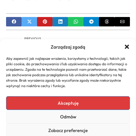
PREVIOUS
Zarządzaj zgodą
Salon fryzjerski Ruda Śląska: Wybierz Idealne
Miejsce dla Siebie
Aby zapewnić jak najlepsze wrażenia, korzystamy z technologii, takich jak
pliki cookie, do przechowywania i/lub uzyskiwania dostępu do informacji o
NEXT
urządzeniu. Zgoda na te technologie pozwoli nam przetwarzać dane, takie
jak zachowanie podczas przeglądania lub unikalne identyfikatory na tej
Modne Cieniowanie Długich Włosów: Trendy,
stronie. Brak wyrażenia zgody lub wycofanie zgody może niekorzystnie
Techniki i Inspiracje | Przewodnik
wpłynąć na niektóre cechy i funkcje.
Akceptuję
Copyright 2026. All rights
Polecany program do
Odmów
reserved powered by
faktur
biznescenter.eu
Polityka
Zobacz preferencje
Prywatności