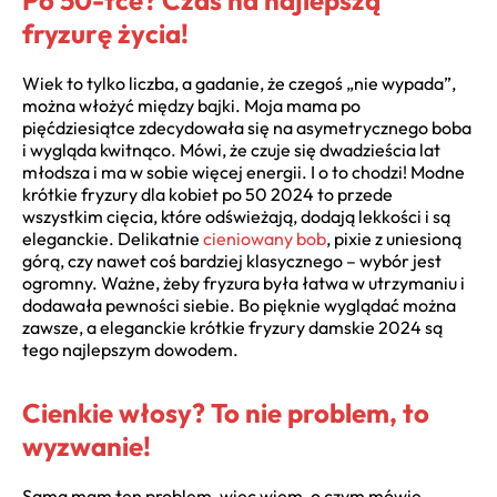
Po 50-tce? Czas na najlepszą
fryzurę życia!
Wiek to tylko liczba, a gadanie, że czegoś „nie wypada”,
można włożyć między bajki. Moja mama po
pięćdziesiątce zdecydowała się na asymetrycznego boba
i wygląda kwitnąco. Mówi, że czuje się dwadzieścia lat
młodsza i ma w sobie więcej energii. I o to chodzi! Modne
krótkie fryzury dla kobiet po 50 2024 to przede
wszystkim cięcia, które odświeżają, dodają lekkości i są
eleganckie. Delikatnie
cieniowany bob
, pixie z uniesioną
górą, czy nawet coś bardziej klasycznego – wybór jest
ogromny. Ważne, żeby fryzura była łatwa w utrzymaniu i
dodawała pewności siebie. Bo pięknie wyglądać można
zawsze, a eleganckie krótkie fryzury damskie 2024 są
tego najlepszym dowodem.
Cienkie włosy? To nie problem, to
wyzwanie!
Sama mam ten problem, więc wiem, o czym mówię.