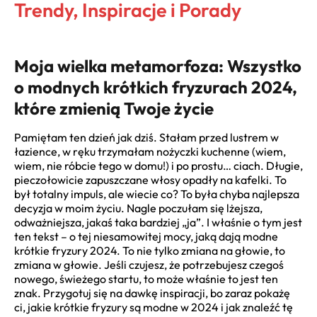
Trendy, Inspiracje i Porady
Moja wielka metamorfoza: Wszystko
o modnych krótkich fryzurach 2024,
które zmienią Twoje życie
Pamiętam ten dzień jak dziś. Stałam przed lustrem w
łazience, w ręku trzymałam nożyczki kuchenne (wiem,
wiem, nie róbcie tego w domu!) i po prostu… ciach. Długie,
pieczołowicie zapuszczane włosy opadły na kafelki. To
był totalny impuls, ale wiecie co? To była chyba najlepsza
decyzja w moim życiu. Nagle poczułam się lżejsza,
odważniejsza, jakaś taka bardziej „ja”. I właśnie o tym jest
ten tekst – o tej niesamowitej mocy, jaką dają modne
krótkie fryzury 2024. To nie tylko zmiana na głowie, to
zmiana w głowie. Jeśli czujesz, że potrzebujesz czegoś
nowego, świeżego startu, to może właśnie to jest ten
znak. Przygotuj się na dawkę inspiracji, bo zaraz pokażę
ci, jakie krótkie fryzury są modne w 2024 i jak znaleźć tę