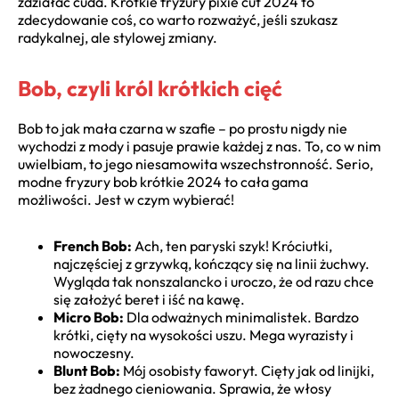
zdziałać cuda. Krótkie fryzury pixie cut 2024 to
zdecydowanie coś, co warto rozważyć, jeśli szukasz
radykalnej, ale stylowej zmiany.
Bob, czyli król krótkich cięć
Bob to jak mała czarna w szafie – po prostu nigdy nie
wychodzi z mody i pasuje prawie każdej z nas. To, co w nim
uwielbiam, to jego niesamowita wszechstronność. Serio,
modne fryzury bob krótkie 2024 to cała gama
możliwości. Jest w czym wybierać!
French Bob:
Ach, ten paryski szyk! Króciutki,
najczęściej z grzywką, kończący się na linii żuchwy.
Wygląda tak nonszalancko i uroczo, że od razu chce
się założyć beret i iść na kawę.
Micro Bob:
Dla odważnych minimalistek. Bardzo
krótki, cięty na wysokości uszu. Mega wyrazisty i
nowoczesny.
Blunt Bob:
Mój osobisty faworyt. Cięty jak od linijki,
bez żadnego cieniowania. Sprawia, że włosy