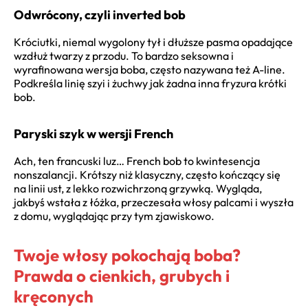
Odwrócony, czyli inverted bob
Króciutki, niemal wygolony tył i dłuższe pasma opadające
wzdłuż twarzy z przodu. To bardzo seksowna i
wyrafinowana wersja boba, często nazywana też A-line.
Podkreśla linię szyi i żuchwy jak żadna inna fryzura krótki
bob.
Paryski szyk w wersji French
Ach, ten francuski luz… French bob to kwintesencja
nonszalancji. Krótszy niż klasyczny, często kończący się
na linii ust, z lekko rozwichrzoną grzywką. Wygląda,
jakbyś wstała z łóżka, przeczesała włosy palcami i wyszła
z domu, wyglądając przy tym zjawiskowo.
Twoje włosy pokochają boba?
Prawda o cienkich, grubych i
kręconych