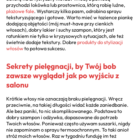
przychodzi lokówka lub prostownica, którą robię luźne,
plażowe fale
. Wystarczy kilka pasm, odrobina sprayu
teksturyzującego i gotowe. Warto mieć w łazience piankę
dodającą objętości (mój must-have przy cienkich
włosach), dobry lakier i suchy szampon, który jest
ratunkiem nie tylko w kryzysowych sytuacjach, ale też
świetnie dodaje tekstury. Dobre
produkty do stylizacji
włosów
to połowa sukcesu.
Sekrety pielęgnacji, by Twój bob
zawsze wyglądał jak po wyjściu z
salonu
Krótkie włosy nie oznaczają braku pielęgnacji. Wręcz
przeciwnie, na takiej długości widać każde zaniedbanie.
Ale bez paniki, to nic skomplikowanego. Podstawa to
dobry szampon i odżywka, dopasowane do potrzeb
Twoich włosów. Ponieważ często używam suszarki, nigdy
nie zapominam o sprayu termoochronnym. To taki anioł
stróż moich włosów. Raz w tygodniu funduję im też