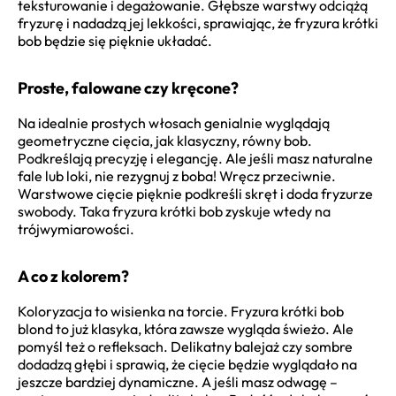
teksturowanie i degażowanie. Głębsze warstwy odciążą
fryzurę i nadadzą jej lekkości, sprawiając, że fryzura krótki
bob będzie się pięknie układać.
Proste, falowane czy kręcone?
Na idealnie prostych włosach genialnie wyglądają
geometryczne cięcia, jak klasyczny, równy bob.
Podkreślają precyzję i elegancję. Ale jeśli masz naturalne
fale lub loki, nie rezygnuj z boba! Wręcz przeciwnie.
Warstwowe cięcie pięknie podkreśli skręt i doda fryzurze
swobody. Taka fryzura krótki bob zyskuje wtedy na
trójwymiarowości.
A co z kolorem?
Koloryzacja to wisienka na torcie. Fryzura krótki bob
blond to już klasyka, która zawsze wygląda świeżo. Ale
pomyśl też o refleksach. Delikatny balejaż czy sombre
dodadzą głębi i sprawią, że cięcie będzie wyglądało na
jeszcze bardziej dynamiczne. A jeśli masz odwagę –