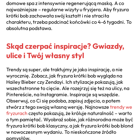
domowe spa z intensywnie regenerującą maską. A co
najważniejsze – regularne wizyty u fryzjera. Aby fryzura
krótki bob zachowała swój kształt i nie straciła
charakteru, trzeba podcinać końcówki co 4-6 tygodni. To
absolutna podstawa.
Skąd czerpać inspiracje? Gwiazdy,
ulice i Twój własny styl
Trendy są super, ale traktujmy je jako inspirację, a nie
wyrocznię. Zobacz, jak fryzura krótki bob wygląda na
Hailey Bieber czy Zendayi. Ich stylizacje pokazują, jak
wszechstronne to cięcie. Ale rozejrzyj się też na ulicy, na
Pintereście, na Instagramie. Inspiracje są wszędzie.
Obserwuj, co Ci się podoba, zapisuj zdjęcia, a potem
stwórz z tego swoją własną wersję. Najnowsze
trendy we
fryzurach
często pokazują, że króluje naturalność – warto
o tym pamiętać. Wyobraź sobie, jak różnorodna może być
fryzura krótki bob klasyczny, a jak fryzura krótki bob blond
w nowoczesnym wydaniu. To nieskończone źródło
pomysłów.