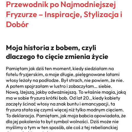
Przewodnik po Najmodniejszej
Fryzurze – Inspiracje, Stylizacja i
Dobór
Moja historia z bobem, czyli
dlaczego to cięcie zmienia życie
Pamiętam jak dziś ten moment, kiedy siedziałam na
fotelu fryzjerskim, a moje długie, pielęgnowane latami
włosy leżały na podłodze. Był strach, nie powiem, że nie.
A potem spojrzałam w lustro i zobaczyłam… siebie.
Nową, lżejszą, jakby odważniejszą. To właśnie magia, jaką
ma w sobie fryzura krótki bob. Od lat 20., kiedy kobiety
zaczęły ścinać włosy na znak buntu i emancypacji, ta
fryzura stała się czymś więcej niż tylko modnym cięciem.
To deklaracja. Pamiętam, jak moja babcia opowiadała, że
dla jej pokolenia to był symbol wolności. Dziś może nie
myślimy o tym w ten sposób, ale coś z tej rebelianckiej