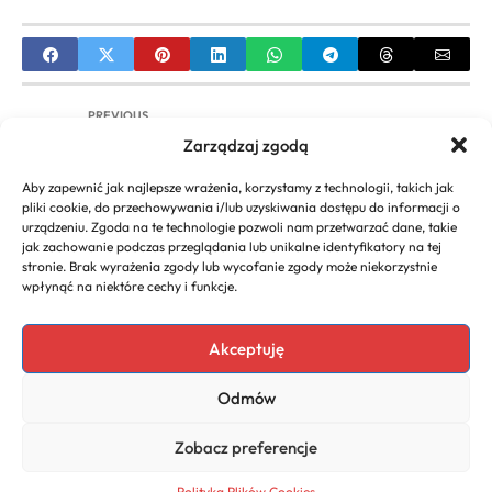
PREVIOUS
Zarządzaj zgodą
French Crop dla Zakoli: Idealna Fryzura Męska na
Recesję Włosów | Ukryj Zakola
Aby zapewnić jak najlepsze wrażenia, korzystamy z technologii, takich jak
pliki cookie, do przechowywania i/lub uzyskiwania dostępu do informacji o
NEXT
urządzeniu. Zgoda na te technologie pozwoli nam przetwarzać dane, takie
jak zachowanie podczas przeglądania lub unikalne identyfikatory na tej
Krótkie Włosy Pixie Bob: Kompletny Przewodnik
stronie. Brak wyrażenia zgody lub wycofanie zgody może niekorzystnie
po Ikonicznej Fryzurze i Stylizacji
wpłynąć na niektóre cechy i funkcje.
Akceptuję
Copyright 2026. All rights
Polecany program do
Odmów
reserved powered by
faktur
biznescenter.eu
Polityka
Zobacz preferencje
Prywatności
Polityka Plików Cookies