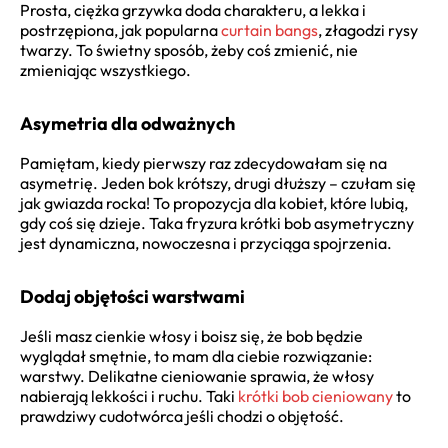
Prosta, ciężka grzywka doda charakteru, a lekka i
postrzępiona, jak popularna
curtain bangs
, złagodzi rysy
twarzy. To świetny sposób, żeby coś zmienić, nie
zmieniając wszystkiego.
Asymetria dla odważnych
Pamiętam, kiedy pierwszy raz zdecydowałam się na
asymetrię. Jeden bok krótszy, drugi dłuższy – czułam się
jak gwiazda rocka! To propozycja dla kobiet, które lubią,
gdy coś się dzieje. Taka fryzura krótki bob asymetryczny
jest dynamiczna, nowoczesna i przyciąga spojrzenia.
Dodaj objętości warstwami
Jeśli masz cienkie włosy i boisz się, że bob będzie
wyglądał smętnie, to mam dla ciebie rozwiązanie:
warstwy. Delikatne cieniowanie sprawia, że włosy
nabierają lekkości i ruchu. Taki
krótki bob cieniowany
to
prawdziwy cudotwórca jeśli chodzi o objętość.