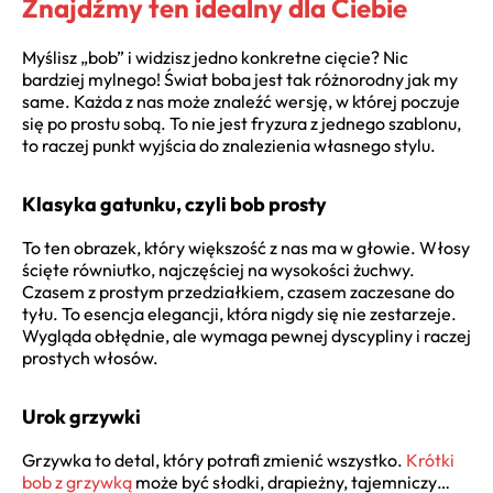
Znajdźmy ten idealny dla Ciebie
Myślisz „bob” i widzisz jedno konkretne cięcie? Nic
bardziej mylnego! Świat boba jest tak różnorodny jak my
same. Każda z nas może znaleźć wersję, w której poczuje
się po prostu sobą. To nie jest fryzura z jednego szablonu,
to raczej punkt wyjścia do znalezienia własnego stylu.
Klasyka gatunku, czyli bob prosty
To ten obrazek, który większość z nas ma w głowie. Włosy
ścięte równiutko, najczęściej na wysokości żuchwy.
Czasem z prostym przedziałkiem, czasem zaczesane do
tyłu. To esencja elegancji, która nigdy się nie zestarzeje.
Wygląda obłędnie, ale wymaga pewnej dyscypliny i raczej
prostych włosów.
Urok grzywki
Grzywka to detal, który potrafi zmienić wszystko.
Krótki
bob z grzywką
może być słodki, drapieżny, tajemniczy…