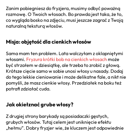
Zanim pobiegniesz do fryzjera, musimy odbyć poważną
rozmowę. O Twoich włosach. Bo prawda jest taka, że to,
co wygląda bosko na zdjęciu, musi jeszcze zagrać z Twoją
naturalną teksturą włosów.
Misja: objętość dla cienkich włosów
Sama mam ten problem. Lata walczyłam z oklapniętymi
włosami.
Fryzura krótki bob na cienkich włosach
może
być strzałem w dziesiątkę, ale trzeba to zrobić z głową.
Krótsze cięcie samo w sobie unosi włosy u nasady. Dodaj
do tego lekkie cieniowanie i może delikatne fale, a nikt nie
pomyśli, że masz cienkie włosy. Przedziałek na boku też
potrafi zdziałać cuda.
Jak okiełznać grube włosy?
Z drugiej strony barykady są posiadaczki gęstych,
grubych włosów. Tutaj celem jest uniknięcie efektu
„hełmu”. Dobry fryzjer wie, że kluczem jest odpowiednie