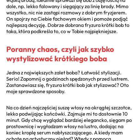
dole, np. lekko falowany i sięgający za linię brody. Mimo
wszystko, nic nie zastąpi rozmowy z dobrym fryzjerem.
On spojrzy na Ciebie fachowym okiem i pomoże podjąć
najlepszą decyzję. Dobrze dobrana fryzura krótki bob to
taka, która podkreśla to, co w Tobie najpiękniejsze.
Poranny chaos, czyli jak szybko
wystylizować krótkiego boba
Jedna z największych zalet boba? Łatwość stylizacji.
Serio! Zapomnij o godzinach spędzonych przed lustrem.
Zastanawiasz się, fryzura krótki bob jak stylizować? Oto
moje sprawdzone sposoby.
Na co dzień najczęściej suszę włosy na okrągłej szczotce,
lekko podwijając końcówki. Zajmuje mi to dosłownie 10
minut. Gdy chcę wyglądać bardziej elegancko, sięgam po
prostownicę i wygładzam włosy na lustro, dodając na
koniec kroplę serum nabłyszczającego. A kiedy mam
ochotę na artystyczny nieład? Wtedy z pomocą