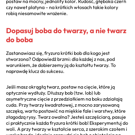
postaw na mocny, jednolity kolor. Rudość, głęboka czerń
czy nawet platyna – na krótkich włosach takie kolory
robią niesamowite wrażenie.
Dopasuj boba do twarzy, a nie twarz
do boba
Zastanawiasz się, fryzura krótki bob dla kogo jest
stworzona? Odpowiedź brzmi: dla każdej z nas, pod
warunkiem, że dobierzemy ją do kształtu twarzy. To
naprawdę klucz do sukcesu.
Jeśli masz okrągłą twarz, postaw na cięcie, które ją
optycznie wydłuży. Dłuższy bob (tzw. lob) lub
asymetryczne cięcie z przedziałkiem na boku zdziałają
cuda. Przy twarzy kwadratowej, z mocno zarysowaną
szczęką, warto postawić na miękkie fale i warstwy, które
złagodzą rysy. Twarz owalna? Jesteś szczęściarą, pasuje
ci praktycznie każda fryzura krótki bob! Eksperymentuj do
woli. A przy twarzy w kształcie serca, z szerokim czołem i
wąską brodą, idealnie sprawdzi się bob z objętością na