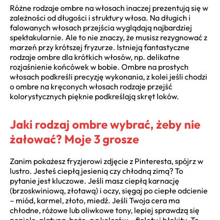
Różne rodzaje ombre na włosach inaczej prezentują się w
zależności od długości i struktury włosa. Na długich i
falowanych włosach przejścia wyglądają najbardziej
spektakularnie. Ale to nie znaczy, że musisz rezygnować z
marzeń przy krótszej fryzurze. Istnieją fantastyczne
rodzaje ombre dla krótkich włosów, np. delikatne
rozjaśnienie końcówek w bobie. Ombre na prostych
włosach podkreśli precyzję wykonania, z kolei jeśli chodzi
o ombre na kręconych włosach rodzaje przejść
kolorystycznych pięknie podkreślają skręt loków.
Jaki rodzaj ombre wybrać, żeby nie
żałować? Moje 3 grosze
Zanim pokażesz fryzjerowi zdjęcie z Pinteresta, spójrz w
lustro. Jesteś ciepłą jesienią czy chłodną zimą? To
pytanie jest kluczowe. Jeśli masz ciepłą karnację
(brzoskwiniową, złotawą) i oczy, sięgaj po ciepłe odcienie
– miód, karmel, złoto, miedź. Jeśli Twoja cera ma
chłodne, różowe lub oliwkowe tony, lepiej sprawdzą się
popiele, platyna, beże, a z kolorów – fiolety i błękity. To