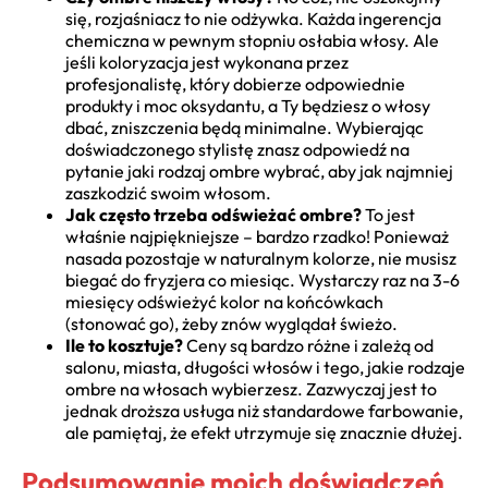
się, rozjaśniacz to nie odżywka. Każda ingerencja
chemiczna w pewnym stopniu osłabia włosy. Ale
jeśli koloryzacja jest wykonana przez
profesjonalistę, który dobierze odpowiednie
produkty i moc oksydantu, a Ty będziesz o włosy
dbać, zniszczenia będą minimalne. Wybierając
doświadczonego stylistę znasz odpowiedź na
pytanie jaki rodzaj ombre wybrać, aby jak najmniej
zaszkodzić swoim włosom.
Jak często trzeba odświeżać ombre?
To jest
właśnie najpiękniejsze – bardzo rzadko! Ponieważ
nasada pozostaje w naturalnym kolorze, nie musisz
biegać do fryzjera co miesiąc. Wystarczy raz na 3-6
miesięcy odświeżyć kolor na końcówkach
(stonować go), żeby znów wyglądał świeżo.
Ile to kosztuje?
Ceny są bardzo różne i zależą od
salonu, miasta, długości włosów i tego, jakie rodzaje
ombre na włosach wybierzesz. Zazwyczaj jest to
jednak droższa usługa niż standardowe farbowanie,
ale pamiętaj, że efekt utrzymuje się znacznie dłużej.
Podsumowanie moich doświadczeń