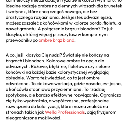
idealne rodzaje ombre na ciemnych włosach dla brunetek
i szatynek, które chcą czegoś nowego, ale bez
drastycznego rozjaśniania. Jeśli jesteś odważniejsza,
możesz zaszaleć z końcówkami w kolorze bordo, fioletu, a
nawet granatu. A połączenie brązu z blondem? To już
klasyka, o której więcej przeczytasz w kompletnym
przewodniku po
ombre brąz blond
.
A co, jeśli klasyka Cię nudzi? Świat się nie kończy na
brązach i blondach. Kolorowe ombre to opcja dla
odważnych. Różowe, błękitne, fioletowe czy zielone
końcówki na każdej bazie kolorystycznej wyglądają
obłędnie. Warto też wiedzieć, co to jest ombre
odwrócone. To ciekawa wariacja, gdzie nasada jest jasna,
a końcówki stopniowo przyciemniane. To rzadziej
spotykane, ale bardzo efektowne rozwiązanie. Ogranicza
cię tylko wyobraźnia, a współczesne, profesjonalne
rozwiązania do koloryzacji, które można znaleźć na
stronach takich jak
Wella Professionals
, dają fryzjerom
nieograniczone możliwości.