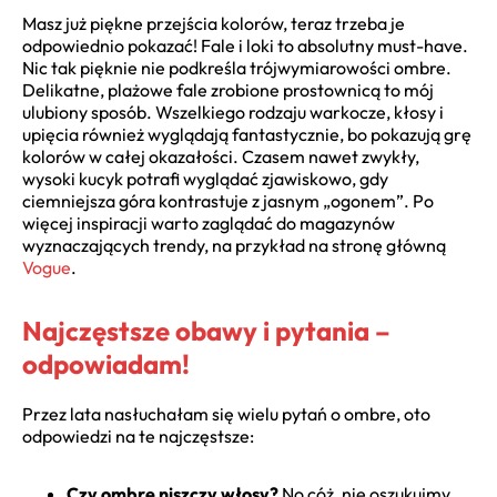
Masz już piękne przejścia kolorów, teraz trzeba je
odpowiednio pokazać! Fale i loki to absolutny must-have.
Nic tak pięknie nie podkreśla trójwymiarowości ombre.
Delikatne, plażowe fale zrobione prostownicą to mój
ulubiony sposób. Wszelkiego rodzaju warkocze, kłosy i
upięcia również wyglądają fantastycznie, bo pokazują grę
kolorów w całej okazałości. Czasem nawet zwykły,
wysoki kucyk potrafi wyglądać zjawiskowo, gdy
ciemniejsza góra kontrastuje z jasnym „ogonem”. Po
więcej inspiracji warto zaglądać do magazynów
wyznaczających trendy, na przykład na stronę główną
Vogue
.
Najczęstsze obawy i pytania –
odpowiadam!
Przez lata nasłuchałam się wielu pytań o ombre, oto
odpowiedzi na te najczęstsze:
Czy ombre niszczy włosy?
No cóż, nie oszukujmy