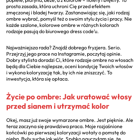
prosta zasada, która uchroni Cię przed efektem
zmęczonej i bladej twarzy. Zastanawiając się, jaki rodzaj
ombre wybrać, pomyśl też o swoim stylu życia i pracy. Nie
każde szalone, kolorowe ombre w różnych kolorach
rodzaje pasują do biurowego dress code’u.
Najważniejsza rada? Znajdź dobrego fryzjera. Serio.
Przejrzyj jego prace na Instagramie, poczytaj opinie.
Dobry stylista doradzi Ci, które rodzaje ombre na włosach
będą dla Ciebie najlepsze, oceni kondycję Twoich włosów
i wykona koloryzację tak, by ich nie zniszczyć. To
inwestycja, która się opłaca.
Życie po ombre: Jak uratować włosy
przed sianem i utrzymać kolor
Okej, masz już swoje wymarzone ombre. Jest pięknie. Ale
teraz zaczyna się prawdziwa praca. Moje rozjaśnione
końcówki po pierwszej koloryzacji wołały o pomstę do
nieba. Były suche jak wiór. Szybko nauczyłam się, że