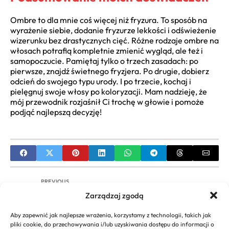
Ombre to dla mnie coś więcej niż fryzura. To sposób na
wyrażenie siebie, dodanie fryzurze lekkości i odświeżenie
wizerunku bez drastycznych cięć. Różne rodzaje ombre na
włosach potrafią kompletnie zmienić wygląd, ale też i
samopoczucie. Pamiętaj tylko o trzech zasadach: po
pierwsze, znajdź świetnego fryzjera. Po drugie, dobierz
odcień do swojego typu urody. I po trzecie, kochaj i
pielęgnuj swoje włosy po koloryzacji. Mam nadzieję, że
mój przewodnik rozjaśnił Ci trochę w głowie i pomoże
podjąć najlepszą decyzję!
PREVIOUS
Zarządzaj zgodą
Ombre Brąz Blond: Kompletny Przewodnik po
Modnej Koloryzacji
Aby zapewnić jak najlepsze wrażenia, korzystamy z technologii, takich jak
pliki cookie, do przechowywania i/lub uzyskiwania dostępu do informacji o
NEXT