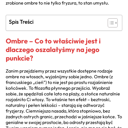
zrobione ombre to nie tylko fryzura, to stan umysłu.
Spis Treści
Ombre – Co to właściwie jest i
dlaczego oszalałyśmy na jego
punkcie?
Zanim przejdziemy przez wszystkie dostępne rodzaje
ombre na włosach, wyjaśnijmy sobie jedno. Ombre (z
francuskiego „cień”) to nie jest po prostu rozjaśnienie
końcówek. To filozofia płynnego przejścia. Wyobraź
sobie, że spędziłaś całe lato na plaży, a słońce naturalnie
rozjaśniło Ci włosy. To właśnie ten efekt – beztroski,
naturalny i pełen lekkości – starają się odtworzyć
fryzjerzy. Ciemniejsza nasada, która stopniowo, bez
żadnych ostrych granic, przechodzi w jaśniejsze końce. To
genialne w swojej prostocie, bo odrosty przestają być
Twoim wrogiem numer jeden. I serio, nie ma co się bać, że