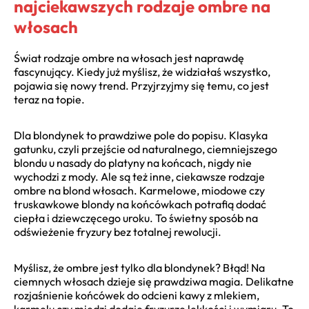
najciekawszych rodzaje ombre na
włosach
Świat rodzaje ombre na włosach jest naprawdę
fascynujący. Kiedy już myślisz, że widziałaś wszystko,
pojawia się nowy trend. Przyjrzyjmy się temu, co jest
teraz na topie.
Dla blondynek to prawdziwe pole do popisu. Klasyka
gatunku, czyli przejście od naturalnego, ciemniejszego
blondu u nasady do platyny na końcach, nigdy nie
wychodzi z mody. Ale są też inne, ciekawsze rodzaje
ombre na blond włosach. Karmelowe, miodowe czy
truskawkowe blondy na końcówkach potrafią dodać
ciepła i dziewczęcego uroku. To świetny sposób na
odświeżenie fryzury bez totalnej rewolucji.
Myślisz, że ombre jest tylko dla blondynek? Błąd! Na
ciemnych włosach dzieje się prawdziwa magia. Delikatne
rozjaśnienie końcówek do odcieni kawy z mlekiem,
karmelu czy miedzi dodaje fryzurze lekkości i wymiaru. To