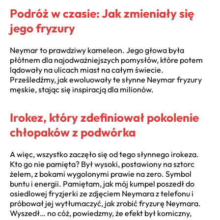
Podróż w czasie: Jak zmieniały się
jego fryzury
Neymar to prawdziwy kameleon. Jego głowa była
płótnem dla najodważniejszych pomysłów, które potem
lądowały na ulicach miast na całym świecie.
Prześledźmy, jak ewoluowały te słynne Neymar fryzury
męskie, stając się inspiracją dla milionów.
Irokez, który zdefiniował pokolenie
chłopaków z podwórka
A więc, wszystko zaczęło się od tego słynnego irokeza.
Kto go nie pamięta? Był wysoki, postawiony na sztorc
żelem, z bokami wygolonymi prawie na zero. Symbol
buntu i energii. Pamiętam, jak mój kumpel poszedł do
osiedlowej fryzjerki ze zdjęciem Neymara z telefonu i
próbował jej wytłumaczyć, jak zrobić fryzurę Neymara.
Wyszedł… no cóż, powiedzmy, że efekt był komiczny,