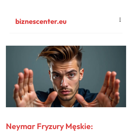
biznescenter.eu
Neymar Fryzury Męskie: