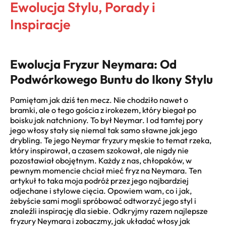
Ewolucja Stylu, Porady i
Inspiracje
Ewolucja Fryzur Neymara: Od
Podwórkowego Buntu do Ikony Stylu
Pamiętam jak dziś ten mecz. Nie chodziło nawet o
bramki, ale o tego gościa z irokezem, który biegał po
boisku jak natchniony. To był Neymar. I od tamtej pory
jego włosy stały się niemal tak samo sławne jak jego
drybling. Te jego Neymar fryzury męskie to temat rzeka,
który inspirował, a czasem szokował, ale nigdy nie
pozostawiał obojętnym. Każdy z nas, chłopaków, w
pewnym momencie chciał mieć fryz na Neymara. Ten
artykuł to taka moja podróż przez jego najbardziej
odjechane i stylowe cięcia. Opowiem wam, co i jak,
żebyście sami mogli spróbować odtworzyć jego styl i
znaleźli inspirację dla siebie. Odkryjmy razem najlepsze
fryzury Neymara i zobaczmy, jak układać włosy jak