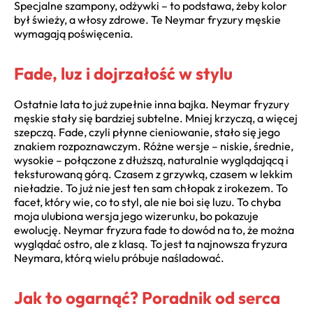
Specjalne szampony, odżywki – to podstawa, żeby kolor
był świeży, a włosy zdrowe. Te Neymar fryzury męskie
wymagają poświęcenia.
Fade, luz i dojrzałość w stylu
Ostatnie lata to już zupełnie inna bajka. Neymar fryzury
męskie stały się bardziej subtelne. Mniej krzyczą, a więcej
szepczą. Fade, czyli płynne cieniowanie, stało się jego
znakiem rozpoznawczym. Różne wersje – niskie, średnie,
wysokie – połączone z dłuższą, naturalnie wyglądającą i
teksturowaną górą. Czasem z grzywką, czasem w lekkim
nieładzie. To już nie jest ten sam chłopak z irokezem. To
facet, który wie, co to styl, ale nie boi się luzu. To chyba
moja ulubiona wersja jego wizerunku, bo pokazuje
ewolucję. Neymar fryzura fade to dowód na to, że można
wyglądać ostro, ale z klasą. To jest ta najnowsza fryzura
Neymara, którą wielu próbuje naśladować.
Jak to ogarnąć? Poradnik od serca