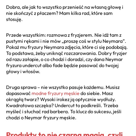
Dobra, ale jak to wszystko przenieść na własną głowę i
nie skończyć z płaczem? Mam kilka rad, które sam
stosuję.
Przede wszystkim: rozmowa z fryzjerem. Nie idź tam z
pustymi rękami i nie mów „proszę coś w stylu Neymara”.
Pokaż mu fryzury Neymara zdjęcia, które ci się podobają.
To podstawa, żeby uniknąć rozczarowania. Dobry fryzjer
od razu załapie, o co chodzi i doradzi, czy dana Neymar
fryzura undercut albo fade będzie pasować do twojej
głowy i włosów.
Druga sprawa – nie wszystko pasuje każdemu. Musisz
dopasować
modne fryzury męskie
do siebie. Masz
okrągłą twarz? Wysoki irokez ją optycznie wydłuży.
Kwadratowa szczęka? Undercut to podkreśli. Trzeba
myśleć i słuchać rad barbera. To klucz do sukcesu, jeśli
chodzi o Neymar fryzury męskie.
Produkty to nie czarna magia, czyli