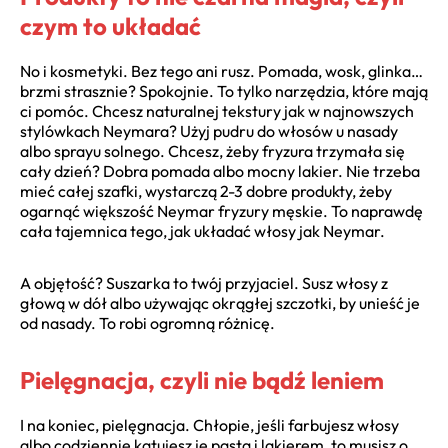
czym to układać
No i kosmetyki. Bez tego ani rusz. Pomada, wosk, glinka…
brzmi strasznie? Spokojnie. To tylko narzędzia, które mają
ci pomóc. Chcesz naturalnej tekstury jak w najnowszych
stylówkach Neymara? Użyj pudru do włosów u nasady
albo sprayu solnego. Chcesz, żeby fryzura trzymała się
cały dzień? Dobra pomada albo mocny lakier. Nie trzeba
mieć całej szafki, wystarczą 2-3 dobre produkty, żeby
ogarnąć większość Neymar fryzury męskie. To naprawdę
cała tajemnica tego, jak układać włosy jak Neymar.
A objętość? Suszarka to twój przyjaciel. Susz włosy z
głową w dół albo używając okrągłej szczotki, by unieść je
od nasady. To robi ogromną różnicę.
Pielęgnacja, czyli nie bądź leniem
I na koniec, pielęgnacja. Chłopie, jeśli farbujesz włosy
albo codziennie katujesz je pastą i lakierem, to musisz o