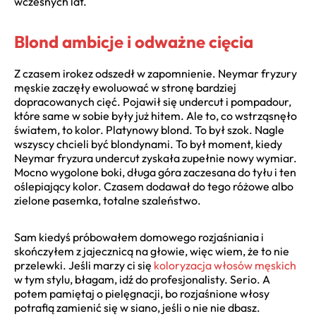
wczesnych lat.
Blond ambicje i odważne cięcia
Z czasem irokez odszedł w zapomnienie. Neymar fryzury
męskie zaczęły ewoluować w stronę bardziej
dopracowanych cięć. Pojawił się undercut i pompadour,
które same w sobie były już hitem. Ale to, co wstrząsnęło
światem, to kolor. Platynowy blond. To był szok. Nagle
wszyscy chcieli być blondynami. To był moment, kiedy
Neymar fryzura undercut zyskała zupełnie nowy wymiar.
Mocno wygolone boki, długa góra zaczesana do tyłu i ten
oślepiający kolor. Czasem dodawał do tego różowe albo
zielone pasemka, totalne szaleństwo.
Sam kiedyś próbowałem domowego rozjaśniania i
skończyłem z jajecznicą na głowie, więc wiem, że to nie
przelewki. Jeśli marzy ci się
koloryzacja włosów męskich
w tym stylu, błagam, idź do profesjonalisty. Serio. A
potem pamiętaj o pielęgnacji, bo rozjaśnione włosy
potrafią zamienić się w siano, jeśli o nie nie dbasz.