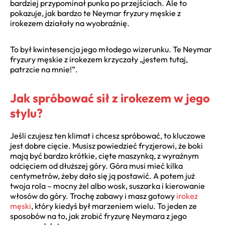
bardziej przypominał punka po przejściach. Ale to
pokazuje, jak bardzo te Neymar fryzury męskie z
irokezem działały na wyobraźnię.
To był kwintesencja jego młodego wizerunku. Te Neymar
fryzury męskie z irokezem krzyczały „jestem tutaj,
patrzcie na mnie!”.
Jak spróbować sił z irokezem w jego
stylu?
Jeśli czujesz ten klimat i chcesz spróbować, to kluczowe
jest dobre cięcie. Musisz powiedzieć fryzjerowi, że boki
mają być bardzo krótkie, cięte maszynką, z wyraźnym
odcięciem od dłuższej góry. Góra musi mieć kilka
centymetrów, żeby dało się ją postawić. A potem już
twoja rola – mocny żel albo wosk, suszarka i kierowanie
włosów do góry. Trochę zabawy i masz gotowy
irokez
męski
, który kiedyś był marzeniem wielu. To jeden ze
sposobów na to, jak zrobić fryzurę Neymara z jego