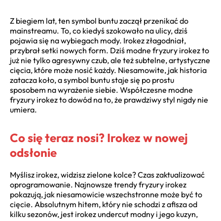
Z biegiem lat, ten symbol buntu zaczął przenikać do
mainstreamu. To, co kiedyś szokowało na ulicy, dziś
pojawia się na wybiegach mody. Irokez złagodniał,
przybrał setki nowych form. Dziś modne fryzury irokez to
już nie tylko agresywny czub, ale też subtelne, artystyczne
cięcia, które może nosić każdy. Niesamowite, jak historia
zatacza koło, a symbol buntu staje się po prostu
sposobem na wyrażenie siebie. Współczesne modne
fryzury irokez to dowód na to, że prawdziwy styl nigdy nie
umiera.
Co się teraz nosi? Irokez w nowej
odsłonie
Myślisz irokez, widzisz zielone kolce? Czas zaktualizować
oprogramowanie. Najnowsze trendy fryzury irokez
pokazują, jak niesamowicie wszechstronne może być to
cięcie. Absolutnym hitem, który nie schodzi z afisza od
kilku sezonów, jest irokez undercut modny i jego kuzyn,