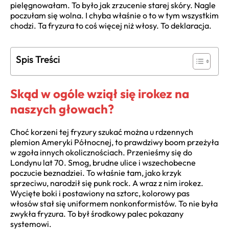
pielęgnowałam. To było jak zrzucenie starej skóry. Nagle
poczułam się wolna. I chyba właśnie o to w tym wszystkim
chodzi. Ta fryzura to coś więcej niż włosy. To deklaracja.
Spis Treści
Skąd w ogóle wziął się irokez na
naszych głowach?
Choć korzeni tej fryzury szukać można u rdzennych
plemion Ameryki Północnej, to prawdziwy boom przeżyła
w zgoła innych okolicznościach. Przenieśmy się do
Londynu lat 70. Smog, brudne ulice i wszechobecne
poczucie beznadziei. To właśnie tam, jako krzyk
sprzeciwu, narodził się punk rock. A wraz z nim irokez.
Wycięte boki i postawiony na sztorc, kolorowy pas
włosów stał się uniformem nonkonformistów. To nie była
zwykła fryzura. To był środkowy palec pokazany
systemowi.