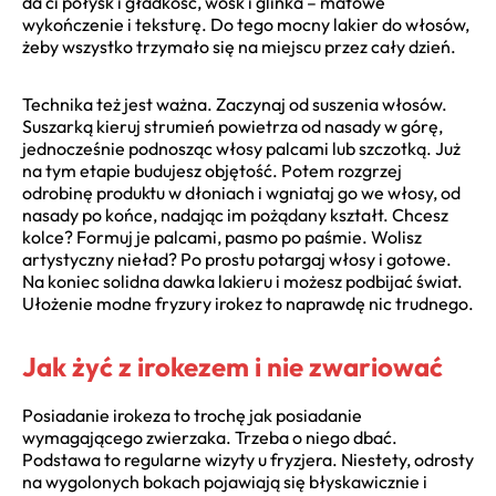
da ci połysk i gładkość, wosk i glinka – matowe
wykończenie i teksturę. Do tego mocny lakier do włosów,
żeby wszystko trzymało się na miejscu przez cały dzień.
Technika też jest ważna. Zaczynaj od suszenia włosów.
Suszarką kieruj strumień powietrza od nasady w górę,
jednocześnie podnosząc włosy palcami lub szczotką. Już
na tym etapie budujesz objętość. Potem rozgrzej
odrobinę produktu w dłoniach i wgniataj go we włosy, od
nasady po końce, nadając im pożądany kształt. Chcesz
kolce? Formuj je palcami, pasmo po paśmie. Wolisz
artystyczny nieład? Po prostu potargaj włosy i gotowe.
Na koniec solidna dawka lakieru i możesz podbijać świat.
Ułożenie modne fryzury irokez to naprawdę nic trudnego.
Jak żyć z irokezem i nie zwariować
Posiadanie irokeza to trochę jak posiadanie
wymagającego zwierzaka. Trzeba o niego dbać.
Podstawa to regularne wizyty u fryzjera. Niestety, odrosty
na wygolonych bokach pojawiają się błyskawicznie i