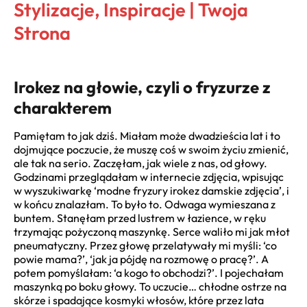
Stylizacje, Inspiracje | Twoja
Strona
Irokez na głowie, czyli o fryzurze z
charakterem
Pamiętam to jak dziś. Miałam może dwadzieścia lat i to
dojmujące poczucie, że muszę coś w swoim życiu zmienić,
ale tak na serio. Zaczęłam, jak wiele z nas, od głowy.
Godzinami przeglądałam w internecie zdjęcia, wpisując
w wyszukiwarkę ‘modne fryzury irokez damskie zdjęcia’, i
w końcu znalazłam. To było to. Odwaga wymieszana z
buntem. Stanęłam przed lustrem w łazience, w ręku
trzymając pożyczoną maszynkę. Serce waliło mi jak młot
pneumatyczny. Przez głowę przelatywały mi myśli: ‘co
powie mama?’, ‘jak ja pójdę na rozmowę o pracę?’. A
potem pomyślałam: ‘a kogo to obchodzi?’. I pojechałam
maszynką po boku głowy. To uczucie… chłodne ostrze na
skórze i spadające kosmyki włosów, które przez lata