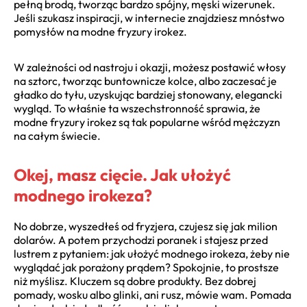
pełną brodą, tworząc bardzo spójny, męski wizerunek.
Jeśli szukasz inspiracji, w internecie znajdziesz mnóstwo
pomysłów na modne fryzury irokez.
W zależności od nastroju i okazji, możesz postawić włosy
na sztorc, tworząc buntownicze kolce, albo zaczesać je
gładko do tyłu, uzyskując bardziej stonowany, elegancki
wygląd. To właśnie ta wszechstronność sprawia, że
modne fryzury irokez są tak popularne wśród mężczyzn
na całym świecie.
Okej, masz cięcie. Jak ułożyć
modnego irokeza?
No dobrze, wyszedłeś od fryzjera, czujesz się jak milion
dolarów. A potem przychodzi poranek i stajesz przed
lustrem z pytaniem: jak ułożyć modnego irokeza, żeby nie
wyglądać jak porażony prądem? Spokojnie, to prostsze
niż myślisz. Kluczem są dobre produkty. Bez dobrej
pomady, wosku albo glinki, ani rusz, mówie wam. Pomada