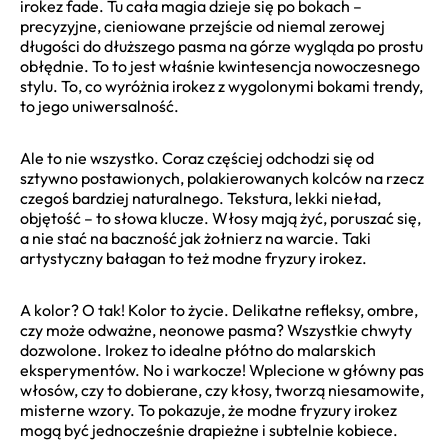
irokez fade. Tu cała magia dzieje się po bokach –
precyzyjne, cieniowane przejście od niemal zerowej
długości do dłuższego pasma na górze wygląda po prostu
obłędnie. To to jest właśnie kwintesencja nowoczesnego
stylu. To, co wyróżnia irokez z wygolonymi bokami trendy,
to jego uniwersalność.
Ale to nie wszystko. Coraz częściej odchodzi się od
sztywno postawionych, polakierowanych kolców na rzecz
czegoś bardziej naturalnego. Tekstura, lekki nieład,
objętość – to słowa klucze. Włosy mają żyć, poruszać się,
a nie stać na baczność jak żołnierz na warcie. Taki
artystyczny bałagan to też modne fryzury irokez.
A kolor? O tak! Kolor to życie. Delikatne refleksy, ombre,
czy może odważne, neonowe pasma? Wszystkie chwyty
dozwolone. Irokez to idealne płótno do malarskich
eksperymentów. No i warkocze! Wplecione w główny pas
włosów, czy to dobierane, czy kłosy, tworzą niesamowite,
misterne wzory. To pokazuje, że modne fryzury irokez
mogą być jednocześnie drapieżne i subtelnie kobiece.