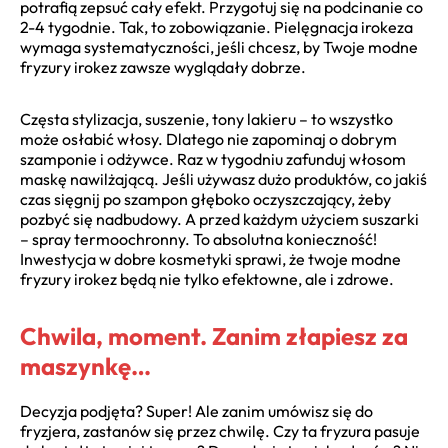
potrafią zepsuć cały efekt. Przygotuj się na podcinanie co
2-4 tygodnie. Tak, to zobowiązanie. Pielęgnacja irokeza
wymaga systematyczności, jeśli chcesz, by Twoje modne
fryzury irokez zawsze wyglądały dobrze.
Częsta stylizacja, suszenie, tony lakieru – to wszystko
może osłabić włosy. Dlatego nie zapominaj o dobrym
szamponie i odżywce. Raz w tygodniu zafunduj włosom
maskę nawilżającą. Jeśli używasz dużo produktów, co jakiś
czas sięgnij po szampon głęboko oczyszczający, żeby
pozbyć się nadbudowy. A przed każdym użyciem suszarki
– spray termoochronny. To absolutna konieczność!
Inwestycja w dobre kosmetyki sprawi, że twoje modne
fryzury irokez będą nie tylko efektowne, ale i zdrowe.
Chwila, moment. Zanim złapiesz za
maszynkę…
Decyzja podjęta? Super! Ale zanim umówisz się do
fryzjera, zastanów się przez chwilę. Czy ta fryzura pasuje