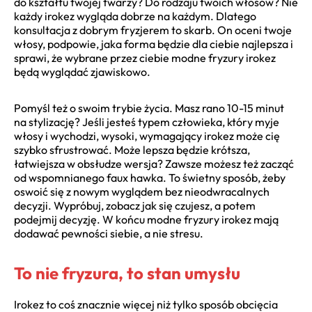
do kształtu twojej twarzy? Do rodzaju twoich włosów? Nie
każdy irokez wygląda dobrze na każdym. Dlatego
konsultacja z dobrym fryzjerem to skarb. On oceni twoje
włosy, podpowie, jaka forma będzie dla ciebie najlepsza i
sprawi, że wybrane przez ciebie modne fryzury irokez
będą wyglądać zjawiskowo.
Pomyśl też o swoim trybie życia. Masz rano 10-15 minut
na stylizację? Jeśli jesteś typem człowieka, który myje
włosy i wychodzi, wysoki, wymagający irokez może cię
szybko sfrustrować. Może lepsza będzie krótsza,
łatwiejsza w obsłudze wersja? Zawsze możesz też zacząć
od wspomnianego faux hawka. To świetny sposób, żeby
oswoić się z nowym wyglądem bez nieodwracalnych
decyzji. Wypróbuj, zobacz jak się czujesz, a potem
podejmij decyzję. W końcu modne fryzury irokez mają
dodawać pewności siebie, a nie stresu.
To nie fryzura, to stan umysłu
Irokez to coś znacznie więcej niż tylko sposób obcięcia