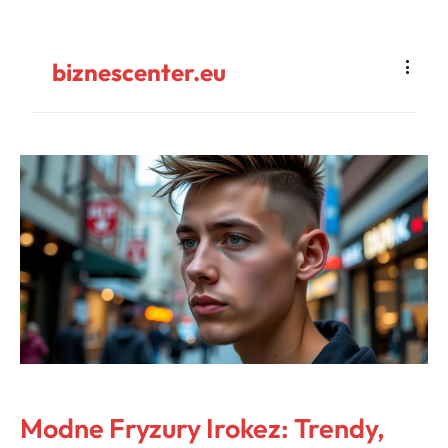
biznescenter.eu
Modne Fryzury Irokez: Trendy,