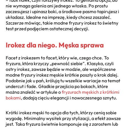
nie wymaga golenia ani jednego włoska. Po prostu
zaczesujesz i upinasz boki, a środkowe pasmo tapirujesz i
układasz. Idealne na imprezę, kiedy chcesz zaszaleć.
Szczerze mówiąc, takie modne fryzury irokez to świetny
test przed podjęciem ostatecznej decyzji.
Irokez dla niego. Męska sprawa
Facet z irokezem to facet, który wie, czego chce. To
fryzura, która krzyczy „pewność siebie”. Klasyka, czyli
ostry irokez, zawsze będzie w modzie, ale współczesne
modne fryzury irokez męskie krótkie poszły o krok dalej.
Podobnie jak u pań, królują tu wszelkie wariacje na temat
undercut i fade. Gładkie przejścia po bokach, które
można znaleźć w artykule o
fryzurach męskich z krótkimi
bokami
, dodają cięciu elegancji i nowoczesnego sznytu.
Krótki irokez męski to opcja dla tych, którzy cenią sobie
wygodę. Minimalny wysiłek przy stylizacji, a efekt zawsze
jest. Taka fryzura świetnie komponuje się z zarostem lub