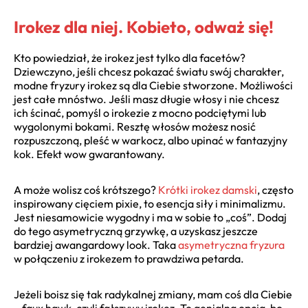
Irokez dla niej. Kobieto, odważ się!
Kto powiedział, że irokez jest tylko dla facetów?
Dziewczyno, jeśli chcesz pokazać światu swój charakter,
modne fryzury irokez są dla Ciebie stworzone. Możliwości
jest całe mnóstwo. Jeśli masz długie włosy i nie chcesz
ich ścinać, pomyśl o irokezie z mocno podciętymi lub
wygolonymi bokami. Resztę włosów możesz nosić
rozpuszczoną, pleść w warkocz, albo upinać w fantazyjny
kok. Efekt wow gwarantowany.
A może wolisz coś krótszego?
Krótki irokez damski
, często
inspirowany cięciem pixie, to esencja siły i minimalizmu.
Jest niesamowicie wygodny i ma w sobie to „coś”. Dodaj
do tego asymetryczną grzywkę, a uzyskasz jeszcze
bardziej awangardowy look. Taka
asymetryczna fryzura
w połączeniu z irokezem to prawdziwa petarda.
Jeżeli boisz się tak radykalnej zmiany, mam coś dla Ciebie
– faux hawk, czyli fałszywy irokez. To genialna opcja, bo