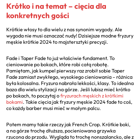
Krótko i na temat – cięcia dla
konkretnych gości
Krótkie włosy to dla wielu z nas synonim wygody. Ale
wygoda nie musi oznaczać nudy! Dzisiejsze modne fryzury
męskie krótkie 2024 to majstersztyki precyzji.
Fade i Taper Fade to już właściwie fundament. To
cieniowanie po bokach, które robi całą robotę.
Pamiętam, jak kumpel pierwszy raz zrobił sobie Taper
Fade zamiast zwykłego, wysokiego cieniowania – różnica
była kolosalna. Fryzura nabrała lekkości, klasy. To idealna
baza dla wielu stylizacji na górze. Jeśli lubisz mieć krótko
po bokach, to poczytaj o
fryzurach męskich z krótkimi
bokami
. Takie cięcia jak fryzury męskie 2024 fade to coś,
co każdy barber musi mieć w małym palcu.
Potem mamy takie rzeczy jak French Crop. Krótkie boki,
a na górze trochę dłuższa, pocieniowana grzywka
rzucona do przodu. Wygląda to trochę nonszalancko, ale z