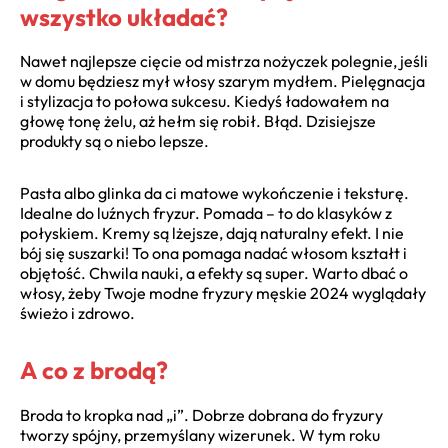
wszystko układać?
Nawet najlepsze cięcie od mistrza nożyczek polegnie, jeśli
w domu będziesz mył włosy szarym mydłem. Pielęgnacja
i stylizacja to połowa sukcesu. Kiedyś ładowałem na
głowę tonę żelu, aż hełm się robił. Błąd. Dzisiejsze
produkty są o niebo lepsze.
Pasta albo glinka da ci matowe wykończenie i teksturę.
Idealne do luźnych fryzur. Pomada – to do klasyków z
połyskiem. Kremy są lżejsze, dają naturalny efekt. I nie
bój się suszarki! To ona pomaga nadać włosom kształt i
objętość. Chwila nauki, a efekty są super. Warto dbać o
włosy, żeby Twoje modne fryzury męskie 2024 wyglądały
świeżo i zdrowo.
A co z brodą?
Broda to kropka nad „i”. Dobrze dobrana do fryzury
tworzy spójny, przemyślany wizerunek. W tym roku