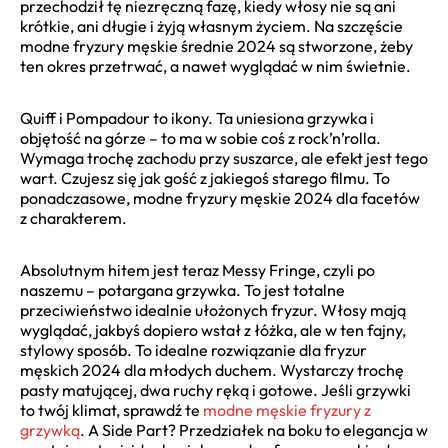
przechodził tę niezręczną fazę, kiedy włosy nie są ani
krótkie, ani długie i żyją własnym życiem. Na szczęście
modne fryzury męskie średnie 2024 są stworzone, żeby
ten okres przetrwać, a nawet wyglądać w nim świetnie.
Quiff i Pompadour to ikony. Ta uniesiona grzywka i
objętość na górze – to ma w sobie coś z rock’n’rolla.
Wymaga trochę zachodu przy suszarce, ale efekt jest tego
wart. Czujesz się jak gość z jakiegoś starego filmu. To
ponadczasowe, modne fryzury męskie 2024 dla facetów
z charakterem.
Absolutnym hitem jest teraz Messy Fringe, czyli po
naszemu – potargana grzywka. To jest totalne
przeciwieństwo idealnie ułożonych fryzur. Włosy mają
wyglądać, jakbyś dopiero wstał z łóżka, ale w ten fajny,
stylowy sposób. To idealne rozwiązanie dla fryzur
męskich 2024 dla młodych duchem. Wystarczy trochę
pasty matującej, dwa ruchy ręką i gotowe. Jeśli grzywki
to twój klimat, sprawdź te
modne męskie fryzury z
grzywką
. A Side Part? Przedziałek na boku to elegancja w