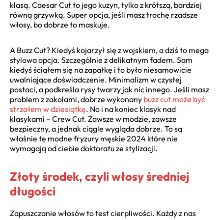
klasą. Caesar Cut to jego kuzyn, tylko z krótszą, bardziej
równą grzywką. Super opcja, jeśli masz trochę rzadsze
włosy, bo dobrze to maskuje.
A Buzz Cut? Kiedyś kojarzył się z wojskiem, a dziś to mega
stylowa opcja. Szczególnie z delikatnym fadem. Sam
kiedyś ściąłem się na zapałkę i to było niesamowicie
uwalniające doświadczenie. Minimalizm w czystej
postaci, a podkreśla rysy twarzy jak nic innego. Jeśli masz
problem z zakolami, dobrze wykonany
buzz cut może być
strzałem w dziesiątkę
. No i na koniec klasyk nad
klasykami – Crew Cut. Zawsze w modzie, zawsze
bezpieczny, a jednak ciągle wygląda dobrze. To są
właśnie te modne fryzury męskie 2024 które nie
wymagają od ciebie doktoratu ze stylizacji.
Złoty środek, czyli włosy średniej
długości
Zapuszczanie włosów to test cierpliwości. Każdy z nas