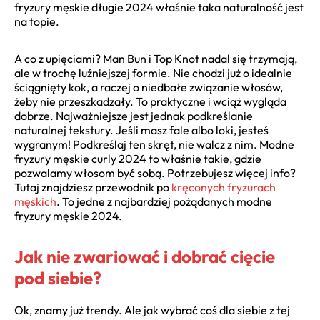
fryzury męskie długie 2024 właśnie taka naturalność jest
na topie.
A co z upięciami? Man Bun i Top Knot nadal się trzymają,
ale w trochę luźniejszej formie. Nie chodzi już o idealnie
ściągnięty kok, a raczej o niedbałe związanie włosów,
żeby nie przeszkadzały. To praktyczne i wciąż wygląda
dobrze. Najważniejsze jest jednak podkreślanie
naturalnej tekstury. Jeśli masz fale albo loki, jesteś
wygranym! Podkreślaj ten skręt, nie walcz z nim. Modne
fryzury męskie curly 2024 to właśnie takie, gdzie
pozwalamy włosom być sobą. Potrzebujesz więcej info?
Tutaj znajdziesz przewodnik po
kręconych fryzurach
męskich
. To jedne z najbardziej pożądanych modne
fryzury męskie 2024.
Jak nie zwariować i dobrać cięcie
pod siebie?
Ok, znamy już trendy. Ale jak wybrać coś dla siebie z tej