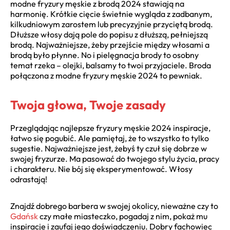
modne fryzury męskie z brodą 2024 stawiają na
harmonię. Krótkie cięcie świetnie wygląda z zadbanym,
kilkudniowym zarostem lub precyzyjnie przyciętą brodą.
Dłuższe włosy dają pole do popisu z dłuższą, pełniejszą
brodą. Najważniejsze, żeby przejście między włosami a
brodą było płynne. No i pielęgnacja brody to osobny
temat rzeka – olejki, balsamy to twoi przyjaciele. Broda
połączona z modne fryzury męskie 2024 to pewniak.
Twoja głowa, Twoje zasady
Przeglądając najlepsze fryzury męskie 2024 inspiracje,
łatwo się pogubić. Ale pamiętaj, że to wszystko to tylko
sugestie. Najważniejsze jest, żebyś ty czuł się dobrze w
swojej fryzurze. Ma pasować do twojego stylu życia, pracy
i charakteru. Nie bój się eksperymentować. Włosy
odrastają!
Znajdź dobrego barbera w swojej okolicy, nieważne czy to
Gdańsk
czy małe miasteczko, pogadaj z nim, pokaż mu
inspiracje i zaufaj jego doświadczeniu. Dobry fachowiec