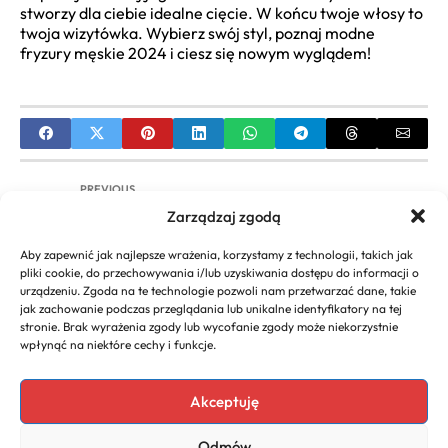
stworzy dla ciebie idealne cięcie. W końcu twoje włosy to
twoja wizytówka. Wybierz swój styl, poznaj modne
fryzury męskie 2024 i ciesz się nowym wyglądem!
PREVIOUS
Zarządzaj zgodą
Modne Fryzury na Lato: Trendy, Inspiracje i
Pielęgnacja Włosów
Aby zapewnić jak najlepsze wrażenia, korzystamy z technologii, takich jak
pliki cookie, do przechowywania i/lub uzyskiwania dostępu do informacji o
NEXT
urządzeniu. Zgoda na te technologie pozwoli nam przetwarzać dane, takie
jak zachowanie podczas przeglądania lub unikalne identyfikatory na tej
Profesjonalne Szkolenie Fryzjerów | Kursy
stronie. Brak wyrażenia zgody lub wycofanie zgody może niekorzystnie
Fryzjerskie i Rozwój Kariery
wpłynąć na niektóre cechy i funkcje.
Akceptuję
Copyright 2026. All rights
Polecany program do
Odmów