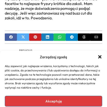
facetów to najlepsze fryzury krótkie dla zakoli. Mam
nadzieję, że moje doświadczenia pomogą ci podjąć
decyzję. Jeśli więc zastanawiasz się nad buzz cut dla
zakoli, idź w to. Powodzenia.
PREVIOUS
Zarządzaj zgodą
Lalka Głowa do Czesania dla Dziecka: Przewodnik
Wyboru i Stylizacji
Aby zapewnić jak najlepsze wrażenia, korzystamy z technologii, takich jak
pliki cookie, do przechowywania i/lub uzyskiwania dostępu do informacji o
NEXT
urządzeniu. Zgoda na te technologie pozwoli nam przetwarzać dane, takie
jak zachowanie podczas przeglądania lub unikalne identyfikatory na tej
Fryzura Mullet Damska: Przewodnik po Trendzie,
stronie. Brak wyrażenia zgody lub wycofanie zgody może niekorzystnie
Stylizacja i Inspiracje
wpłynąć na niektóre cechy i funkcje.
Akceptuję