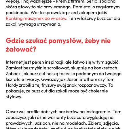
więcej. I najważniejsze – krem z filtrem! Serio, spalona
skóra głowy to nic przyjemnego. Pamiętaj o regularnym
podcinaniu. Warto sprawdzić przed zakupem jakiś
Ranking maszynek do włosów
. Ten właściwy buzz cut dla
zakoli wymaga utrzymania.
Gdzie szukać pomysłów, żeby nie
żałować?
Internet jest pełen inspiracji, ale łatwo się w tym zgubić.
Zamiast bezmyślnie scrollować, skup się na konkretach.
Zobacz, jak buzz cut noszą faceci o podobnym do twojego
kształcie twarzy. Gwiazdy jak Jason Statham czy Tom
Hardy zrobili z tej fryzury swój znak rozpoznawczy. To
pokazuje, że buzz cut dla zakoli może być cholernie
stylowy.
Obserwuj profile dobrych barberów na Instagramie. Tam
zobaczysz, jak różne warianty buzz cuta wyglądają na
prawdziwych ludziach, nie na modelach. Zbieraj zdjęcia,
które ci się podobają i analizuj, co konkretnie ci się w nich