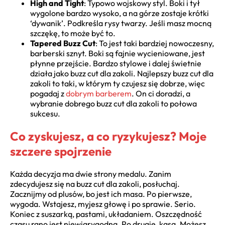
High and Tight
: Typowo wojskowy styl. Boki i tył
wygolone bardzo wysoko, a na górze zostaje krótki
‘dywanik’. Podkreśla rysy twarzy. Jeśli masz mocną
szczękę, to może być to.
Tapered Buzz Cut
: To jest taki bardziej nowoczesny,
barberski sznyt. Boki są fajnie wycieniowane, jest
płynne przejście. Bardzo stylowe i dalej świetnie
działa jako buzz cut dla zakoli. Najlepszy buzz cut dla
zakoli to taki, w którym ty czujesz się dobrze, więc
pogadaj z
dobrym barberem
. On ci doradzi, a
wybranie dobrego buzz cut dla zakoli to połowa
sukcesu.
Co zyskujesz, a co ryzykujesz? Moje
szczere spojrzenie
Każda decyzja ma dwie strony medalu. Zanim
zdecydujesz się na buzz cut dla zakoli, posłuchaj.
Zacznijmy od plusów, bo jest ich masa. Po pierwsze,
wygoda. Wstajesz, myjesz głowę i po sprawie. Serio.
Koniec z suszarką, pastami, układaniem. Oszczędność
czasu rano jest niewiarygodna. Po drugie, kasa. Możesz