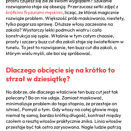
prostu czujesz się źle ze swoim wyglądem? Szukanie
rozwiązania staje się obsesją. Przerzucasz setki zdjęć z
krótkimi fryzurami męskimi
, licząc, że któraś magicznie
rozwiąże problem. Większość prób maskowania, niestety,
tylko pogarsza sprawę. Dłuższe włosy zaczesane na
zakola? Wystarczy lekki podmuch wiatru i cała
konstrukcja się sypie. Właśnie w tym całym chaosie,
prosty i szczery buzz cut dla zakoli staje się światełkiem w
tunelu. To jest to rozwiązanie, ten buzz cut dla zakoli, o
którym wielu myśli, ale boi się spróbować.
Dlaczego obcięcie się na krótko to
strzał w dziesiątkę?
No dobrze, ale dlaczego właściwie ten buzz cut jest tak
polecany? Bo on nie udaje. Zamiast maskować,
minimalizuje problem do tego stopnia, że przestaje on
istnieć. Pomyśl o tym. Gdy włosy na całej głowie mają
niemal tę samą, bardzo krótką długość, kontrast między
czołem a resztą włosów praktycznie znika. Linia włosów
przestaje być tak ostro zarysowana. Nagle ludzie patrzą