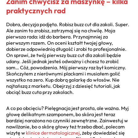
Zanim chwycisz za maszynkę – kilka
praktycznych rad
Dobra, decyzja podjęta. Robisz buzz cut dla zakoli. Super.
Ale zanim to zrobisz, zatrzymaj się na chwilę. Moja
pierwsza rada: idź do barbera. Przynajmniej za
pierwszym razem. On oceni kształt twojej głowy,
dobierze odpowiednią długość i zrobi to profesjonalnie.
On sprawi, że twój pierwszy buzz cut dla zakoli będzie
udany. Jeśli jednak jesteś odważny i chcesz to zrobić
sam… Cóż, powodzenia. Mój pierwszy raz był komiczny.
Skończyłem z nierównymi plackami i musiałem golić
wszystko na zero. Kup dobrą golarkę do włosów. Nie
najtańszą z marketu. Obejrzyj z dziesięć tutoriali, jak
obciąć buzz cuta przy zakolach.
A co po obcięciu? Pielęgnacja jest prosta, ale ważna. Myj
głowę delikatnym szamponem, bo skóra jest teraz
bardziej narażona na czynniki zewnętrzne. Zainwestuj w
nawilżanie, bo o skórę głowy też trzeba dbać, polecam
wizytę w
klinice dermatologicznej
, żeby dowiedzieć się