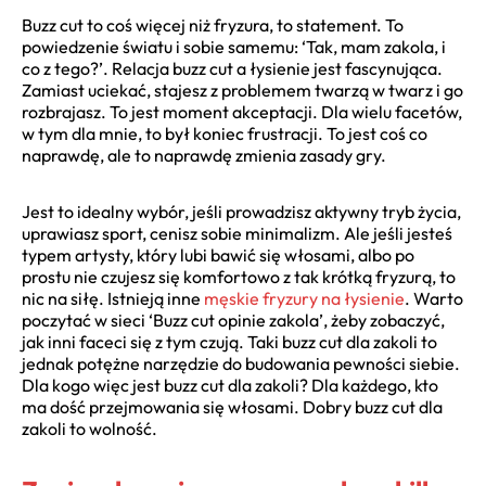
Buzz cut to coś więcej niż fryzura, to statement. To
powiedzenie światu i sobie samemu: ‘Tak, mam zakola, i
co z tego?’. Relacja buzz cut a łysienie jest fascynująca.
Zamiast uciekać, stajesz z problemem twarzą w twarz i go
rozbrajasz. To jest moment akceptacji. Dla wielu facetów,
w tym dla mnie, to był koniec frustracji. To jest coś co
naprawdę, ale to naprawdę zmienia zasady gry.
Jest to idealny wybór, jeśli prowadzisz aktywny tryb życia,
uprawiasz sport, cenisz sobie minimalizm. Ale jeśli jesteś
typem artysty, który lubi bawić się włosami, albo po
prostu nie czujesz się komfortowo z tak krótką fryzurą, to
nic na siłę. Istnieją inne
męskie fryzury na łysienie
. Warto
poczytać w sieci ‘Buzz cut opinie zakola’, żeby zobaczyć,
jak inni faceci się z tym czują. Taki buzz cut dla zakoli to
jednak potężne narzędzie do budowania pewności siebie.
Dla kogo więc jest buzz cut dla zakoli? Dla każdego, kto
ma dość przejmowania się włosami. Dobry buzz cut dla
zakoli to wolność.