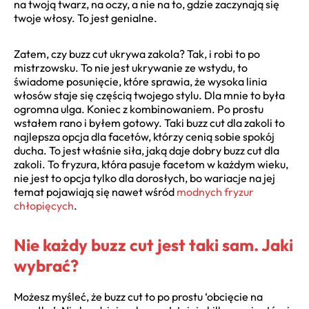
na twoją twarz, na oczy, a nie na to, gdzie zaczynają się
twoje włosy. To jest genialne.
Zatem, czy buzz cut ukrywa zakola? Tak, i robi to po
mistrzowsku. To nie jest ukrywanie ze wstydu, to
świadome posunięcie, które sprawia, że wysoka linia
włosów staje się częścią twojego stylu. Dla mnie to była
ogromna ulga. Koniec z kombinowaniem. Po prostu
wstałem rano i byłem gotowy. Taki buzz cut dla zakoli to
najlepsza opcja dla facetów, którzy cenią sobie spokój
ducha. To jest właśnie siła, jaką daje dobry buzz cut dla
zakoli. To fryzura, która pasuje facetom w każdym wieku,
nie jest to opcja tylko dla dorosłych, bo wariacje na jej
temat pojawiają się nawet wśród
modnych fryzur
chłopięcych
.
Nie każdy buzz cut jest taki sam. Jaki
wybrać?
Możesz myśleć, że buzz cut to po prostu ‘obcięcie na