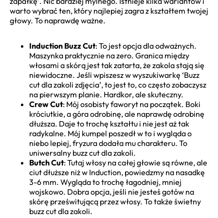
zapałkę’. Nic bardziej mylnego. Istnieje kilka wariantów i
warto wybrać ten, który najlepiej zagra z kształtem twojej
głowy. To naprawdę ważne.
Induction Buzz Cut
: To jest opcja dla odważnych.
Maszynka praktycznie na zero. Granica między
włosami a skórą jest tak zatarta, że zakola stają się
niewidoczne. Jeśli wpiszesz w wyszukiwarkę ‘Buzz
cut dla zakoli zdjęcia’, to jest to, co często zobaczysz
na pierwszym planie. Hardkor, ale skuteczny.
Crew Cut
: Mój osobisty faworyt na początek. Boki
króciutkie, a góra odrobinę, ale naprawdę odrobinę
dłuższa. Daje to trochę kształtu i nie jest aż tak
radykalne. Mój kumpel poszedł w to i wygląda o
niebo lepiej, fryzura dodała mu charakteru. To
uniwersalny buzz cut dla zakoli.
Butch Cut
: Tutaj włosy na całej głowie są równe, ale
ciut dłuższe niż w Induction, powiedzmy na nasadkę
3-6 mm. Wygląda to trochę łagodniej, mniej
wojskowo. Dobra opcja, jeśli nie jesteś gotów na
skórę prześwitującą przez włosy. To także świetny
buzz cut dla zakoli.