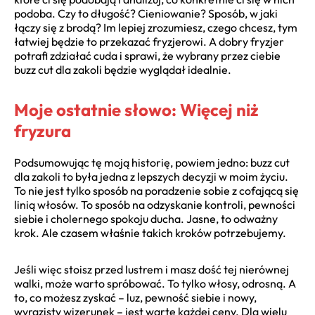
podoba. Czy to długość? Cieniowanie? Sposób, w jaki
łączy się z brodą? Im lepiej zrozumiesz, czego chcesz, tym
łatwiej będzie to przekazać fryzjerowi. A dobry fryzjer
potrafi zdziałać cuda i sprawi, że wybrany przez ciebie
buzz cut dla zakoli będzie wyglądał idealnie.
Moje ostatnie słowo: Więcej niż
fryzura
Podsumowując tę moją historię, powiem jedno: buzz cut
dla zakoli to była jedna z lepszych decyzji w moim życiu.
To nie jest tylko sposób na poradzenie sobie z cofającą się
linią włosów. To sposób na odzyskanie kontroli, pewności
siebie i cholernego spokoju ducha. Jasne, to odważny
krok. Ale czasem właśnie takich kroków potrzebujemy.
Jeśli więc stoisz przed lustrem i masz dość tej nierównej
walki, może warto spróbować. To tylko włosy, odrosną. A
to, co możesz zyskać – luz, pewność siebie i nowy,
wyrazisty wizerunek – jest warte każdej ceny. Dla wielu