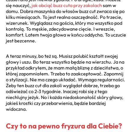
się nauczyć,
jak obciąć buzz cuta przy zakolach
sam w
domu. Dobra maszynka do włosów buzz cut zwraca się po
kilku miesiącach. To jest realna oszczędność. Po trzecie,
wizerunek. Wyglądasz na gościa, który ma wszystko pod
kontrolą. To męskie, zdecydowane cięcie. I wreszcie,
komfort. Latem twoja głowa w końcu oddycha. To uczucie
jest bezcenne.
A teraz minusy, bo też są. Musisz polubić kształt swojej
głowy i uszu. Bo teraz wszystko będzie na wierzchu. Ja na
przykład odkryłem, że mam małą bliznę z dzieciństwa, o
której zapomniałem. Trzeba to zaakceptować. Zapomnij
o stylizacji. Nie ma czego układać. Wymaga regularności.
Żeby ten buzz cut dla zakoli wyglądał dobrze, trzeba go
odświeżać co 2-3 tygodnie. Inaczej robi się z tego
niechlujny jeżyk. No i każda niedoskonałość skóry głowy,
jakieś krostki czy przebarwienia, będzie bardziej
widoczna.
Czy to na pewno fryzura dla Ciebie?