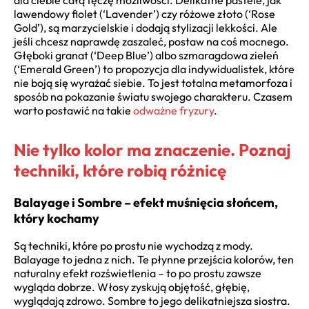
lawendowy fiolet (‘Lavender’) czy różowe złoto (‘Rose
Gold’), są marzycielskie i dodają stylizacji lekkości. Ale
jeśli chcesz naprawdę zaszaleć, postaw na coś mocnego.
Głęboki granat (‘Deep Blue’) albo szmaragdowa zieleń
(‘Emerald Green’) to propozycja dla indywidualistek, które
nie boją się wyrażać siebie. To jest totalna metamorfoza i
sposób na pokazanie światu swojego charakteru. Czasem
warto postawić na takie
odważne fryzury
.
Nie tylko kolor ma znaczenie. Poznaj
techniki, które robią różnicę
Balayage i Sombre – efekt muśnięcia słońcem,
który kochamy
Są techniki, które po prostu nie wychodzą z mody.
Balayage to jedna z nich. Te płynne przejścia kolorów, ten
naturalny efekt rozświetlenia – to po prostu zawsze
wygląda dobrze. Włosy zyskują objętość, głębię,
wyglądają zdrowo. Sombre to jego delikatniejsza siostra.