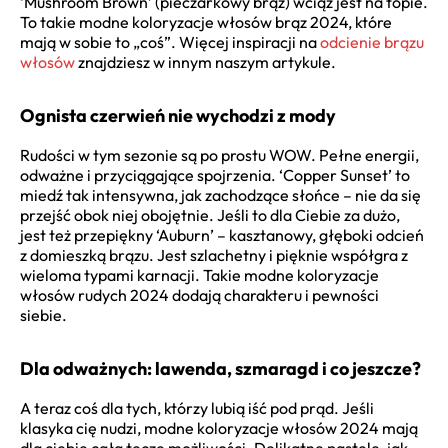
‘Mushroom Brown’ (pieczarkowy brąz) wciąż jest na topie.
To takie modne koloryzacje włosów brąz 2024, które
mają w sobie to „coś”. Więcej inspiracji na
odcienie brązu
włosów
znajdziesz w innym naszym artykule.
Ognista czerwień nie wychodzi z mody
Rudości w tym sezonie są po prostu WOW. Pełne energii,
odważne i przyciągające spojrzenia. ‘Copper Sunset’ to
miedź tak intensywna, jak zachodzące słońce – nie da się
przejść obok niej obojętnie. Jeśli to dla Ciebie za dużo,
jest też przepiękny ‘Auburn’ – kasztanowy, głęboki odcień
z domieszką brązu. Jest szlachetny i pięknie współgra z
wieloma typami karnacji. Takie modne koloryzacje
włosów rudych 2024 dodają charakteru i pewności
siebie.
Dla odważnych: lawenda, szmaragd i co jeszcze?
A teraz coś dla tych, którzy lubią iść pod prąd. Jeśli
klasyka cię nudzi, modne koloryzacje włosów 2024 mają
dla ciebie całą tęczę możliwości. Delikatne pastele, jak