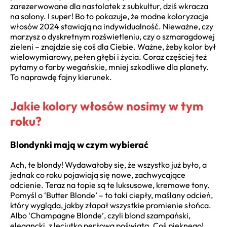
zarezerwowane dla nastolatek z subkultur, dziś wkracza
na salony. I super! Bo to pokazuje, że modne koloryzacje
włosów 2024 stawiają na indywidualność. Nieważne, czy
marzysz o dyskretnym rozświetleniu, czy o szmaragdowej
zieleni – znajdzie się coś dla Ciebie. Ważne, żeby kolor był
wielowymiarowy, pełen głębi i życia. Coraz częściej też
pytamy o farby wegańskie, mniej szkodliwe dla planety.
To naprawdę fajny kierunek.
Jakie kolory włosów nosimy w tym
roku?
Blondynki mają w czym wybierać
Ach, te blondy! Wydawałoby się, że wszystko już było, a
jednak co roku pojawiają się nowe, zachwycające
odcienie. Teraz na topie są te luksusowe, kremowe tony.
Pomyśl o ‘Butter Blonde’ – to taki ciepły, maślany odcień,
który wygląda, jakby złapał wszystkie promienie słońca.
Albo ‘Champagne Blonde’, czyli blond szampański,
elegancki, z leciutko perłową poświatą. Coś pięknego!