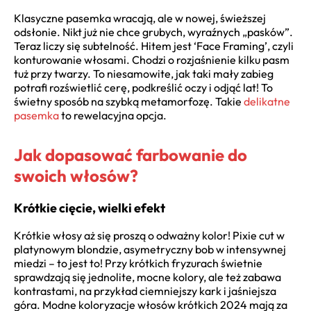
Klasyczne pasemka wracają, ale w nowej, świeższej
odsłonie. Nikt już nie chce grubych, wyraźnych „pasków”.
Teraz liczy się subtelność. Hitem jest ‘Face Framing’, czyli
konturowanie włosami. Chodzi o rozjaśnienie kilku pasm
tuż przy twarzy. To niesamowite, jak taki mały zabieg
potrafi rozświetlić cerę, podkreślić oczy i odjąć lat! To
świetny sposób na szybką metamorfozę. Takie
delikatne
pasemka
to rewelacyjna opcja.
Jak dopasować farbowanie do
swoich włosów?
Krótkie cięcie, wielki efekt
Krótkie włosy aż się proszą o odważny kolor! Pixie cut w
platynowym blondzie, asymetryczny bob w intensywnej
miedzi – to jest to! Przy krótkich fryzurach świetnie
sprawdzają się jednolite, mocne kolory, ale też zabawa
kontrastami, na przykład ciemniejszy kark i jaśniejsza
góra. Modne koloryzacje włosów krótkich 2024 mają za