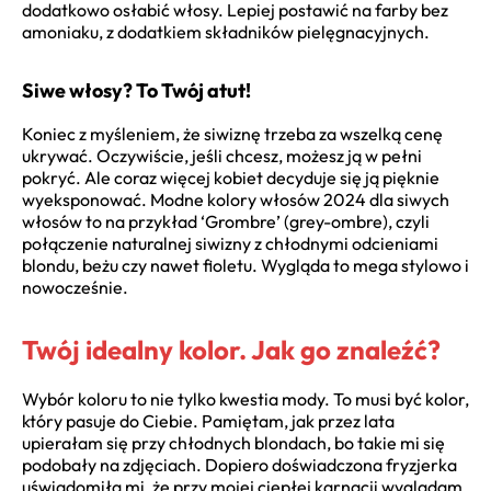
dodatkowo osłabić włosy. Lepiej postawić na farby bez
amoniaku, z dodatkiem składników pielęgnacyjnych.
Siwe włosy? To Twój atut!
Koniec z myśleniem, że siwiznę trzeba za wszelką cenę
ukrywać. Oczywiście, jeśli chcesz, możesz ją w pełni
pokryć. Ale coraz więcej kobiet decyduje się ją pięknie
wyeksponować. Modne kolory włosów 2024 dla siwych
włosów to na przykład ‘Grombre’ (grey-ombre), czyli
połączenie naturalnej siwizny z chłodnymi odcieniami
blondu, beżu czy nawet fioletu. Wygląda to mega stylowo i
nowocześnie.
Twój idealny kolor. Jak go znaleźć?
Wybór koloru to nie tylko kwestia mody. To musi być kolor,
który pasuje do Ciebie. Pamiętam, jak przez lata
upierałam się przy chłodnych blondach, bo takie mi się
podobały na zdjęciach. Dopiero doświadczona fryzjerka
uświadomiła mi, że przy mojej ciepłej karnacji wyglądam