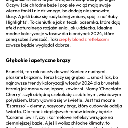
Oczywiście chłodne beże i popiele wciąż mają swoje
wierne fanki i nic dziwnego, bo dodają niesamowitej
klasy. A jeśli boisz się radykalnej zmiany, spójrz na ‘Baby
Highlights’. To cieniutkie jak niteczki pasemka, które dają
efekt naturalnego rozjaśnienia, jak u dziecka. Idealne
modne koloryzacje włosów dla blondynek 2024, które
cenią sobie świeżość. Taki
ciepły blond z refleksami
zawsze będzie wyglądał dobrze.
Głębokie i apetyczne brązy
Brunetki, ten rok należy do was! Koniec z nudnymi,
płaskimi brązami. Teraz liczy się głębia i… smak! Tak, bo
najnowsze trendy koloryzacji włosów 2024 dla brunetek
brzmią jak menu w najlepszej kawiarni. Mamy ‘Chocolate
Cherry’, czyli obłędną czekoladę z subtelnym, wiśniowym
połyskiem, który ujawnia się w świetle. Jest też mocne
‘Espresso’ – ciemny, nasycony brąz, który cudownie odbija
światło. Dla fanek cieplejszych tonów idealny będzie
‘Caramel Swirl’, czyli karmelowe refleksy wirujące na
ciemniejszej bazie. A jeśli wolisz chłodne klimaty, to