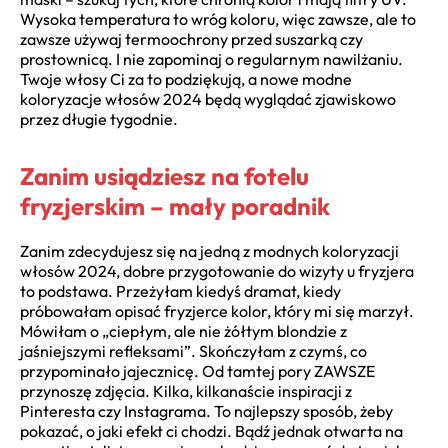
Wysoka temperatura to wróg koloru, więc zawsze, ale to
zawsze używaj termoochrony przed suszarką czy
prostownicą. I nie zapominaj o regularnym nawilżaniu.
Twoje włosy Ci za to podziękują, a nowe modne
koloryzacje włosów 2024 będą wyglądać zjawiskowo
przez długie tygodnie.
Zanim usiądziesz na fotelu
fryzjerskim – mały poradnik
Zanim zdecydujesz się na jedną z modnych koloryzacji
włosów 2024, dobre przygotowanie do wizyty u fryzjera
to podstawa. Przeżyłam kiedyś dramat, kiedy
próbowałam opisać fryzjerce kolor, który mi się marzył.
Mówiłam o „ciepłym, ale nie żółtym blondzie z
jaśniejszymi refleksami”. Skończyłam z czymś, co
przypominało jajecznicę. Od tamtej pory ZAWSZE
przynoszę zdjęcia. Kilka, kilkanaście inspiracji z
Pinteresta czy Instagrama. To najlepszy sposób, żeby
pokazać, o jaki efekt ci chodzi. Bądź jednak otwarta na