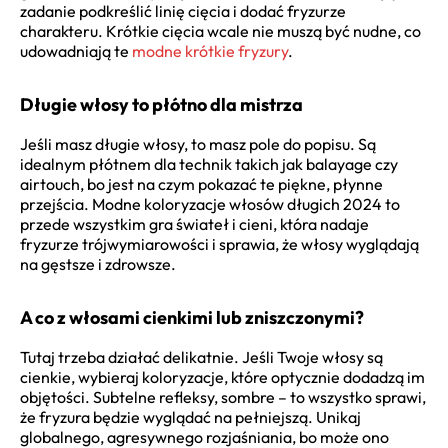
zadanie podkreślić linię cięcia i dodać fryzurze
charakteru. Krótkie cięcia wcale nie muszą być nudne, co
udowadniają te
modne krótkie fryzury
.
Długie włosy to płótno dla mistrza
Jeśli masz długie włosy, to masz pole do popisu. Są
idealnym płótnem dla technik takich jak balayage czy
airtouch, bo jest na czym pokazać te piękne, płynne
przejścia. Modne koloryzacje włosów długich 2024 to
przede wszystkim gra świateł i cieni, która nadaje
fryzurze trójwymiarowości i sprawia, że włosy wyglądają
na gęstsze i zdrowsze.
A co z włosami cienkimi lub zniszczonymi?
Tutaj trzeba działać delikatnie. Jeśli Twoje włosy są
cienkie, wybieraj koloryzacje, które optycznie dodadzą im
objętości. Subtelne refleksy, sombre – to wszystko sprawi,
że fryzura będzie wyglądać na pełniejszą. Unikaj
globalnego, agresywnego rozjaśniania, bo może ono