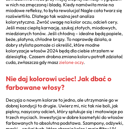
w nich na zmęczoną i bladą. Kiedy namówiła mnie na
miodowe refleksy, to była rewolucja! Nagle cała twarz się
rozświetliła. Dlatego tak ważna jest analiza
kolorystyczna. Zwróć uwagę na kolor oczu, odcień cery.
Jeśli masz ciepłą karnację, szukaj złotych, miodowych,
miedzianych tonów. Jeśli chłodną – idealne będą popiele,
beże, platyna, chłodne brązy. To naprawdę działa, a
dobry stylista pomoże ci określić, które modne
koloryzacje włosów 2024 będą dla ciebie strzałem w
dziesiątkę. Czasem drobna zmiana koloru potrafi zdziałać
cuda, zwłaszcza gdy masz
zielone oczy
.
Nie daj kolorowi uciec! Jak dbać o
farbowane włosy?
Decyzja o nowym kolorze to jedno, ale utrzymanie go w
dobrej kondycji to drugie. Uwierz mi, nic tak nie boli, jak
piękny, nasycony odcień, który spłukuje się i matowieje po
trzech myciach. Inwestycja w dobre kosmetyki do włosów
farbowanych to absolutna podstawa. Szampony, odżywki,
maski – szukaj tych, które chronią kolor i mają filtry UV.