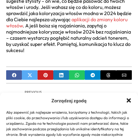
sugestie stylisty – on wie, co będzie pasować do twoich
włosów i urody. Jeśli wahasz się co do koloru, możesz
sprawdzić jaka koloryzacja włosów modna w 2024 będzie
dla Ciebie najlepsza używając
aplikacji do zmiany koloru
włosów
. A jeśli boisz się rozjaśniania, zapytaj o
najmodniejsze koloryzacje włosów 2024 bez rozjaśniania
– czasem wystarczy pogłębić naturalny odcień tonerem,
by uzyskać super efekt. Pamiętaj, komunikacja to klucz do
sukcesu!
PREVIOUS
Zarządzaj zgodą
Jak Zrobić Dredy Samodzielnie w Domu?
Kompletny Przewodnik Krok po Kroku
Aby zapewnić jak najlepsze wrażenia, korzystamy z technologii, takich jak
pliki cookie, do przechowywania i/lub uzyskiwania dostępu do informacji o
NEXT
urządzeniu. Zgoda na te technologie pozwoli nam przetwarzać dane, takie
jak zachowanie podczas przeglądania lub unikalne identyfikatory na tej
Fryzury dla Dzieci na Komunię: Inspiracje i
stronie. Brak wyrażenia zgody lub wycofanie zgody może niekorzystnie
Poradniki