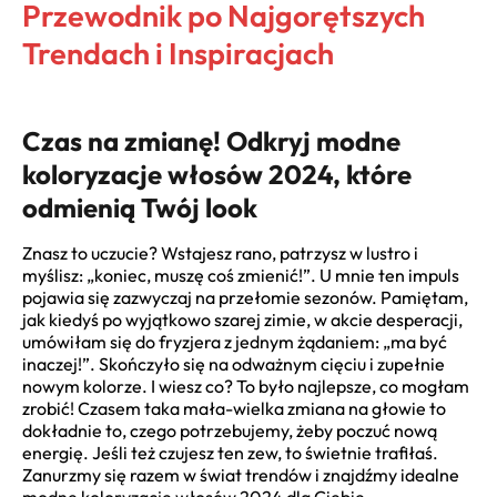
Przewodnik po Najgorętszych
Trendach i Inspiracjach
Czas na zmianę! Odkryj modne
koloryzacje włosów 2024, które
odmienią Twój look
Znasz to uczucie? Wstajesz rano, patrzysz w lustro i
myślisz: „koniec, muszę coś zmienić!”. U mnie ten impuls
pojawia się zazwyczaj na przełomie sezonów. Pamiętam,
jak kiedyś po wyjątkowo szarej zimie, w akcie desperacji,
umówiłam się do fryzjera z jednym żądaniem: „ma być
inaczej!”. Skończyło się na odważnym cięciu i zupełnie
nowym kolorze. I wiesz co? To było najlepsze, co mogłam
zrobić! Czasem taka mała-wielka zmiana na głowie to
dokładnie to, czego potrzebujemy, żeby poczuć nową
energię. Jeśli też czujesz ten zew, to świetnie trafiłaś.
Zanurzmy się razem w świat trendów i znajdźmy idealne