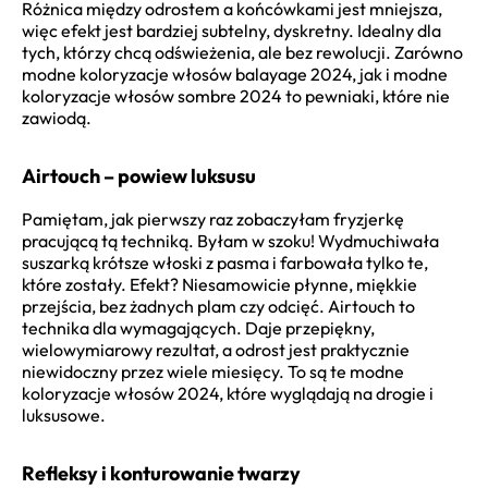
Różnica między odrostem a końcówkami jest mniejsza,
więc efekt jest bardziej subtelny, dyskretny. Idealny dla
tych, którzy chcą odświeżenia, ale bez rewolucji. Zarówno
modne koloryzacje włosów balayage 2024, jak i modne
koloryzacje włosów sombre 2024 to pewniaki, które nie
zawiodą.
Airtouch – powiew luksusu
Pamiętam, jak pierwszy raz zobaczyłam fryzjerkę
pracującą tą techniką. Byłam w szoku! Wydmuchiwała
suszarką krótsze włoski z pasma i farbowała tylko te,
które zostały. Efekt? Niesamowicie płynne, miękkie
przejścia, bez żadnych plam czy odcięć. Airtouch to
technika dla wymagających. Daje przepiękny,
wielowymiarowy rezultat, a odrost jest praktycznie
niewidoczny przez wiele miesięcy. To są te modne
koloryzacje włosów 2024, które wyglądają na drogie i
luksusowe.
Refleksy i konturowanie twarzy