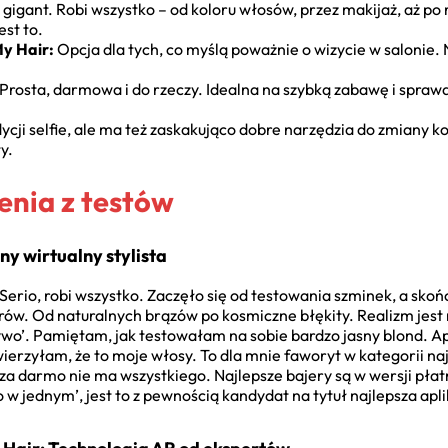
igant. Robi wszystko – od koloru włosów, przez makijaż, aż po r
est to.
My Hair:
Opcja dla tych, co myślą poważnie o wizycie w salonie. 
Prosta, darmowa i do rzeczy. Idealna na szybką zabawę i spra
ycji selfie, ale ma też zaskakująco dobre narzędzia do zmiany 
y.
nia z testów
 wirtualny stylista
erio, robi wszystko. Zaczęło się od testowania szminek, a skoń
w. Od naturalnych brązów po kosmiczne błękity. Realizm jes
żywo’. Pamiętam, jak testowałam na sobie bardzo jasny blond. Ap
ierzyłam, że to moje włosy. To dla mnie faworyt w kategorii na
za darmo nie ma wszystkiego. Najlepsze bajery są w wersji płatn
ko w jednym’, jest to z pewnością kandydat na tytuł najlepsza ap