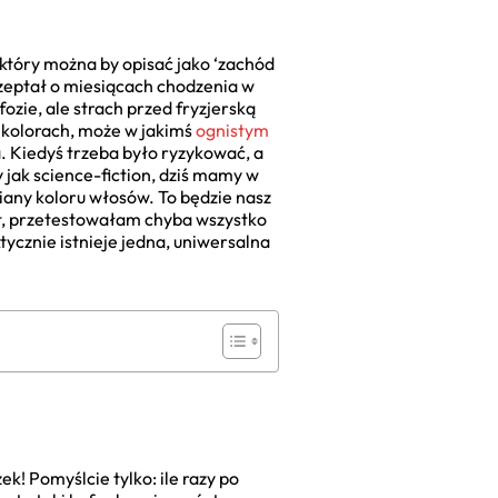
który można by opisać jako ‘zachód
 szeptał o miesiącach chodzenia w
zie, ale strach przed fryzjerską
h kolorach, może w jakimś
ognistym
. Kiedyś trzeba było ryzykować, a
 jak science-fiction, dziś mamy w
miany koloru włosów. To będzie nasz
et, przetestowałam chyba wszystko
tycznie istnieje jedna, uniwersalna
ek! Pomyślcie tylko: ile razy po