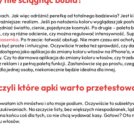
wach. Jak więc odróżnić perełkę od totalnego badziewia? Jest kil
niejsze: realizm. Jeśli po nałożeniu koloru wyglądasz jak posta
niać światło, cienie, pojedyncze kosmyki. Po drugie – paleta ba
dź, czy są różne odcienie, czy można regulować intensywność. Sup
 pasemka
. Po trzecie: łatwość obsługi. Nie mam czasu ani ocho
ć proste i intuicyjne. Oczywiście trzeba też sprawdzić, czy da
 dostępna jako aplikacja do zmiany koloru włosów na iPhone’a, w
sy. Czy to darmowa aplikacja do zmiany koloru włosów, czy trz
reklam i z pełną paletą funkcji. Zastanówcie się po prostu, cze
la jednej osoby, niekoniecznie będzie idealna dla innej.
czyli które apki warto przetestow
wałam ich mnóstwo i oto moje podium. Oczywiście to subiektyw
zukiwaniach. Na szczycie listy, bez większych niespodzianek, l
 na końcu coś dla tych, co nie chcą wydawać kasy. Gotowi? Oto 
ru włosów.