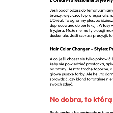
L’Oréal Professionnel Style M
Jeśli podchodzisz do tematu zmiany k
branży, więc czuć tu profesjonalizm
L’Oréal. To ogromny plus, bo idziesz
dopracowana do perfekcji. Włosy wy
fryzjera. Może nie ma tylu opcji ma
doskonale. Jeśli szukasz precyzji, 
Hair Color Changer – Styles: P
A co, jeśli chcesz się tylko pobaw
żeby nie powiedzieć prostacka, apk
nałożony. Jest to trochę toporne, a
głowę puszkę farby. Ale hej, to d
sprawdzić, czy blond to totalnie ni
swoich zdjęć.
No dobra, to któr
Podsumujmy, bo można się w tym po