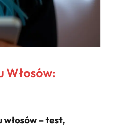
ru Włosów:
u włosów – test,