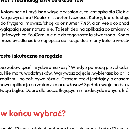
y Hair: Technologia AR od ekspertów
oloru serio i myślisz o wizycie w salonie, to jest apka dla Cieb
. Co ją wyróżnia? Realizm i… autentyczność. Kolory, które testuj
 do fryzjera i mówisz: ‘chcę kolor numer 7.43’, a on wie o co chod
glądają super naturalnie. To jest idealna aplikacja do zmiany 
kijażowych co YouCam, ale nie do tego została stworzona. Koncen
to może być dla ciebie najlepsza aplikacja do zmiany koloru włosó
roste i skuteczne narzędzie
ić, bez zobowiązań i wydawania kasy? Wtedy z pomocą przychodzi 
a. Nie ma tu wodotrysków. Wgrywasz zdjęcie, wybierasz kolor i
 realizm… no cóż, bywa różnie. Czasem efekt jest fajny, a czase
armowa aplikacja do zmiany koloru włosów! Spełnia swoje pods
e twoja bajka. Dobra dla początkujących i niezdecydowanych, któ
ą w końcu wybrać?
gubić. Chcesz totalnej metamorfozy i nie przeszkadza Ci opc