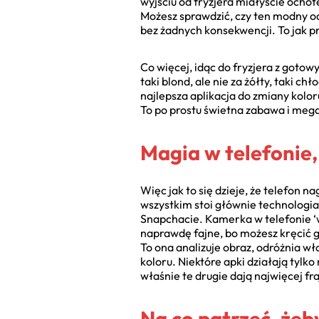
wyjściu od fryzjera miałyście ocho
Możesz sprawdzić, czy ten modny odci
bez żadnych konsekwencji. To jak p
Co więcej, idąc do fryzjera z gotow
taki blond, ale nie za żółty, taki ch
najlepsza aplikacja do zmiany kolo
To po prostu świetna zabawa i mega
Magia w telefonie, 
Więc jak to się dzieje, że telefon n
wszystkim stoi głównie technologia 
Snapchacie. Kamerka w telefonie ‘wi
naprawdę fajne, bo możesz kręcić gł
To ona analizuje obraz, odróżnia wło
koloru. Niektóre apki działają tylko 
właśnie te drugie dają najwięcej fr
Na co patrzeć, żeb