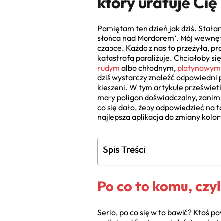
który uratuje Cię
Pamiętam ten dzień jak dziś. Stała
słońca nad Mordorem’. Mój wewnętrzn
czapce. Każda z nas to przeżyła, p
katastrofą paraliżuje. Chciałoby s
rudym
albo chłodnym,
platynowym 
dziś wystarczy znaleźć odpowiedni p
kieszeni. W tym artykule prześwietl
mały poligon doświadczalny, zanim
co się dało, żeby odpowiedzieć na t
najlepsza aplikacja do zmiany kolo
Spis Treści
Po co to komu, czy
Serio, po co się w to bawić? Ktoś po