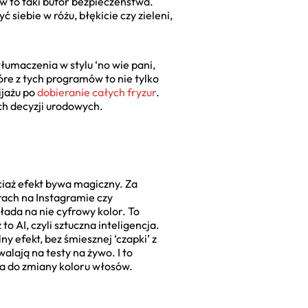
w to taki bufor bezpieczeństwa.
 siebie w różu, błękicie czy zieleni,
tłumaczenia w stylu ‘no wie pani,
które z tych programów to nie tylko
ijażu po
dobieranie całych fryzur
.
ch decyzji urodowych.
ociaż efekt bywa magiczny. Za
rach na Instagramie czy
łada na nie cyfrowy kolor. To
 AI, czyli sztuczna inteligencja.
ny efekt, bez śmiesznej ‘czapki’ z
walają na testy na żywo. I to
cja do zmiany koloru włosów.