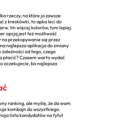
ka rzeczy, na które ja zawsze
ć z kreskówki, to apka leci do
rw. Im więcej kolorów, tym lepiej.
er opcją jest też możliwość
ty na przekopywanie się przez
na najlepsza aplikacja do zmiany
 zależności od tego, czego
eba płacić? Czasem warto wydać
go oczekujecie, bo najlepsza
ać
ny ranking, ale myślę, że da wam
ąduje kombajn do wszystkiego.
moja lista kandydatów na tytuł