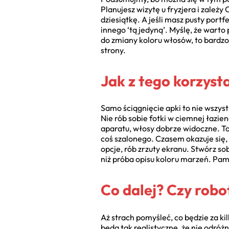
Planujesz wizytę u fryzjera i zależ
dziesiątkę. A jeśli masz pusty port
innego ‘tą jedyną’. Myślę, że warto 
do zmiany koloru włosów, to bardz
strony.
Jak z tego korzyst
Samo ściągnięcie apki to nie wszyst
Nie rób sobie fotki w ciemnej łazien
aparatu, włosy dobrze widoczne. To
coś szalonego. Czasem okazuje się, 
opcje, rób zrzuty ekranu. Stwórz sob
niż próba opisu koloru marzeń. Pami
Co dalej? Czy rob
Aż strach pomyśleć, co będzie za ki
będą tak realistyczne, że nie odró