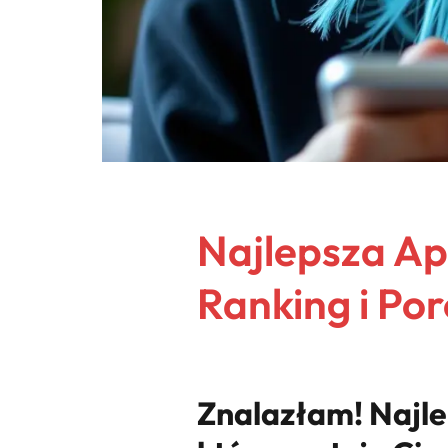
Najlepsza Ap
Ranking i Po
Znalazłam! Najle