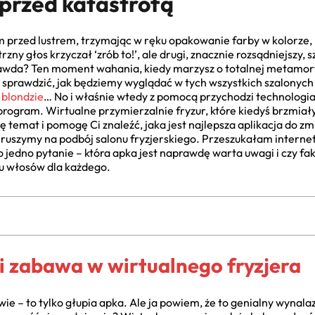
 przed katastrofą
m przed lustrem, trzymając w ręku opakowanie farby w kolorze, 
y głos krzyczał ‘zrób to!’, ale drugi, znacznie rozsądniejszy,
rawda? Ten moment wahania, kiedy marzysz o totalnej metamorfo
ię sprawdzić, jak będziemy wyglądać w tych wszystkich szalonyc
blondzie
… No i właśnie wtedy z pomocą przychodzi technologia
rogram. Wirtualne przymierzalnie fryzur, które kiedyś brzmiały
ę temat i pomogę Ci znaleźć, jaka jest najlepsza aplikacja do z
 ruszymy na podbój salonu fryzjerskiego. Przeszukałam intern
o jedno pytanie – która apka jest naprawdę warta uwagi i czy fak
ru włosów dla każdego.
li zabawa w wirtualnego fryzjera
wie – to tylko głupia apka. Ale ja powiem, że to genialny wynalaz