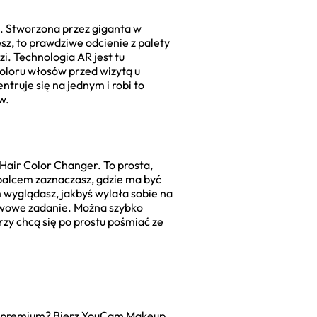
ie. Stworzona przez giganta w
esz, to prawdziwe odcienie z palety
zi. Technologia AR jest tu
koloru włosów przed wizytą u
truje się na jednym i robi to
w.
Hair Color Changer. To prosta,
 palcem zaznaczasz, gdzie ma być
m wyglądasz, jakbyś wylała sobie na
tawowe zadanie. Można szybko
rzy chcą się po prostu pośmiać ze
ja premium? Bierz YouCam Makeup.