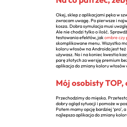
Okej, sklep z aplikacjami pęka w sz
zwracam uwagę. Po pierwsze i najważ
kosza. Dobra symulacja musi uwzględ
Ale nie chodzi tylko o ilość. Spraw
testowania efektów, jak
ombre czy
skomplikowane menu. Wszystko ma by
koloru włosów na Androida jest też
używasz. No i na koniec kwestia ka
parę złotych za wersję premium bez 
aplikacja do zmiany koloru włosów d
Mój osobisty TOP, 
Przechodzimy do mięska. Przetesto
dobry ogląd sytuacji i pomoże w pos
Potem mamy opcję bardziej ‘pro’, a
najlepsza aplikacja do zmiany kolo