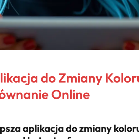
likacja do Zmiany Kolo
równanie Online
psza aplikacja do zmiany kolor