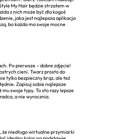
 Style My Hair będzie strzałem w
Każda z nich może być dla kogoś
zenie, jaka jest najlepsza aplikacja
pszą, bo każda ma swoje mocne
ch. Po pierwsze – dobre zdjęcie!
 ostrych cieni. Twarz prosto do
e tylko bezpieczny brąz, ale też
łędnie. Zapisuj sobie najlepsze
ż mu swoje typy. To sto razy lepsze
radca, a nie wyrocznia.
, że niedługo wirtualne przymiarki
dać idealny kolor na podstawie