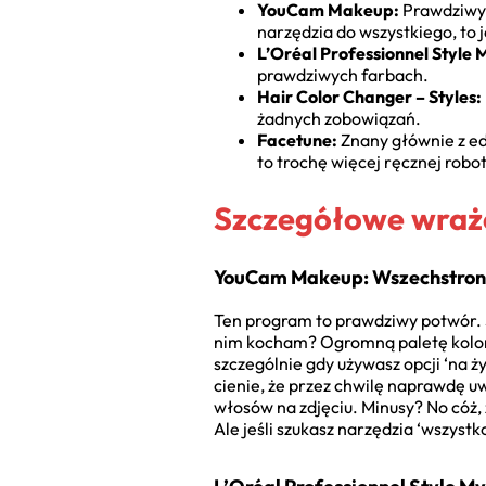
YouCam Makeup:
Prawdziwy g
narzędzia do wszystkiego, to j
L’Oréal Professionnel Style 
prawdziwych farbach.
Hair Color Changer – Styles:
żadnych zobowiązań.
Facetune:
Znany głównie z ed
to trochę więcej ręcznej robot
Szczegółowe wraże
YouCam Makeup: Wszechstronny
Ten program to prawdziwy potwór. S
nim kocham? Ogromną paletę koloró
szczególnie gdy używasz opcji ‘na 
cienie, że przez chwilę naprawdę uw
włosów na zdjęciu. Minusy? No cóż, 
Ale jeśli szukasz narzędzia ‘wszyst