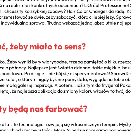
y Ci na realizmie i konkretnych odcieniach? L’Oréal Professionnel
fel i chcesz tylko szybkiej zabawy? Hair Color Changer da radę. 
przetestować ze dwie, żeby zobaczyć, która ci lepiej leży. Sprawd
o indywidualna sprawa. Trudno wskazać jedną, absolutnie najle
ać, żeby miało to sens?
ko. Żeby wyniki były wiarygodne, trzeba pamiętać o kilku rzecza
ce o północy. Najlepsze jest światło dzienne, takie miękkie, bez
 podstawa. Po drugie – nie bój się eksperymentować! Sprawdź ni
że kolor, o którym nigdy byś nie pomyślała, wygląda na tobie ob
ie małą galerię inspiracji. A potem… idź z tym do fryzjera! Poka
ętaj, że najlepsza aplikacja do zmiany koloru włosów to twój do
oty będą nas farbować?
lka lat. Te technologie rozwijają się w kosmicznym tempie. Myślę
żnimy ich od rzeczywistości. Może AI będzie nam sama podpowia