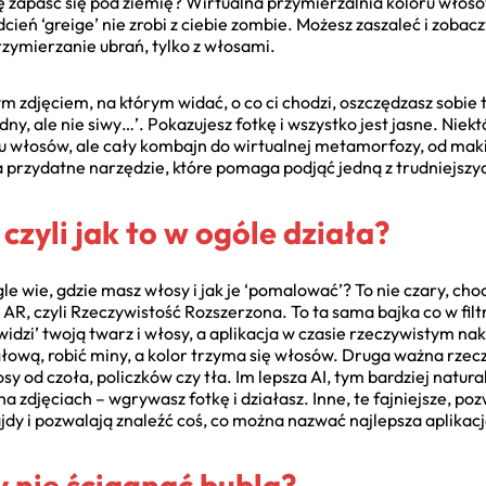
tę zapaść się pod ziemię? Wirtualna przymierzalnia koloru włosó
eń ‘greige’ nie zrobi z ciebie zombie. Możesz zaszaleć i zobaczyć
rzymierzanie ubrań, tylko z włosami.
ym zdjęciem, na którym widać, o co ci chodzi, oszczędzasz sobie 
łodny, ale nie siwy…’. Pokazujesz fotkę i wszystko jest jasne. Nie
ru włosów, ale cały kombajn do wirtualnej metamorfozy, od mak
 przydatne narzędzie, które pomaga podjąć jedną z trudniejszy
czyli jak to w ogóle działa?
agle wie, gdzie masz włosy i jak je ‘pomalować’? To nie czary, ch
AR, czyli Rzeczywistość Rozszerzona. To ta sama bajka co w filt
dzi’ twoją twarz i włosy, a aplikacja w czasie rzeczywistym nak
ową, robić miny, a kolor trzyma się włosów. Druga ważna rzecz to
sy od czoła, policzków czy tła. Im lepsza AI, tym bardziej natural
na zdjęciach – wgrywasz fotkę i działasz. Inne, te fajniejsze, poz
ajdy i pozwalają znaleźć coś, co można nazwać najlepsza aplika
y nie ściągnąć bubla?