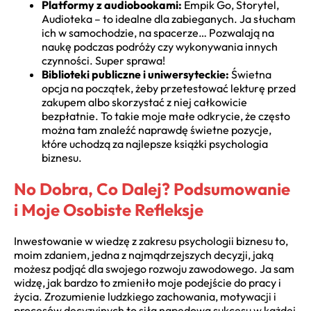
Platformy z audiobookami:
Empik Go, Storytel,
Audioteka – to idealne dla zabieganych. Ja słucham
ich w samochodzie, na spacerze… Pozwalają na
naukę podczas podróży czy wykonywania innych
czynności. Super sprawa!
Biblioteki publiczne i uniwersyteckie:
Świetna
opcja na początek, żeby przetestować lekturę przed
zakupem albo skorzystać z niej całkowicie
bezpłatnie. To takie moje małe odkrycie, że często
można tam znaleźć naprawdę świetne pozycje,
które uchodzą za najlepsze książki psychologia
biznesu.
No Dobra, Co Dalej? Podsumowanie
i Moje Osobiste Refleksje
Inwestowanie w wiedzę z zakresu psychologii biznesu to,
moim zdaniem, jedna z najmądrzejszych decyzji, jaką
możesz podjąć dla swojego rozwoju zawodowego. Ja sam
widzę, jak bardzo to zmieniło moje podejście do pracy i
życia. Zrozumienie ludzkiego zachowania, motywacji i
procesów decyzyjnych to siła napędowa sukcesu w każdej