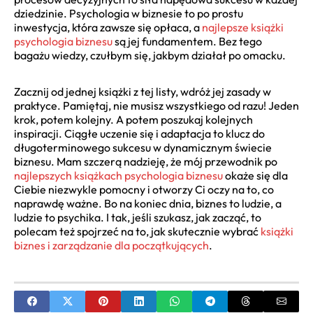
dziedzinie. Psychologia w biznesie to po prostu
inwestycja, która zawsze się opłaca, a
najlepsze książki
psychologia biznesu
są jej fundamentem. Bez tego
bagażu wiedzy, czułbym się, jakbym działał po omacku.
Zacznij od jednej książki z tej listy, wdróż jej zasady w
praktyce. Pamiętaj, nie musisz wszystkiego od razu! Jeden
krok, potem kolejny. A potem poszukaj kolejnych
inspiracji. Ciągłe uczenie się i adaptacja to klucz do
długoterminowego sukcesu w dynamicznym świecie
biznesu. Mam szczerą nadzieję, że mój przewodnik po
najlepszych książkach psychologia biznesu
okaże się dla
Ciebie niezwykle pomocny i otworzy Ci oczy na to, co
naprawdę ważne. Bo na koniec dnia, biznes to ludzie, a
ludzie to psychika. I tak, jeśli szukasz, jak zacząć, to
polecam też spojrzeć na to, jak skutecznie wybrać
książki
biznes i zarządzanie dla początkujących
.