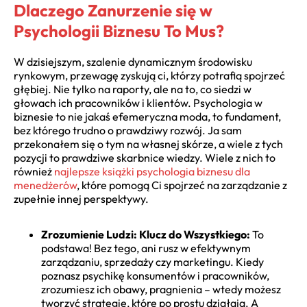
Dlaczego Zanurzenie się w
Psychologii Biznesu To Mus?
W dzisiejszym, szalenie dynamicznym środowisku
rynkowym, przewagę zyskują ci, którzy potrafią spojrzeć
głębiej. Nie tylko na raporty, ale na to, co siedzi w
głowach ich pracowników i klientów. Psychologia w
biznesie to nie jakaś efemeryczna moda, to fundament,
bez którego trudno o prawdziwy rozwój. Ja sam
przekonałem się o tym na własnej skórze, a wiele z tych
pozycji to prawdziwe skarbnice wiedzy. Wiele z nich to
również
najlepsze książki psychologia biznesu dla
menedżerów
, które pomogą Ci spojrzeć na zarządzanie z
zupełnie innej perspektywy.
Zrozumienie Ludzi: Klucz do Wszystkiego:
To
podstawa! Bez tego, ani rusz w efektywnym
zarządzaniu, sprzedaży czy marketingu. Kiedy
poznasz psychikę konsumentów i pracowników,
zrozumiesz ich obawy, pragnienia – wtedy możesz
tworzyć strategie, które po prostu działają. A