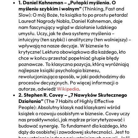
1. Daniel Kahneman – „Pułapki myślenia. O
myśleniu szybkim i wolnym”
(Thinking, Fast and
Slow): O mój Boże, ta książka to po prostu petarda!
Laureat Nagrody Nobla, Daniel Kahneman, daje
nam fascynujący wgląd w działanie ludzkiego
umysłu. Uczy, jak te dwa systemy myślenia –
intuicyjny (ten szybki) i analityczny (ten wolniejszy) –
wpływają na nasze decyzje. W biznesie to
krytyczne! Lektura obowiązkowa dla każdego, kto
chce w końcu przestać popełniać głupie błędy
poznawcze. To klasyczna pozycja, którą wyróżniają
najlepsze książki psychologia biznesu,
rewolucjonizująca sposób, w jaki podchodzimy do
procesów decyzyjnych. Po więcej informacji o
autorze, odwiedź
Wikipedia
.
2. Stephen R. Covey – „7 Nawyków Skutecznego
Działania”
(The 7 Habits of Highly Effective
People): Absolutny klasyk nad klasykami wśród
książek o rozwoju osobistym w biznesie. Covey uczy
nas proaktywności, jak mądrze priorytetyzować i
budować synergię. To fundament dla każdego, kto
dąży do osobistej i zawodowej skuteczności. Jest to
bez wątpienia jedna z najważniejszych pozycji. Jeśli