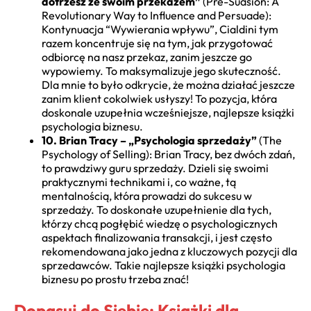
dotrzesz ze swoim przekazem”
(Pre-Suasion: A
Revolutionary Way to Influence and Persuade):
Kontynuacja “Wywierania wpływu”, Cialdini tym
razem koncentruje się na tym, jak przygotować
odbiorcę na nasz przekaz, zanim jeszcze go
wypowiemy. To maksymalizuje jego skuteczność.
Dla mnie to było odkrycie, że można działać jeszcze
zanim klient cokolwiek usłyszy! To pozycja, która
doskonale uzupełnia wcześniejsze, najlepsze książki
psychologia biznesu.
10. Brian Tracy – „Psychologia sprzedaży”
(The
Psychology of Selling): Brian Tracy, bez dwóch zdań,
to prawdziwy guru sprzedaży. Dzieli się swoimi
praktycznymi technikami i, co ważne, tą
mentalnością, która prowadzi do sukcesu w
sprzedaży. To doskonałe uzupełnienie dla tych,
którzy chcą pogłębić wiedzę o psychologicznych
aspektach finalizowania transakcji, i jest często
rekomendowana jako jedna z kluczowych pozycji dla
sprzedawców. Takie najlepsze książki psychologia
biznesu po prostu trzeba znać!
Dopasuj do Siebie: Książki dla