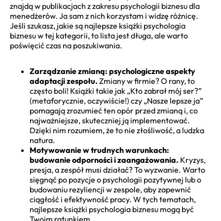
znajdą w publikacjach z zakresu psychologii biznesu dla
menedżerów. Ja sam z nich korzystam i widzę różnicę.
Jeśli szukasz, jakie są najlepsze książki psychologia
biznesu w tej kategorii, to lista jest długa, ale warto
poświęcić czas na poszukiwania.
Zarządzanie zmianą: psychologiczne aspekty
adaptacji zespołu.
Zmiany w firmie? O rany, to
często boli! Książki takie jak „Kto zabrał mój ser?”
(metaforycznie, oczywiście!) czy „Nasze lepsze ja”
pomagają zrozumieć ten opór przed zmianą i, co
najważniejsze, skuteczniej ją implementować.
Dzięki nim rozumiem, że to nie złośliwość, a ludzka
natura.
Motywowanie w trudnych warunkach:
budowanie odporności i zaangażowania.
Kryzys,
presja, a zespół musi działać? To wyzwanie. Warto
sięgnąć po pozycje o psychologii pozytywnej lub o
budowaniu rezyliencji w zespole, aby zapewnić
ciągłość i efektywność pracy. W tych tematach,
najlepsze książki psychologia biznesu mogą być
Twoim ratunkiem.