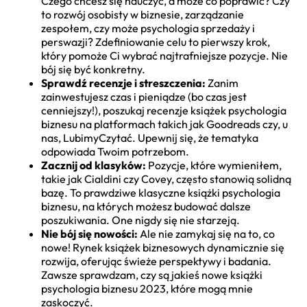
Czego chcesz się nauczyć, a może co poprawić? Czy
to rozwój osobisty w biznesie, zarządzanie
zespołem, czy może psychologia sprzedaży i
perswazji? Zdefiniowanie celu to pierwszy krok,
który pomoże Ci wybrać najtrafniejsze pozycje. Nie
bój się być konkretny.
Sprawdź recenzje i streszczenia:
Zanim
zainwestujesz czas i pieniądze (bo czas jest
cenniejszy!), poszukaj recenzje książek psychologia
biznesu na platformach takich jak Goodreads czy, u
nas, LubimyCzytać. Upewnij się, że tematyka
odpowiada Twoim potrzebom.
Zacznij od klasyków:
Pozycje, które wymieniłem,
takie jak Cialdini czy Covey, często stanowią solidną
bazę. To prawdziwe klasyczne książki psychologia
biznesu, na których możesz budować dalsze
poszukiwania. One nigdy się nie starzeją.
Nie bój się nowości:
Ale nie zamykaj się na to, co
nowe! Rynek książek biznesowych dynamicznie się
rozwija, oferując świeże perspektywy i badania.
Zawsze sprawdzam, czy są jakieś nowe książki
psychologia biznesu 2023, które mogą mnie
zaskoczyć.