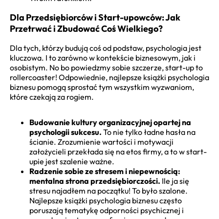
Dla Przedsiębiorców i Start-upowców: Jak
Przetrwać i Zbudować Coś Wielkiego?
Dla tych, którzy budują coś od podstaw, psychologia jest
kluczowa. I to zarówno w kontekście biznesowym, jak i
osobistym. No bo powiedzmy sobie szczerze, start-up to
rollercoaster! Odpowiednie, najlepsze książki psychologia
biznesu pomogą sprostać tym wszystkim wyzwaniom,
które czekają za rogiem.
Budowanie kultury organizacyjnej opartej na
psychologii sukcesu.
To nie tylko ładne hasła na
ścianie. Zrozumienie wartości i motywacji
założycieli przekłada się na etos firmy, a to w start-
upie jest szalenie ważne.
Radzenie sobie ze stresem i niepewnością:
mentalna strona przedsiębiorczości.
Ile ja się
stresu najadłem na początku! To było szalone.
Najlepsze książki psychologia biznesu często
poruszają tematykę odporności psychicznej i