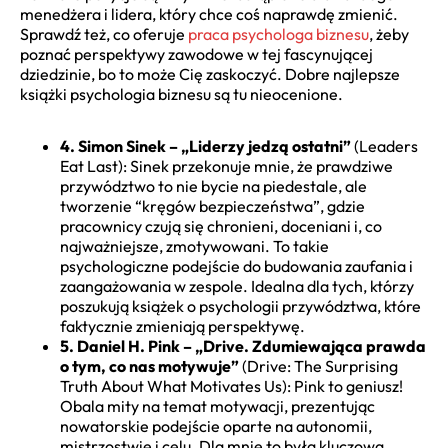
menedżera i lidera, który chce coś naprawdę zmienić.
Sprawdź też, co oferuje
praca psychologa biznesu
, żeby
poznać perspektywy zawodowe w tej fascynującej
dziedzinie, bo to może Cię zaskoczyć. Dobre najlepsze
książki psychologia biznesu są tu nieocenione.
4. Simon Sinek – „Liderzy jedzą ostatni”
(Leaders
Eat Last): Sinek przekonuje mnie, że prawdziwe
przywództwo to nie bycie na piedestale, ale
tworzenie “kręgów bezpieczeństwa”, gdzie
pracownicy czują się chronieni, doceniani i, co
najważniejsze, zmotywowani. To takie
psychologiczne podejście do budowania zaufania i
zaangażowania w zespole. Idealna dla tych, którzy
poszukują książek o psychologii przywództwa, które
faktycznie zmieniają perspektywę.
5. Daniel H. Pink – „Drive. Zdumiewająca prawda
o tym, co nas motywuje”
(Drive: The Surprising
Truth About What Motivates Us): Pink to geniusz!
Obala mity na temat motywacji, prezentując
nowatorskie podejście oparte na autonomii,
mistrzostwie i celu. Dla mnie to była kluczowa