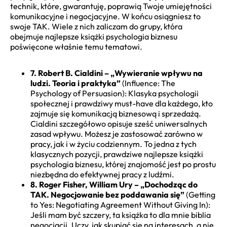
technik, które, gwarantuję, poprawią Twoje umiejętności
komunikacyjne i negocjacyjne. W końcu osiągniesz to
swoje TAK. Wiele z nich zaliczam do grupy, która
obejmuje najlepsze książki psychologia biznesu
poświęcone właśnie temu tematowi.
7. Robert B. Cialdini – „Wywieranie wpływu na
ludzi. Teoria i praktyka”
(Influence: The
Psychology of Persuasion): Klasyka psychologii
społecznej i prawdziwy must-have dla każdego, kto
zajmuje się komunikacją biznesową i sprzedażą.
Cialdini szczegółowo opisuje sześć uniwersalnych
zasad wpływu. Możesz je zastosować zarówno w
pracy, jak i w życiu codziennym. To jedna z tych
klasycznych pozycji, prawdziwe najlepsze książki
psychologia biznesu, której znajomość jest po prostu
niezbędna do efektywnej pracy z ludźmi.
8. Roger Fisher, William Ury – „Dochodząc do
TAK. Negocjowanie bez poddawania się”
(Getting
to Yes: Negotiating Agreement Without Giving In):
Jeśli mam być szczery, ta książka to dla mnie biblia
negocjacji. Uczy, jak skupiać się na interesach, a nie