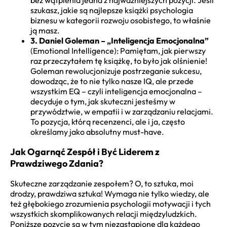
szukasz, jakie są najlepsze książki psychologia
biznesu w kategorii rozwoju osobistego, to właśnie
ją masz.
3. Daniel Goleman – „Inteligencja Emocjonalna”
(Emotional Intelligence): Pamiętam, jak pierwszy
raz przeczytałem tę książkę, to było jak olśnienie!
Goleman rewolucjonizuje postrzeganie sukcesu,
dowodząc, że to nie tylko nasze IQ, ale przede
wszystkim EQ – czyli inteligencja emocjonalna –
decyduje o tym, jak skuteczni jesteśmy w
przywództwie, w empatii i w zarządzaniu relacjami.
To pozycja, którą recenzenci, ale i ja, często
określamy jako absolutny must-have.
Jak Ogarnąć Zespół i Być Liderem z
Prawdziwego Zdania?
Skuteczne zarządzanie zespołem? O, to sztuka, moi
drodzy, prawdziwa sztuka! Wymaga nie tylko wiedzy, ale
też głębokiego zrozumienia psychologii motywacji i tych
wszystkich skomplikowanych relacji międzyludzkich.
Poniższe pozycje są w tym niezastąpione dla każdego