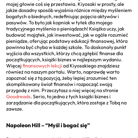
mojej głowie coś się przestawia. Kiyosaki w prosty, ale
jakże dosadny sposób wyjaśnia różnice między myśleniem
bogatych a biednych, redefiniując pojęcia aktywów i
pasywów. To było jak kopniak w tyłek dla mojego
tradycyjnego myślenia o pieniądzach! Książka uczy, jak
budować majątek, jak inwestować, jak w ogóle rozumieć
pieniądze, oferując podstawy edukacji finansowej, która
powinna być chyba w każdej szkole. To doskonały punkt
wyjścia dla wszystkich, którzy chcą zgłębić finanse dla
początkujących, książki biznes w najlepszym wydaniu.
Więcej
finansowych lekcji
od Kiyosakiego znajdziesz
również na naszym portalu. Warto, naprawdę warto
zapoznać się z tą pozycją, żeby lepiej zrozumieć ten
skomplikowany świat finansów i rozpocząć swoją
przygodę z nim. Przeczytasz o niej więcej na stronie
Goodreads
. Serio, to jedna z tych książki biznes i
zarządzanie dla początkujących, która zostaje z Tobą na
zawsze.
Napoleon Hill – “Myśl i bogać się”