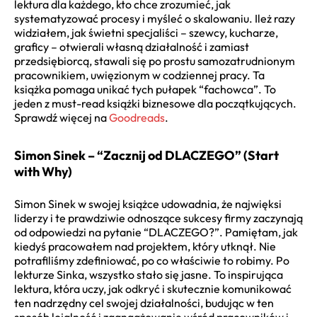
lektura dla każdego, kto chce zrozumieć, jak
systematyzować procesy i myśleć o skalowaniu. Ileż razy
widziałem, jak świetni specjaliści – szewcy, kucharze,
graficy – otwierali własną działalność i zamiast
przedsiębiorcą, stawali się po prostu samozatrudnionym
pracownikiem, uwięzionym w codziennej pracy. Ta
książka pomaga unikać tych pułapek “fachowca”. To
jeden z must-read książki biznesowe dla początkujących.
Sprawdź więcej na
Goodreads
.
Simon Sinek – “Zacznij od DLACZEGO” (Start
with Why)
Simon Sinek w swojej książce udowadnia, że najwięksi
liderzy i te prawdziwie odnoszące sukcesy firmy zaczynają
od odpowiedzi na pytanie “DLACZEGO?”. Pamiętam, jak
kiedyś pracowałem nad projektem, który utknął. Nie
potrafiliśmy zdefiniować, po co właściwie to robimy. Po
lekturze Sinka, wszystko stało się jasne. To inspirująca
lektura, która uczy, jak odkryć i skutecznie komunikować
ten nadrzędny cel swojej działalności, budując w ten
sposób lojalność i zaangażowanie wśród pracowników i