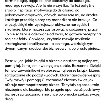
terminologię, dając solidne podstawy do dalszego,
mądrego rozwoju. Ale to nie wszystko. To też potężne
źródło inspiracji i motywacji do działania, do
pokonywania wyzwań, których, uwierzcie mi, na drodze
każdego przedsiębiorcy czy menedżera nie brakuje. Co
więcej, dzięki nim zyskujesz praktyczne narzędzia i
strategie, które możesz zastosować w codziennej pracy.
To nie są teorie oderwane od życia, to gotowe recepty na
realne efekty. Co więcej, czytanie rozwija myślenie
strategiczne i analityczne – a bez tego, w dzisiejszym
dynamicznym środowisku biznesowym, po prostu giniesz.
Poszukując, jakie książki o biznesie na start są najlepsze,
pamiętaj, że to jest inwestycja w siebie. Bezcenne! Dzięki
temu przewodnikowi wybierzesz najlepsze książki biznes i
zarządzanie dla początkujących, które naprawdę wesprą
Twój rozwój i pomogą Ci zrozumieć złożony świat, jaki
oferuje nam współczesny biznes. Te tytuły są absolutnie
niezbędne dla każdego, kto pragnie opanować podstawy
biznesu i zarządzania, i nie chce po omacku szukać swojej
drogi.