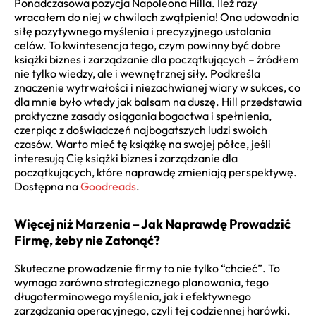
Ponadczasowa pozycja Napoleona Hilla. Ileż razy
wracałem do niej w chwilach zwątpienia! Ona udowadnia
siłę pozytywnego myślenia i precyzyjnego ustalania
celów. To kwintesencja tego, czym powinny być dobre
książki biznes i zarządzanie dla początkujących – źródłem
nie tylko wiedzy, ale i wewnętrznej siły. Podkreśla
znaczenie wytrwałości i niezachwianej wiary w sukces, co
dla mnie było wtedy jak balsam na duszę. Hill przedstawia
praktyczne zasady osiągania bogactwa i spełnienia,
czerpiąc z doświadczeń najbogatszych ludzi swoich
czasów. Warto mieć tę książkę na swojej półce, jeśli
interesują Cię książki biznes i zarządzanie dla
początkujących, które naprawdę zmieniają perspektywę.
Dostępna na
Goodreads
.
Więcej niż Marzenia – Jak Naprawdę Prowadzić
Firmę, żeby nie Zatonąć?
Skuteczne prowadzenie firmy to nie tylko “chcieć”. To
wymaga zarówno strategicznego planowania, tego
długoterminowego myślenia, jak i efektywnego
zarządzania operacyjnego, czyli tej codziennej harówki.