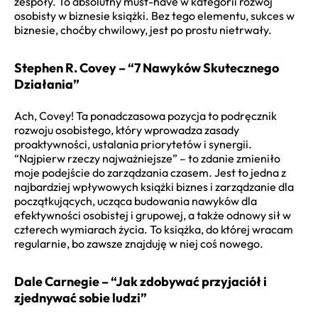
zespoły. To absolutny must-have w kategorii rozwój
osobisty w biznesie książki. Bez tego elementu, sukces w
biznesie, choćby chwilowy, jest po prostu nietrwały.
Stephen R. Covey – “7 Nawyków Skutecznego
Działania”
Ach, Covey! Ta ponadczasowa pozycja to podręcznik
rozwoju osobistego, który wprowadza zasady
proaktywności, ustalania priorytetów i synergii.
“Najpierw rzeczy najważniejsze” – to zdanie zmieniło
moje podejście do zarządzania czasem. Jest to jedna z
najbardziej wpływowych książki biznes i zarządzanie dla
początkujących, ucząca budowania nawyków dla
efektywności osobistej i grupowej, a także odnowy sił w
czterech wymiarach życia. To książka, do której wracam
regularnie, bo zawsze znajduję w niej coś nowego.
Dale Carnegie – “Jak zdobywać przyjaciół i
zjednywać sobie ludzi”