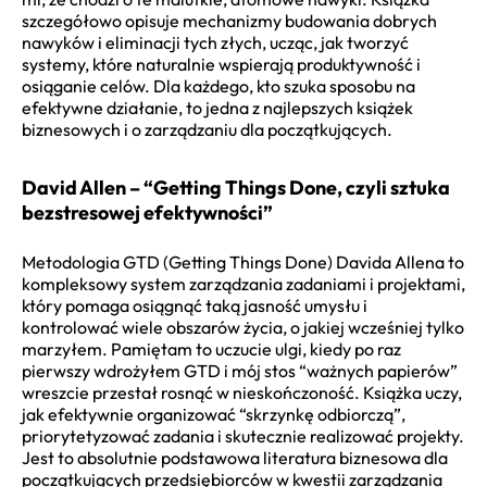
szczegółowo opisuje mechanizmy budowania dobrych
nawyków i eliminacji tych złych, ucząc, jak tworzyć
systemy, które naturalnie wspierają produktywność i
osiąganie celów. Dla każdego, kto szuka sposobu na
efektywne działanie, to jedna z najlepszych książek
biznesowych i o zarządzaniu dla początkujących.
David Allen – “Getting Things Done, czyli sztuka
bezstresowej efektywności”
Metodologia GTD (Getting Things Done) Davida Allena to
kompleksowy system zarządzania zadaniami i projektami,
który pomaga osiągnąć taką jasność umysłu i
kontrolować wiele obszarów życia, o jakiej wcześniej tylko
marzyłem. Pamiętam to uczucie ulgi, kiedy po raz
pierwszy wdrożyłem GTD i mój stos “ważnych papierów”
wreszcie przestał rosnąć w nieskończoność. Książka uczy,
jak efektywnie organizować “skrzynkę odbiorczą”,
priorytetyzować zadania i skutecznie realizować projekty.
Jest to absolutnie podstawowa literatura biznesowa dla
początkujących przedsiębiorców w kwestii zarządzania