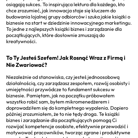
osiągają sukces. To inspirująca lektura dla każdego, kto
chce zrozumieć, jak innowacja staje się kluczem do
budowania lojalnej grupy odbiorców i szuka jakie książki o
biznesie na start w dziedzinie innowacyjnego marketingu.
To jedne z najlepszych książki biznes i zarządzanie dla
początkujących, które dosłownie zmuszają do
kreatywności.
To Ty Jesteś Szefem! Jak Rosnąć Wraz z Firmą i
Nie Zwariować?
Niezależnie od stanowiska, czy jesteś jednoosobową
działalnością, czy zarządzasz zespołem, rozwój osobisty i
umiejętności przywódcze to fundament sukcesu w
biznesie. Pamiętam, jak na początku próbowałem
wszystko robić sam, byłem mikromenedżerem i
doprowadziłem się do kompletnego wypalenia. Dopiero
później zrozumiałem, że to nie tędy droga. Te książki
biznes i zarządzanie dla początkujących pomogą Ci
rozwijać kompetencje osobiste, efektywnie przewodzić i
motywować pracowników, tworząc zgrane i produktywne