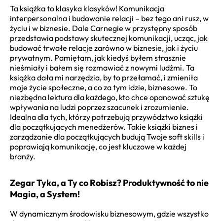
Ta książka to klasyka klasyków! Komunikacja
interpersonalna i budowanie relacji – bez tego ani rusz, w
życiu i w biznesie. Dale Carnegie w przystępny sposób
przedstawia podstawy skutecznej komunikacji, ucząc, jak
budować trwałe relacje zarówno w biznesie, jak i życiu
prywatnym. Pamiętam, jak kiedyś byłem strasznie
nieśmiały i bałem się rozmawiać z nowymi ludźmi. Ta
książka dała mi narzędzia, by to przełamać, i zmieniła
moje życie społeczne, a co za tym idzie, biznesowe. To
niezbędna lektura dla każdego, kto chce opanować sztukę
wpływania na ludzi poprzez szacunek i zrozumienie.
Idealna dla tych, którzy potrzebują przywództwo książki
dla początkujących menedżerów. Takie książki biznes i
zarządzanie dla początkujących budują Twoje soft skills i
poprawiają komunikację, co jest kluczowe w każdej
branży.
Zegar Tyka, a Ty co Robisz? Produktywność to nie
Magia, a System!
W dynamicznym środowisku biznesowym, gdzie wszystko