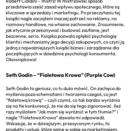
Robert Cialdini – mistrz! W mistrzowski sposób
przedstawia sześć zasad wpływu społecznego, które są
kluczowe w sprzedaży i marketingu. Po przeczytaniu tej
książki nagle zacząłem inaczej patrzeć na reklamy, na
rozmowy handlowe, na własne zachowanie. Zrozumienie,
jak etycznie przekonywać i budować zaufanie, jest
bezcenne, serio. Książka pozwala zgłębić psychologię
klienta i mechanizmy jego decyzji zakupowych, co czyni ją
jedną z najważniejszych książki biznes i zarządzanie dla
początkujących w dziedzinie psychologii konsumenta.
Obowiązkowa!
Seth Godin – “Fioletowa Krowa” (Purple Cow)
Seth Godin to geniusz, co tu dużo mówić. On zachęca do
myślenia poza schematami i tworzenia czegoś, co jest
“fioletową krową” – czyli czymś, co tak bardzo wyróżnia
się na tle konkurencji, że nie da się tego zignorować. Ileż
razy myślałem “Jak mam się wyróżnić w tym tłumie?” i
nagle “Fioletowa Krowa” dawała mi odpowiedź.
Wskazuje, że w dzisiejszym, przesyconym rynku, to
produkty i usługi, które same w sobie są marketingiem,