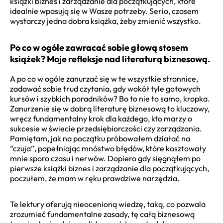
książki biznes i zarządzanie dla początkujących, które
idealnie wpasują się w Wasze potrzeby. Serio, czasem
wystarczy jedna dobra książka, żeby zmienić wszystko.
Po co w ogóle zawracać sobie głową stosem
książek? Moje refleksje nad literaturą biznesową.
A po co w ogóle zanurzać się w te wszystkie stronnice,
zadawać sobie trud czytania, gdy wokół tyle gotowych
kursów i szybkich poradników? Bo to nie to samo, kropka.
Zanurzenie się w dobrą literaturę biznesową to kluczowy,
wręcz fundamentalny krok dla każdego, kto marzy o
sukcesie w świecie przedsiębiorczości czy zarządzania.
Pamiętam, jak na początku próbowałem działać na
“czuja”, popełniając mnóstwo błędów, które kosztowały
mnie sporo czasu i nerwów. Dopiero gdy sięgnąłem po
pierwsze książki biznes i zarządzanie dla początkujących,
poczułem, że mam w ręku prawdziwe narzędzia.
Te lektury oferują nieocenioną wiedzę, taką, co pozwala
zrozumieć fundamentalne zasady, tę całą biznesową