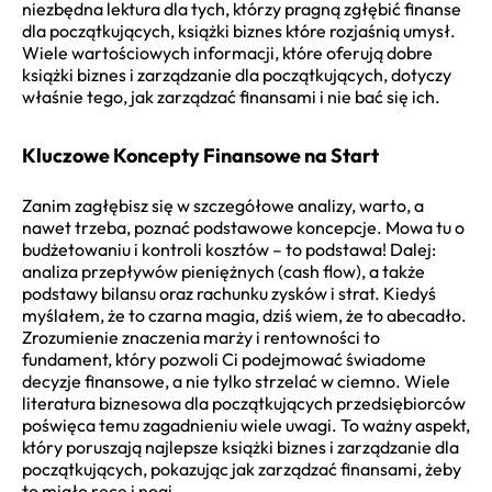
niezbędna lektura dla tych, którzy pragną zgłębić finanse
dla początkujących, książki biznes które rozjaśnią umysł.
Wiele wartościowych informacji, które oferują dobre
książki biznes i zarządzanie dla początkujących, dotyczy
właśnie tego, jak zarządzać finansami i nie bać się ich.
Kluczowe Koncepty Finansowe na Start
Zanim zagłębisz się w szczegółowe analizy, warto, a
nawet trzeba, poznać podstawowe koncepcje. Mowa tu o
budżetowaniu i kontroli kosztów – to podstawa! Dalej:
analiza przepływów pieniężnych (cash flow), a także
podstawy bilansu oraz rachunku zysków i strat. Kiedyś
myślałem, że to czarna magia, dziś wiem, że to abecadło.
Zrozumienie znaczenia marży i rentowności to
fundament, który pozwoli Ci podejmować świadome
decyzje finansowe, a nie tylko strzelać w ciemno. Wiele
literatura biznesowa dla początkujących przedsiębiorców
poświęca temu zagadnieniu wiele uwagi. To ważny aspekt,
który poruszają najlepsze książki biznes i zarządzanie dla
początkujących, pokazując jak zarządzać finansami, żeby
to miało ręce i nogi.