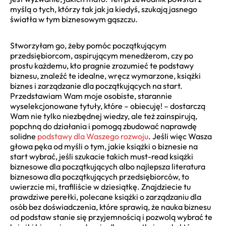
myślą o tych, którzy tak jak ja kiedyś, szukają jasnego
światła w tym biznesowym gąszczu.
Stworzyłam go, żeby pomóc początkującym
przedsiębiorcom, aspirującym menedżerom, czy po
prostu każdemu, kto pragnie zrozumieć te podstawy
biznesu, znaleźć te idealne, wręcz wymarzone, książki
biznes i zarządzanie dla początkujących na start.
Przedstawiam Wam moje osobiste, starannie
wyselekcjonowane tytuły, które – obiecuję! – dostarczą
Wam nie tylko niezbędnej wiedzy, ale też zainspirują,
popchną do działania i pomogą zbudować naprawdę
solidne
podstawy dla Waszego rozwoju
. Jeśli więc Wasza
głowa pęka od myśli o tym, jakie książki o biznesie na
start wybrać, jeśli szukacie takich must-read książki
biznesowe dla początkujących albo najlepsza literatura
biznesowa dla początkujących przedsiębiorców, to
uwierzcie mi, trafiliście w dziesiątkę. Znajdziecie tu
prawdziwe perełki, polecane książki o zarządzaniu dla
osób bez doświadczenia, które sprawią, że nauka biznesu
od podstaw stanie się przyjemnością i pozwolą wybrać te