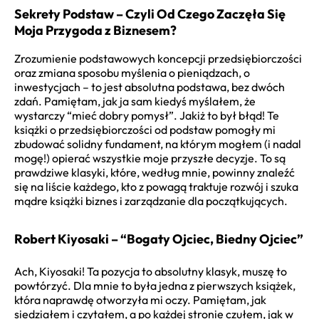
Sekrety Podstaw – Czyli Od Czego Zaczęła Się
Moja Przygoda z Biznesem?
Zrozumienie podstawowych koncepcji przedsiębiorczości
oraz zmiana sposobu myślenia o pieniądzach, o
inwestycjach – to jest absolutna podstawa, bez dwóch
zdań. Pamiętam, jak ja sam kiedyś myślałem, że
wystarczy “mieć dobry pomysł”. Jakiż to był błąd! Te
książki o przedsiębiorczości od podstaw pomogły mi
zbudować solidny fundament, na którym mogłem (i nadal
mogę!) opierać wszystkie moje przyszłe decyzje. To są
prawdziwe klasyki, które, według mnie, powinny znaleźć
się na liście każdego, kto z powagą traktuje rozwój i szuka
mądre książki biznes i zarządzanie dla początkujących.
Robert Kiyosaki – “Bogaty Ojciec, Biedny Ojciec”
Ach, Kiyosaki! Ta pozycja to absolutny klasyk, muszę to
powtórzyć. Dla mnie to była jedna z pierwszych książek,
która naprawdę otworzyła mi oczy. Pamiętam, jak
siedziałem i czytałem, a po każdej stronie czułem, jak w