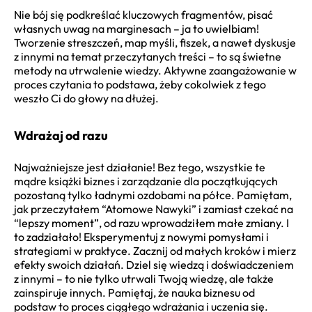
Nie bój się podkreślać kluczowych fragmentów, pisać
własnych uwag na marginesach – ja to uwielbiam!
Tworzenie streszczeń, map myśli, fiszek, a nawet dyskusje
z innymi na temat przeczytanych treści – to są świetne
metody na utrwalenie wiedzy. Aktywne zaangażowanie w
proces czytania to podstawa, żeby cokolwiek z tego
weszło Ci do głowy na dłużej.
Wdrażaj od razu
Najważniejsze jest działanie! Bez tego, wszystkie te
mądre książki biznes i zarządzanie dla początkujących
pozostaną tylko ładnymi ozdobami na półce. Pamiętam,
jak przeczytałem “Atomowe Nawyki” i zamiast czekać na
“lepszy moment”, od razu wprowadziłem małe zmiany. I
to zadziałało! Eksperymentuj z nowymi pomysłami i
strategiami w praktyce. Zacznij od małych kroków i mierz
efekty swoich działań. Dziel się wiedzą i doświadczeniem
z innymi – to nie tylko utrwali Twoją wiedzę, ale także
zainspiruje innych. Pamiętaj, że nauka biznesu od
podstaw to proces ciągłego wdrażania i uczenia się.