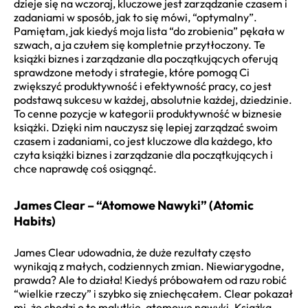
dzieje się na wczoraj, kluczowe jest zarządzanie czasem i
zadaniami w sposób, jak to się mówi, “optymalny”.
Pamiętam, jak kiedyś moja lista “do zrobienia” pękała w
szwach, a ja czułem się kompletnie przytłoczony. Te
książki biznes i zarządzanie dla początkujących oferują
sprawdzone metody i strategie, które pomogą Ci
zwiększyć produktywność i efektywność pracy, co jest
podstawą sukcesu w każdej, absolutnie każdej, dziedzinie.
To cenne pozycje w kategorii produktywność w biznesie
książki. Dzięki nim nauczysz się lepiej zarządzać swoim
czasem i zadaniami, co jest kluczowe dla każdego, kto
czyta książki biznes i zarządzanie dla początkujących i
chce naprawdę coś osiągnąć.
James Clear – “Atomowe Nawyki” (Atomic
Habits)
James Clear udowadnia, że duże rezultaty często
wynikają z małych, codziennych zmian. Niewiarygodne,
prawda? Ale to działa! Kiedyś próbowałem od razu robić
“wielkie rzeczy” i szybko się zniechęcałem. Clear pokazał
mi, że chodzi o te malutkie, atomowe nawyki. Książka