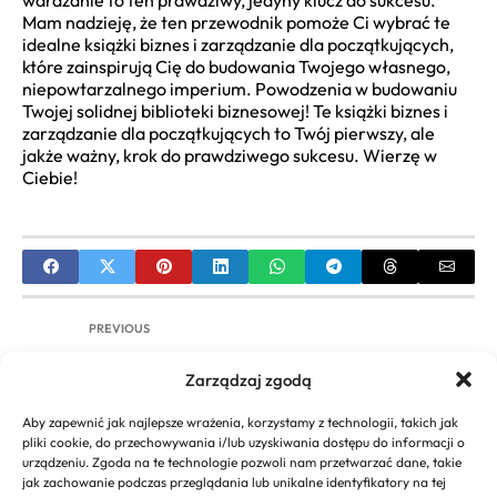
wdrażanie to ten prawdziwy, jedyny klucz do sukcesu.
Mam nadzieję, że ten przewodnik pomoże Ci wybrać te
idealne książki biznes i zarządzanie dla początkujących,
które zainspirują Cię do budowania Twojego własnego,
niepowtarzalnego imperium. Powodzenia w budowaniu
Twojej solidnej biblioteki biznesowej! Te książki biznes i
zarządzanie dla początkujących to Twój pierwszy, ale
jakże ważny, krok do prawdziwego sukcesu. Wierzę w
Ciebie!
PREVIOUS
Profesjonalne Studio Dekoracji Wnętrz: Wybór,
Zarządzaj zgodą
Koszty i Współpraca
Aby zapewnić jak najlepsze wrażenia, korzystamy z technologii, takich jak
NEXT
pliki cookie, do przechowywania i/lub uzyskiwania dostępu do informacji o
urządzeniu. Zgoda na te technologie pozwoli nam przetwarzać dane, takie
Ile zarabia prawnik biznesowy w Polsce?
jak zachowanie podczas przeglądania lub unikalne identyfikatory na tej
Kompleksowy przewodnik po zarobkach i ścieżce