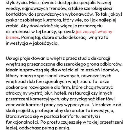
stylu życia. Masz również dostęp do specjalistycznej
wiedzy, najnowszych trendów, a także szerokiej sieci
kontaktów do sprawdzonych wykonawców. To tak, jakbyś
zyskał osobistego kuratora, który wie, co i jak najlepiej
zrobić. Aby dowiedzieć się więcej o rozpoczęciu
działalności w tej branży, sprawdź
jak zacząć własny
biznes
. Pamiętaj, dobre studio dekoracji wnętrz to
inwestycja w jakość życia.
Usługi projektowania wnętrz przez studio dekoracji
wnętrz są przeznaczone dla szerokiego grona odbiorców.
Idealnie sprawdzą się dla właścicieli mieszkań i domów,
którzy marzą o spersonalizowanych, nowoczesnych
wnętrzach lub funkcjonalnych wnętrzach. To także
doskonałe rozwiązanie dla firm, które chcą stworzyć
atrakcyjny wystrój biur, hoteli, restauracji czy innych
przestrzeni komercyjnych, aby przyciągnąć klientów i
zapewnić komfort pracy czy wypoczynku. Niezależnie od
skali projektu, profesjonalny dekorator to inwestycja,
która zwraca się w postaci komfortu, estetyki i
funkcjonalności. Po prostu czujesz się w takiej przestrzeni
lepiej, oddychasz pełną piersią.