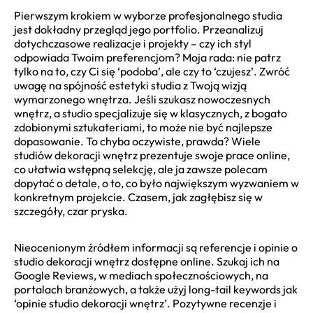
Pierwszym krokiem w wyborze profesjonalnego studia
jest dokładny przegląd jego portfolio. Przeanalizuj
dotychczasowe realizacje i projekty – czy ich styl
odpowiada Twoim preferencjom? Moja rada: nie patrz
tylko na to, czy Ci się ‘podoba’, ale czy to ‘czujesz’. Zwróć
uwagę na spójność estetyki studia z Twoją wizją
wymarzonego wnętrza. Jeśli szukasz nowoczesnych
wnętrz, a studio specjalizuje się w klasycznych, z bogato
zdobionymi sztukateriami, to może nie być najlepsze
dopasowanie. To chyba oczywiste, prawda? Wiele
studiów dekoracji wnętrz prezentuje swoje prace online,
co ułatwia wstępną selekcję, ale ja zawsze polecam
dopytać o detale, o to, co było największym wyzwaniem w
konkretnym projekcie. Czasem, jak zagłębisz się w
szczegóły, czar pryska.
Nieocenionym źródłem informacji są referencje i opinie o
studio dekoracji wnętrz dostępne online. Szukaj ich na
Google Reviews, w mediach społecznościowych, na
portalach branżowych, a także użyj long-tail keywords jak
‘opinie studio dekoracji wnętrz’. Pozytywne recenzje i