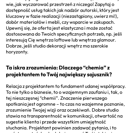
wie, jak wyczarować przestrzeń z niczego! Zapytaj o
dostępność usług takich jak nadzór autorski, który jest
kluczowy w fazie realizacji (niezastąpiony, uwierz mi!),
dobór materiałów i mebli, czy wsparcie w zakupach.
Upewnij się, że oferta jest elastyczna i może zostać
dostosowana do Twoich specyficznych potrzeb, np. jeśli
interesują Cię wnętrza loftowe lub wnętrza glamour.
Dobrze, jeśli studio dekoracji wnętrz ma szerokie
horyzonty.
Ta iskra zrozumienia: Dlaczego “chemia” z
projektantem to Twój największy sojusznik?
Relacja z projektantem to fundament udanej współpracy.
To nie tylko o biznesie, to o wzajemnym zaufaniu i, tak, o
tej nieszczęsnej “chemii”. Znaczenie pierwszego
spotkania jest ogromne – to czas na wzajemne poznanie,
zrozumienie Twojej wizji oraz oczekiwań. Dobre studio
stawia na transparentność w komunikacji, otwartość na
sugestie klienta i przede wszystkim umiejętność
słuchania. Projektant powinien zadawać pytania, i to