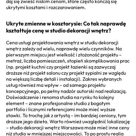
daj się zwieść niskim cenom, które często kończą się
ukrytymi kosztami i rozczarowaniem.
Ukryte zmienne w kosztorysie: Co tak naprawdę
kształtuje cenę w studio dekoracji wnętrz?
Cena usługi projektowania wnętrz w studiu dekoracji
wnętrz zależy od wielu, naprawdę wielu czynników. Na
pierwszym miejscu jest wielkość i złożoność projektu –
metraż, liczba pomieszczeń, stopień skomplikowania prac
(np. projekt kuchni czy projekt łazienki są zazwyczaj
droższe niż projekt salonu czy projekt sypialni ze względu
na większą liczbę detali i instalacji). Zakres wybranych
usług również ma wpływ – od samego projektu
koncepcyjnego, po pełny nadzór autorski nad realizacją.
Doświadczenie i renoma studia na rynku to kolejny
element – znane profesjonalne studio z bogatym
portfolio i licznymi referencjami może mieć wyższe
stawki. To trochę jak z artystą – im bardziej ceniony, tym
droższe jego dzieła. Warto również uwzględnić lokalizację
– studio dekoracji wnętrz Warszawa może mieć inne ceny
niż studio w mniejszej miejscowości. To po prostu realia