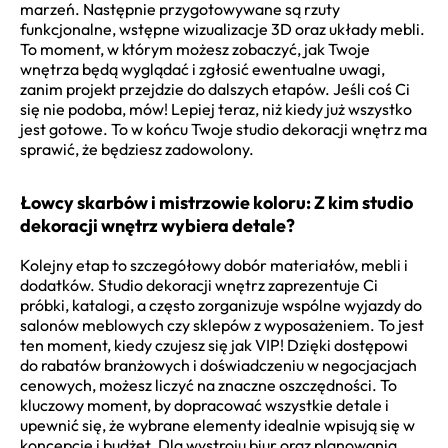
marzeń. Następnie przygotowywane są rzuty
funkcjonalne, wstępne wizualizacje 3D oraz układy mebli.
To moment, w którym możesz zobaczyć, jak Twoje
wnętrza będą wyglądać i zgłosić ewentualne uwagi,
zanim projekt przejdzie do dalszych etapów. Jeśli coś Ci
się nie podoba, mów! Lepiej teraz, niż kiedy już wszystko
jest gotowe. To w końcu Twoje studio dekoracji wnętrz ma
sprawić, że będziesz zadowolony.
Łowcy skarbów i mistrzowie koloru: Z kim studio
dekoracji wnętrz wybiera detale?
Kolejny etap to szczegółowy dobór materiałów, mebli i
dodatków. Studio dekoracji wnętrz zaprezentuje Ci
próbki, katalogi, a często zorganizuje wspólne wyjazdy do
salonów meblowych czy sklepów z wyposażeniem. To jest
ten moment, kiedy czujesz się jak VIP! Dzięki dostępowi
do rabatów branżowych i doświadczeniu w negocjacjach
cenowych, możesz liczyć na znaczne oszczędności. To
kluczowy moment, by dopracować wszystkie detale i
upewnić się, że wybrane elementy idealnie wpisują się w
koncepcję i budżet. Dla wystroju biur oraz planowania