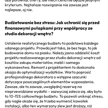
kryterium. Najtańsze rozwiązanie nie zawsze jest
najlepsze, oj nie.
Budżetowanie bez stresu: Jak uchronić się przed
finansowymi pułapkami przy współpracy ze
studio dekoracji wnętrz?
Ustalenie realistycznego budżetu to podstawa każdego
udanego projektu. Prawda jest taka, że bez tego, to jak
budowanie domu na piasku. Należy jasno oddzielić koszt
projektu realizowanego przez studio dekoracji wnętrz od
kosztów zakupu materiałów, mebli i samego
wykonawstwa. Remont z projektantem to doskonała
okazja do optymalizacji wydatków. Warto poprosić
profesjonalnego dekoratora o wstępne szacunki
dotyczące poszczególnych elementów wyposażenia.
Zawsze, ale to zawsze, uwzględnij rezerwę na
nieprzewidziane wydatki – zazwyczaj zaleca się, aby było
to 10-15% całkowitego budżetu. To pozwoli uniknąć stresu,
gdy nagle okaże się, że trzeba wymienić kawałek
instalacji, albo ten wymarzony zlew jest droższy, niż