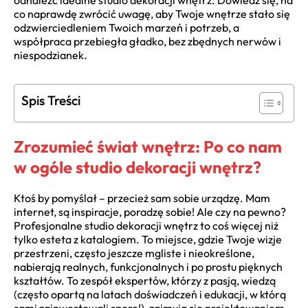
odnaleźć idealne studio dekoracji wnętrz. Dowiedz się, na
co naprawdę zwrócić uwagę, aby Twoje wnętrze stało się
odzwierciedleniem Twoich marzeń i potrzeb, a
współpraca przebiegła gładko, bez zbędnych nerwów i
niespodzianek.
Spis Treści
Zrozumieć świat wnętrz: Po co nam
w ogóle studio dekoracji wnętrz?
Ktoś by pomyślał – przecież sam sobie urządzę. Mam
internet, są inspiracje, poradzę sobie! Ale czy na pewno?
Profesjonalne studio dekoracji wnętrz to coś więcej niż
tylko esteta z katalogiem. To miejsce, gdzie Twoje wizje
przestrzeni, często jeszcze mgliste i nieokreślone,
nabierają realnych, funkcjonalnych i po prostu pięknych
kształtów. To zespół ekspertów, którzy z pasją, wiedzą
(często opartą na latach doświadczeń i edukacji, w którą
sami zainwestowali sporo!), zajmują się projektowaniem