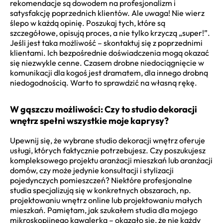
rekomendacje są dowodem na profesjonalizm i
satysfakcję poprzednich klientów. Ale uwaga! Nie wierz
ślepo w każdą opinię. Poszukaj tych, które są
szczegółowe, opisują proces, a nie tylko krzyczą „super!”.
Jeśli jest taka możliwość – skontaktuj się z poprzednimi
klientami. Ich bezpośrednie doświadczenia mogą okazać
się niezwykle cenne. Czasem drobne niedociągnięcie w
komunikacji dla kogoś jest dramatem, dla innego drobną
niedogodnością. Warto to sprawdzić na własną rękę.
W gąszczu możliwości: Czy to studio dekoracji
wnętrz spełni wszystkie moje kaprysy?
Upewnij się, że wybrane studio dekoracji wnętrz oferuje
usługi, których faktycznie potrzebujesz. Czy poszukujesz
kompleksowego projektu aranżacji mieszkań lub aranżacji
domów, czy może jedynie konsultacji i stylizacji
pojedynczych pomieszczeń? Niektóre profesjonalne
studia specjalizują się w konkretnych obszarach, np.
projektowaniu wnętrz online lub projektowaniu małych
mieszkań. Pamiętam, jak szukałem studia dla mojego
mikroskopijnego kawalerka – okazało się, że nie każdy