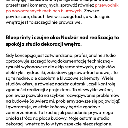
przestrzeni komercyjnych, sprawdź również
przewodnik
po nowoczesnych meblach biurowych
. Zawsze
powtarzam, diabeł tkwi w szczegółach, a w designie
wnętrz jest to szczególnie prawdziwe.
Blueprinty i czujne oko: Nadzór nad realizacją to
spokój z studio dekoracji wnętrz.
Gdy koncepcja jest zatwierdzona, profesjonalne studio
opracowuje szczegółową dokumentację techniczną –
rysunki wykonawcze dla ekip remontowych, projektów
elektryki, hydrauliki, zabudowy gipsowo-kartonowej. To
są te nudne, ale absolutnie kluczowe schematy! Wiele
studiów oferuje również nadzór autorski, czyli kontrolę
zgodności realizacji z projektem. To niezwykle ważne,
ponieważ pozwala na szybkie rozwiązywanie problemów
na budowie (a uwierz mi, problemy zawsze się pojawiają!)
i gwarantuje, że efekt końcowy będzie zgodny z
zamierzeniami. To trochę jak posiadanie prywatnego
anioła stróża na placu budowy. Moje ostatnie studio
dekoracji wnętrz było w tym aspekcie niezastąpione.