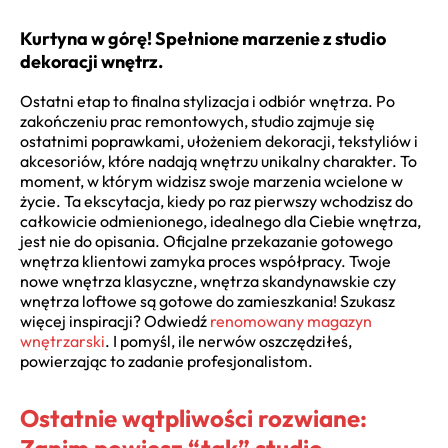
Kurtyna w górę! Spełnione marzenie z studio
dekoracji wnętrz.
Ostatni etap to finalna stylizacja i odbiór wnętrza. Po
zakończeniu prac remontowych, studio zajmuje się
ostatnimi poprawkami, ułożeniem dekoracji, tekstyliów i
akcesoriów, które nadają wnętrzu unikalny charakter. To
moment, w którym widzisz swoje marzenia wcielone w
życie. Ta ekscytacja, kiedy po raz pierwszy wchodzisz do
całkowicie odmienionego, idealnego dla Ciebie wnętrza,
jest nie do opisania. Oficjalne przekazanie gotowego
wnętrza klientowi zamyka proces współpracy. Twoje
nowe wnętrza klasyczne, wnętrza skandynawskie czy
wnętrza loftowe są gotowe do zamieszkania! Szukasz
więcej inspiracji? Odwiedź
renomowany magazyn
wnętrzarski
. I pomyśl, ile nerwów oszczędziłeś,
powierzając to zadanie profesjonalistom.
Ostatnie wątpliwości rozwiane:
Zanim powiesz “tak” studio