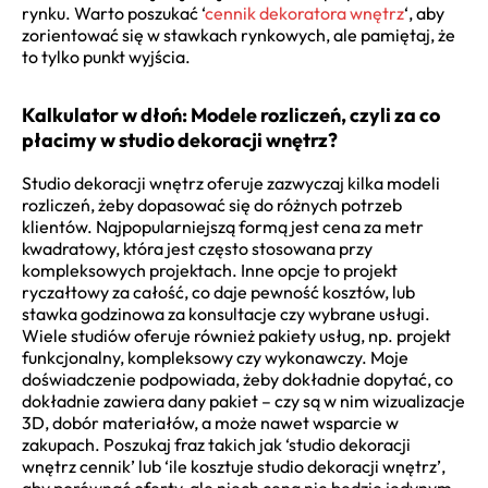
rynku. Warto poszukać ‘
cennik dekoratora wnętrz
‘, aby
zorientować się w stawkach rynkowych, ale pamiętaj, że
to tylko punkt wyjścia.
Kalkulator w dłoń: Modele rozliczeń, czyli za co
płacimy w studio dekoracji wnętrz?
Studio dekoracji wnętrz oferuje zazwyczaj kilka modeli
rozliczeń, żeby dopasować się do różnych potrzeb
klientów. Najpopularniejszą formą jest cena za metr
kwadratowy, która jest często stosowana przy
kompleksowych projektach. Inne opcje to projekt
ryczałtowy za całość, co daje pewność kosztów, lub
stawka godzinowa za konsultacje czy wybrane usługi.
Wiele studiów oferuje również pakiety usług, np. projekt
funkcjonalny, kompleksowy czy wykonawczy. Moje
doświadczenie podpowiada, żeby dokładnie dopytać, co
dokładnie zawiera dany pakiet – czy są w nim wizualizacje
3D, dobór materiałów, a może nawet wsparcie w
zakupach. Poszukaj fraz takich jak ‘studio dekoracji
wnętrz cennik’ lub ‘ile kosztuje studio dekoracji wnętrz’,
aby porównać oferty, ale niech cena nie będzie jedynym