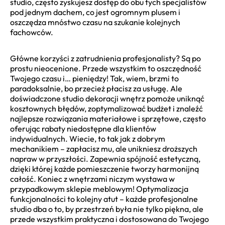
studio, często zyskujesz dostęp do obu tych specjalistów
pod jednym dachem, co jest ogromnym plusem i
oszczędza mnóstwo czasu na szukanie kolejnych
fachowców.
Główne korzyści z zatrudnienia profesjonalisty? Są po
prostu nieocenione. Przede wszystkim to oszczędność
Twojego czasu i… pieniędzy! Tak, wiem, brzmi to
paradoksalnie, bo przecież płacisz za usługę. Ale
doświadczone studio dekoracji wnętrz pomoże uniknąć
kosztownych błędów, zoptymalizować budżet i znaleźć
najlepsze rozwiązania materiałowe i sprzętowe, często
oferując rabaty niedostępne dla klientów
indywidualnych. Wiecie, to tak jak z dobrym
mechanikiem – zapłacisz mu, ale unikniesz droższych
napraw w przyszłości. Zapewnia spójność estetyczną,
dzięki której każde pomieszczenie tworzy harmonijną
całość. Koniec z wnętrzami niczym wystawa w
przypadkowym sklepie meblowym! Optymalizacja
funkcjonalności to kolejny atut – każde profesjonalne
studio dba o to, by przestrzeń była nie tylko piękna, ale
przede wszystkim praktyczna i dostosowana do Twojego