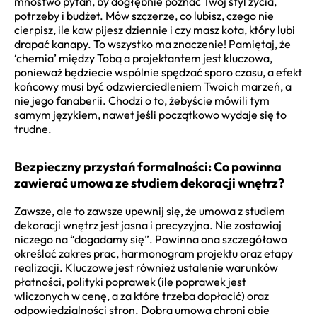
mnóstwo pytań, by dogłębnie poznać Twój styl życia,
potrzeby i budżet. Mów szczerze, co lubisz, czego nie
cierpisz, ile kaw pijesz dziennie i czy masz kota, który lubi
drapać kanapy. To wszystko ma znaczenie! Pamiętaj, że
‘chemia’ między Tobą a projektantem jest kluczowa,
ponieważ będziecie wspólnie spędzać sporo czasu, a efekt
końcowy musi być odzwierciedleniem Twoich marzeń, a
nie jego fanaberii. Chodzi o to, żebyście mówili tym
samym językiem, nawet jeśli początkowo wydaje się to
trudne.
Bezpieczny przystań formalności: Co powinna
zawierać umowa ze studiem dekoracji wnętrz?
Zawsze, ale to zawsze upewnij się, że umowa z studiem
dekoracji wnętrz jest jasna i precyzyjna. Nie zostawiaj
niczego na “dogadamy się”. Powinna ona szczegółowo
określać zakres prac, harmonogram projektu oraz etapy
realizacji. Kluczowe jest również ustalenie warunków
płatności, polityki poprawek (ile poprawek jest
wliczonych w cenę, a za które trzeba dopłacić) oraz
odpowiedzialności stron. Dobra umowa chroni obie