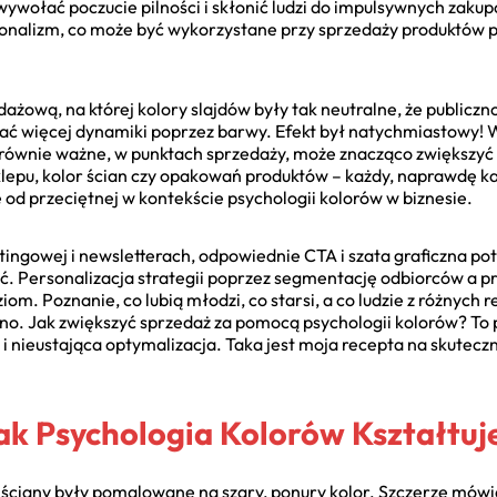
ywołać poczucie pilności i skłonić ludzi do impulsywnych zakup
fesjonalizm, co może być wykorzystane przy sprzedaży produktó
żową, na której kolory slajdów były tak neutralne, że publiczn
ć więcej dynamiki poprzez barwy. Efekt był natychmiastowy! 
 równie ważne, w punktach sprzedaży, może znacząco zwiększyć
lepu, kolor ścian czy opakowań produktów – każdy, naprawdę ka
 od przeciętnej w kontekście psychologii kolorów w biznesie.
ngowej i newsletterach, odpowiednie CTA i szata graficzna pot
ęć. Personalizacja strategii poprzez segmentację odbiorców a pr
om. Poznanie, co lubią młodzi, co starsi, a co ludzie z różnych
dno. Jak zwiększyć sprzedaż za pomocą psychologii kolorów? To 
i nieustająca optymalizacja. Taka jest moja recepta na skutecz
ak Psychologia Kolorów Kształtuj
ściany były pomalowane na szary, ponury kolor. Szczerze mówiąc