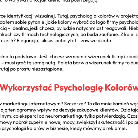
ce identyfikacji wizualnej. Tutaj, psychologia kolorów w proje
dałem sobie pytanie, jakie kolory wybrać do logo firmy psycho
ścią – idealna, jeśli chcesz, by ludzie natychmiast reagowali. Nie
ankach czy firmach technologicznych, bo budzi zaufanie. Z kolei 
czerń? Elegancja, luksus, autorytet – zawsze działa.
lna to podstawa. Jeśli chcesz wzmocnić wizerunek firmy i zbud
– musi grać tą samą nutą. Paleta barw a wizerunek firmy to due
tutaj po prostu niezastąpione.
 Wykorzystać Psychologię Koloró
w marketingu internetowym? Szczerze? To dla mnie kamień węgi
 mają ten ogromny wpływ na decyzje zakupowe klientów. Działaj
alnym, co eksperci od neuromarketingu tylko potwierdzają. Cza
owy nabrał zupełnie nowej mocy, zwiększył skuteczność i po pr
a psychologii kolorów w biznesie, kiedy mówimy o reklamie.