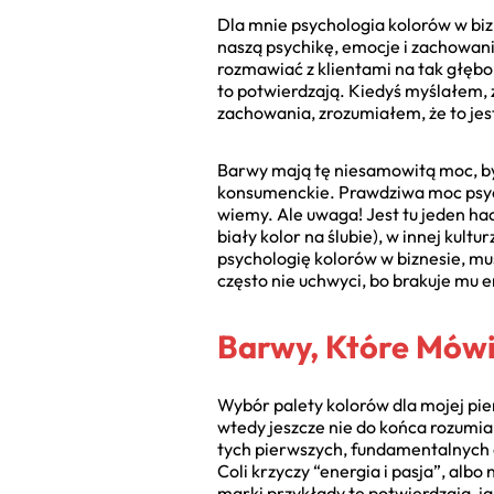
Dla mnie psychologia kolorów w bizn
naszą psychikę, emocje i zachowan
rozmawiać z klientami na tak głęb
to potwierdzają. Kiedyś myślałem, ż
zachowania, zrozumiałem, że to jes
Barwy mają tę niesamowitą moc, by 
konsumenckie. Prawdziwa moc psycho
wiemy. Ale uwaga! Jest tu jeden hac
biały kolor na ślubie), w innej ku
psychologię kolorów w biznesie, mu
często nie uchwyci, bo brakuje mu e
Barwy, Które Mówi
Wybór palety kolorów dla mojej pi
wtedy jeszcze nie do końca rozumia
tych pierwszych, fundamentalnych de
Coli krzyczy “energia i pasja”, albo
marki przykłady te potwierdzają, ja