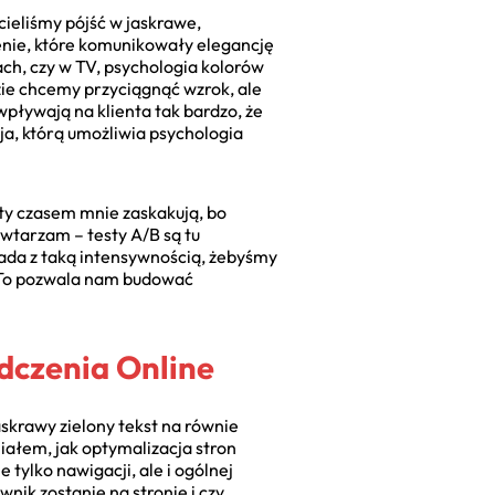
eliśmy pójść w jaskrawe,
enie, które komunikowały elegancję
ach, czy w TV, psychologia kolorów
ie chcemy przyciągnąć wzrok, ale
pływają na klienta tak bardzo, że
cja, którą umożliwia psychologia
ty czasem mnie zaskakują, bo
owtarzam – testy A/B są tu
bada z taką intensywnością, żebyśmy
e. To pozwala nam budować
dczenia Online
skrawy zielony tekst na równie
ałem, jak optymalizacja stron
tylko nawigacji, ale i ogólnej
nik zostanie na stronie i czy