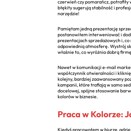
czerwień czy pomarańcz, potrafiły w
błękity sugerują stabilność i pro
narzędzie!
Pamiętam jedną prezentację sprzeda
postanowiłem interweniować i doda
prezentacjach sprzedażowych i, co
odpowiednią atmosferę. Wystrój sk
właśnie to, co wyróżnia dobrą firmę
Nawet w komunikacji e-mail marketi
współczynnik otwieralności i klikni
kolejny, bardziej zaawansowany pozi
kampanii, które trafiają w samo se
docelowej, spójne stosowanie barw 
kolorów w biznesie.
Praca w Kolorze: J
Kiedyś pracowałem w biurze, gdzie 