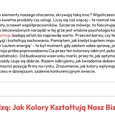
te elementy naszego otoczenia, skrywają taką moc? Współczesn
 o świetne produkty czy usługi. Liczy się coś więcej – te niemal 
ukty, a nawet współpracowników. Szczerze mówiąc, to fascynują
 lekceważonych narzędzi w tej grze jest właśnie psychologia ko
ketingu
badają od lat, bo naprawdę warto. Przecież barwy, czy t
zji i kształtują zachowania. Pamiętam, jak kiedyś kupiłem imp
 ‘czułem energię’ – to był moment, gdy zdałem sobie sprawę, ja
 moja próba poprowadzenia Cię przez ten kolorowy labirynt, pok
łalności. Od budowania wizerunku marki, przez to, jak optyma
każdy czuje się dobrze. Razem odkryjemy, jak świadomie dobier
mocnić pozycję firmy na rynku. Zrozumienie, jak kolory wpływaj
kcesu w dzisiejszym, szalenie konkurencyjnym świecie.
zą: Jak Kolory Kształtują Nasz Bi