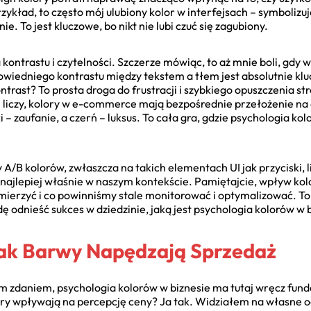
rzykład, to często mój ulubiony kolor w interfejsach – symbolizu
. To jest kluczowe, bo nikt nie lubi czuć się zagubiony.
a kontrastu i czytelności. Szczerze mówiąc, to aż mnie boli, gdy w
wiedniego kontrastu między tekstem a tłem jest absolutnie klu
ntrast? To prosta droga do frustracji i szybkiego opuszczenia s
 liczy, kolory w e-commerce mają bezpośrednie przełożenie n
i – zaufanie, a czerń – luksus. To cała gra, gdzie psychologia k
/B kolorów, zwłaszcza na takich elementach UI jak przyciski, lin
 najlepiej właśnie w naszym kontekście. Pamiętajcie, wpływ ko
zmierzyć i co powinniśmy stale monitorować i optymalizować. To 
ę odnieść sukces w dziedzinie, jaką jest psychologia kolorów w 
 Jak Barwy Napędzają Sprzedaż
im zdaniem, psychologia kolorów w biznesie ma tutaj wręcz fun
lory wpływają na percepcję ceny? Ja tak. Widziałem na własne ocz