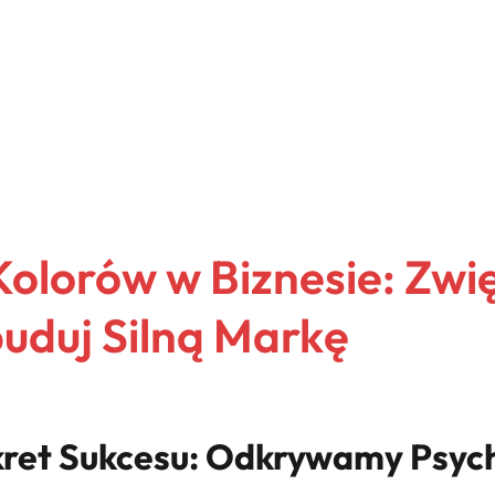
Kolorów w Biznesie: Zwi
buduj Silną Markę
ret Sukcesu: Odkrywamy Psych