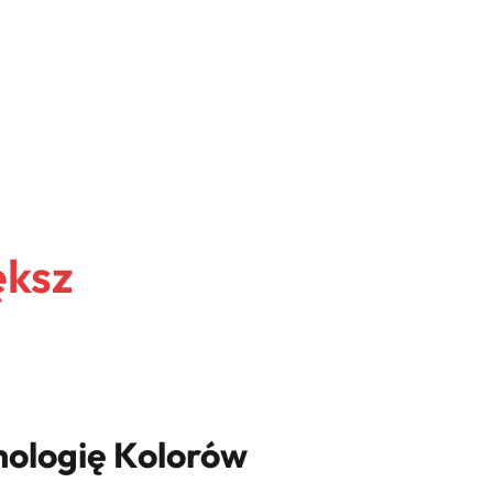
ększ
ologię Kolorów