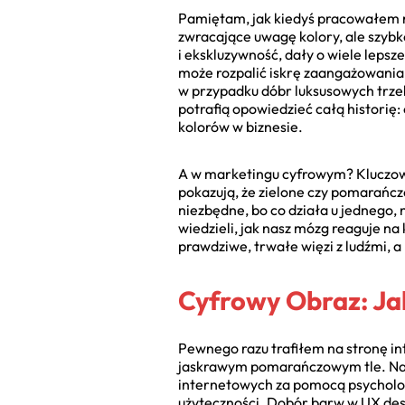
Pamiętam, jak kiedyś pracowałem n
zwracające uwagę kolory, ale szybk
i ekskluzywność, dały o wiele lepsz
może rozpalić iskrę zaangażowania
w przypadku dóbr luksusowych trzeb
potrafią opowiedzieć całą historię: 
kolorów w biznesie.
A w marketingu cyfrowym? Kluczowe 
pokazują, że zielone czy pomarańcz
niezbędne, bo co działa u jednego,
wiedzieli, jak nasz mózg reaguje na
prawdziwe, trwałe więzi z ludźmi, a
Cyfrowy Obraz: Ja
Pewnego razu trafiłem na stronę in
jaskrawym pomarańczowym tle. Nawi
internetowych za pomocą psychologii
użyteczności. Dobór barw w UX desi