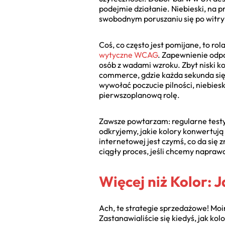
podejmie działanie. Niebieski, na p
swobodnym poruszaniu się po witrynie
Coś, co często jest pomijane, to rol
wytyczne WCAG
. Zapewnienie odpo
osób z wadami wzroku. Zbyt niski ko
commerce, gdzie każda sekunda się
wywołać poczucie pilności, niebiesk
pierwszoplanową rolę.
Zawsze powtarzam: regularne testy A
odkryjemy, jakie kolory konwertują
internetowej jest czymś, co da się 
ciągły proces, jeśli chcemy naprawd
Więcej niż Kolor:
Ach, te strategie sprzedażowe! Mo
Zastanawialiście się kiedyś, jak ko