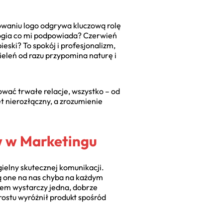
ktowaniu logo odgrywa kluczową rolę
logia co mi podpowiada? Czerwień
bieski? To spokój i profesjonalizm,
zieleń od razu przypomina naturę i
ować trwałe relacje, wszystko – od
t nierozłączny, a zrozumienie
w w Marketingu
elny skutecznej komunikacji.
ą one na nas chyba na każdym
sem wystarczy jedna, dobrze
ostu wyróżnił produkt spośród