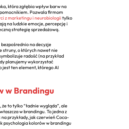
auka, która zgłębia wpływ barw na
ym pomocnikiem. Pozwala firmom
ci z marketingu i neurobiologii
tylko
ają na ludzkie emocje, percepcję i
teczną strategię sprzedażową.
ę bezpośrednio na decyzje
 struny, o których nawet nie
 symbolizuje radość (na przykład
 gdy planujemy wykorzystać
 jest ten element, którego AI
ów w Brandingu
e to tylko “ładnie wygląda”, ale
zwłaszcza w brandingu. To jedna z
c na przykłady, jak czerwień Coca-
 jak psychologia kolorów w brandingu