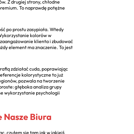
ów. Z drugiej strony, chłodne
w premium. To naprawdę potężne
ość po prostu zasypiała. Wtedy
Wykorzystanie kolorów w
 zaangażowanie klienta i zbudować
żdy element ma znaczenie. To jest
rafią zdziałać cuda, poprawiając
eferencje kolorystyczne to już
 regionów, pozwala na tworzenie
proste: głęboka analiza grupy
ne wykorzystanie psychologii
e Nasze Biura
, czułem się tam jak w jakiejś