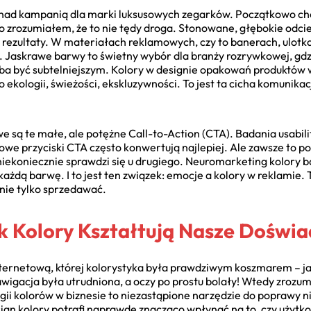
ad kampanią dla marki luksusowych zegarków. Początkowo chci
o zrozumiałem, że to nie tędy droga. Stonowane, głębokie odci
e rezultaty. W materiałach reklamowych, czy to banerach, ulotk
. Jaskrawe barwy to świetny wybór dla branży rozrywkowej, gdz
a być subtelniejszym. Kolory w designie opakowań produktów w
o ekologii, świeżości, ekskluzywności. To jest ta cicha komunika
są te małe, ale potężne Call-to-Action (CTA). Badania usabili
owe przyciski CTA często konwertują najlepiej. Ale zawsze to p
 niekoniecznie sprawdzi się u drugiego. Neuromarketing kolory 
 każdą barwę. I to jest ten związek: emocje a kolory w reklami
 nie tylko sprzedawać.
k Kolory Kształtują Nasze Doświa
ternetową, której kolorystyka była prawdziwym koszmarem – ja
gacja była utrudniona, a oczy po prostu bolały! Wtedy zrozumi
 kolorów w biznesie to niezastąpione narzędzie do poprawy nie 
gn kolory potrafi naprawdę znacząco wpłynąć na to, czy użytkow