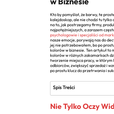
w Biznesie
Kto by pomyślał, że barwy, te pros
kalejdoskop, ale nie chodzi tu tylko
na to, jak postrzegamy firmy, prod
najpotężniejszych, a zarazem często
psychologowie i specjaliści od mar
nasze emocje, porywają nas do decy
jej nie potrzebowałem, bo po prostu
kolorów w biznesie. Ten artykuł to
kolorów w różnych zakamarkach dzia
tworzenie miejsca pracy, w którym 
odbiorców, zwiększyć sprzedaż i wz
po prostu klucz do przetrwania i su
Spis Treści
Nie Tylko Oczy Wid