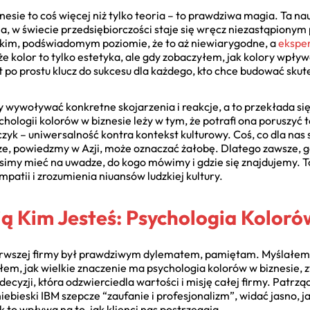
esie to coś więcej niż tylko teoria – to prawdziwa magia. Ta n
ia, w świecie przedsiębiorczości staje się wręcz niezastąpion
okim, podświadomym poziomie, że to aż niewiarygodne, a
eksper
e kolor to tylko estetyka, ale gdy zobaczyłem, jak kolory wpływ
t po prostu klucz do sukcesu dla każdego, kto chce budować sku
wywoływać konkretne skojarzenia i reakcje, a to przekłada si
logii kolorów w biznesie leży w tym, że potrafi ona poruszyć te
zyk – uniwersalność kontra kontekst kulturowy. Coś, co dla nas
lturze, powiedzmy w Azji, może oznaczać żałobę. Dlatego zawsze,
simy mieć na uwadze, do kogo mówimy i gdzie się znajdujemy. To
mpatii i zrozumienia niuansów ludzkiej kultury.
ą Kim Jesteś: Psychologia Kolor
erwszej firmy był prawdziwym dylematem, pamiętam. Myślałem, ż
łem, jak wielkie znaczenie ma psychologia kolorów w biznesie, 
cyzji, która odzwierciedla wartości i misję całej firmy. Patrzą
 niebieski IBM szepcze “zaufanie i profesjonalizm”, widać jasno,
k to wpływa na to, jak klienci nas postrzegają.