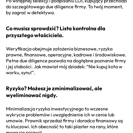
Po wstępnej selekcji i podpisaniu LOI, kupujący przechodzi
do szczegółowego due diligence firmy. To twój moment,
by zagrać w detektywa.
Co musisz sprawdzić? Lista kontrolna dla
przyszłego właściciela.
Weryfikacja obejmuje założenia biznesowe, ryzyka
prawne, finansowe, operacyjne, kadrowe i środowiskowe.
Pełne due diligence pozwala na dogłębne poznanie firmy
i jej słabości. Jak mawiał mój dziadek: “Nie kupuj kota w
worku, synu!”.
Ryzyko? Możesz je zminimalizować, ale
wyeliminować nigdy.
Minimalizacja ryzyka inwestycyjnego to wczesne
wykrycie problemów i uwzględnienie ich w cenie lub
umowie. Prawnik sprzedaż firmy i doradca finansowy są
tu kluczowi. Ich obecność to taki plaster na rany, które
mogą się pojawić.