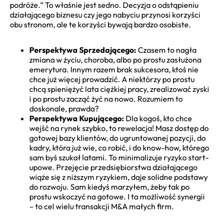
podróże.” To właśnie jest sedno. Decyzja o odstąpieniu
działającego biznesu czy jego nabyciu przynosi korzyści
obu stronom, ale te korzyści bywają bardzo osobiste.
Perspektywa Sprzedającego:
Czasem to nagła
zmiana w życiu, choroba, albo po prostu zasłużona
emerytura. Innym razem brak sukcesora, ktoś nie
chce już więcej prowadzić. A niektórzy po prostu
chcą spieniężyć lata ciężkiej pracy, zrealizować zyski
i po prostu zacząć żyć na nowo. Rozumiem to
doskonale, prawda?
Perspektywa Kupującego:
Dla kogoś, kto chce
wejść na rynek szybko, to rewelacja! Masz dostęp do
gotowej bazy klientów, do ugruntowanej pozycji, do
kadry, która już wie, co robić, i do know-how, którego
sam byś szukał latami. To minimalizuje ryzyko start-
upowe. Przejęcie przedsiębiorstwa działającego
wiąże się z niższym ryzykiem, daje solidne podstawy
do rozwoju. Sam kiedyś marzyłem, żeby tak po
prostu wskoczyć na gotowe. I ta możliwość synergii
– to cel wielu transakcji M&A małych firm.