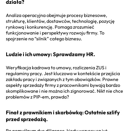
działa?
Analiza operacyjna obejmuje procesy biznesowe,
strukturę, klientów, dostawców, technologię, pozycję
rynkową i konkurencję. Pomaga zrozumieć
funkcjonowanie i perspektywy rozwoju firmy. To
spojrzenie na “silnik” całego biznesu.
Ludzie i ich umowy: Sprawdzamy HR.
Weryfikacja kadrowa to umowy, rozliczenia ZUS i
regulaminy pracy. Jest kluczowa w kontekście przejścia
zakładu pracy i związanych z tym obowiązków. Prawne
aspekty sprzedaży firmy z pracownikami bywają bardzo
skomplikowane i nie można ich zignorować. Nikt nie chce
problemów z PIP-em, prawda?
Finał z prawnikiem i skarbówką: Ostatnie szlify
przed sprzedażą.
Po pomyślnym due diligence, kiedy wszyscy są już