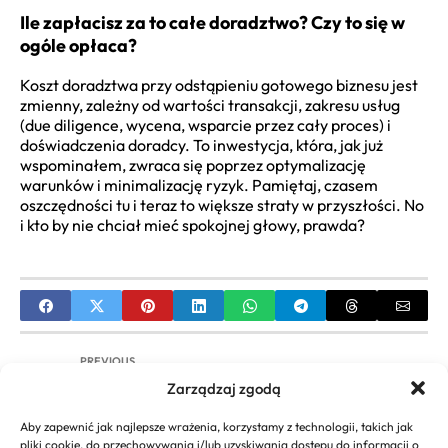
Ile zapłacisz za to całe doradztwo? Czy to się w
ogóle opłaca?
Koszt doradztwa przy odstąpieniu gotowego biznesu jest
zmienny, zależny od wartości transakcji, zakresu usług
(due diligence, wycena, wsparcie przez cały proces) i
doświadczenia doradcy. To inwestycja, która, jak już
wspominałem, zwraca się poprzez optymalizację
warunków i minimalizację ryzyk. Pamiętaj, czasem
oszczędności tu i teraz to większe straty w przyszłości. No
i kto by nie chciał mieć spokojnej głowy, prawda?
PREVIOUS
Zarządzaj zgodą
Psychologia Kolorów w Biznesie: Zwiększ Sprzedaż
i Zbuduj Silną Markę
Aby zapewnić jak najlepsze wrażenia, korzystamy z technologii, takich jak
pliki cookie, do przechowywania i/lub uzyskiwania dostępu do informacji o