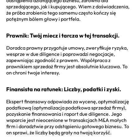
odstąpienia działającego biznesu, zarówno dla
sprzedającego, jak i kupującego. Wiem z doświadczenia,
że próba zrobienia tego samemu często kończy się
potężnym bólem głowy i portfela.
Prawnik: Twój miecz i tarcza w tej transakcji.
Doradca prawny przygotuje umowy, zweryfikuje ryzyka,
wesprze w due diligence i poprowadzi negocjacje,
zapewniając zgodność z prawem. Współpraca z
prawnikiem sprzedaż firmy jest absolutnie kluczowa. To
on chroni twoje interesy.
Finansista na ratunek: Liczby, podatki i zyski.
Ekspert finansowy odpowiada za wycenę, optymalizację
podatkową (optymalizacja podatkowa sprzedaż firmy),
pozyskanie finansowania i raport due diligence. Jego
wsparcie jest nieocenione w transakcjach M&A małych
firm i doradztwie przy odstąpieniu gotowego biznesu. To
on sprawi, że liczby będą grały na twoją korzyść.