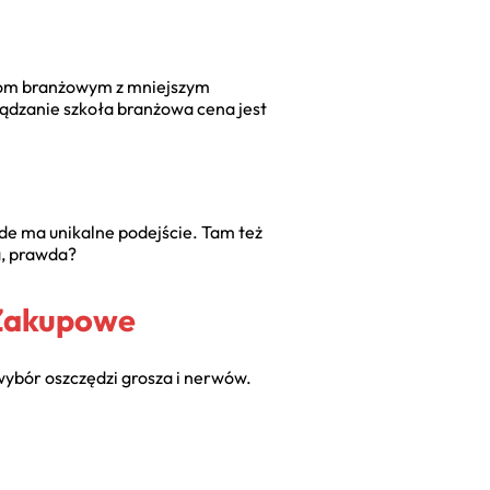
kołom branżowym z mniejszym
rządzanie szkoła branżowa cena
jest
żde ma unikalne podejście. Tam też
na, prawda?
 Zakupowe
wybór oszczędzi grosza i nerwów.