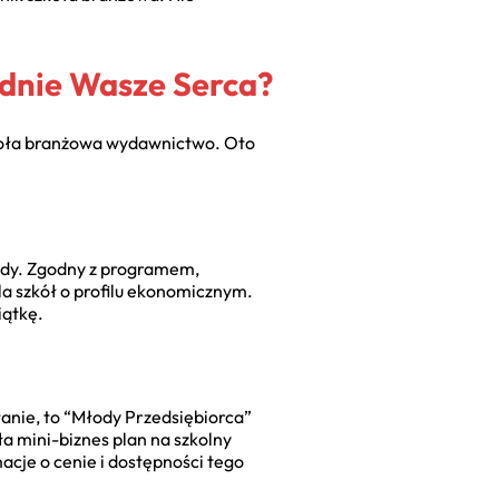
adnie Wasze Serca?
zkoła branżowa wydawnictwo
. Oto
łady. Zgodny z programem,
a szkół o profilu ekonomicznym.
iątkę.
ałanie, to “Młody Przedsiębiorca”
ła mini-biznes plan na szkolny
macje o cenie i dostępności tego