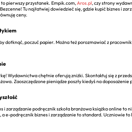
 to pierwszy przystanek. Empik.com,
Aros.pl
, czy strony wydawn
Bezcenne! Tu najłatwiej dowiedzieć się,
gdzie kupić biznes i za
równuję ceny.
otykiem
, by dotknąć, poczuć papier. Można też porozmawiać z pracown
pie
tkę! Wydawnictwa chętnie oferują zniżki. Skontaktuj się z przed
anżowa
. Zaoszczędzone pieniądze poszły kiedyś na doposażenie p
zyszłość
es i zarządzanie podręcznik szkoła branżowa książka online
to n
, a
e-podręcznik biznes i zarządzanie
to standard. Uczniowie to 