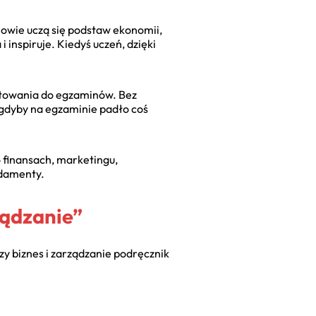
owie uczą się podstaw ekonomii,
i inspiruje. Kiedyś uczeń, dzięki
otowania do egzaminów. Bez
 gdyby na egzaminie padło coś
 finansach, marketingu,
ndamenty.
ządzanie”
szy
biznes i zarządzanie podręcznik