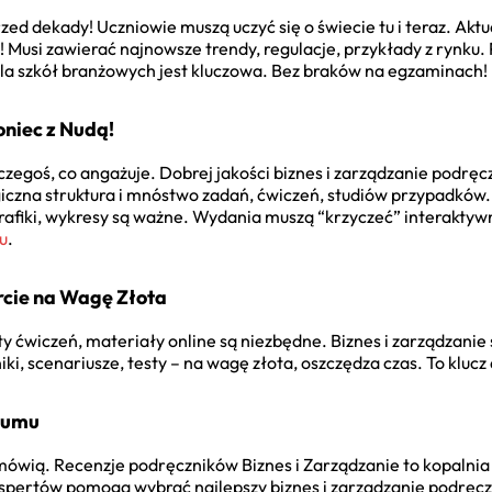
rzed dekady! Uczniowie muszą uczyć się o świecie tu i teraz.
Aktu
! Musi zawierać najnowsze trendy, regulacje, przykłady z rynku
la szkół branżowych jest kluczowa. Bez braków na egzaminach!
oniec z Nudą!
zegoś, co angażuje. Dobrej jakości
biznes i zarządzanie podręc
ogiczna struktura i mnóstwo zadań, ćwiczeń, studiów przypadków.
! Grafiki, wykresy są ważne. Wydania muszą “krzyczeć” interakty
u
.
cie na Wagę Złota
y ćwiczeń, materiały online są niezbędne.
Biznes i zarządzanie
i, scenariusze, testy – na wagę złota, oszczędza czas. To klucz 
Tłumu
i mówią. Recenzje podręczników Biznes i Zarządzanie to kopalni
ekspertów pomogą wybrać najlepszy
biznes i zarządzanie podręc