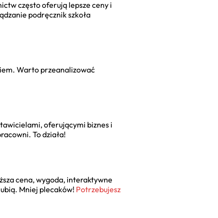
ictw często oferują lepsze ceny i
rządzanie podręcznik szkoła
ikiem. Warto przeanalizować
stawicielami, oferującymi
biznes i
racowni. To działa!
iższa cena, wygoda, interaktywne
lubią. Mniej plecaków!
Potrzebujesz