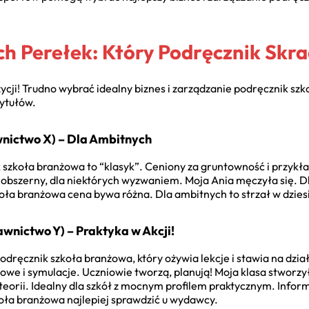
h Perełek: Który Podręcznik Skr
cji! Trudno wybrać idealny
biznes i zarządzanie podręcznik s
tytułów.
nictwo X) – Dla Ambitnych
k szkoła branżowa
to “klasyk”. Ceniony za gruntowność i przyk
bszerny, dla niektórych wyzwaniem. Moja Ania męczyła się. Dl
zkoła branżowa cena
bywa różna. Dla ambitnych to strzał w dzies
wnictwo Y) – Praktyka w Akcji!
 podręcznik szkoła branżowa
, który ożywia lekcje i stawia na dzi
ktowe i symulacje. Uczniowie tworzą, planują! Moja klasa stworzy
j teorii. Idealny dla szkół z mocnym profilem praktycznym. Infor
koła branżowa
najlepiej sprawdzić u wydawcy.