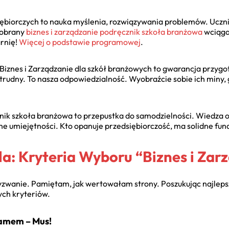
ębiorczych to nauka myślenia, rozwiązywania problemów. Uczni
dobrany
biznes i zarządzanie podręcznik szkoła branżowa
wciąga 
arnię!
Więcej o podstawie programowej
.
iznes i Zarządzanie dla szkół branżowych to gwarancja przyg
 trudny. To nasza odpowiedzialność. Wyobraźcie sobie ich miny,
znik szkoła branżowa
to przepustka do samodzielności. Wiedza o
ne umiejętności. Kto opanuje przedsiębiorczość, ma solidne fu
a: Kryteria Wyboru “Biznes i Zar
yzwanie. Pamiętam, jak wertowałam strony. Poszukując najlep
wych kryteriów.
ramem – Mus!