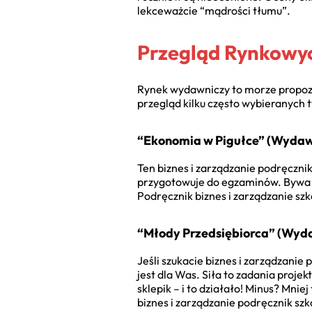
lekceważcie “mądrości tłumu”.
Przegląd Rynkowyc
Rynek wydawniczy to morze propozy
przegląd kilku często wybieranych 
“Ekonomia w Pigułce” (Wydaw
Ten
biznes i zarządzanie podręczni
przygotowuje do egzaminów. Bywa o
Podręcznik biznes i zarządzanie s
“Młody Przedsiębiorca” (Wyda
Jeśli szukacie
biznes i zarządzanie
jest dla Was. Siła to zadania proje
sklepik – i to działało! Minus? Mnie
biznes i zarządzanie podręcznik sz