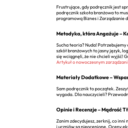
Frustrujące, gdy podręcznik jest sp
podręcznik szkoła branżowa
to mus
programową Biznes i Zarządzanie d
Metodyka, która Angażuje – K
Sucha teoria? Nuda! Potrzebujemy c
szkół branżowych
to jasny język, l
się wciągnęli, że nie chcieli wyjść
Artykuł o nowoczesnym zarządzani
Materiały Dodatkowe – Wspar
Sam podręcznik to początek. Zeszyt
wygoda. Dla nauczycieli? Przewodnik
Opinie i Recenzje – Mądrość 
Zanim zdecydujesz, zerknij, co inn
i uczniów są nieocenione. Oceny 