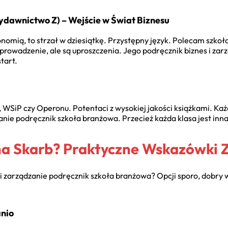
dawnictwo Z) – Wejście w Świat Biznesu
konomią, to strzał w dziesiątkę. Przystępny język. Polecam sz
rowadzenie, ale są uproszczenia. Jego
podręcznik biznes i za
tart.
, WSiP czy Operonu. Potentaci z wysokiej jakości książkami. Ka
zanie podręcznik szkoła branżowa
. Przecież każda klasa jest in
na Skarb? Praktyczne Wskazówki
 i zarządzanie podręcznik szkoła branżowa
? Opcji sporo, dobry 
anio