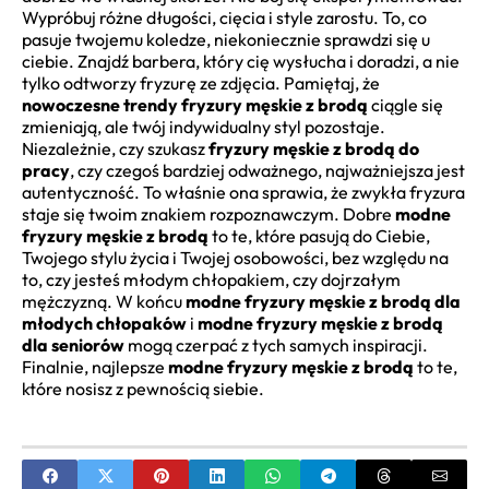
Wypróbuj różne długości, cięcia i style zarostu. To, co
pasuje twojemu koledze, niekoniecznie sprawdzi się u
ciebie. Znajdź barbera, który cię wysłucha i doradzi, a nie
tylko odtworzy fryzurę ze zdjęcia. Pamiętaj, że
nowoczesne trendy fryzury męskie z brodą
ciągle się
zmieniają, ale twój indywidualny styl pozostaje.
Niezależnie, czy szukasz
fryzury męskie z brodą do
pracy
, czy czegoś bardziej odważnego, najważniejsza jest
autentyczność. To właśnie ona sprawia, że zwykła fryzura
staje się twoim znakiem rozpoznawczym. Dobre
modne
fryzury męskie z brodą
to te, które pasują do Ciebie,
Twojego stylu życia i Twojej osobowości, bez względu na
to, czy jesteś młodym chłopakiem, czy dojrzałym
mężczyzną. W końcu
modne fryzury męskie z brodą dla
młodych chłopaków
i
modne fryzury męskie z brodą
dla seniorów
mogą czerpać z tych samych inspiracji.
Finalnie, najlepsze
modne fryzury męskie z brodą
to te,
które nosisz z pewnością siebie.