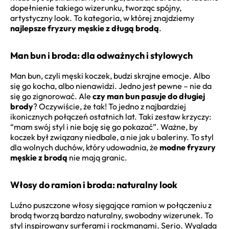
dopełnienie takiego wizerunku, tworząc spójny,
artystyczny look. To kategoria, w której znajdziemy
najlepsze fryzury męskie z długą brodą
.
Man bun i broda: dla odważnych i stylowych
Man bun, czyli męski koczek, budzi skrajne emocje. Albo
się go kocha, albo nienawidzi. Jedno jest pewne – nie da
się go zignorować. Ale
czy man bun pasuje do długiej
brody
? Oczywiście, że tak! To jedno z najbardziej
ikonicznych połączeń ostatnich lat. Taki zestaw krzyczy:
“mam swój styl i nie boję się go pokazać”. Ważne, by
koczek był związany niedbale, a nie jak u baleriny. To styl
dla wolnych duchów, który udowadnia, że
modne fryzury
męskie z brodą
nie mają granic.
Włosy do ramion i broda: naturalny look
Luźno puszczone włosy sięgające ramion w połączeniu z
brodą tworzą bardzo naturalny, swobodny wizerunek. To
styl inspirowany surferami i rockmanami. Serio. Wygląda