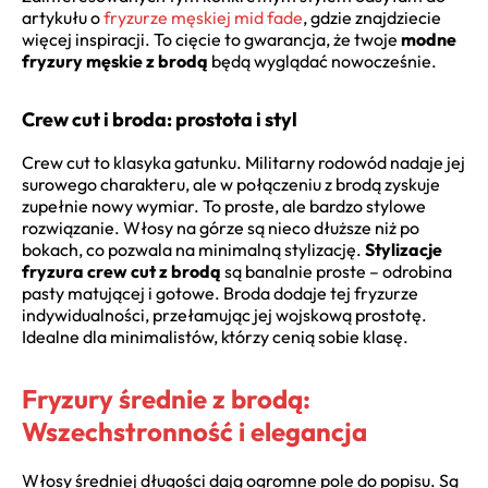
artykułu o
fryzurze męskiej mid fade
, gdzie znajdziecie
więcej inspiracji. To cięcie to gwarancja, że twoje
modne
fryzury męskie z brodą
będą wyglądać nowocześnie.
Crew cut i broda: prostota i styl
Crew cut to klasyka gatunku. Militarny rodowód nadaje jej
surowego charakteru, ale w połączeniu z brodą zyskuje
zupełnie nowy wymiar. To proste, ale bardzo stylowe
rozwiązanie. Włosy na górze są nieco dłuższe niż po
bokach, co pozwala na minimalną stylizację.
Stylizacje
fryzura crew cut z brodą
są banalnie proste – odrobina
pasty matującej i gotowe. Broda dodaje tej fryzurze
indywidualności, przełamując jej wojskową prostotę.
Idealne dla minimalistów, którzy cenią sobie klasę.
Fryzury średnie z brodą:
Wszechstronność i elegancja
Włosy średniej długości dają ogromne pole do popisu. Są