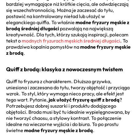
bardziej wymagające niż krótkie cięcia, ale odwdzięczają
się wszechstronnością. Można je zaczesać do tyłu,
postawić na kontrolowany nieład lub ułożyć w
eleganckiego quiffa. To właśnie
modne fryzury męskie z
brodą średniej długości
pozwalają na największą
kreatywność. Dla tych, którzy szukają inspiracji, polecam
tekst o
modnych fryzurach męskich średniej długości
. To
prawdziwa kopalnia pomysłów na
modne fryzury męskie
z brodą
.
Quiff z brodą: klasyka z nowoczesnym twistem
Quiff to fryzura z charakterem. Dłuższa grzywka,
uniesiona i zaczesana do tyłu, tworzy objętość i przyciąga
wzrok. To styl, który wymaga nieco pracy, ale efekt jest
tego wart. Pytanie,
jak ułożyć fryzurę quiff z brodą
?
Potrzebujesz dobrej suszarki i produktu dodającego
objętości. Broda musi być tu idealnie wypielęgnowana, by
nie tworzyć chaosu, a stylowy kontrast. To połączenie
idealne na wieczorne wyjścia i do biura. To po prostu
świetne
modne fryzury męskie z brodą
.