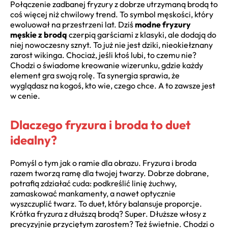
Połączenie zadbanej fryzury z dobrze utrzymaną brodą to
coś więcej niż chwilowy trend. To symbol męskości, który
ewoluował na przestrzeni lat. Dziś
modne fryzury
męskie z brodą
czerpią garściami z klasyki, ale dodają do
niej nowoczesny sznyt. To już nie jest dziki, nieokiełznany
zarost wikinga. Chociaż, jeśli ktoś lubi, to czemu nie?
Chodzi o świadome kreowanie wizerunku, gdzie każdy
element gra swoją rolę. Ta synergia sprawia, że
wyglądasz na kogoś, kto wie, czego chce. A to zawsze jest
w cenie.
Dlaczego fryzura i broda to duet
idealny?
Pomyśl o tym jak o ramie dla obrazu. Fryzura i broda
razem tworzą ramę dla twojej twarzy. Dobrze dobrane,
potrafią zdziałać cuda: podkreślić linię żuchwy,
zamaskować mankamenty, a nawet optycznie
wyszczuplić twarz. To duet, który balansuje proporcje.
Krótka fryzura z dłuższą brodą? Super. Dłuższe włosy z
precyzyjnie przyciętym zarostem? Też świetnie. Chodzi o