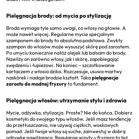
Pielęgnacja brody: od mycia po stylizację
Broda wymaga tyle samo uwagi, co włosy na głowie. A
może nawet więcej. Regularne mycie specjalnym
szamponem do brody to absolutna podstawa. Zwykły
szampon do włosów może wysuszyć skórę pod zarostem.
Po umyciu koniecznie nałóż olejek lub balsam do brody.
Nawilży on zarówno włosy, jak i skórę, zapobiegając
swędzeniu i łupieżowi. Na koniec – szczotkowanie
kartaczem z włosia dzika. Rozczesuje, usuwa martwy
naskórek i nadaje brodzie kształt. Taka
pielęgnacja
zarostu do modnej fryzury
to fundament.
Pielęgnacja włosów: utrzymanie stylu i zdrowia
Mycie, odżywka, stylizacja. Proste? Nie do końca. Dobierz
kosmetyki do swojego typu włosów. Jeśli masz tendencję
do przetłuszczania, nie używaj ciężkich, woskowych
pomad. Jeśli twoje włosy są suche, zainwestuj w dobrą
odżywkę nawilżającą. Regularne wizyty u fryzjera to też