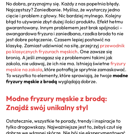
No dobra, przyznajmy się. Każdy z nas popełnia błędy.
Najczęstszy? Zaniedbanie. Myślisz, że wystarczy jedno
cięcie i problem z głowy. Nic bardziej mylnego. Kolejny
błąd to używanie zbyt dużej ilości produktu. Efekt hełmu
gwarantowany. Innym problemem jest brak spójności –
awangardowa fryzura i zaniedbana, rzadka broda to nie
jest dobre połączenie. Czasem lepiej postawić na
klasykę. Zamiast udziwniać na siłę, przejrzyj
przewodnik
po klasycznych fryzurach męskich
. One zawsze się
bronią. A jeśli zmagasz się z problemami takimi jak
zakola, nie udawaj, że ich nie ma. Istnieją świetne
fryzury
męskie na zakola
, które potrafią je sprytnie zamaskować.
To wszystko to elementy, które sprawiają, że twoje
modne
fryzury męskie z brodą
wyglądają dobrze.
Modne fryzury męskie z brodą:
Znajdź swój unikalny styl
Ostatecznie, wszystkie te porady, trendy i inspiracje to
tylko drogowskazy. Najważniejsze jest to, żebyś czuł się
dobrze we własnej skórze. Nie bój się eksperymentować.