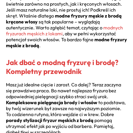
świetnie zarówno na prostych, jak i kręconych włosach.
Jeśli masz naturalne loki, nie prostuj ich! Podkreśl ich
skręt. Właśnie dlatego
modne fryzury męskie z brodą
kręcone włosy
są tak popularne – wyglądają
autentycznie. Warto zgłębić temat, czytając o
modnych
fryzurach męskich z lokami
, aby w pełni wykorzystać
potencjał swoich włosów. To bardzo fajne
modne fryzury
męskie z brodą
.
Jak dbać o modną fryzurę i brodę?
Kompletny przewodnik
Masz już idealne cięcie i zarost. Co dalej? Teraz zaczyna
się prawdziwa praca. Bo nawet najlepsza fryzura bez
odpowiedniej pielęgnacji szybko straci swój urok.
Kompleksowa pielęgnacja brody i włosów
to podstawa,
by twój wizerunek był zawsze na najwyższym poziomie.
To codzienna rutyna, która wejdzie ci w krew. Dobre
porady stylizacji fryzur męskich z brodą
pomogą
utrzymać efekt jak po wyjściu od barbera. Pamiętaj,
diabeł tkwi w szczegółach.