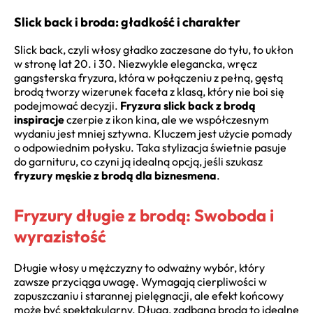
Slick back i broda: gładkość i charakter
Slick back, czyli włosy gładko zaczesane do tyłu, to ukłon
w stronę lat 20. i 30. Niezwykle elegancka, wręcz
gangsterska fryzura, która w połączeniu z pełną, gęstą
brodą tworzy wizerunek faceta z klasą, który nie boi się
podejmować decyzji.
Fryzura slick back z brodą
inspiracje
czerpie z ikon kina, ale we współczesnym
wydaniu jest mniej sztywna. Kluczem jest użycie pomady
o odpowiednim połysku. Taka stylizacja świetnie pasuje
do garnituru, co czyni ją idealną opcją, jeśli szukasz
fryzury męskie z brodą dla biznesmena
.
Fryzury długie z brodą: Swoboda i
wyrazistość
Długie włosy u mężczyzny to odważny wybór, który
zawsze przyciąga uwagę. Wymagają cierpliwości w
zapuszczaniu i starannej pielęgnacji, ale efekt końcowy
może być spektakularny. Długa, zadbana broda to idealne