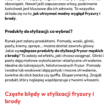
obowiązek. Nawet jeśli zapuszczasz włosy, podcinanie
końcówek jest kluczowe dla ich zdrowia. To wszystko
składa się na to,
jak utrzymać modny wygląd fryzury i
brody
.
Produkty do stylizacji: co wybrać?
Rynek jest zalany produktami. Pomady, woski, glinki,
pasty, kremy, spraye… można dostać zawrotu głowy.
Jakie są
najlepsze produkty do stylizacji fryzur męskich
z brodą
? To zależy od efektu, jaki chcesz osiągnąć. Glinki i
pasty dają matowe wykończenie i elastyczne utrwalenie.
Idealne do luźniejszych, teksturowanych fryzur. Pomady
(wodne lub woskowe) dają połysk i mocne utrwalenie,
świetne do slick backa czy quiffa. Eksperymentuj. Znajdź
produkt, który najlepiej współpracuje z twoimi włosami.
Częste błędy w stylizacji fryzury i
brody