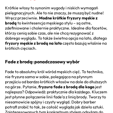
Krótkie włosy to synonim wygody i niskich wymagań
pielęgnacyjnych. Ale to nie znaczy, że muszą być nudne!
Wręcz przeciwnie.
Modne krótkie fryzury męskie z
brodą
to kwintesencja męskiego stylu – są ostre,
zdefiniowane i cholernie praktyczne. Idealne dla facetów,
którzy cenią sobie czas, ale nie chcą rezygnować z
dobrego wyglądu. To także świetna opcja na lato, dlatego
fryzury męskie z brodą na lato
często bazują właśnie na
krótkich cięciach.
Fade z brodą: ponadczasowy wybór
Fade to absolutny król wśród męskich cięć. To technika,
nie fryzura sama w sobie, polegająca na płynnym
przejściu od bardzo krótkich włosów na dole do dłuższych
na górze. Pytanie,
fryzura fade z brodą dla kogo
jest
najlepsza? Odpowiedź: praktycznie dla każdego. Kluczem
jest płynne połączenie linii fade’a z linią brody. Tworzy to
niesamowicie spójny i czysty wygląd. Dobry barber
potrafi zrobić to tak, że całość wygląda jak dzieło sztuki.
Zainteresowanych tym konkretnym stylem odsyłam do