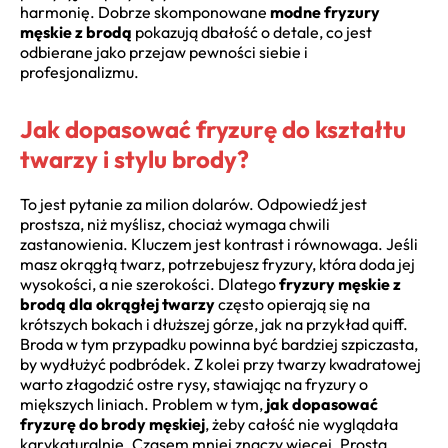
harmonię. Dobrze skomponowane
modne fryzury
męskie z brodą
pokazują dbałość o detale, co jest
odbierane jako przejaw pewności siebie i
profesjonalizmu.
Jak dopasować fryzurę do kształtu
twarzy i stylu brody?
To jest pytanie za milion dolarów. Odpowiedź jest
prostsza, niż myślisz, chociaż wymaga chwili
zastanowienia. Kluczem jest kontrast i równowaga. Jeśli
masz okrągłą twarz, potrzebujesz fryzury, która doda jej
wysokości, a nie szerokości. Dlatego
fryzury męskie z
brodą dla okrągłej twarzy
często opierają się na
krótszych bokach i dłuższej górze, jak na przykład quiff.
Broda w tym przypadku powinna być bardziej szpiczasta,
by wydłużyć podbródek. Z kolei przy twarzy kwadratowej
warto złagodzić ostre rysy, stawiając na fryzury o
miększych liniach. Problem w tym,
jak dopasować
fryzurę do brody męskiej
, żeby całość nie wyglądała
karykaturalnie. Czasem mniej znaczy więcej. Prosta