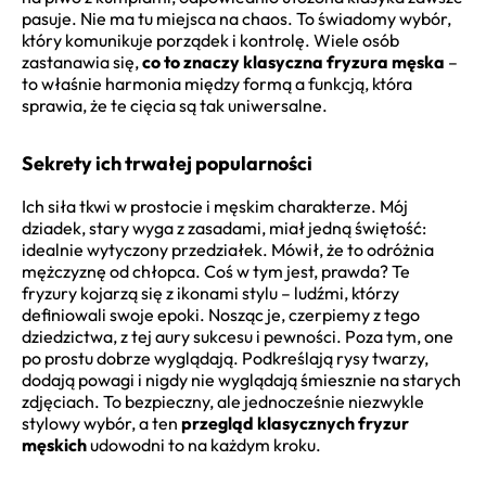
pasuje. Nie ma tu miejsca na chaos. To świadomy wybór,
który komunikuje porządek i kontrolę. Wiele osób
zastanawia się,
co to znaczy klasyczna fryzura męska
–
to właśnie harmonia między formą a funkcją, która
sprawia, że te cięcia są tak uniwersalne.
Sekrety ich trwałej popularności
Ich siła tkwi w prostocie i męskim charakterze. Mój
dziadek, stary wyga z zasadami, miał jedną świętość:
idealnie wytyczony przedziałek. Mówił, że to odróżnia
mężczyznę od chłopca. Coś w tym jest, prawda? Te
fryzury kojarzą się z ikonami stylu – ludźmi, którzy
definiowali swoje epoki. Nosząc je, czerpiemy z tego
dziedzictwa, z tej aury sukcesu i pewności. Poza tym, one
po prostu dobrze wyglądają. Podkreślają rysy twarzy,
dodają powagi i nigdy nie wyglądają śmiesznie na starych
zdjęciach. To bezpieczny, ale jednocześnie niezwykle
stylowy wybór, a ten
przegląd klasycznych fryzur
męskich
udowodni to na każdym kroku.