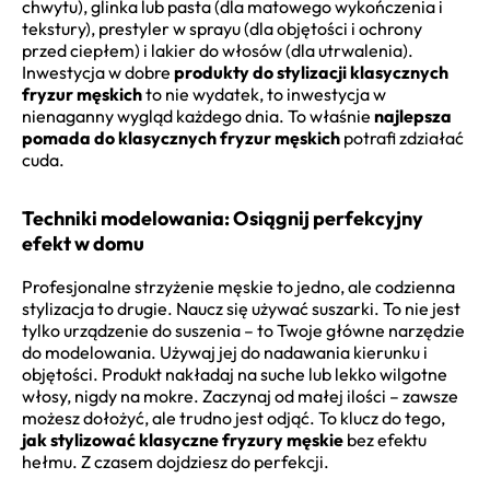
chwytu), glinka lub pasta (dla matowego wykończenia i
tekstury), prestyler w sprayu (dla objętości i ochrony
przed ciepłem) i lakier do włosów (dla utrwalenia).
Inwestycja w dobre
produkty do stylizacji klasycznych
fryzur męskich
to nie wydatek, to inwestycja w
nienaganny wygląd każdego dnia. To właśnie
najlepsza
pomada do klasycznych fryzur męskich
potrafi zdziałać
cuda.
Techniki modelowania: Osiągnij perfekcyjny
efekt w domu
Profesjonalne strzyżenie męskie to jedno, ale codzienna
stylizacja to drugie. Naucz się używać suszarki. To nie jest
tylko urządzenie do suszenia – to Twoje główne narzędzie
do modelowania. Używaj jej do nadawania kierunku i
objętości. Produkt nakładaj na suche lub lekko wilgotne
włosy, nigdy na mokre. Zaczynaj od małej ilości – zawsze
możesz dołożyć, ale trudno jest odjąć. To klucz do tego,
jak stylizować klasyczne fryzury męskie
bez efektu
hełmu. Z czasem dojdziesz do perfekcji.