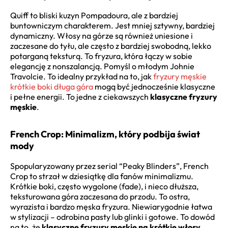
Quiff to bliski kuzyn Pompadoura, ale z bardziej
buntowniczym charakterem. Jest mniej sztywny, bardziej
dynamiczny. Włosy na górze są również uniesione i
zaczesane do tyłu, ale często z bardziej swobodną, lekko
potarganą teksturą. To fryzura, która łączy w sobie
elegancję z nonszalancją. Pomyśl o młodym Johnie
Travolcie. To idealny przykład na to, jak
fryzury męskie
krótkie boki długa góra
mogą być jednocześnie klasyczne
i pełne energii. To jedne z ciekawszych
klasyczne fryzury
męskie
.
French Crop: Minimalizm, który podbija świat
mody
Spopularyzowany przez serial “Peaky Blinders”, French
Crop to strzał w dziesiątkę dla fanów minimalizmu.
Krótkie boki, często wygolone (fade), i nieco dłuższa,
teksturowana góra zaczesana do przodu. To ostra,
wyrazista i bardzo męska fryzura. Niewiarygodnie łatwa
w stylizacji – odrobina pasty lub glinki i gotowe. To dowód
na to, że
klasyczne fryzury męskie na krótkie włosy