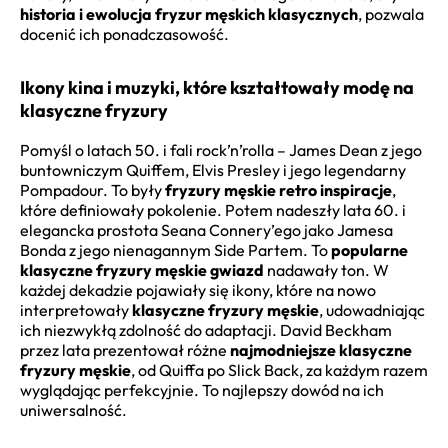
historia i ewolucja fryzur męskich klasycznych
, pozwala
docenić ich ponadczasowość.
Ikony kina i muzyki, które kształtowały modę na
klasyczne fryzury
Pomyśl o latach 50. i fali rock’n’rolla – James Dean z jego
buntowniczym Quiffem, Elvis Presley i jego legendarny
Pompadour. To były
fryzury męskie retro inspiracje
,
które definiowały pokolenie. Potem nadeszły lata 60. i
elegancka prostota Seana Connery’ego jako Jamesa
Bonda z jego nienagannym Side Partem. To
popularne
klasyczne fryzury męskie gwiazd
nadawały ton. W
każdej dekadzie pojawiały się ikony, które na nowo
interpretowały
klasyczne fryzury męskie
, udowadniając
ich niezwykłą zdolność do adaptacji. David Beckham
przez lata prezentował różne
najmodniejsze klasyczne
fryzury męskie
, od Quiffa po Slick Back, za każdym razem
wyglądając perfekcyjnie. To najlepszy dowód na ich
uniwersalność.