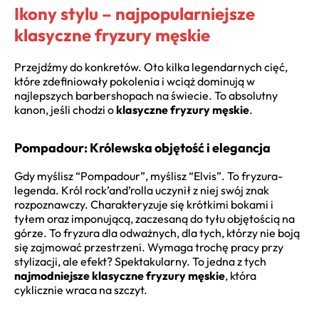
Ikony stylu – najpopularniejsze
klasyczne fryzury męskie
Przejdźmy do konkretów. Oto kilka legendarnych cięć,
które zdefiniowały pokolenia i wciąż dominują w
najlepszych barbershopach na świecie. To absolutny
kanon, jeśli chodzi o
klasyczne fryzury męskie
.
Pompadour: Królewska objętość i elegancja
Gdy myślisz “Pompadour”, myślisz “Elvis”. To fryzura-
legenda. Król rock’and’rolla uczynił z niej swój znak
rozpoznawczy. Charakteryzuje się krótkimi bokami i
tyłem oraz imponującą, zaczesaną do tyłu objętością na
górze. To fryzura dla odważnych, dla tych, którzy nie boją
się zajmować przestrzeni. Wymaga trochę pracy przy
stylizacji, ale efekt? Spektakularny. To jedna z tych
najmodniejsze klasyczne fryzury męskie
, która
cyklicznie wraca na szczyt.