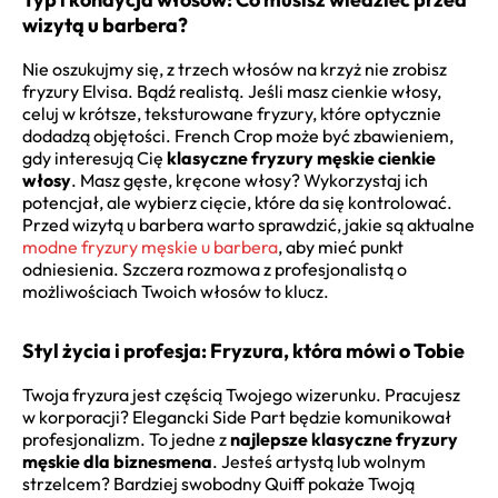
wizytą u barbera?
Nie oszukujmy się, z trzech włosów na krzyż nie zrobisz
fryzury Elvisa. Bądź realistą. Jeśli masz cienkie włosy,
celuj w krótsze, teksturowane fryzury, które optycznie
dodadzą objętości. French Crop może być zbawieniem,
gdy interesują Cię
klasyczne fryzury męskie cienkie
włosy
. Masz gęste, kręcone włosy? Wykorzystaj ich
potencjał, ale wybierz cięcie, które da się kontrolować.
Przed wizytą u barbera warto sprawdzić, jakie są aktualne
modne fryzury męskie u barbera
, aby mieć punkt
odniesienia. Szczera rozmowa z profesjonalistą o
możliwościach Twoich włosów to klucz.
Styl życia i profesja: Fryzura, która mówi o Tobie
Twoja fryzura jest częścią Twojego wizerunku. Pracujesz
w korporacji? Elegancki Side Part będzie komunikował
profesjonalizm. To jedne z
najlepsze klasyczne fryzury
męskie dla biznesmena
. Jesteś artystą lub wolnym
strzelcem? Bardziej swobodny Quiff pokaże Twoją