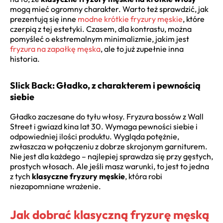
mogą mieć ogromny charakter. Warto też sprawdzić, jak
prezentują się inne
modne krótkie fryzury męskie
, które
czerpią z tej estetyki. Czasem, dla kontrastu, można
pomyśleć o ekstremalnym minimalizmie, jakim jest
fryzura na zapałkę męska
, ale to już zupełnie inna
historia.
Slick Back: Gładko, z charakterem i pewnością
siebie
Gładko zaczesane do tyłu włosy. Fryzura bossów z Wall
Street i gwiazd kina lat 30. Wymaga pewności siebie i
odpowiedniej ilości produktu. Wygląda potężnie,
zwłaszcza w połączeniu z dobrze skrojonym garniturem.
Nie jest dla każdego – najlepiej sprawdza się przy gęstych,
prostych włosach. Ale jeśli masz warunki, to jest to jedna
z tych
klasyczne fryzury męskie
, która robi
niezapomniane wrażenie.
Jak dobrać klasyczną fryzurę męską