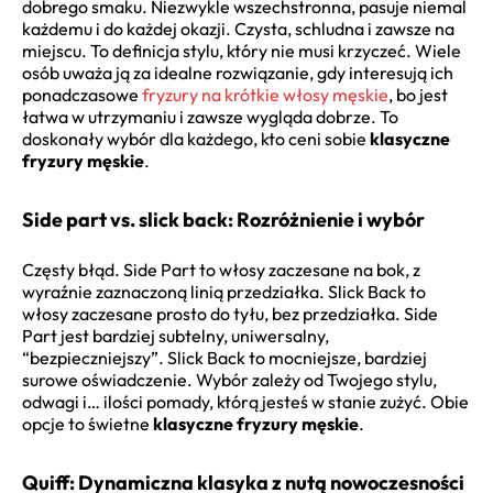
dobrego smaku. Niezwykle wszechstronna, pasuje niemal
każdemu i do każdej okazji. Czysta, schludna i zawsze na
miejscu. To definicja stylu, który nie musi krzyczeć. Wiele
osób uważa ją za idealne rozwiązanie, gdy interesują ich
ponadczasowe
fryzury na krótkie włosy męskie
, bo jest
łatwa w utrzymaniu i zawsze wygląda dobrze. To
doskonały wybór dla każdego, kto ceni sobie
klasyczne
fryzury męskie
.
Side part vs. slick back: Rozróżnienie i wybór
Częsty błąd. Side Part to włosy zaczesane na bok, z
wyraźnie zaznaczoną linią przedziałka. Slick Back to
włosy zaczesane prosto do tyłu, bez przedziałka. Side
Part jest bardziej subtelny, uniwersalny,
“bezpieczniejszy”. Slick Back to mocniejsze, bardziej
surowe oświadczenie. Wybór zależy od Twojego stylu,
odwagi i… ilości pomady, którą jesteś w stanie zużyć. Obie
opcje to świetne
klasyczne fryzury męskie
.
Quiff: Dynamiczna klasyka z nutą nowoczesności