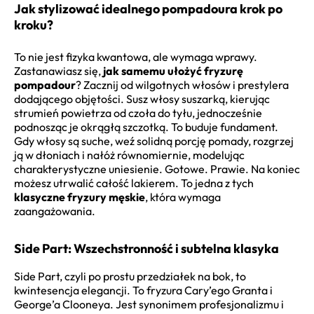
Jak stylizować idealnego pompadoura krok po
kroku?
To nie jest fizyka kwantowa, ale wymaga wprawy.
Zastanawiasz się,
jak samemu ułożyć fryzurę
pompadour
? Zacznij od wilgotnych włosów i prestylera
dodającego objętości. Susz włosy suszarką, kierując
strumień powietrza od czoła do tyłu, jednocześnie
podnosząc je okrągłą szczotką. To buduje fundament.
Gdy włosy są suche, weź solidną porcję pomady, rozgrzej
ją w dłoniach i nałóż równomiernie, modelując
charakterystyczne uniesienie. Gotowe. Prawie. Na koniec
możesz utrwalić całość lakierem. To jedna z tych
klasyczne fryzury męskie
, która wymaga
zaangażowania.
Side Part: Wszechstronność i subtelna klasyka
Side Part, czyli po prostu przedziałek na bok, to
kwintesencja elegancji. To fryzura Cary’ego Granta i
George’a Clooneya. Jest synonimem profesjonalizmu i