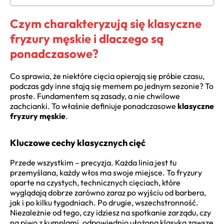
Czym charakteryzują się klasyczne
fryzury męskie i dlaczego są
ponadczasowe?
Co sprawia, że niektóre cięcia opierają się próbie czasu,
podczas gdy inne stają się memem po jednym sezonie? To
proste. Fundamentem są zasady, a nie chwilowe
zachcianki. To właśnie definiuje ponadczasowe
klasyczne
fryzury męskie
.
Kluczowe cechy klasycznych cięć
Przede wszystkim – precyzja. Każda linia jest tu
przemyślana, każdy włos ma swoje miejsce. To fryzury
oparte na czystych, technicznych cięciach, które
wyglądają dobrze zarówno zaraz po wyjściu od barbera,
jak i po kilku tygodniach. Po drugie, wszechstronność.
Niezależnie od tego, czy idziesz na spotkanie zarządu, czy
na piwo z kumplami, odpowiednio ułożona klasyka zawsze