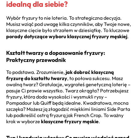
idealną dla siebie?
Wybór fryzury to nie loteria. To strategiczna decyzja.
Musisz wziąć pod uwagę kilka czynników, aby Twoje nowe,
klasyczne cięcie było strzałem w dziesiątkę. To kluczowe
porady dotyczące wyboru klasycznej fryzury męskiej
.
Kształt twarzy a dopasowanie fryzury:
Praktyczny przewodnik
To podstawa. Zrozumienie,
jak dobrać klasyczną
fryzurę do kształtu twarzy
, to połowa sukcesu. Masz
owalną twarz? Gratulacje, wygrałeś genetyczną loterię –
pasuje Ci prawie wszystko. Twarz okrągła? Potrzebujesz
fryzury, która doda wysokości i wysmukli rysy –
Pompadour lub Quiff będą idealne. Kwadratowa, mocna
szczęka? Możesz ją złagodzić miękkimi liniami Side Parta
lub podkreślić ostrą fryzurą jak French Crop. To ważny
krok w wyborze
klasyczne fryzury męskie
.
Typ i kondycja włosów: Co musisz wiedzieć przed