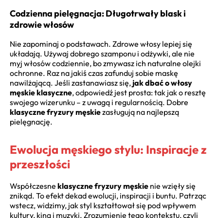
Codzienna pielęgnacja: Długotrwały blask i
zdrowie włosów
Nie zapominaj o podstawach. Zdrowe włosy lepiej się
układają. Używaj dobrego szamponu i odżywki, ale nie
myj włosów codziennie, bo zmywasz ich naturalne olejki
ochronne. Raz na jakiś czas zafunduj sobie maskę
nawilżającą. Jeśli zastanawiasz się,
jak dbać o włosy
męskie klasyczne
, odpowiedź jest prosta: tak jak o resztę
swojego wizerunku – z uwagą i regularnością. Dobre
klasyczne fryzury męskie
zasługują na najlepszą
pielęgnację.
Ewolucja męskiego stylu: Inspiracje z
przeszłości
Współczesne
klasyczne fryzury męskie
nie wzięły się
znikąd. To efekt dekad ewolucji, inspiracji i buntu. Patrząc
wstecz, widzimy, jak styl kształtował się pod wpływem
kultury, kina i muzyki. Zrozumienie tego kontekstu, czyli