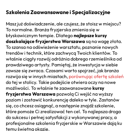
Szkolenia Zaawansowane i Specjalizacyjne
Masz już doświadczenie, ale czujesz, że stoisz w miejscu?
To normalne. Branża fryzjerska zmienia się w
błyskawicznym tempie. Dlatego
najlepsze kursy
doszkalające fryzjerstwa Warszawa
są na wagę złota.
To szansa na odświeżenie warsztatu, poznanie nowych
trendów i technik, które zachwycą Twoich klientów. To
właśnie ciągły rozwój odróżnia dobrego rzemieślnika od
prawdziwego artysty. Pamiętaj, że inwestycja w siebie
zawsze się zwraca. Czasami warto spojrzeć, jak branża
rozwija się w innych miastach,
porównując ofertę szkoleń
do tej w stolicy. Takie podejście otwiera oczy na nowe
możliwości. To właśnie te zaawansowane
kursy
fryzjerstwa Warszawa
pozwolą Ci wejść na wyższy
poziom i zostawić konkurencję daleko w tyle. Zastanów
się, co chcesz osiągnąć, a następnie znajdź szkolenie,
które pomoże Ci zrealizować ten cel. To najlepsza droga
do sukcesu i pełnej satysfakcji z wykonywanej pracy, a
profesjonalne szkolenia fryzjerskie w Warszawie dają ku
temu świetną okazję.