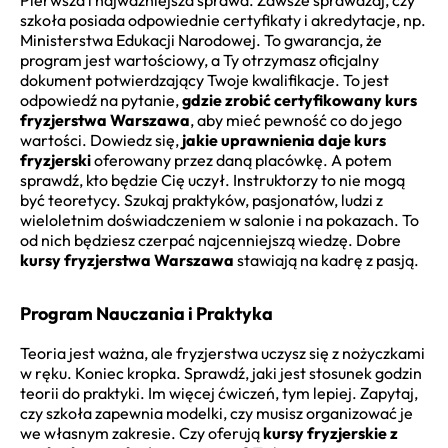
Pierwsza i najważniejsza sprawa. Zawsze sprawdzaj, czy
szkoła posiada odpowiednie certyfikaty i akredytacje, np.
Ministerstwa Edukacji Narodowej. To gwarancja, że
program jest wartościowy, a Ty otrzymasz oficjalny
dokument potwierdzający Twoje kwalifikacje. To jest
odpowiedź na pytanie,
gdzie zrobić certyfikowany kurs
fryzjerstwa Warszawa
, aby mieć pewność co do jego
wartości. Dowiedz się,
jakie uprawnienia daje kurs
fryzjerski
oferowany przez daną placówkę. A potem
sprawdź, kto będzie Cię uczył. Instruktorzy to nie mogą
być teoretycy. Szukaj praktyków, pasjonatów, ludzi z
wieloletnim doświadczeniem w salonie i na pokazach. To
od nich będziesz czerpać najcenniejszą wiedzę. Dobre
kursy fryzjerstwa Warszawa
stawiają na kadrę z pasją.
Program Nauczania i Praktyka
Teoria jest ważna, ale fryzjerstwa uczysz się z nożyczkami
w ręku. Koniec kropka. Sprawdź, jaki jest stosunek godzin
teorii do praktyki. Im więcej ćwiczeń, tym lepiej. Zapytaj,
czy szkoła zapewnia modelki, czy musisz organizować je
we własnym zakresie. Czy oferują
kursy fryzjerskie z