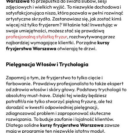
Warszawa
to przepustka do świata ślubów, sesji
zdjęciowych i wielkich wyjść. To niezwykle dochodowa i
satysfakcjonująca nisza, która pozwala w pełni rozwinąć
artystyczne skrzydła. Zastanawiasz się, jak zostać kimś
więcej niż tylko fryzjerem? Właśnie tak! Inwestując w
swoje umiejętności, możesz stać się prawdziwą
profesjonalną stylistką fryzur
, rozchwytywaną przez
najbardziej wymagające klientki. Porządne
kursy
fryzjerstwa Warszawa
otwierają te drzwi.
Pielęgnacja Włosów i Trychologia
Zapomnij o tym, że fryzjerstwo to tylko cięcie i
farbowanie. Prawdziwy profesjonalista to także ekspert
od zdrowia włosów i skóry głowy. Podstawy trychologii to
absolutny must-have. Dzięki tej wiedzy będziesz
potrafił/a nie tylko stworzyć piękną fryzurę, ale też
doradzić w kwestii odpowiedniej pielęgnacji,
zdiagnozować problem i zaproponować skuteczne
rozwiązania. To buduje zaufanie i lojalność klientów.
Dlatego solidne
kursy fryzjerstwa Warszawa
zawsze
mają w programie ten niezwykle istotny moduł.