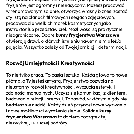
fryzjerów jest ogromny i nienasycony. Możesz pracować
w renomowanym salonie, otworzyć własny biznes, zostać
stylistą na planach filmowych i sesjach zdjęciowych,
pracować dla wielkich marek kosmetycznych jako
instruktor lub przedstawiciel. Możliwości są praktycznie
nieograniczone. Dobre
kursy fryzjerstwa Warszawa
otwierają drzwi, o których istnieniu nawet nie miałeś/a
pojęcia. Wszystko zależy od Twojej ambicji i determinacji.
Rozwój Umiejętności i Kreatywności
To nie tylko praca. To pasja i sztuka. Każda głowa to nowe
płótno, a Ty jesteś artystą. Fryzjerstwo pozwala na
nieustanny rozwój kreatywności, wyczucia estetyki i
zdolności manualnych. Uczysz się komunikacji z klientem,
budowania relacji i precyzji. To zawód, w którym nigdy nie
będziesz się nudzić. Każdy dzień przynosi nowe wyzwania
i nowe możliwości wyrażenia siebie. Solidne
kursy
fryzjerstwa Warszawa
to dopiero początek tej
niezwykłej, творczej podróży.