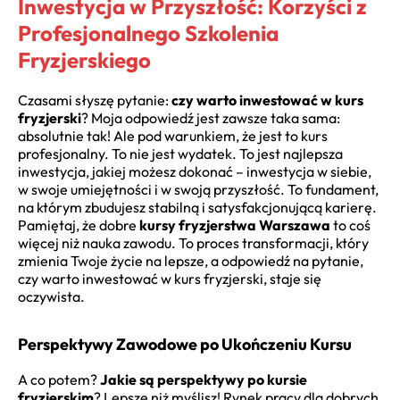
Inwestycja w Przyszłość: Korzyści z
Profesjonalnego Szkolenia
Fryzjerskiego
Czasami słyszę pytanie:
czy warto inwestować w kurs
fryzjerski
? Moja odpowiedź jest zawsze taka sama:
absolutnie tak! Ale pod warunkiem, że jest to kurs
profesjonalny. To nie jest wydatek. To jest najlepsza
inwestycja, jakiej możesz dokonać – inwestycja w siebie,
w swoje umiejętności i w swoją przyszłość. To fundament,
na którym zbudujesz stabilną i satysfakcjonującą karierę.
Pamiętaj, że dobre
kursy fryzjerstwa Warszawa
to coś
więcej niż nauka zawodu. To proces transformacji, który
zmienia Twoje życie na lepsze, a odpowiedź na pytanie,
czy warto inwestować w kurs fryzjerski, staje się
oczywista.
Perspektywy Zawodowe po Ukończeniu Kursu
A co potem?
Jakie są perspektywy po kursie
fryzjerskim
? Lepsze niż myślisz! Rynek pracy dla dobrych