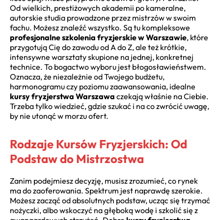
Od wielkich, prestiżowych akademii po kameralne,
autorskie studia prowadzone przez mistrzów w swoim
fachu. Możesz znaleźć wszystko. Są tu kompleksowe
profesjonalne szkolenia fryzjerskie w Warszawie
, które
przygotują Cię do zawodu od A do Z, ale też krótkie,
intensywne warsztaty skupione na jednej, konkretnej
technice. To bogactwo wyboru jest błogosławieństwem.
Oznacza, że niezależnie od Twojego budżetu,
harmonogramu czy poziomu zaawansowania, idealne
kursy fryzjerstwa Warszawa
czekają właśnie na Ciebie.
Trzeba tylko wiedzieć, gdzie szukać i na co zwrócić uwagę,
by nie utonąć w morzu ofert.
Rodzaje Kursów Fryzjerskich: Od
Podstaw do Mistrzostwa
Zanim podejmiesz decyzję, musisz zrozumieć, co rynek
ma do zaoferowania. Spektrum jest naprawdę szerokie.
Możesz zacząć od absolutnych podstaw, ucząc się trzymać
nożyczki, albo wskoczyć na głęboką wodę i szkolić się z
awangardowych strzyżeń. Dobre
kursy fryzjerstwa