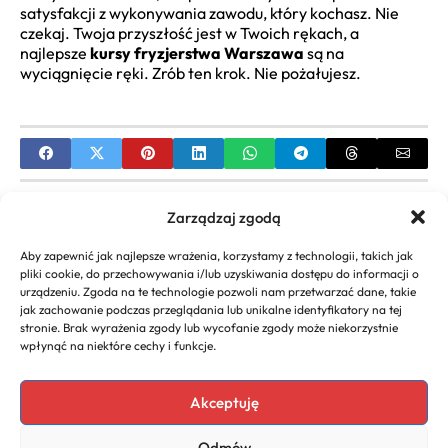
satysfakcji z wykonywania zawodu, który kochasz. Nie
czekaj. Twoja przyszłość jest w Twoich rękach, a
najlepsze
kursy fryzjerstwa Warszawa
są na
wyciągnięcie ręki. Zrób ten krok. Nie pożałujesz.
PREVIOUS
Zarządzaj zgodą
Modne fryzury męskie z brodą: Znajdź Swój Styl
Aby zapewnić jak najlepsze wrażenia, korzystamy z technologii, takich jak
pliki cookie, do przechowywania i/lub uzyskiwania dostępu do informacji o
NEXT
urządzeniu. Zgoda na te technologie pozwoli nam przetwarzać dane, takie
jak zachowanie podczas przeglądania lub unikalne identyfikatory na tej
Najlepsze fryzury fale na wesele inspiracje które
stronie. Brak wyrażenia zgody lub wycofanie zgody może niekorzystnie
musisz zobaczyć
wpłynąć na niektóre cechy i funkcje.
Akceptuję
Copyright 2026. All rights
Polecany program do
Odmów