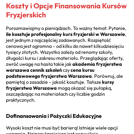
Koszty i Opcje Finansowania Kursów
Fryzjerskich
Porozmawiajmy o pieniądzach. To ważny temat. Pytanie,
ile kosztuje profesjonalny kurs fryzjerski w Warszawie
,
jest jednym z najczęściej zadawanych. Rozpiętość
cenowa jest ogromna – od kilku do nawet kilkudziesięciu
tysięcy złotych. Wszystko zależy od renomy szkoły,
długości kursu i zakresu materiału. Przeglądając oferty,
zwróć uwagę na hasła takie jak
akademia fryzjerstwa
warszawa cennik szkoleń
czy
cena kursu
podstawowego fryzjerstwa Warszawa
. Porównuj, ale
pamiętaj o zasadzie – jakość kosztuje. Tańsze
kursy
fryzjerstwa Warszawa
mogą okazać się pułapką,
oszczędzając na materiałach czy liczbie godzin
praktycznych.
Dofinansowania i Pożyczki Edukacyjne
Wysoki koszt nie musi być barierą! Istnieje wiele opcji
wsparcia. Najpopularniejszą jest oczywiście