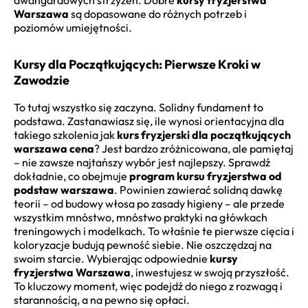
Warszawa
są dopasowane do różnych potrzeb i
poziomów umiejętności.
Kursy dla Początkujących: Pierwsze Kroki w
Zawodzie
To tutaj wszystko się zaczyna. Solidny fundament to
podstawa. Zastanawiasz się, ile wynosi orientacyjna dla
takiego szkolenia jak
kurs fryzjerski dla początkujących
warszawa cena
? Jest bardzo zróżnicowana, ale pamiętaj
– nie zawsze najtańszy wybór jest najlepszy. Sprawdź
dokładnie, co obejmuje
program kursu fryzjerstwa od
podstaw warszawa
. Powinien zawierać solidną dawkę
teorii – od budowy włosa po zasady higieny – ale przede
wszystkim mnóstwo, mnóstwo praktyki na główkach
treningowych i modelkach. To właśnie te pierwsze cięcia i
koloryzacje budują pewność siebie. Nie oszczędzaj na
swoim starcie. Wybierając odpowiednie
kursy
fryzjerstwa Warszawa
, inwestujesz w swoją przyszłość.
To kluczowy moment, więc podejdź do niego z rozwagą i
starannością, a na pewno się opłaci.