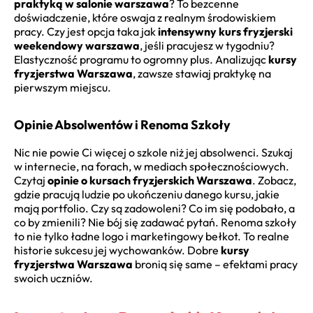
praktyką w salonie warszawa
? To bezcenne
doświadczenie, które oswaja z realnym środowiskiem
pracy. Czy jest opcja taka jak
intensywny kurs fryzjerski
weekendowy warszawa
, jeśli pracujesz w tygodniu?
Elastyczność programu to ogromny plus. Analizując
kursy
fryzjerstwa Warszawa
, zawsze stawiaj praktykę na
pierwszym miejscu.
Opinie Absolwentów i Renoma Szkoły
Nic nie powie Ci więcej o szkole niż jej absolwenci. Szukaj
w internecie, na forach, w mediach społecznościowych.
Czytaj
opinie o kursach fryzjerskich Warszawa
. Zobacz,
gdzie pracują ludzie po ukończeniu danego kursu, jakie
mają portfolio. Czy są zadowoleni? Co im się podobało, a
co by zmienili? Nie bój się zadawać pytań. Renoma szkoły
to nie tylko ładne logo i marketingowy bełkot. To realne
historie sukcesu jej wychowanków. Dobre
kursy
fryzjerstwa Warszawa
bronią się same – efektami pracy
swoich uczniów.