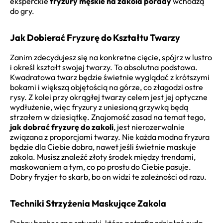
eksperckie
fryzury męskie na zakola porady
wchodzą
do gry.
Jak Dobierać Fryzurę do Kształtu Twarzy
Zanim zdecydujesz się na konkretne cięcie, spójrz w lustro
i określ kształt swojej twarzy. To absolutna podstawa.
Kwadratowa twarz będzie świetnie wyglądać z krótszymi
bokami i większą objętością na górze, co złagodzi ostre
rysy. Z kolei przy okrągłej twarzy celem jest jej optyczne
wydłużenie, więc fryzury z uniesioną grzywką będą
strzałem w dziesiątkę. Znajomość zasad na temat tego,
jak dobrać fryzurę do zakoli
, jest nierozerwalnie
związana z proporcjami twarzy. Nie każda modna fryzura
będzie dla Ciebie dobra, nawet jeśli świetnie maskuje
zakola. Musisz znaleźć złoty środek między trendami,
maskowaniem a tym, co po prostu do Ciebie pasuje.
Dobry fryzjer to skarb, bo on widzi te zależności od razu.
Techniki Strzyżenia Maskujące Zakola
Dobry barber zna sztuczki, które potrafią zdziałać cuda.