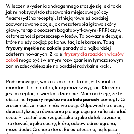
W leczeniu łysienia androgennego stosuje się leki takie
jak minoksydyl (do stosowania miejscowego) czy
finasteryd (na receptę). Istnieją również bardziej
zaawansowane opcje, jak mezoterapia igłowa skóry
głowy, terapia osoczem bogatopłytkowym (PRP) czy w
ostateczności przeszczep włosów. To poważne decyzje,
które należy podjąć po konsultacji z lekarzem. To są
fryzury męskie na zakola porady
dla najbardziej
zdeterminowanych. Z kolei
fryzury dla rzadkich włosów i
zakoli
mogą być świetnym rozwiązaniem tymczasowym,
zanim zdecydujesz się na bardziej radykalne kroki.
Podsumowując, walka z zakolami to nie jest sprint, a
maraton. I to maraton, który możesz wygrać. Kluczem
jest akceptacja, wiedza i działanie. Mam nadzieję, że te
obszerne
fryzury męskie na zakola porady
pomogły Ci
zrozumieć, że masz mnóstwo opcji. Odpowiednie cięcie,
dobra stylizacja i świadoma pielęgnacja potrafią zdziałać
cuda. Przestań postrzegać zakola jako defekt, a zacznij
traktować je jako cechę, która, odpowiednio ograna,
może dodać Ci charakteru. Bo ostatecznie, najlepsza