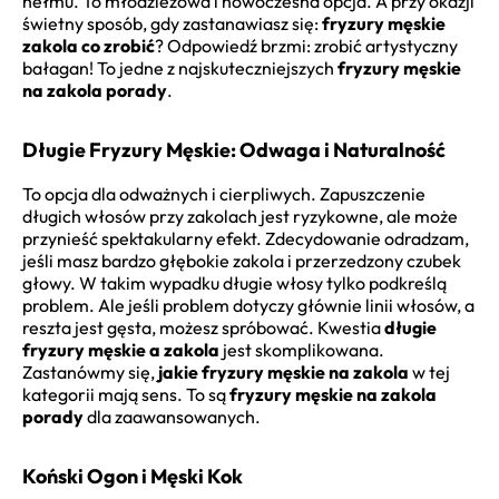
hełmu. To młodzieżowa i nowoczesna opcja. A przy okazji
świetny sposób, gdy zastanawiasz się:
fryzury męskie
zakola co zrobić
? Odpowiedź brzmi: zrobić artystyczny
bałagan! To jedne z najskuteczniejszych
fryzury męskie
na zakola porady
.
Długie Fryzury Męskie: Odwaga i Naturalność
To opcja dla odważnych i cierpliwych. Zapuszczenie
długich włosów przy zakolach jest ryzykowne, ale może
przynieść spektakularny efekt. Zdecydowanie odradzam,
jeśli masz bardzo głębokie zakola i przerzedzony czubek
głowy. W takim wypadku długie włosy tylko podkreślą
problem. Ale jeśli problem dotyczy głównie linii włosów, a
reszta jest gęsta, możesz spróbować. Kwestia
długie
fryzury męskie a zakola
jest skomplikowana.
Zastanówmy się,
jakie fryzury męskie na zakola
w tej
kategorii mają sens. To są
fryzury męskie na zakola
porady
dla zaawansowanych.
Koński Ogon i Męski Kok