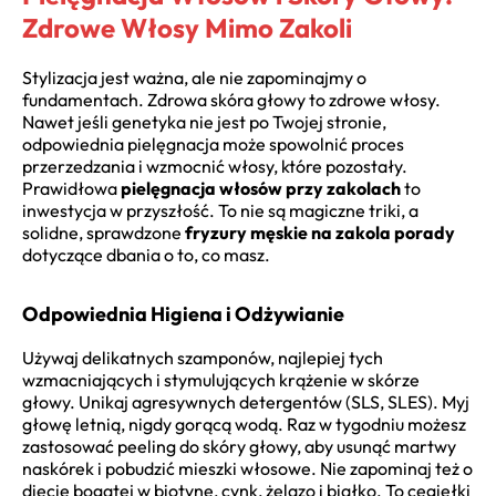
Zdrowe Włosy Mimo Zakoli
Stylizacja jest ważna, ale nie zapominajmy o
fundamentach. Zdrowa skóra głowy to zdrowe włosy.
Nawet jeśli genetyka nie jest po Twojej stronie,
odpowiednia pielęgnacja może spowolnić proces
przerzedzania i wzmocnić włosy, które pozostały.
Prawidłowa
pielęgnacja włosów przy zakolach
to
inwestycja w przyszłość. To nie są magiczne triki, a
solidne, sprawdzone
fryzury męskie na zakola porady
dotyczące dbania o to, co masz.
Odpowiednia Higiena i Odżywianie
Używaj delikatnych szamponów, najlepiej tych
wzmacniających i stymulujących krążenie w skórze
głowy. Unikaj agresywnych detergentów (SLS, SLES). Myj
głowę letnią, nigdy gorącą wodą. Raz w tygodniu możesz
zastosować peeling do skóry głowy, aby usunąć martwy
naskórek i pobudzić mieszki włosowe. Nie zapominaj też o
diecie bogatej w biotynę, cynk, żelazo i białko. To cegiełki