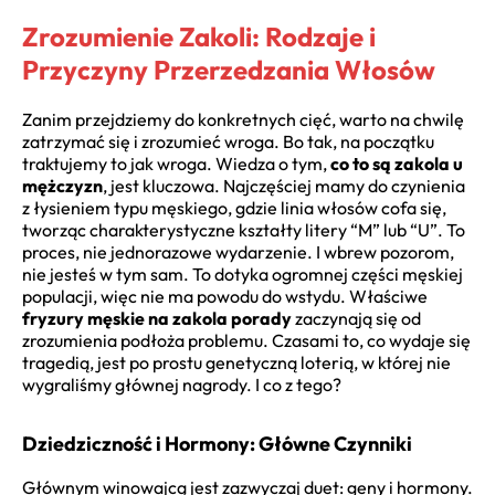
Zrozumienie Zakoli: Rodzaje i
Przyczyny Przerzedzania Włosów
Zanim przejdziemy do konkretnych cięć, warto na chwilę
zatrzymać się i zrozumieć wroga. Bo tak, na początku
traktujemy to jak wroga. Wiedza o tym,
co to są zakola u
mężczyzn
, jest kluczowa. Najczęściej mamy do czynienia
z łysieniem typu męskiego, gdzie linia włosów cofa się,
tworząc charakterystyczne kształty litery “M” lub “U”. To
proces, nie jednorazowe wydarzenie. I wbrew pozorom,
nie jesteś w tym sam. To dotyka ogromnej części męskiej
populacji, więc nie ma powodu do wstydu. Właściwe
fryzury męskie na zakola porady
zaczynają się od
zrozumienia podłoża problemu. Czasami to, co wydaje się
tragedią, jest po prostu genetyczną loterią, w której nie
wygraliśmy głównej nagrody. I co z tego?
Dziedziczność i Hormony: Główne Czynniki
Głównym winowajcą jest zazwyczaj duet: geny i hormony.