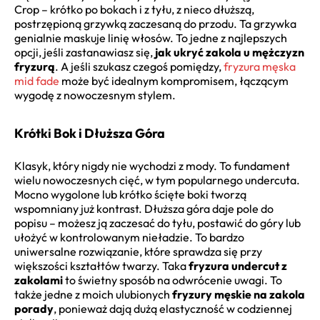
Crop – krótko po bokach i z tyłu, z nieco dłuższą,
postrzępioną grzywką zaczesaną do przodu. Ta grzywka
genialnie maskuje linię włosów. To jedne z najlepszych
opcji, jeśli zastanawiasz się,
jak ukryć zakola u mężczyzn
fryzurą
. A jeśli szukasz czegoś pomiędzy,
fryzura męska
mid fade
może być idealnym kompromisem, łączącym
wygodę z nowoczesnym stylem.
Krótki Bok i Dłuższa Góra
Klasyk, który nigdy nie wychodzi z mody. To fundament
wielu nowoczesnych cięć, w tym popularnego undercuta.
Mocno wygolone lub krótko ścięte boki tworzą
wspomniany już kontrast. Dłuższa góra daje pole do
popisu – możesz ją zaczesać do tyłu, postawić do góry lub
ułożyć w kontrolowanym nieładzie. To bardzo
uniwersalne rozwiązanie, które sprawdza się przy
większości kształtów twarzy. Taka
fryzura undercut z
zakolami
to świetny sposób na odwrócenie uwagi. To
także jedne z moich ulubionych
fryzury męskie na zakola
porady
, ponieważ dają dużą elastyczność w codziennej