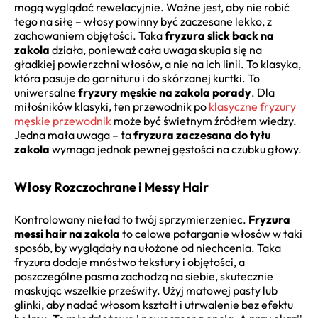
mogą wyglądać rewelacyjnie. Ważne jest, aby nie robić
tego na siłę – włosy powinny być zaczesane lekko, z
zachowaniem objętości. Taka
fryzura slick back na
zakola
działa, ponieważ cała uwaga skupia się na
gładkiej powierzchni włosów, a nie na ich linii. To klasyka,
która pasuje do garnituru i do skórzanej kurtki. To
uniwersalne
fryzury męskie na zakola porady
. Dla
miłośników klasyki, ten przewodnik po
klasyczne fryzury
męskie przewodnik
może być świetnym źródłem wiedzy.
Jedna mała uwaga – ta
fryzura zaczesana do tyłu
zakola
wymaga jednak pewnej gęstości na czubku głowy.
Włosy Rozczochrane i Messy Hair
Kontrolowany nieład to twój sprzymierzeniec.
Fryzura
messi hair na zakola
to celowe potarganie włosów w taki
sposób, by wyglądały na ułożone od niechcenia. Taka
fryzura dodaje mnóstwo tekstury i objętości, a
poszczególne pasma zachodzą na siebie, skutecznie
maskując wszelkie prześwity. Użyj matowej pasty lub
glinki, aby nadać włosom kształt i utrwalenie bez efektu