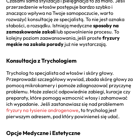
Czasami sama stylizacja i pielęgnacja to za mało. Jeśli
przerzedzenie włosów postępuje bardzo szybko i
znacząco wpływa na Twoje samopoczucie, warto
rozważyć konsultację ze specjalistą. To nie jest oznaka
słabości, a rozsądku. Istnieją medyczne
sposoby na
zamaskowanie zakoli
lub spowolnienie procesu. To
kolejny poziom zaawansowania, jeśli proste
fryzury
męskie na zakola porady
już nie wystarczają.
Konsultacja z Trychologiem
Trycholog to specjalista od włosów i skóry głowy.
Przeprowadzi szczegółowy wywiad, zbada skórę głowy za
pomocą mikrokamery i pomoże zdiagnozować przyczynę
problemu. Może zalecić odpowiednie zabiegi, kuracje czy
preparaty, które pomogą wzmocnić włosy i zahamować
ich wypadanie. Jeśli zastanawiasz się nad problemem
fryzury na łysienie androgenowe
, to trycholog jest
pierwszym adresem, pod który powinieneś się udać.
Opcje Medyczne i Estetyczne