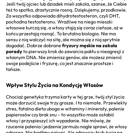
Jeśli twój ojciec lub dziadek mieli zakola, szanse, że Ciebie
też to spotka, drastycznie rosną. Dziękujemy, przodkowie.
Za wszystko odpowiada dihydrotestosteron, czyli DHT,
pochodna testosteronu. Wrażliwe na niego mieszki
włosowe kurczą się, a włosy stają się coraz cieńsze, aż w
końcu przestają rosnąć. To brutalna biologia. Nie ma
sensu z nią walczyć na siłę, ale można się z nią sprytnie
dogadać. Dobrze dobrane
fryzury męskie na zakola
porady
to pierwszy krok do zawarcia paktu o nieagresji z
własnym DNA. Nie zmienisz genów, ale możesz zmienić
swoje podejście i fryzurę, co jest znacznie prostsze i
tańsze.
Wpływ Stylu Życia na Kondycję Włosów
Chociaż genetyka trzyma karty w tej grze, twój styl życia
może dorzucić swoje trzy grosze. I to niemałe. Przewlekły
stres, fatalna dieta uboga w witaminy i minerały, palenie
papierosów czy brak snu – to wszystko może osłabić
włosy i przyspieszyć ich wypadanie. Nie mówię, że
rzucenie palenia i jedzenie jarmużu nagle sprawi, że włosy
odrosną. Nie bądźmy naiwni. Ale zdrowszy tryb życia na