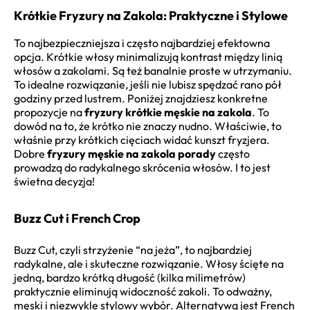
Krótkie Fryzury na Zakola: Praktyczne i Stylowe
To najbezpieczniejsza i często najbardziej efektowna
opcja. Krótkie włosy minimalizują kontrast między linią
włosów a zakolami. Są też banalnie proste w utrzymaniu.
To idealne rozwiązanie, jeśli nie lubisz spędzać rano pół
godziny przed lustrem. Poniżej znajdziesz konkretne
propozycje na
fryzury krótkie męskie na zakola
. To
dowód na to, że krótko nie znaczy nudno. Właściwie, to
właśnie przy krótkich cięciach widać kunszt fryzjera.
Dobre
fryzury męskie na zakola porady
często
prowadzą do radykalnego skrócenia włosów. I to jest
świetna decyzja!
Buzz Cut i French Crop
Buzz Cut, czyli strzyżenie “na jeża”, to najbardziej
radykalne, ale i skuteczne rozwiązanie. Włosy ścięte na
jedną, bardzo krótką długość (kilka milimetrów)
praktycznie eliminują widoczność zakoli. To odważny,
męski i niezwykle stylowy wybór. Alternatywą jest French