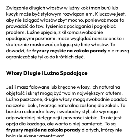
Związanie długich włosów w luźny kok (man bun) lub
kucyk może być stylowym rozwiązaniem. Kluczowe jest,
aby nie ściągać włosów zbyt mocno, ponieważ może to
prowadzić do tzw. łysienia z pociągania i pogłębiać
problem. Luźne upięcie, z kilkoma swobodnie
opadającymi pasmami, może wyglądać nonszalancko i
skutecznie maskować cofającą się linię włosów. To
dowodzi, że
fryzury męskie na zakola porady
nie muszą
ograniczać się tylko do krótkich cięć.
Włosy Długie i Luźno Spadające
Jeśli masz falowane lub kręcone włosy, ich naturalna
objętość i skręt mogą być twoim największym atutem.
Luźno puszczone, długie włosy mogą swobodnie opadać
na czoło i boki, tworząc naturalną zasłonę dla zakoli. To
bardzo rockandrollowy i swobodny styl, ale wymaga
odpowiedniej pielęgnacji i pewności siebie. To nie jest
opcja dla każdego, ale warto o niej pamiętać. To są
fryzury męskie na zakola porady
dla tych, którzy nie
boją się eksperymentować.