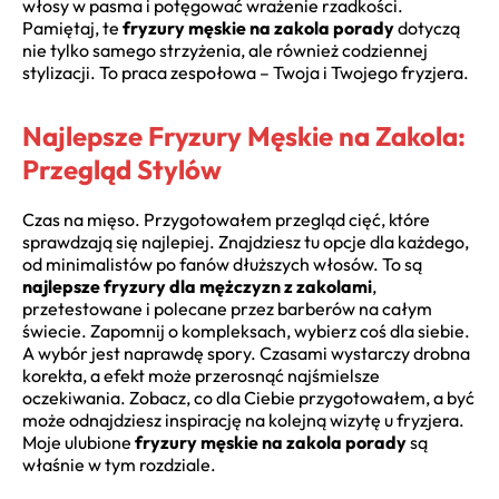
włosy w pasma i potęgować wrażenie rzadkości.
Pamiętaj, te
fryzury męskie na zakola porady
dotyczą
nie tylko samego strzyżenia, ale również codziennej
stylizacji. To praca zespołowa – Twoja i Twojego fryzjera.
Najlepsze Fryzury Męskie na Zakola:
Przegląd Stylów
Czas na mięso. Przygotowałem przegląd cięć, które
sprawdzają się najlepiej. Znajdziesz tu opcje dla każdego,
od minimalistów po fanów dłuższych włosów. To są
najlepsze fryzury dla mężczyzn z zakolami
,
przetestowane i polecane przez barberów na całym
świecie. Zapomnij o kompleksach, wybierz coś dla siebie.
A wybór jest naprawdę spory. Czasami wystarczy drobna
korekta, a efekt może przerosnąć najśmielsze
oczekiwania. Zobacz, co dla Ciebie przygotowałem, a być
może odnajdziesz inspirację na kolejną wizytę u fryzjera.
Moje ulubione
fryzury męskie na zakola porady
są
właśnie w tym rozdziale.