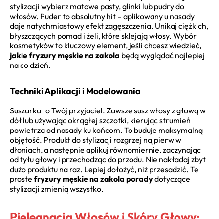
stylizacji wybierz matowe pasty, glinki lub pudry do
włosów. Puder to absolutny hit – aplikowany u nasady
daje natychmiastowy efekt zagęszczenia. Unikaj ciężkich,
błyszczących pomad i żeli, które sklejają włosy. Wybór
kosmetyków to kluczowy element, jeśli chcesz wiedzieć,
jakie fryzury męskie na zakola
będą wyglądać najlepiej
na co dzień.
Techniki Aplikacji i Modelowania
Suszarka to Twój przyjaciel. Zawsze susz włosy z głową w
dół lub używając okrągłej szczotki, kierując strumień
powietrza od nasady ku końcom. To buduje maksymalną
objętość. Produkt do stylizacji rozgrzej najpierw w
dłoniach, a następnie aplikuj równomiernie, zaczynając
od tyłu głowy i przechodząc do przodu. Nie nakładaj zbyt
dużo produktu na raz. Lepiej dołożyć, niż przesadzić. Te
proste
fryzury męskie na zakola porady
dotyczące
stylizacji zmienią wszystko.
Pielęgnacja Włosów i Skóry Głowy: