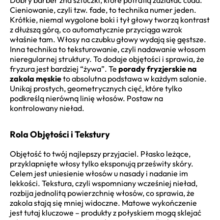
Cieniowanie, czyli tzw. fade, to technika numer jeden.
Krótkie, niemal wygolone boki i tył głowy tworzą kontrast
z dłuższą górą, co automatycznie przyciąga wzrok
właśnie tam. Włosy na czubku głowy wydają się gęstsze.
Inna technika to teksturowanie, czyli nadawanie włosom
nieregularnej struktury. To dodaje objętości i sprawia, że
fryzura jest bardziej “żywa”. Te
porady fryzjerskie na
zakola męskie
to absolutna podstawa w każdym salonie.
Unikaj prostych, geometrycznych cięć, które tylko
podkreślą nierówną linię włosów. Postaw na
kontrolowany nieład.
Rola Objętości i Tekstury
Objętość to twój najlepszy przyjaciel. Płasko leżące,
przyklapnięte włosy tylko eksponują prześwity skóry.
Celem jest uniesienie włosów u nasady i nadanie im
lekkości. Tekstura, czyli wspomniany wcześniej nieład,
rozbija jednolitą powierzchnię włosów, co sprawia, że
zakola stają się mniej widoczne. Matowe wykończenie
jest tutaj kluczowe – produkty z połyskiem mogą sklejać