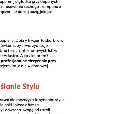
 Zapomnij o gładko przyklepanych
o stosowanie suchego szamponu u
łączeniu z dobrą bazą, jaką są
pieru. Dobry fryzjer to skarb, a w
żówkami, by stworzyć iluzję
ać na forach internetowych lub w
z w lustro. A co z kolorem?
e
profesjonalne strzyżenie przy
ryzjerskim, a nie w domowej
ślanie Stylu
enowe
dla mężczyzn to synonim stylu
ie boki i nieco dłuższa,
y i odwraca uwagę od zakoli.