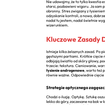
Nie udawajmy, że to tylko kwestia 
starsi, pozbawieni wigoru. Ja sam p
obronny. Stres związany z łysienie
odzyskanie kontroli, a nowa, dobrz
nadal tu jestem, nadal świetnie w
wizerunkiem.
Kluczowe Zasady 
Istnieje kilka żelaznych zasad. Po 
gęstszymi partiami. Krótkie cięcie
odbijają światło od skóry głowy, pod
trzecie: tekstura. Cieniowanie, war
łysienie androgenowe
, warto też 
równie ważne. Odpowiednie cięcie
Strategie optycznego zagęsz
Chodzi o iluzję. Optykę. Sztukę osz
lekko do góry, zaczesane na bok w 