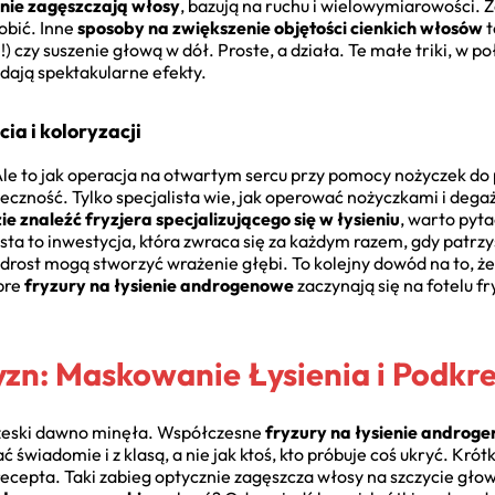
znie zagęszczają włosy
, bazują na ruchu i wielowymiarowości.
obić. Inne
sposoby na zwiększenie objętości cienkich włosów
t
 czy suszenie głową w dół. Proste, a działa. Te małe triki, w po
 dają spektakularne efekty.
ia i koloryzacji
 to jak operacja na otwartym sercu przy pomocy nożyczek do pa
eczność. Tylko specjalista wie, jak operować nożyczkami i dega
ie znaleźć fryzjera specjalizującego się w łysieniu
, warto pyt
sta to inwestycja, która zwraca się za każdym razem, gdy patrzys
odrost mogą stworzyć wrażenie głębi. To kolejny dowód na to, ż
bre
fryzury na łysienie androgenowe
zaczynają się na fotelu f
zn: Maskowanie Łysienia i Podkre
czeski dawno minęła. Współczesne
fryzury na łysienie androg
ć świadomie i z klasą, a nie jak ktoś, kto próbuje coś ukryć. Krótk
ecepta. Taki zabieg optycznie zagęszcza włosy na szczycie głow