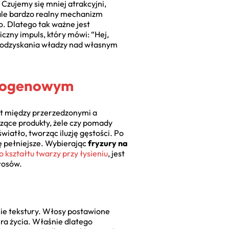
Czujemy się mniej atrakcyjni,
, ale bardzo realny mechanizm
o. Dlatego tak ważne jest
czny impuls, który mówi: “Hej,
 odzyskania władzy nad własnym
drogenowym
rast między przerzedzonymi a
czące produkty, żele czy pomady
wiatło, tworząc iluzję gęstości. Po
ię pełniejsze. Wybierając
fryzury na
o kształtu twarzy przy łysieniu
, jest
łosów.
enie tekstury. Włosy postawione
era życia. Właśnie dlatego