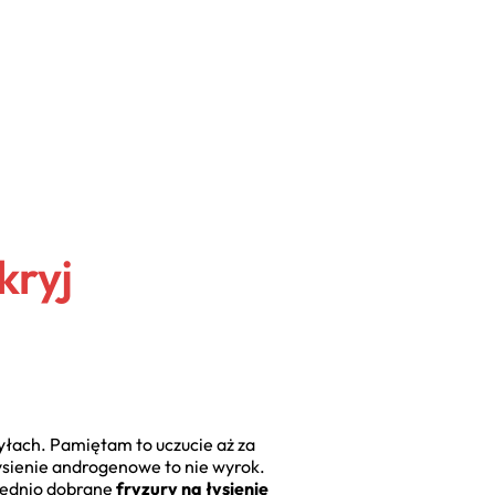
kryj
yłach. Pamiętam to uczucie aż za
 łysienie androgenowe to nie wyrok.
wiednio dobrane
fryzury na łysienie