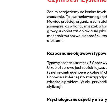
Zanim przejdziemy do konkretnych 
znaczeniu. To uwarunkowana genet
Mówiąc prościej, organizm sam ataku
jaśniejsze, aż w końcu mieszek wło
głowy, u kobiet zaś objawia się jak
mechanizmu pozwala dobrać skute
efektami.
Rozpoznanie objawów i typów 
Typowy scenariusz męski? Coraz wyż
U kobiet sprawa jest subtelniejsza,
łysienie androgenowe u kobiet
? K
Panowie z kolei często szukają odp
zdradzają problem. W obu przypadk
stylizacji.
Psychologiczne aspekty utrat