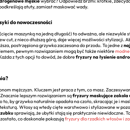
androgenowe męskie
wybrać? Odpowiedź brzmi: krótkie, zdecydo
podkreślają atuty, zamiast maskować wady.
lasyki do nowoczesności
 (cięcie maszynką na jedną długość) to odważna, ale niezwykle s
w cut, z nieco dłuższą górą, daje więcej możliwości stylizacji. A
uższa, postrzępiona grzywka zaczesana do przodu. To jedne z
na
oblemem, pewnym rozwiązaniem mogą być także niektóre
modne 
Każda z tych opcji to dowód, że dobre
fryzury na łysienie and
nia?
ionom mężczyzn. Kluczem jest praca z tym, co masz. Zaczesywan
a. Znacznie lepszym rozwiązaniem są
fryzury maskujące zakola
o to, by grzywka naturalnie opadała na czoło, skracając je i ma
z teksturą. Włosy są wtedy cięte warstwowo i stylizowane w poz
czubku
sprawiają, że ubytki stają się praktycznie niewidoczne. 
 zostało, co doskonale pokazują
fryzury dla rzadkich włosów i za