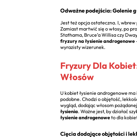
Odważne podejścia: Golenie 
Jest też opcja ostateczna. I, wbrew
Zamiast martwić się o włosy, po pr
Stathama, Bruce’a Willisa czy Dwa
fryzury na łysienie androgenowe
wyrazisty wizerunek.
Fryzury Dla Kobie
Włosów
U kobiet łysienie androgenowe ma in
podobne. Chodzi o objętość, lekkoś
wygląd, dodając włosom pożądanej 
łysienia
. Ważne jest, by działać sz
łysienie androgenowe
to dla kobie
Cięcia dodające objętości i lek