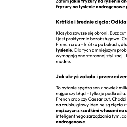
Zatem
jakie fryzury na łysienie 
fryzury na łysienie androgenowe
Krótkie i średnie cięcia: Od k
Klasyka zawsze się obroni. Buzz cut
i jest praktycznie bezobsługowa. Cre
French crop – krótko po bokach, dł
łysienie
. Dla tych z mniejszym pr
wymagają one starannej stylizacji. 
modne.
Jak ukryć zakola i przerzedze
To pytanie spędza sen z powiek mil
najgorszy błąd – tylko je podkreśl
French crop czy Caesar cut. Chodzi 
na czubku głowy idealne są cięcia 
mężczyzn z rzadkimi włosami na 
inteligentnego zarządzania tym, co
androgenowe
.