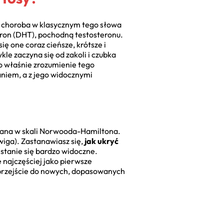
e choroba w klasycznym tego słowa
ron (DHT), pochodną testosteronu.
ę one coraz cieńsze, krótsze i
le zaczyna się od zakoli i czubka
To właśnie zrozumienie tego
niem, a z jego widocznymi
ywana w skali Norwooda-Hamiltona.
wiga). Zastanawiasz się,
jak ukryć
stanie się bardzo widoczne.
e najczęściej jako pierwsze
 przejście do nowych, dopasowanych