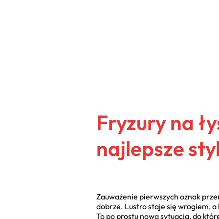
Fryzury na ł
najlepsze sty
Zauważenie pierwszych oznak przerz
dobrze. Lustro staje się wrogiem, a 
To po prostu nowa sytuacja, do któ