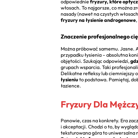
odpowiednie
fryzury, które optyc
włosach. To najgorsze, co można zr
nasady (nawet na czystych włosach!)
fryzury na łysienie androgenowe
,
Znaczenie profesjonalnego cięc
Można próbować samemu. Jasne. Ale
przypadku łysienia – absolutna koni
objętości. Szukając odpowiedzi,
gdz
grupach wsparcia. Taki profesjonali
Delikatne refleksy lub ciemniejszy 
łysieniu
to podstawa. Pamiętaj, do
łazience.
Fryzury Dla Mężczy
Panowie, czas na konkrety. Era za
i akceptacji. Chodzi o to, by wygląda
teksturowana góra to uniwersalna r