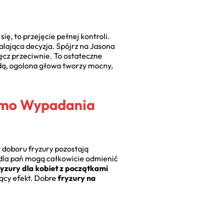
ię, to przejęcie pełnej kontroli.
alająca decyzja. Spójrz na Jasona
ęcz przeciwnie. To ostateczne
dą, ogolona głowa tworzy mocny,
mimo Wypadania
y doboru fryzury pozostają
dla pań mogą całkowicie odmienić
ryzury dla kobiet z początkami
jący efekt. Dobre
fryzury na