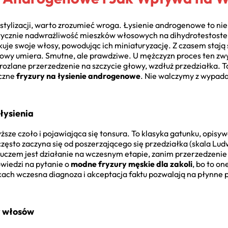
stylizacji, warto zrozumieć wroga. Łysienie androgenowe to ni
ycznie nadwrażliwość mieszków włosowych na dihydrotestoste
je swoje włosy, powodując ich miniaturyzację. Z czasem stają si
sowy umiera. Smutne, ale prawdziwe. U mężczyzn proces ten zwyk
o rozlane przerzedzenie na szczycie głowy, wzdłuż przedziałka. 
czne
fryzury na łysienie androgenowe
. Nie walczymy z wypada
łysienia
sze czoło i pojawiająca się tonsura. To klasyka gatunku, opis
 często zaczyna się od poszerzającego się przedziałka (skala Lud
luczem jest działanie na wczesnym etapie, zanim przerzedzenie 
owiedzi na pytanie o
modne fryzury męskie dla zakoli
, bo to on
ach wczesna diagnoza i akceptacja faktu pozwalają na płynne
y włosów