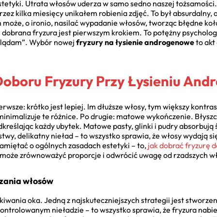
estetyki. Utrata włosów uderza w samo sedno naszej tożsamości. 
rzez kilka miesięcy unikałem robienia zdjęć. To był absurdalny
m może, o ironio, nasilać wypadanie włosów, tworząc błędne koł
e dobrana fryzura jest pierwszym krokiem. To potężny psychologi
yglądam”. Wybór nowej
fryzury na łysienie androgenowe
to akt
Doboru Fryzury Przy Łysieniu An
pierwsze: krótko jest lepiej. Im dłuższe włosy, tym większy kont
 minimalizuje te różnice. Po drugie: matowe wykończenie. Błysz
kreślając każdy ubytek. Matowe pasty, glinki i pudry absorbują ś
stwy, delikatny nieład – to wszystko sprawia, że włosy wydają s
pamiętać o ogólnych zasadach estetyki – to,
jak dobrać fryzurę d
 może zrównoważyć proporcje i odwrócić uwagę od rzadszych w
czania włosów
ukiwania oka. Jedną z najskuteczniejszych strategii jest stworz
kontrolowanym nieładzie – to wszystko sprawia, że fryzura nabi