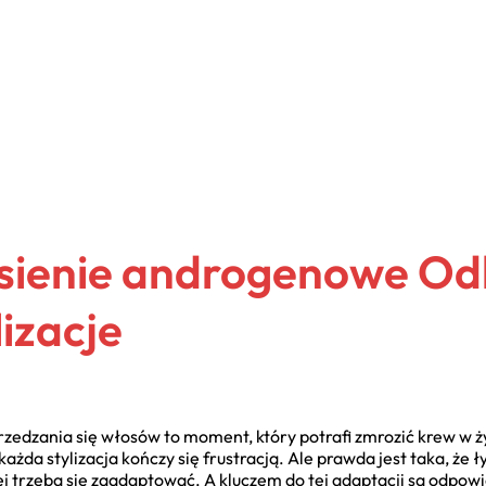
ysienie androgenowe Od
lizacje
edzania się włosów to moment, który potrafi zmrozić krew w ż
każda stylizacja kończy się frustracją. Ale prawda jest taka, że
rej trzeba się zaadaptować. A kluczem do tej adaptacji są odpo