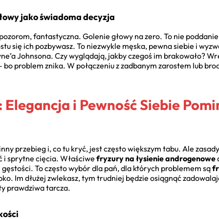
głowy jako świadoma decyzja
 pozorom, fantastyczna. Golenie głowy na zero. To nie poddanie s
ostu się ich pozbywasz. To niezwykle męska, pewna siebie i wyzw
yne’a Johnsona. Czy wyglądają, jakby czegoś im brakowało? Wr
– bo problem znika. W połączeniu z zadbanym zarostem lub bro
t: Elegancja i Pewność Siebie Po
ny przebieg i, co tu kryć, jest często większym tabu. Ale zasad
ć i sprytne cięcia. Właściwe
fryzury na łysienie androgenowe
gęstości. To często wybór dla pań, dla których problemem są
f
ybko. Im dłużej zwlekasz, tym trudniej będzie osiągnąć zadowala
ty prawdziwa tarcza.
kości