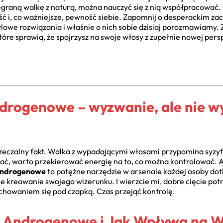
zegraną walkę z naturą, można nauczyć się z nią współpracowa
ość i, co ważniejsze, pewność siebie. Zapomnij o desperackim z
stylowe rozwiązania i właśnie o nich sobie dzisiaj porozmawiamy
które sprawią, że spojrzysz na swoje włosy z zupełnie nowej per
ndrogenowe – wyzwanie, ale nie wy
rzeczalny fakt. Walka z wypadającymi włosami przypomina syzy
ymać, warto przekierować energię na to, co można kontrolować. A
 androgenowe
to potężne narzędzie w arsenale każdej osoby dot
e kreowanie swojego wizerunku. I wierzcie mi, dobre cięcie potr
 z chowaniem się pod czapką. Czas przejąć kontrolę.
e Androgenowe i Jak Wpływa na 