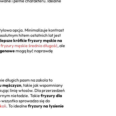
wane i pełne charakteru. Idealne
tylowa opcja. Minimalizuje kontrast
bsolutnym hitem ostatnich lat jest
jlepsze krótkie fryzury męskie na
fryzury męskie średnia długość
, ale
rogenowe
mogą być naprawdę
ie długich pasm na zakola to
 u mężczyzn
, takie jak wspomniany
skując linię włosów. Dla przerzedzeń
ornym nieładzie. Takie
fryzury dla
To wszystko sprowadza się do
koli
. To idealne
fryzury na łysienie