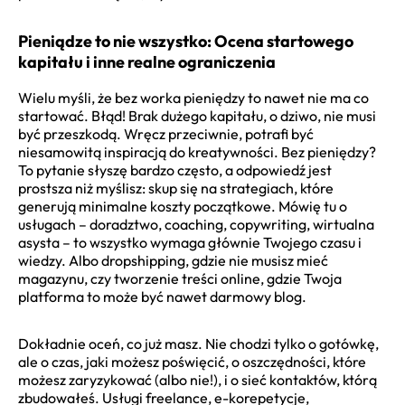
Pieniądze to nie wszystko: Ocena startowego
kapitału i inne realne ograniczenia
Wielu myśli, że bez worka pieniędzy to nawet nie ma co
startować. Błąd! Brak dużego kapitału, o dziwo, nie musi
być przeszkodą. Wręcz przeciwnie, potrafi być
niesamowitą inspiracją do kreatywności. Bez pieniędzy?
To pytanie słyszę bardzo często, a odpowiedź jest
prostsza niż myślisz: skup się na strategiach, które
generują minimalne koszty początkowe. Mówię tu o
usługach – doradztwo, coaching, copywriting, wirtualna
asysta – to wszystko wymaga głównie Twojego czasu i
wiedzy. Albo dropshipping, gdzie nie musisz mieć
magazynu, czy tworzenie treści online, gdzie Twoja
platforma to może być nawet darmowy blog.
Dokładnie oceń, co już masz. Nie chodzi tylko o gotówkę,
ale o czas, jaki możesz poświęcić, o oszczędności, które
możesz zaryzykować (albo nie!), i o sieć kontaktów, którą
zbudowałeś. Usługi freelance, e-korepetycje,