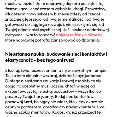
musisz wiedzieć, że to naprawdę dopiero początek tej
fascynującej, choć czasem wyboistej drogi. Prawdziwy,
długoterminowy sukces w biznesie zależy od czegoś
znacznie głębszego: od Twojej mentalności, od Twojej
gotowości do ciągłego rozwoju i, nie oszukujmy się, od
Twojej odporności psychicznej. Jeśli szukasz dodatkowej
motywacji, warto zobaczyć
najlepsze filmy o biznesie
,
które naprawdę potrafią zainspirować do działania.
Nieustanna nauka, budowanie sieci kontaktów i
elastyczność – bez tego ani rusz!
Słuchaj, świat biznesu zmienia się w zawrotnym tempie.
To, co było aktualne wczoraj, dziś może być już passe!
Dlatego nieustanna edukacja i rozwój osobisty to nie
opcja, to absolutny mus. Ucz się, chłoń wiedzę od
ekspertów, czytaj, słuchaj podcastów – wszystko, co
poszerzy Twoje horyzonty. Buduj sieć kontaktów,
poznawaj ludzi, bo nigdy nie wiesz, kto kiedy okaże się
cennym partnerem, doradcą czy nawet klientem. I, co
ważne, szukaj mentorów! Kogoś, kto już przeszedł tę