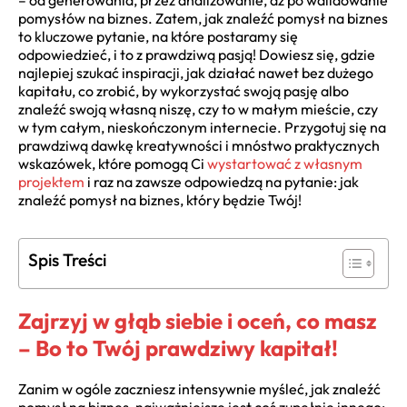
– od generowania, przez analizowanie, aż po walidowanie
pomysłów na biznes. Zatem, jak znaleźć pomysł na biznes
to kluczowe pytanie, na które postaramy się
odpowiedzieć, i to z prawdziwą pasją! Dowiesz się, gdzie
najlepiej szukać inspiracji, jak działać nawet bez dużego
kapitału, co zrobić, by wykorzystać swoją pasję albo
znaleźć swoją własną niszę, czy to w małym mieście, czy
w tym całym, nieskończonym internecie. Przygotuj się na
prawdziwą dawkę kreatywności i mnóstwo praktycznych
wskazówek, które pomogą Ci
wystartować z własnym
projektem
i raz na zawsze odpowiedzą na pytanie: jak
znaleźć pomysł na biznes, który będzie Twój!
Spis Treści
Zajrzyj w głąb siebie i oceń, co masz
– Bo to Twój prawdziwy kapitał!
Zanim w ogóle zaczniesz intensywnie myśleć, jak znaleźć
pomysł na biznes, najważniejsze jest coś zupełnie innego: