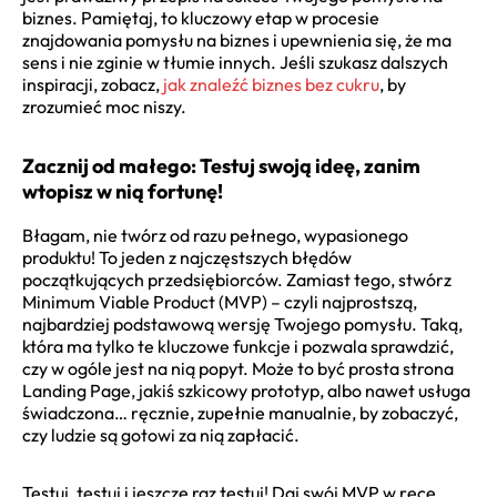
biznes. Pamiętaj, to kluczowy etap w procesie
znajdowania pomysłu na biznes i upewnienia się, że ma
sens i nie zginie w tłumie innych. Jeśli szukasz dalszych
inspiracji, zobacz,
jak znaleźć biznes bez cukru
, by
zrozumieć moc niszy.
Zacznij od małego: Testuj swoją ideę, zanim
wtopisz w nią fortunę!
Błagam, nie twórz od razu pełnego, wypasionego
produktu! To jeden z najczęstszych błędów
początkujących przedsiębiorców. Zamiast tego, stwórz
Minimum Viable Product (MVP) – czyli najprostszą,
najbardziej podstawową wersję Twojego pomysłu. Taką,
która ma tylko te kluczowe funkcje i pozwala sprawdzić,
czy w ogóle jest na nią popyt. Może to być prosta strona
Landing Page, jakiś szkicowy prototyp, albo nawet usługa
świadczona… ręcznie, zupełnie manualnie, by zobaczyć,
czy ludzie są gotowi za nią zapłacić.
Testuj, testuj i jeszcze raz testuj! Daj swój MVP w ręce