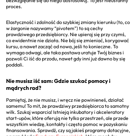
bezwzględnie się do niego dostosowuj. To jest nieustanny
proces.
Elastyczność i zdolność do szybkiej zmiany kierunku (to, co
w żargonie nazywamy “pivotem”) to są cechy
prawdziwego przedsiębiorcy. Nie upieraj się przy czymś,
co ewidentnie nie działa. Nie bój się zmieniać, korygować
kursu, a nawet zacząć od nowa, jeśli to konieczne. To
wymaga odwagi, ale taka postawa uratuje Twój biznes i
pozwoli Ci iść do przodu, nawet gdy inni już dawno by się
poddali.
Nie musisz iść sam: Gdzie szukać pomocy i
mądrych rad?
Pamiętaj, że nie musisz, i wręcz nie powinieneś, działać
samemu! To mit, że prawdziwy przedsiębiorca to samotny
wilk. Szukaj wsparcia! Istnieją inkubatory i akceleratory
start-upów, które oferują nie tylko przestrzeń, ale przede
wszystkim wiedzę, kontakty i często pomoc w pozyskaniu
finansowania. Sprawdź, czy są jakieś programy dotacyjne,