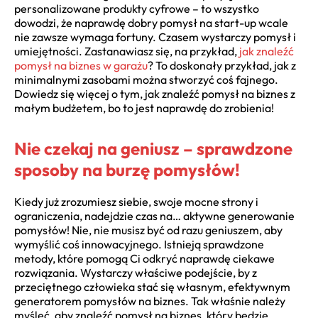
personalizowane produkty cyfrowe – to wszystko
dowodzi, że naprawdę dobry pomysł na start-up wcale
nie zawsze wymaga fortuny. Czasem wystarczy pomysł i
umiejętności. Zastanawiasz się, na przykład,
jak znaleźć
pomysł na biznes w garażu
? To doskonały przykład, jak z
minimalnymi zasobami można stworzyć coś fajnego.
Dowiedz się więcej o tym, jak znaleźć pomysł na biznes z
małym budżetem, bo to jest naprawdę do zrobienia!
Nie czekaj na geniusz – sprawdzone
sposoby na burzę pomysłów!
Kiedy już zrozumiesz siebie, swoje mocne strony i
ograniczenia, nadejdzie czas na… aktywne generowanie
pomysłów! Nie, nie musisz być od razu geniuszem, aby
wymyślić coś innowacyjnego. Istnieją sprawdzone
metody, które pomogą Ci odkryć naprawdę ciekawe
rozwiązania. Wystarczy właściwe podejście, by z
przeciętnego człowieka stać się własnym, efektywnym
generatorem pomysłów na biznes. Tak właśnie należy
myśleć, aby znaleźć pomysł na biznes, który będzie