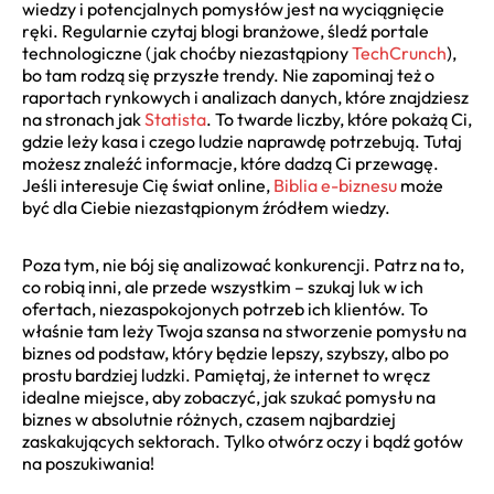
wiedzy i potencjalnych pomysłów jest na wyciągnięcie
ręki. Regularnie czytaj blogi branżowe, śledź portale
technologiczne (jak choćby niezastąpiony
TechCrunch
),
bo tam rodzą się przyszłe trendy. Nie zapominaj też o
raportach rynkowych i analizach danych, które znajdziesz
na stronach jak
Statista
. To twarde liczby, które pokażą Ci,
gdzie leży kasa i czego ludzie naprawdę potrzebują. Tutaj
możesz znaleźć informacje, które dadzą Ci przewagę.
Jeśli interesuje Cię świat online,
Biblia e-biznesu
może
być dla Ciebie niezastąpionym źródłem wiedzy.
Poza tym, nie bój się analizować konkurencji. Patrz na to,
co robią inni, ale przede wszystkim – szukaj luk w ich
ofertach, niezaspokojonych potrzeb ich klientów. To
właśnie tam leży Twoja szansa na stworzenie pomysłu na
biznes od podstaw, który będzie lepszy, szybszy, albo po
prostu bardziej ludzki. Pamiętaj, że internet to wręcz
idealne miejsce, aby zobaczyć, jak szukać pomysłu na
biznes w absolutnie różnych, czasem najbardziej
zaskakujących sektorach. Tylko otwórz oczy i bądź gotów
na poszukiwania!