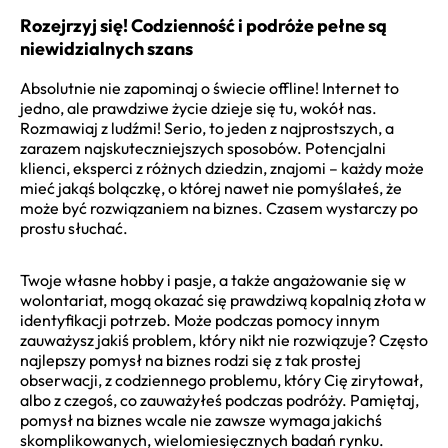
Rozejrzyj się! Codzienność i podróże pełne są
niewidzialnych szans
Absolutnie nie zapominaj o świecie offline! Internet to
jedno, ale prawdziwe życie dzieje się tu, wokół nas.
Rozmawiaj z ludźmi! Serio, to jeden z najprostszych, a
zarazem najskuteczniejszych sposobów. Potencjalni
klienci, eksperci z różnych dziedzin, znajomi – każdy może
mieć jakąś bolączkę, o której nawet nie pomyślałeś, że
może być rozwiązaniem na biznes. Czasem wystarczy po
prostu słuchać.
Twoje własne hobby i pasje, a także angażowanie się w
wolontariat, mogą okazać się prawdziwą kopalnią złota w
identyfikacji potrzeb. Może podczas pomocy innym
zauważysz jakiś problem, który nikt nie rozwiązuje? Często
najlepszy pomysł na biznes rodzi się z tak prostej
obserwacji, z codziennego problemu, który Cię zirytował,
albo z czegoś, co zauważyłeś podczas podróży. Pamiętaj,
pomysł na biznes wcale nie zawsze wymaga jakichś
skomplikowanych, wielomiesięcznych badań rynku.