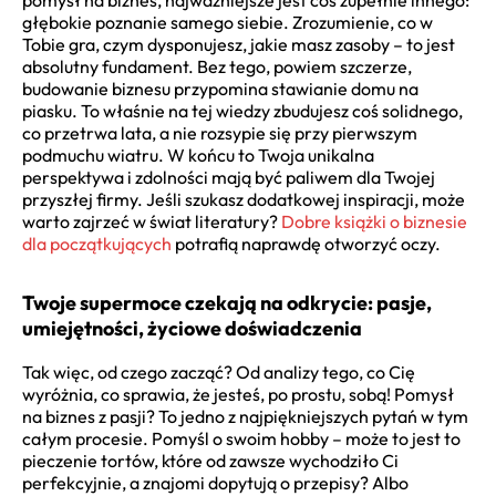
głębokie poznanie samego siebie. Zrozumienie, co w
Tobie gra, czym dysponujesz, jakie masz zasoby – to jest
absolutny fundament. Bez tego, powiem szczerze,
budowanie biznesu przypomina stawianie domu na
piasku. To właśnie na tej wiedzy zbudujesz coś solidnego,
co przetrwa lata, a nie rozsypie się przy pierwszym
podmuchu wiatru. W końcu to Twoja unikalna
perspektywa i zdolności mają być paliwem dla Twojej
przyszłej firmy. Jeśli szukasz dodatkowej inspiracji, może
warto zajrzeć w świat literatury?
Dobre książki o biznesie
dla początkujących
potrafią naprawdę otworzyć oczy.
Twoje supermoce czekają na odkrycie: pasje,
umiejętności, życiowe doświadczenia
Tak więc, od czego zacząć? Od analizy tego, co Cię
wyróżnia, co sprawia, że jesteś, po prostu, sobą! Pomysł
na biznes z pasji? To jedno z najpiękniejszych pytań w tym
całym procesie. Pomyśl o swoim hobby – może to jest to
pieczenie tortów, które od zawsze wychodziło Ci
perfekcyjnie, a znajomi dopytują o przepisy? Albo