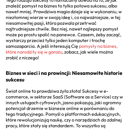
znaleźć pomysł na biznes to tylko połowa sukcesu, albo
nawet mniej. Prawdziwa magia dzieje się w wykonaniu, w
niezłomnej wierze w swoją ideę i, co najważniejsze, w tej
niesamowitej pasji, która pozwala przetrwać
najtrudniejsze chwile. Bez niej, nawet najlepszy pomysł
może po prostu spalić na panewce. Czasem, żeby zacząć,
wystarczy przecież tylko jeden komputer i trochę
samozaparcia. A jeśli interesują Cię
pomysły na biznes,
które narodziły się w garażu
, zobacz, jak wiele można
zrobić z niczego!
Biznes w sieci i na prowincji: Niesamowite historie
sukcesu
Świat online to prawdziwa żyła złota! Sukcesy w e-
commerce, w sektorze SaaS (Software as a Service) czy w
innych usługach cyfrowych, jasno pokazują, jaki ogromny
potencjał drzemie w biznesie online w porównaniu do
tego tradycyjnego. Pomyśl o platformach edukacyjnych,
które rewolucjonizują naukę, czy o narzędziach do zdalnej
pracy, które stały się standardem. To wszystko są