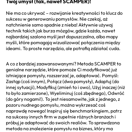
Twój umysł (tak, nawet SCAMPER)!
Nie ma co ukrywać – rozwijanie kreatywności to klucz do
sukcesu w generowaniu pomysłów. Nie czekaj, aż
natchnienie samo spadnie z nieba! Aktywnie używaj
technik takich jak burza mózgów, gdzie każda, nawet
najbardziej szalona myśl jest dopuszczalna, albo mapy
myśli, które pomagają wizualizować połączenia między
ideami. To proste narzędzia, ale potrafią zdziałać cuda.
A co z bardziej zaawansowanymi? Metoda SCAMPER to
genialne narzędzie, które pomoże Ci modyfikować już
istniejące pomysły, rozszerzać je, adaptować. Pomyśl:
Zastąp (coś innym), Połącz (dwa pomysły), Adaptuj (do
innej sytuacji), Modyfikuj (zmień to i owo), Użyj inaczej (niż
to było zamierzone), Wyeliminuj (coś zbędnego), Odwróć
(do góry nogami!). To jest niesamowite, jak z jednego, z
pozoru nudnego pomysłu, można wykrzesać coś
naprawdę nowego! Inspiruj się benchmarkingiem, patrz
na sukcesy innych firm w zupełnie różnych branżach i
próbuj je adaptować do swoich realiów. To sprawdzona
metoda na znalezienie pomysłu na biznes, który ma