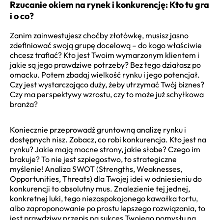
Rzucanie okiem na rynek i konkurencję: Kto tu gra
i o co?
Zanim zainwestujesz choćby złotówkę, musisz jasno
zdefiniować swoją grupę docelową – do kogo właściwie
chcesz trafiać? Kto jest Twoim wymarzonym klientem i
jakie są jego prawdziwe potrzeby? Bez tego działasz po
omacku. Potem zbadaj wielkość rynku i jego potencjał.
Czy jest wystarczająco duży, żeby utrzymać Twój biznes?
Czy ma perspektywy wzrostu, czy to może już schyłkowa
branża?
Koniecznie przeprowadź gruntowną analizę rynku i
dostępnych nisz. Zobacz, co robi konkurencja. Kto jest na
rynku? Jakie mają mocne strony, jakie słabe? Czego im
brakuje? To nie jest szpiegostwo, to strategiczne
myślenie! Analiza SWOT (Strengths, Weaknesses,
Opportunities, Threats) dla Twojej idei w odniesieniu do
konkurencji to absolutny mus. Znalezienie tej jednej,
konkretnej luki, tego niezaspokojonego kawałka tortu,
albo zaproponowanie po prostu lepszego rozwiązania, to
jest prawdziwy przepis na sukces Twojego pomysłu na