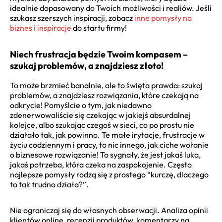
idealnie dopasowany do Twoich możliwości i realiów. Jeśli
szukasz szerszych inspiracji, zobacz
inne pomysły na
biznes i inspiracje
do startu firmy!
Niech frustracja będzie Twoim kompasem –
szukaj problemów, a znajdziesz złoto!
To może brzmieć banalnie, ale to święta prawda: szukaj
problemów, a znajdziesz rozwiązania, które czekają na
odkrycie! Pomyślcie o tym, jak niedawno
zdenerwowaliście się czekając w jakiejś absurdalnej
kolejce, albo szukając czegoś w sieci, co po prostu nie
działało tak, jak powinno. Te małe irytacje, frustracje w
życiu codziennym i pracy, to nic innego, jak ciche wołanie
o biznesowe rozwiązanie! To sygnały, że jest jakaś luka,
jakaś potrzeba, która czeka na zaspokojenie. Często
najlepsze pomysły rodzą się z prostego “kurczę, dlaczego
to tak trudno działa?”.
Nie ograniczaj się do własnych obserwacji. Analiza opinii
klientów online, recenzji produktów, komentarzy na