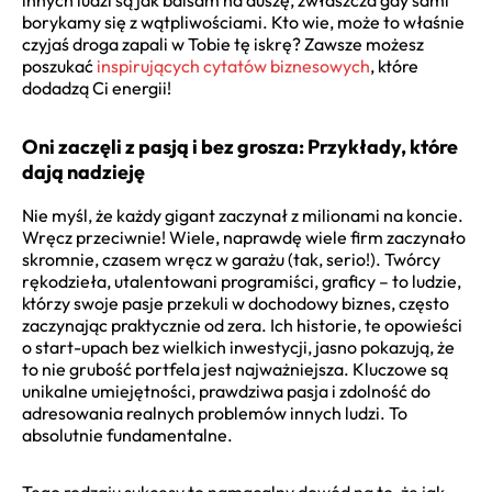
borykamy się z wątpliwościami. Kto wie, może to właśnie
czyjaś droga zapali w Tobie tę iskrę? Zawsze możesz
poszukać
inspirujących cytatów biznesowych
, które
dodadzą Ci energii!
Oni zaczęli z pasją i bez grosza: Przykłady, które
dają nadzieję
Nie myśl, że każdy gigant zaczynał z milionami na koncie.
Wręcz przeciwnie! Wiele, naprawdę wiele firm zaczynało
skromnie, czasem wręcz w garażu (tak, serio!). Twórcy
rękodzieła, utalentowani programiści, graficy – to ludzie,
którzy swoje pasje przekuli w dochodowy biznes, często
zaczynając praktycznie od zera. Ich historie, te opowieści
o start-upach bez wielkich inwestycji, jasno pokazują, że
to nie grubość portfela jest najważniejsza. Kluczowe są
unikalne umiejętności, prawdziwa pasja i zdolność do
adresowania realnych problemów innych ludzi. To
absolutnie fundamentalne.
Tego rodzaju sukcesy to namacalny dowód na to, że jak