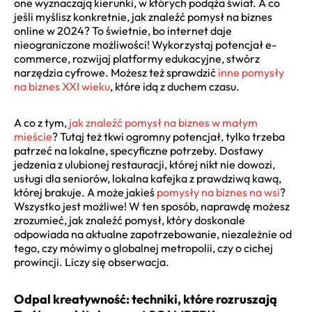
one wyznaczają kierunki, w których podąża świat. A co
jeśli myślisz konkretnie, jak znaleźć pomysł na biznes
online w 2024? To świetnie, bo internet daje
nieograniczone możliwości! Wykorzystaj potencjał e-
commerce, rozwijaj platformy edukacyjne, stwórz
narzędzia cyfrowe. Możesz też sprawdzić
inne pomysły
na biznes XXI wieku
, które idą z duchem czasu.
A co z tym,
jak znaleźć pomysł na biznes w małym
mieście
? Tutaj też tkwi ogromny potencjał, tylko trzeba
patrzeć na lokalne, specyficzne potrzeby. Dostawy
jedzenia z ulubionej restauracji, której nikt nie dowozi,
usługi dla seniorów, lokalna kafejka z prawdziwą kawą,
której brakuje. A może jakieś
pomysły na biznes na wsi
?
Wszystko jest możliwe! W ten sposób, naprawdę możesz
zrozumieć, jak znaleźć pomysł, który doskonale
odpowiada na aktualne zapotrzebowanie, niezależnie od
tego, czy mówimy o globalnej metropolii, czy o cichej
prowincji. Liczy się obserwacja.
Odpal kreatywność: techniki, które rozruszają