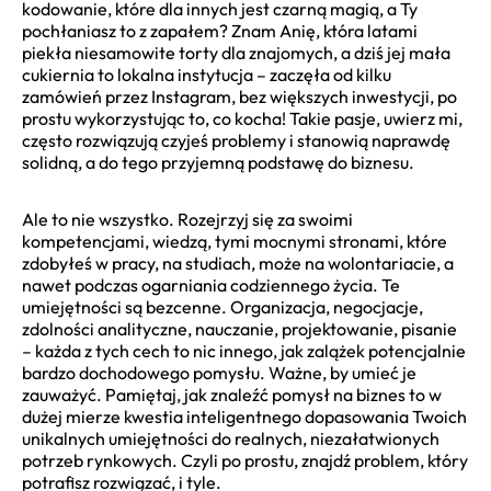
kodowanie, które dla innych jest czarną magią, a Ty
pochłaniasz to z zapałem? Znam Anię, która latami
piekła niesamowite torty dla znajomych, a dziś jej mała
cukiernia to lokalna instytucja – zaczęła od kilku
zamówień przez Instagram, bez większych inwestycji, po
prostu wykorzystując to, co kocha! Takie pasje, uwierz mi,
często rozwiązują czyjeś problemy i stanowią naprawdę
solidną, a do tego przyjemną podstawę do biznesu.
Ale to nie wszystko. Rozejrzyj się za swoimi
kompetencjami, wiedzą, tymi mocnymi stronami, które
zdobyłeś w pracy, na studiach, może na wolontariacie, a
nawet podczas ogarniania codziennego życia. Te
umiejętności są bezcenne. Organizacja, negocjacje,
zdolności analityczne, nauczanie, projektowanie, pisanie
– każda z tych cech to nic innego, jak zalążek potencjalnie
bardzo dochodowego pomysłu. Ważne, by umieć je
zauważyć. Pamiętaj, jak znaleźć pomysł na biznes to w
dużej mierze kwestia inteligentnego dopasowania Twoich
unikalnych umiejętności do realnych, niezałatwionych
potrzeb rynkowych. Czyli po prostu, znajdź problem, który
potrafisz rozwiązać, i tyle.