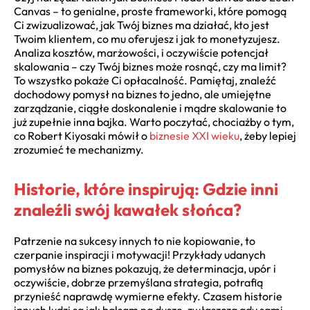
Canvas – to genialne, proste frameworki, które pomogą
Ci zwizualizować, jak Twój biznes ma działać, kto jest
Twoim klientem, co mu oferujesz i jak to monetyzujesz.
Analiza kosztów, marżowości, i oczywiście potencjał
skalowania – czy Twój biznes może rosnąć, czy ma limit?
To wszystko pokaże Ci opłacalność. Pamiętaj, znaleźć
dochodowy pomysł na biznes to jedno, ale umiejętne
zarządzanie, ciągłe doskonalenie i mądre skalowanie to
już zupełnie inna bajka. Warto poczytać, chociażby o tym,
co Robert Kiyosaki mówił o
biznesie XXI wieku
, żeby lepiej
zrozumieć te mechanizmy.
Historie, które inspirują: Gdzie inni
znaleźli swój kawałek słońca?
Patrzenie na sukcesy innych to nie kopiowanie, to
czerpanie inspiracji i motywacji! Przykłady udanych
pomysłów na biznes pokazują, że determinacja, upór i
oczywiście, dobrze przemyślana strategia, potrafią
przynieść naprawdę wymierne efekty. Czasem historie
innych ludzi są jak balsam na duszę, zwłaszcza gdy sami