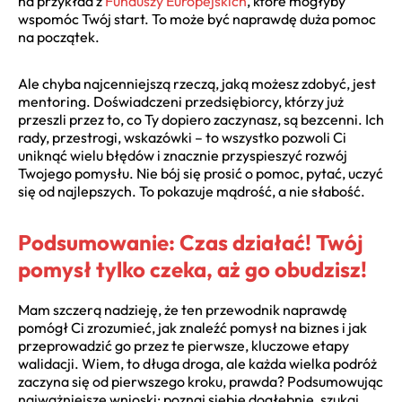
na przykład z
Funduszy Europejskich
, które mogłyby
wspomóc Twój start. To może być naprawdę duża pomoc
na początek.
Ale chyba najcenniejszą rzeczą, jaką możesz zdobyć, jest
mentoring. Doświadczeni przedsiębiorcy, którzy już
przeszli przez to, co Ty dopiero zaczynasz, są bezcenni. Ich
rady, przestrogi, wskazówki – to wszystko pozwoli Ci
uniknąć wielu błędów i znacznie przyspieszyć rozwój
Twojego pomysłu. Nie bój się prosić o pomoc, pytać, uczyć
się od najlepszych. To pokazuje mądrość, a nie słabość.
Podsumowanie: Czas działać! Twój
pomysł tylko czeka, aż go obudzisz!
Mam szczerą nadzieję, że ten przewodnik naprawdę
pomógł Ci zrozumieć, jak znaleźć pomysł na biznes i jak
przeprowadzić go przez te pierwsze, kluczowe etapy
walidacji. Wiem, to długa droga, ale każda wielka podróż
zaczyna się od pierwszego kroku, prawda? Podsumowując
najważniejsze wnioski: poznaj siebie dogłębnie, szukaj