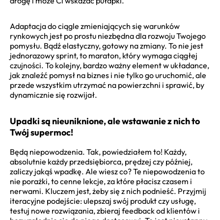
drogę i może Ci wskazać pułapki.
Adaptacja do ciągle zmieniających się warunków
rynkowych jest po prostu niezbędna dla rozwoju Twojego
pomysłu. Bądź elastyczny, gotowy na zmiany. To nie jest
jednorazowy sprint, to maraton, który wymaga ciągłej
czujności. To kolejny, bardzo ważny element w układance,
jak znaleźć pomysł na biznes i nie tylko go uruchomić, ale
przede wszystkim utrzymać na powierzchni i sprawić, by
dynamicznie się rozwijał.
Upadki są nieuniknione, ale wstawanie z nich to
Twój supermoc!
Będą niepowodzenia. Tak, powiedziałem to! Każdy,
absolutnie każdy przedsiębiorca, prędzej czy później,
zaliczy jakąś wpadkę. Ale wiesz co? Te niepowodzenia to
nie porażki, to cenne lekcje, za które płacisz czasem i
nerwami. Kluczem jest, żeby się z nich podnieść. Przyjmij
iteracyjne podejście: ulepszaj swój produkt czy usługę,
testuj nowe rozwiązania, zbieraj feedback od klientów i