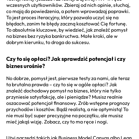
wczesnych użytkowników. Zbieraj od nich opinie, słuchaj,
co mają do powiedzenia, a potem wprowadzaj poprawki.
To jest proces iteracyjny, który pozwala uczyć się na
błędach, zanim te błędy zaczną kosztować Cię fortunę.
To absolutnie kluczowe, by wiedzieć, jak znaleźć pomysł
na biznes bez ryzyka bankructwa. Małe kroki, ale w
dobrym kierunku, to droga do sukcesu.
Czy to się opłaci? Jak sprawdzić potencjał i czy
biznes urośnie?
No dobrze, pomysł jest, pierwsze testy za nami, ale teraz
ta brutalna prawda – czy to się w ogóle opłaci? Jak
znaleźć dochodowy pomysł na biznes, który nie tylko
przyniesie satysfakcję, ale i pieniądze? Musisz realnie
oszacować potencjał finansowy. Zrób wstępne prognozy
przychodów i kosztów. Bądź realistą, a nie optymistą! To
nie musi być super precyzyjne na początku, ale musisz
mieć jakąś wizję. Zobacz, czy to ma ręce i nogi.
Użyj narzędzi takich jak Business Model Canvas albo Lean