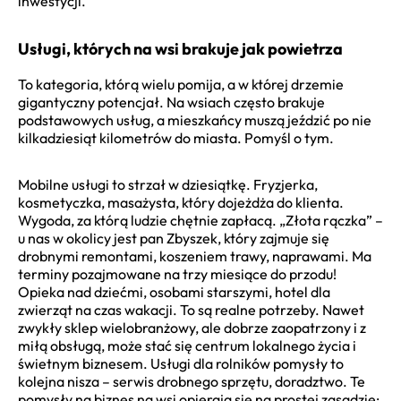
inwestycji.
Usługi, których na wsi brakuje jak powietrza
To kategoria, którą wielu pomija, a w której drzemie
gigantyczny potencjał. Na wsiach często brakuje
podstawowych usług, a mieszkańcy muszą jeździć po nie
kilkadziesiąt kilometrów do miasta. Pomyśl o tym.
Mobilne usługi to strzał w dziesiątkę. Fryzjerka,
kosmetyczka, masażysta, który dojeżdża do klienta.
Wygoda, za którą ludzie chętnie zapłacą. „Złota rączka” –
u nas w okolicy jest pan Zbyszek, który zajmuje się
drobnymi remontami, koszeniem trawy, naprawami. Ma
terminy pozajmowane na trzy miesiące do przodu!
Opieka nad dziećmi, osobami starszymi, hotel dla
zwierząt na czas wakacji. To są realne potrzeby. Nawet
zwykły sklep wielobranżowy, ale dobrze zaopatrzony i z
miłą obsługą, może stać się centrum lokalnego życia i
świetnym biznesem. Usługi dla rolników pomysły to
kolejna nisza – serwis drobnego sprzętu, doradztwo. Te
pomysły na biznes na wsi opierają się na prostej zasadzie: