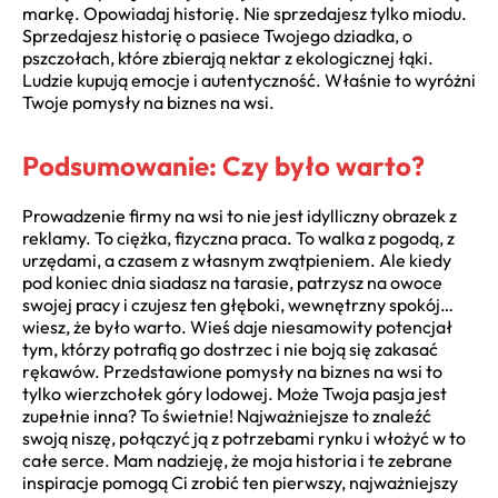
markę. Opowiadaj historię. Nie sprzedajesz tylko miodu.
Sprzedajesz historię o pasiece Twojego dziadka, o
pszczołach, które zbierają nektar z ekologicznej łąki.
Ludzie kupują emocje i autentyczność. Właśnie to wyróżni
Twoje pomysły na biznes na wsi.
Podsumowanie: Czy było warto?
Prowadzenie firmy na wsi to nie jest idylliczny obrazek z
reklamy. To ciężka, fizyczna praca. To walka z pogodą, z
urzędami, a czasem z własnym zwątpieniem. Ale kiedy
pod koniec dnia siadasz na tarasie, patrzysz na owoce
swojej pracy i czujesz ten głęboki, wewnętrzny spokój…
wiesz, że było warto. Wieś daje niesamowity potencjał
tym, którzy potrafią go dostrzec i nie boją się zakasać
rękawów. Przedstawione pomysły na biznes na wsi to
tylko wierzchołek góry lodowej. Może Twoja pasja jest
zupełnie inna? To świetnie! Najważniejsze to znaleźć
swoją niszę, połączyć ją z potrzebami rynku i włożyć w to
całe serce. Mam nadzieję, że moja historia i te zebrane
inspiracje pomogą Ci zrobić ten pierwszy, najważniejszy