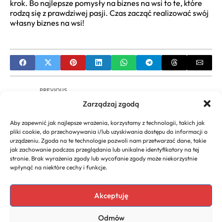
krok. Bo najlepsze pomysły na biznes na wsi to te, które
rodzą się z prawdziwej pasji. Czas zacząć realizować swój
własny biznes na wsi!
PREVIOUS
Zarządzaj zgodą
Gry Planszowe Biznesowe: Innowacyjne Narzędzie
Rozwoju Kompetencji i Integracji Zespołu
Aby zapewnić jak najlepsze wrażenia, korzystamy z technologii, takich jak
pliki cookie, do przechowywania i/lub uzyskiwania dostępu do informacji o
NEXT
urządzeniu. Zgoda na te technologie pozwoli nam przetwarzać dane, takie
jak zachowanie podczas przeglądania lub unikalne identyfikatory na tej
Smart Casual do Pracy: Kompletny Przewodnik po
stronie. Brak wyrażenia zgody lub wycofanie zgody może niekorzystnie
Stylu Biurowym
wpłynąć na niektóre cechy i funkcje.
Akceptuję
Copyright 2026. All rights
Polecany program do
Odmów
reserved powered by