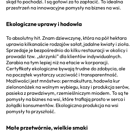
skąd to pochodzi. I są gotowi za to zapłacić. To idealna
przestrzeń na innowacyjne pomysły na biznes na wsi.
Ekologiczne uprawy i hodowla
To absolutny hit. Znam dziewczynę, która na pół hektara
uprawia kilkanaście rodzajów sałat, jadalne kwiaty i zioła.
Sprzedaje je bezpośrednio do kilku restauracji w okolicy i
prowadzi tzw. „skrzynki” dla klientów indywidualnych.
Zarabia na tym lepiej niż na etacie w korporacji.
Certyfikaty ekologiczne bywają trudne do zdobycia, ale
na początek wystarczy uczciwość i transparentność.
Możliwości jest mnóstwo: permakultura, hodowla kur
zielononóżek na wolnym wybiegu, kozy i produkcja serów,
pasieka z prawdziwym, rzemieślniczym miodem. To są te
pomysły na biznes na wsi, które trafiają prosto w serca i
żołądki konsumentów. Ekologiczna produkcja na wsi
pomysły to przyszłość.
Małe przetwórnie, wielkie smaki