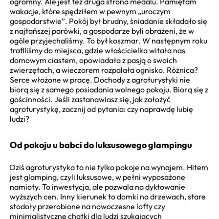
ogromny. Ale jest też druga strona medalu. Pamiętam
wakacje, które spędziłem w pewnym „uroczym
gospodarstwie”. Pokój był brudny, śniadanie składało się
z najtańszej parówki, a gospodarze byli obrażeni, że w
ogóle przyjechaliśmy. To był koszmar. W następnym roku
trafiliśmy do miejsca, gdzie właścicielka witała nas
domowym ciastem, opowiadała z pasją o swoich
zwierzętach, a wieczorem rozpalała ognisko. Różnica?
Serce włożone w pracę. Dochody z agroturystyki nie
biorą się z samego posiadania wolnego pokoju. Biorą się z
gościnności. Jeśli zastanawiasz się, jak założyć
agroturystykę, zacznij od pytania: czy naprawdę lubię
ludzi?
Od pokoju u babci do luksusowego glampingu
Dziś agroturystyka to nie tylko pokoje na wynajem. Hitem
jest glamping, czyli luksusowe, w pełni wyposażone
namioty. To inwestycja, ale pozwala na dyktowanie
wyższych cen. Inny kierunek to domki na drzewach, stare
stodoły przerobione na nowoczesne lofty czy
minimalistyczne chatki dla ludzi szukających