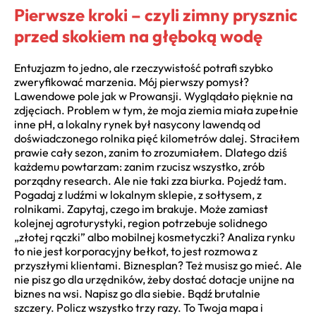
Pierwsze kroki – czyli zimny prysznic
przed skokiem na głęboką wodę
Entuzjazm to jedno, ale rzeczywistość potrafi szybko
zweryfikować marzenia. Mój pierwszy pomysł?
Lawendowe pole jak w Prowansji. Wyglądało pięknie na
zdjęciach. Problem w tym, że moja ziemia miała zupełnie
inne pH, a lokalny rynek był nasycony lawendą od
doświadczonego rolnika pięć kilometrów dalej. Straciłem
prawie cały sezon, zanim to zrozumiałem. Dlatego dziś
każdemu powtarzam: zanim rzucisz wszystko, zrób
porządny research. Ale nie taki zza biurka. Pojedź tam.
Pogadaj z ludźmi w lokalnym sklepie, z sołtysem, z
rolnikami. Zapytaj, czego im brakuje. Może zamiast
kolejnej agroturystyki, region potrzebuje solidnego
„złotej rączki” albo mobilnej kosmetyczki? Analiza rynku
to nie jest korporacyjny bełkot, to jest rozmowa z
przyszłymi klientami. Biznesplan? Też musisz go mieć. Ale
nie pisz go dla urzędników, żeby dostać dotacje unijne na
biznes na wsi. Napisz go dla siebie. Bądź brutalnie
szczery. Policz wszystko trzy razy. To Twoja mapa i