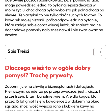
dosłownie poczuć i posmakować. Dziś, po kilku latach,
mogę powiedzieć jedno: to była najlepsza decyzja w
moim życiu, choć droga była wyboista jak polna droga po
ulewie. Ten artykuł to nie tylko zbiór suchych faktów. To
kawałek mojej historii i próba odpowiedzi na pytanie,
które zadaje sobie coraz więcej ludzi: jak znaleźć realne i
dochodowe pomysły na biznes na wsi i nie zwariować po
drodze.
Spis Treści
Dlaczego wieś to w ogóle dobry
pomysł? Trochę prywaty.
Zapomnijcie na chwilę o biznesplanach i dotacjach.
Pierwszym, co uderza po przeprowadzce, jest… cisza. I
przestrzeń. Brzmi banalnie, wiem. Ale dla kogoś, kto
przez 15 lat gniótł się w kawalerce z widokiem na okna
sąsiada, możliwość wyjścia rano z kubkiem kawy na
własny trawnik, gdzie jedynym dźwiękiem jest śpiew