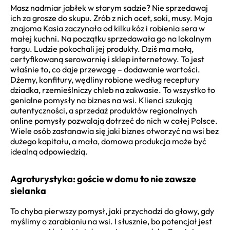
Masz nadmiar jabłek w starym sadzie? Nie sprzedawaj
ich za grosze do skupu. Zrób z nich ocet, soki, musy. Moja
znajoma Kasia zaczynała od kilku kóz i robienia sera w
małej kuchni. Na początku sprzedawała go na lokalnym
targu. Ludzie pokochali jej produkty. Dziś ma małą,
certyfikowaną serowarnię i sklep internetowy. To jest
właśnie to, co daje przewagę – dodawanie wartości.
Dżemy, konfitury, wędliny robione według receptury
dziadka, rzemieślniczy chleb na zakwasie. To wszystko to
genialne pomysły na biznes na wsi. Klienci szukają
autentyczności, a sprzedaż produktów regionalnych
online pomysły pozwalają dotrzeć do nich w całej Polsce.
Wiele osób zastanawia się jaki biznes otworzyć na wsi bez
dużego kapitału, a mała, domowa produkcja może być
idealną odpowiedzią.
Agroturystyka: goście w domu to nie zawsze
sielanka
To chyba pierwszy pomysł, jaki przychodzi do głowy, gdy
myślimy o zarabianiu na wsi. I słusznie, bo potencjał jest