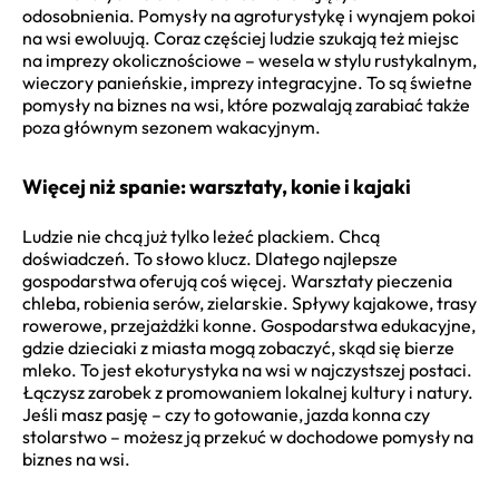
odosobnienia. Pomysły na agroturystykę i wynajem pokoi
na wsi ewoluują. Coraz częściej ludzie szukają też miejsc
na imprezy okolicznościowe – wesela w stylu rustykalnym,
wieczory panieńskie, imprezy integracyjne. To są świetne
pomysły na biznes na wsi, które pozwalają zarabiać także
poza głównym sezonem wakacyjnym.
Więcej niż spanie: warsztaty, konie i kajaki
Ludzie nie chcą już tylko leżeć plackiem. Chcą
doświadczeń. To słowo klucz. Dlatego najlepsze
gospodarstwa oferują coś więcej. Warsztaty pieczenia
chleba, robienia serów, zielarskie. Spływy kajakowe, trasy
rowerowe, przejażdżki konne. Gospodarstwa edukacyjne,
gdzie dzieciaki z miasta mogą zobaczyć, skąd się bierze
mleko. To jest ekoturystyka na wsi w najczystszej postaci.
Łączysz zarobek z promowaniem lokalnej kultury i natury.
Jeśli masz pasję – czy to gotowanie, jazda konna czy
stolarstwo – możesz ją przekuć w dochodowe pomysły na
biznes na wsi.