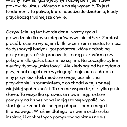
ptaków, to luksus, którego nie da się wycenić. To jest
fundament. To paliwo, które napędza do działania, kiedy
przychodzą trudniejsze chwile.
Oczywiście, są też twarde dane. Koszty życia i
prowadzenia firmy są nieporównywalnie niższe. Zamiast
płacić krocie za wynajem klitki w centrum miasta, tu masz
do dyspozycji budynki gospodarcze, które z odrobiną
pracy mogą stać się pracownią, małą przetwórnią czy
pokojami dla gości. Ludzie też są inni. Na początku byłem
nieufny, typowy „miastowy”. Ale kiedy sąsiad bez pytania
przyjechał ciągnikiem wyciągnąć moje auto z błota, a
inny przyniósł słoik miodu ze swojej pasieki „na
przywitanie”, zrozumiałem, o co chodzi w tej słynnej
wiejskiej społeczności. To realne wsparcie, nie tylko puste
słowa. To wszystko sprawia, że nawet najprostsze
pomysły na biznes na wsi mają szansę wypalić, bo
startujesz z zupełnie innego pułapu – mentalnego i
finansowego. Właśnie dlatego tak wiele osób szuka
inspiracji i konkretnych pomysłów na biznes na wsi.