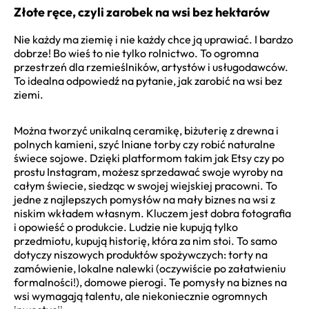
Złote ręce, czyli zarobek na wsi bez hektarów
Nie każdy ma ziemię i nie każdy chce ją uprawiać. I bardzo
dobrze! Bo wieś to nie tylko rolnictwo. To ogromna
przestrzeń dla rzemieślników, artystów i usługodawców.
To idealna odpowiedź na pytanie, jak zarobić na wsi bez
ziemi.
Można tworzyć unikalną ceramikę, biżuterię z drewna i
polnych kamieni, szyć lniane torby czy robić naturalne
świece sojowe. Dzięki platformom takim jak Etsy czy po
prostu Instagram, możesz sprzedawać swoje wyroby na
całym świecie, siedząc w swojej wiejskiej pracowni. To
jedne z najlepszych pomysłów na mały biznes na wsi z
niskim wkładem własnym. Kluczem jest dobra fotografia
i opowieść o produkcie. Ludzie nie kupują tylko
przedmiotu, kupują historię, która za nim stoi. To samo
dotyczy niszowych produktów spożywczych: torty na
zamówienie, lokalne nalewki (oczywiście po załatwieniu
formalności!), domowe pierogi. Te pomysły na biznes na
wsi wymagają talentu, ale niekoniecznie ogromnych