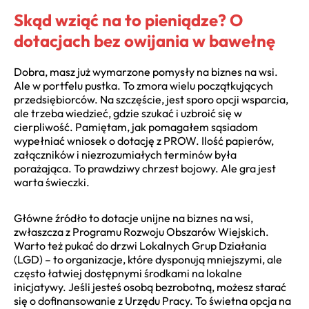
Skąd wziąć na to pieniądze? O
dotacjach bez owijania w bawełnę
Dobra, masz już wymarzone pomysły na biznes na wsi.
Ale w portfelu pustka. To zmora wielu początkujących
przedsiębiorców. Na szczęście, jest sporo opcji wsparcia,
ale trzeba wiedzieć, gdzie szukać i uzbroić się w
cierpliwość. Pamiętam, jak pomagałem sąsiadom
wypełniać wniosek o dotację z PROW. Ilość papierów,
załączników i niezrozumiałych terminów była
porażająca. To prawdziwy chrzest bojowy. Ale gra jest
warta świeczki.
Główne źródło to dotacje unijne na biznes na wsi,
zwłaszcza z Programu Rozwoju Obszarów Wiejskich.
Warto też pukać do drzwi Lokalnych Grup Działania
(LGD) – to organizacje, które dysponują mniejszymi, ale
często łatwiej dostępnymi środkami na lokalne
inicjatywy. Jeśli jesteś osobą bezrobotną, możesz starać
się o dofinansowanie z Urzędu Pracy. To świetna opcja na