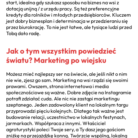
start, idealna gdy szukasz sposobu na biznes na wsi z
dotacją unijną / z urzędu pracy. Są też preferencyjne
kredyty dla rolników i młodych przedsiębiorców. Kluczem
jest dobry biznesplan i determinacja w przedzieraniu się
przez biurokrację. To nie jest łatwe, ale tysiące ludzi przed
Tobą dało radę.
Jak o tym wszystkim powiedzieć
światu? Marketing po wiejsku
Możesz mieć najlepszy ser na świecie, ale jeśli nikt o nim
nie wie, zjesz go sam. Marketing na wsi rządzi się swoimi
prawami. Owszem, strona internetowa i media
społecznościowe są ważne. Dobre zdjęcie na Instagramie
potrafi zdziałać cuda. Ale nic nie zastąpi marketingu
szeptanego. Jeden zadowolony klient na lokalnym targu
przyprowadzi pięciu kolejnych. Dlatego tak ważne jest
budowanie relacji, uczestnictwo w lokalnych festynach,
jarmarkach. Współpraca z innymi. Właściciel
agroturystyki poleci Twoje sery, a Ty dasz jego gościom
zniżkę na przejażdżkę konną. Twórzcie wspólną, lokalną