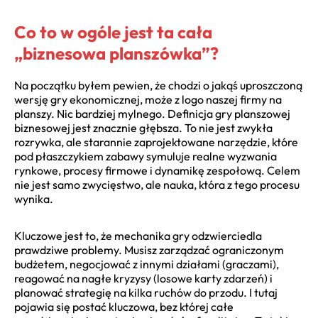
Co to w ogóle jest ta cała
„biznesowa planszówka”?
Na początku byłem pewien, że chodzi o jakąś uproszczoną
wersję gry ekonomicznej, może z logo naszej firmy na
planszy. Nic bardziej mylnego. Definicja gry planszowej
biznesowej jest znacznie głębsza. To nie jest zwykła
rozrywka, ale starannie zaprojektowane narzędzie, które
pod płaszczykiem zabawy symuluje realne wyzwania
rynkowe, procesy firmowe i dynamikę zespołową. Celem
nie jest samo zwycięstwo, ale nauka, która z tego procesu
wynika.
Kluczowe jest to, że mechanika gry odzwierciedla
prawdziwe problemy. Musisz zarządzać ograniczonym
budżetem, negocjować z innymi działami (graczami),
reagować na nagłe kryzysy (losowe karty zdarzeń) i
planować strategię na kilka ruchów do przodu. I tutaj
pojawia się postać kluczowa, bez której całe