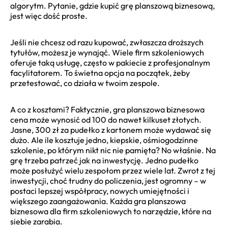
algorytm. Pytanie, gdzie kupić grę planszową biznesową,
jest więc dość proste.
Jeśli nie chcesz od razu kupować, zwłaszcza droższych
tytułów, możesz je wynająć. Wiele firm szkoleniowych
oferuje taką usługę, często w pakiecie z profesjonalnym
facylitatorem. To świetna opcja na początek, żeby
przetestować, co działa w twoim zespole.
A co z kosztami? Faktycznie, gra planszowa biznesowa
cena może wynosić od 100 do nawet kilkuset złotych.
Jasne, 300 zł za pudełko z kartonem może wydawać się
dużo. Ale ile kosztuje jedno, kiepskie, ośmiogodzinne
szkolenie, po którym nikt nic nie pamięta? No właśnie. Na
grę trzeba patrzeć jak na inwestycję. Jedno pudełko
może posłużyć wielu zespołom przez wiele lat. Zwrot z tej
inwestycji, choć trudny do policzenia, jest ogromny – w
postaci lepszej współpracy, nowych umiejętności i
większego zaangażowania. Każda gra planszowa
biznesowa dla firm szkoleniowych to narzędzie, które na
siebie zarabia.