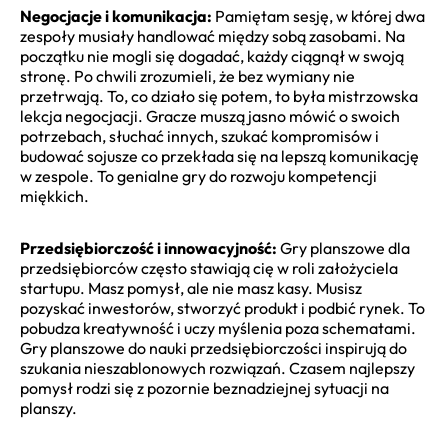
Negocjacje i komunikacja:
Pamiętam sesję, w której dwa
zespoły musiały handlować między sobą zasobami. Na
początku nie mogli się dogadać, każdy ciągnął w swoją
stronę. Po chwili zrozumieli, że bez wymiany nie
przetrwają. To, co działo się potem, to była mistrzowska
lekcja negocjacji. Gracze muszą jasno mówić o swoich
potrzebach, słuchać innych, szukać kompromisów i
budować sojusze co przekłada się na lepszą komunikację
w zespole. To genialne gry do rozwoju kompetencji
miękkich.
Przedsiębiorczość i innowacyjność:
Gry planszowe dla
przedsiębiorców często stawiają cię w roli założyciela
startupu. Masz pomysł, ale nie masz kasy. Musisz
pozyskać inwestorów, stworzyć produkt i podbić rynek. To
pobudza kreatywność i uczy myślenia poza schematami.
Gry planszowe do nauki przedsiębiorczości inspirują do
szukania nieszablonowych rozwiązań. Czasem najlepszy
pomysł rodzi się z pozornie beznadziejnej sytuacji na
planszy.