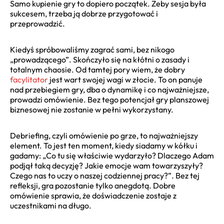
Samo kupienie gry to dopiero początek. Żeby sesja była
sukcesem, trzeba ją dobrze przygotować i
przeprowadzić.
Kiedyś spróbowaliśmy zagrać sami, bez nikogo
„prowadzącego”. Skończyło się na kłótni o zasady i
totalnym chaosie. Od tamtej pory wiem, że dobry
facylitator
jest wart swojej wagi w złocie. To on panuje
nad przebiegiem gry, dba o dynamikę i co najważniejsze,
prowadzi omówienie. Bez tego potencjał gry planszowej
biznesowej nie zostanie w pełni wykorzystany.
Debriefing, czyli omówienie po grze, to najważniejszy
element. To jest ten moment, kiedy siadamy w kółku i
gadamy: „Co tu się właściwie wydarzyło? Dlaczego Adam
podjął taką decyzję? Jakie emocje wam towarzyszyły?
Czego nas to uczy o naszej codziennej pracy?”. Bez tej
refleksji, gra pozostanie tylko anegdotą. Dobre
omówienie sprawia, że doświadczenie zostaje z
uczestnikami na długo.