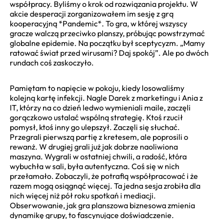
współpracy. Byliśmy o krok od rozwiązania projektu. W
akcie desperacji zorganizowałem im sesję z grą
kooperacyjną *Pandemic*. To gra, w której wszyscy
gracze walczą przeciwko planszy, próbując powstrzymać
globalne epidemie. Na początku był sceptycyzm. „Mamy
ratować świat przed wirusami? Daj spokój”. Ale po dwóch
rundach coś zaskoczyło.
Pamiętam to napięcie w pokoju, kiedy losowaliśmy
kolejną kartę infekcji. Nagle Darek z marketingu i Ania z
IT, którzy na co dzień ledwo wymieniali maile, zaczęli
gorączkowo ustalać wspólną strategię. Ktoś rzucił
pomysł, ktoś inny go ulepszył. Zaczęli się słuchać.
Przegrali pierwszą partię z kretesem, ale poprosili o
rewanż. W drugiej grali już jak dobrze naoliwiona
maszyna. Wygrali w ostatniej chwili, a radość, która
wybuchła w sali, była autentyczna. Coś się w nich
przełamało. Zobaczyli, że potrafią współpracować i że
razem mogą osiągnąć więcej. Ta jedna sesja zrobiła dla
nich więcej niż pół roku spotkań i mediacji.
Obserwowanie, jak gra planszowa biznesowa zmienia
dynamikę grupy, to fascynujące doświadczenie.