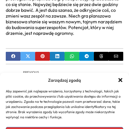
co się stanie. Najwyżej będziecie się przez dwie godziny
dobrze bawić. A jest duża szansa, że odkryjecie coś, co
zmieni wasz zespół na zawsze. Niech gra planszowa
biznesowa stanie się waszym nowym, tajnym narzędziem
do budowania superzespołów. Potencjał, który w niej
drzemie, jest naprawdę ogromny.
PREVIOUS
Zarządzaj zgodą
Mielecka Szkoła Biznesu – Kompleksowy
Przewodnik po Ofercie i Rozwoju Kariery
Aby zapewnić jak najlepsze wrażenia, korzystamy z technologii, takich jak
pliki cookie, do przechowywania i/lub uzyskiwania dostępu do informacji o
NEXT
urządzeniu. Zgoda na te technologie pozwoli nam przetwarzać dane, takie
jak zachowanie podczas przeglądania lub unikalne identyfikatory na tej
Pomysły na Biznes na Wsi: Dotacje,
stronie. Brak wyrażenia zgody lub wycofanie zgody może niekorzystnie
Agroturystyka, Ekologia | Jak Zacząć
wpłynąć na niektóre cechy i funkcje.