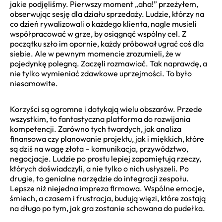
jakie podjęliśmy. Pierwszy moment „aha!” przeżyłem,
obserwując sesję dla działu sprzedaży. Ludzie, którzy na
co dzień rywalizowali o każdego klienta, nagle musieli
współpracować w grze, by osiągnąć wspólny cel. Z
początku szło im opornie, każdy próbował ugrać coś dla
siebie. Ale w pewnym momencie zrozumieli, że w
pojedynkę polegną. Zaczęli rozmawiać. Tak naprawdę, a
nie tylko wymieniać zdawkowe uprzejmości. To było
niesamowite.
Korzyści są ogromne i dotykają wielu obszarów. Przede
wszystkim, to fantastyczna platforma do rozwijania
kompetencji. Zarówno tych twardych, jak analiza
finansowa czy planowanie projektu, jak i miękkich, które
są dziś na wagę złota – komunikacja, przywództwo,
negocjacje. Ludzie po prostu lepiej zapamiętują rzeczy,
których doświadczyli, a nie tylko o nich usłyszeli. Po
drugie, to genialne narzędzie do integracji zespołu.
Lepsze niż niejedna impreza firmowa. Wspólne emocje,
śmiech, a czasem i frustracja, budują więzi, które zostają
na długo po tym, jak gra zostanie schowana do pudełka.