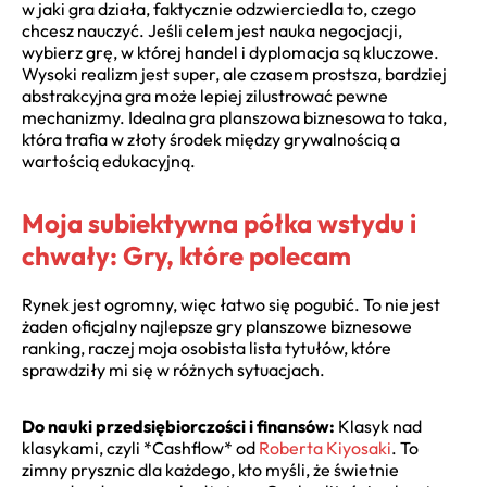
w jaki gra działa, faktycznie odzwierciedla to, czego
chcesz nauczyć. Jeśli celem jest nauka negocjacji,
wybierz grę, w której handel i dyplomacja są kluczowe.
Wysoki realizm jest super, ale czasem prostsza, bardziej
abstrakcyjna gra może lepiej zilustrować pewne
mechanizmy. Idealna gra planszowa biznesowa to taka,
która trafia w złoty środek między grywalnością a
wartością edukacyjną.
Moja subiektywna półka wstydu i
chwały: Gry, które polecam
Rynek jest ogromny, więc łatwo się pogubić. To nie jest
żaden oficjalny najlepsze gry planszowe biznesowe
ranking, raczej moja osobista lista tytułów, które
sprawdziły mi się w różnych sytuacjach.
Do nauki przedsiębiorczości i finansów:
Klasyk nad
klasykami, czyli *Cashflow* od
Roberta Kiyosaki
. To
zimny prysznic dla każdego, kto myśli, że świetnie