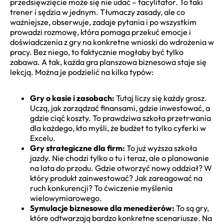
przedsięwzięcie może się nie udać – facylitator. To taki
trener i sędzia w jednym. Tłumaczy zasady, ale co
ważniejsze, obserwuje, zadaje pytania i po wszystkim
prowadzi rozmowę, która pomaga przekuć emocje i
doświadczenia z gry na konkretne wnioski do wdrożenia w
pracy. Bez niego, to faktycznie mogłaby być tylko
zabawa. A tak, każda gra planszowa biznesowa staje się
lekcją. Można je podzielić na kilka typów:
Gry o kasie i zasobach:
Tutaj liczy się każdy grosz.
Uczą, jak zarządzać finansami, gdzie inwestować, a
gdzie ciąć koszty. To prawdziwa szkoła przetrwania
dla każdego, kto myśli, że budżet to tylko cyferki w
Excelu.
Gry strategiczne dla firm:
To już wyższa szkoła
jazdy. Nie chodzi tylko o tu i teraz, ale o planowanie
na lata do przodu. Gdzie otworzyć nowy oddział? W
który produkt zainwestować? Jak zareagować na
ruch konkurencji? To ćwiczenie myślenia
wielowymiarowego.
Symulacje biznesowe dla menedżerów:
To są gry,
które odtwarzają bardzo konkretne scenariusze. Na