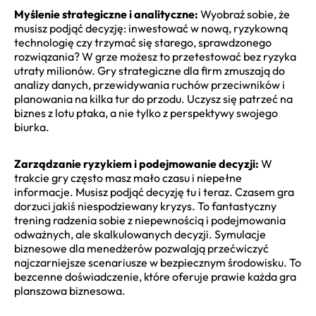
Myślenie strategiczne i analityczne:
Wyobraź sobie, że
musisz podjąć decyzję: inwestować w nową, ryzykowną
technologię czy trzymać się starego, sprawdzonego
rozwiązania? W grze możesz to przetestować bez ryzyka
utraty milionów. Gry strategiczne dla firm zmuszają do
analizy danych, przewidywania ruchów przeciwników i
planowania na kilka tur do przodu. Uczysz się patrzeć na
biznes z lotu ptaka, a nie tylko z perspektywy swojego
biurka.
Zarządzanie ryzykiem i podejmowanie decyzji:
W
trakcie gry często masz mało czasu i niepełne
informacje. Musisz podjąć decyzję tu i teraz. Czasem gra
dorzuci jakiś niespodziewany kryzys. To fantastyczny
trening radzenia sobie z niepewnością i podejmowania
odważnych, ale skalkulowanych decyzji. Symulacje
biznesowe dla menedżerów pozwalają przećwiczyć
najczarniejsze scenariusze w bezpiecznym środowisku. To
bezcenne doświadczenie, które oferuje prawie każda gra
planszowa biznesowa.