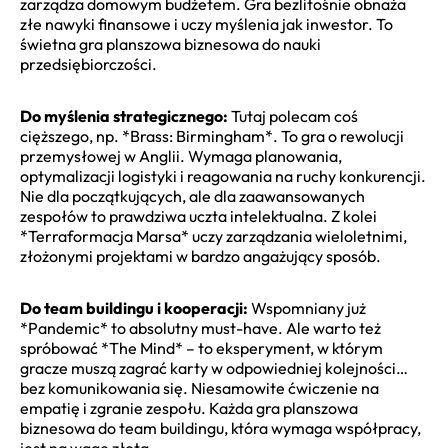
zarządza domowym budżetem. Gra bezlitośnie obnaża
złe nawyki finansowe i uczy myślenia jak inwestor. To
świetna gra planszowa biznesowa do nauki
przedsiębiorczości.
Do myślenia strategicznego:
Tutaj polecam coś
cięższego, np. *Brass: Birmingham*. To gra o rewolucji
przemysłowej w Anglii. Wymaga planowania,
optymalizacji logistyki i reagowania na ruchy konkurencji.
Nie dla początkujących, ale dla zaawansowanych
zespołów to prawdziwa uczta intelektualna. Z kolei
*Terraformacja Marsa* uczy zarządzania wieloletnimi,
złożonymi projektami w bardzo angażujący sposób.
Do team buildingu i kooperacji:
Wspomniany już
*Pandemic* to absolutny must-have. Ale warto też
spróbować *The Mind* – to eksperyment, w którym
gracze muszą zagrać karty w odpowiedniej kolejności…
bez komunikowania się. Niesamowite ćwiczenie na
empatię i zgranie zespołu. Każda gra planszowa
biznesowa do team buildingu, która wymaga współpracy,
jest na wagę złota.