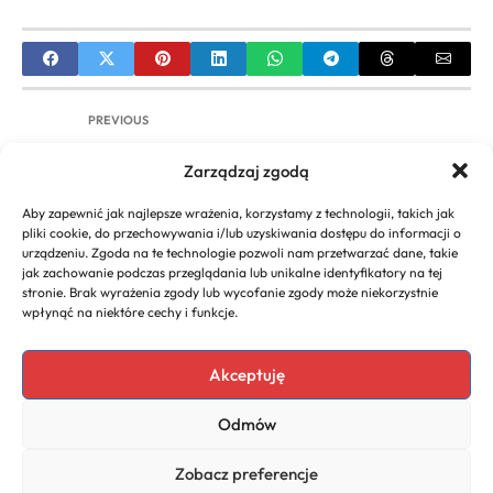
PREVIOUS
Jak znaleźć pomysł na biznes? Kompletny
Zarządzaj zgodą
przewodnik od inspiracji do walidacji
Aby zapewnić jak najlepsze wrażenia, korzystamy z technologii, takich jak
NEXT
pliki cookie, do przechowywania i/lub uzyskiwania dostępu do informacji o
urządzeniu. Zgoda na te technologie pozwoli nam przetwarzać dane, takie
Instytucje Otoczenia Biznesu (IOB): Kompleksowy
jak zachowanie podczas przeglądania lub unikalne identyfikatory na tej
Przewodnik po Wspieraniu Przedsiębiorczości w
stronie. Brak wyrażenia zgody lub wycofanie zgody może niekorzystnie
Polsce
wpłynąć na niektóre cechy i funkcje.
Akceptuję
Copyright 2026. All rights
Polecany program do
Odmów
reserved powered by
faktur
biznescenter.eu
Polityka
Zobacz preferencje
Prywatności