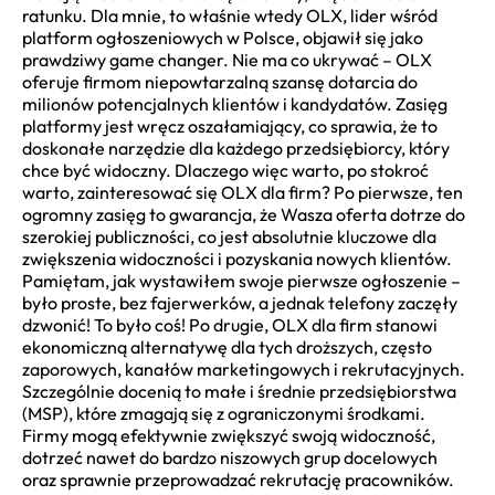
ratunku. Dla mnie, to właśnie wtedy OLX, lider wśród
platform ogłoszeniowych w Polsce, objawił się jako
prawdziwy game changer. Nie ma co ukrywać – OLX
oferuje firmom niepowtarzalną szansę dotarcia do
milionów potencjalnych klientów i kandydatów. Zasięg
platformy jest wręcz oszałamiający, co sprawia, że to
doskonałe narzędzie dla każdego przedsiębiorcy, który
chce być widoczny. Dlaczego więc warto, po stokroć
warto, zainteresować się OLX dla firm? Po pierwsze, ten
ogromny zasięg to gwarancja, że Wasza oferta dotrze do
szerokiej publiczności, co jest absolutnie kluczowe dla
zwiększenia widoczności i pozyskania nowych klientów.
Pamiętam, jak wystawiłem swoje pierwsze ogłoszenie –
było proste, bez fajerwerków, a jednak telefony zaczęły
dzwonić! To było coś! Po drugie, OLX dla firm stanowi
ekonomiczną alternatywę dla tych droższych, często
zaporowych, kanałów marketingowych i rekrutacyjnych.
Szczególnie docenią to małe i średnie przedsiębiorstwa
(MSP), które zmagają się z ograniczonymi środkami.
Firmy mogą efektywnie zwiększyć swoją widoczność,
dotrzeć nawet do bardzo niszowych grup docelowych
oraz sprawnie przeprowadzać rekrutację pracowników.