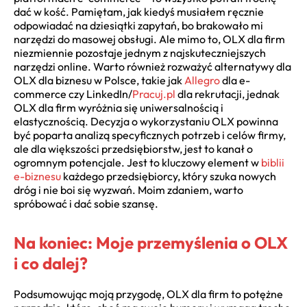
dać w kość. Pamiętam, jak kiedyś musiałem ręcznie
odpowiadać na dziesiątki zapytań, bo brakowało mi
narzędzi do masowej obsługi. Ale mimo to, OLX dla firm
niezmiennie pozostaje jednym z najskuteczniejszych
narzędzi online. Warto również rozważyć alternatywy dla
OLX dla biznesu w Polsce, takie jak
Allegro
dla e-
commerce czy LinkedIn/
Pracuj.pl
dla rekrutacji, jednak
OLX dla firm wyróżnia się uniwersalnością i
elastycznością. Decyzja o wykorzystaniu OLX powinna
być poparta analizą specyficznych potrzeb i celów firmy,
ale dla większości przedsiębiorstw, jest to kanał o
ogromnym potencjale. Jest to kluczowy element w
biblii
e-biznesu
każdego przedsiębiorcy, który szuka nowych
dróg i nie boi się wyzwań. Moim zdaniem, warto
spróbować i dać sobie szansę.
Na koniec: Moje przemyślenia o OLX
i co dalej?
Podsumowując moją przygodę, OLX dla firm to potężne