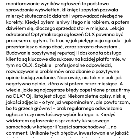
monitorowanie wyników ogłoszeń to podstawa –
sprawdzanie wyświetleń, kliknięć i zapytań pozwala
mierzyć skuteczność działań i wprowadzać niezbędne
korekty. Kiedyś byłem leniwy i tego nie robiłem, a potem
dziwiłem się, dlaczego sprzedaż stoi w miejscu. Lekcja
odrobiona! Optymalizacja ogłoszeń OLX powinna być
procesem ciągłym. To trochę jak pielęgnacja ogrodu – jak
przestaniesz o niego dbać, zaraz zarasta chwastami.
Budowanie pozytywnej reputacji i doskonała obsługa
klienta są kluczowe dla sukcesu na każdej platformie, w
tym na OLX. Szybkie i profesjonalne odpowiedzi,
rozwiązywanie problemów oraz dbanie o pozytywne
opinie budują zaufanie. Naprawdę, nic tak nie boli, jak
negatywna opinia, która wisi potem przez miesiące. A
wiecie, jakie są najczęstsze błędy popełniane przez firmy
na OLX? Oj, lista jest długa! Niekompletne opisy, niskiej
jakości zdjęcia – o tym już wspominałem, ale powtarzam,
bo to grzech główny! – brak regularnego odświeżania
ogłoszeń czy niewłaściwy wybór kategorii. Kiedyś
widziałem ogłoszenie o sprzedaży luksusowego
samochodu w kategorii ‘części samochodowe’… no
comment. Unikanie tych błędów, inwestowanie w jakość