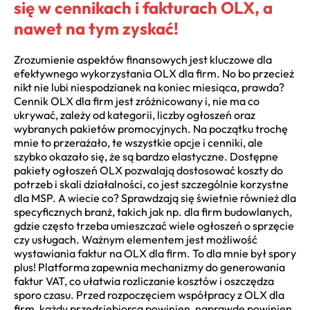
się w cennikach i fakturach OLX, a
nawet na tym zyskać!
Zrozumienie aspektów finansowych jest kluczowe dla
efektywnego wykorzystania OLX dla firm. No bo przecież
nikt nie lubi niespodzianek na koniec miesiąca, prawda?
Cennik OLX dla firm jest zróżnicowany i, nie ma co
ukrywać, zależy od kategorii, liczby ogłoszeń oraz
wybranych pakietów promocyjnych. Na początku trochę
mnie to przerażało, te wszystkie opcje i cenniki, ale
szybko okazało się, że są bardzo elastyczne. Dostępne
pakiety ogłoszeń OLX pozwalają dostosować koszty do
potrzeb i skali działalności, co jest szczególnie korzystne
dla MSP. A wiecie co? Sprawdzają się świetnie również dla
specyficznych branż, takich jak np. dla firm budowlanych,
gdzie często trzeba umieszczać wiele ogłoszeń o sprzęcie
czy usługach. Ważnym elementem jest możliwość
wystawiania faktur na OLX dla firm. To dla mnie był spory
plus! Platforma zapewnia mechanizmy do generowania
faktur VAT, co ułatwia rozliczanie kosztów i oszczędza
sporo czasu. Przed rozpoczęciem współpracy z OLX dla
firm, każdy przedsiębiorca powinien, naprawdę powinien,