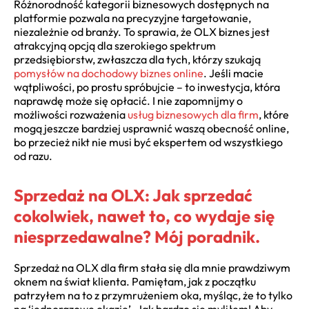
Różnorodność kategorii biznesowych dostępnych na
platformie pozwala na precyzyjne targetowanie,
niezależnie od branży. To sprawia, że OLX biznes jest
atrakcyjną opcją dla szerokiego spektrum
przedsiębiorstw, zwłaszcza dla tych, którzy szukają
pomysłów na dochodowy biznes online
. Jeśli macie
wątpliwości, po prostu spróbujcie – to inwestycja, która
naprawdę może się opłacić. I nie zapomnijmy o
możliwości rozważenia
usług biznesowych dla firm
, które
mogą jeszcze bardziej usprawnić waszą obecność online,
bo przecież nikt nie musi być ekspertem od wszystkiego
od razu.
Sprzedaż na OLX: Jak sprzedać
cokolwiek, nawet to, co wydaje się
niesprzedawalne? Mój poradnik.
Sprzedaż na OLX dla firm stała się dla mnie prawdziwym
oknem na świat klienta. Pamiętam, jak z początku
patrzyłem na to z przymrużeniem oka, myśląc, że to tylko
na ‘jednorazowe okazje’. Jak bardzo się myliłem! Aby