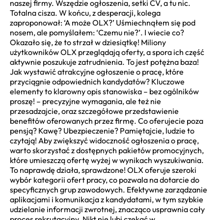
naszej firmy. Wszędzie ogłoszenia, setki CV, a tu nic.
Totalna cisza. W końcu, z desperacji, kolega
zaproponował: ‘A może OLX?’ Uśmiechnąłem się pod
nosem, ale pomyślałem: ‘Czemu nie?’. I wiecie co?
Okazało się, że to strzał w dziesiątkę! Miliony
użytkowników OLX przeglądają oferty, a spora ich część
aktywnie poszukuje zatrudnienia. To jest potężna baza!
Jak wystawić atrakcyjne ogłoszenie o pracę, które
przyciągnie odpowiednich kandydatów? Kluczowe
elementy to klarowny opis stanowiska – bez ogólników
proszę! – precyzyjne wymagania, ale też nie
przesadzajcie, oraz szczegółowe przedstawienie
benefitów oferowanych przez firmę. Co oferujecie poza
pensją? Kawę? Ubezpieczenie? Pamiętajcie, ludzie to
czytają! Aby zwiększyć widoczność ogłoszenia o pracę,
warto skorzystać z dostępnych pakietów promocyjnych,
które umieszczą ofertę wyżej w wynikach wyszukiwania.
To naprawdę działa, sprawdzone! OLX oferuje szeroki
wybór kategorii ofert pracy, co pozwala na dotarcie do
specyficznych grup zawodowych. Efektywne zarządzanie
aplikacjami i komunikacja z kandydatami, w tym szybkie
udzielanie informacji zwrotnej, znacząco usprawnia cały
proces rekrutacyjny. Nikt nie lubi czekać w