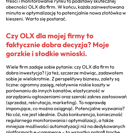
treści i monitorowanie rynku to podstawy skutecznej
obecności OLX dla firm. W końcu, każda zainwestowana
minuta w optymalizację to potencjalnie nowa złotówka w
kieszeni. Warto się postarać.
Czy OLX dla mojej firmy to
faktycznie dobra decyzja? Moje
gorzkie i słodkie wnioski.
Wiele firm zadaje sobie pytanie: czy OLX dla firm to
dobra inwestycja? I ja też, szczerze mówiąc, zadawałem
sobie je wielokrotnie. Z perspektywy biznesu, zalety są
liczne: ogromny zasięg, relatywnie niskie koszty w
porównaniu do innych kanałów, elastyczność w
zarządzaniu ogłoszeniami oraz szeroki zakres zastosowań
(sprzedaż, rekrutacja, marketing). To naprawdę
imponujące, co można osiągnąć. Potencjalne wyzwania?
No cóż, nie jest idealnie. Duża konkurencja, konieczność
regularnego monitorowania i optymalizacji, a także
mniejsze możliwości automatyzacji niż na dedykowanych
platformach e-commerce – to wszystko potrafi trochę