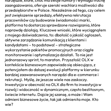
narzędzie, które, choć ma swoje humory i wymaga trochę
zaangażowania, oferuje szeroki wachlarz możliwości dla
przedsiębiorstw w Polsce. Niezależnie od tego, czy celem
jest zwiększenie sprzedaży, efektywna rekrutacja
pracowników czy budowanie świadomości marki,
platforma ta dostarcza sprawdzone rozwiązania, które
naprawdę działają. Kluczowe wnioski, które wyciągnąłem
z mojego doświadczenia, to: dbałość o jakość ogłoszeń,
aktywne zarządzanie komunikacją z klientami i
kandydatami – to podstawa! – strategiczne
wykorzystanie pakietów promocyjnych oraz ciągłe
monitorowanie i optymalizacja działań. To nie jest
jednorazowy sprint, to maraton. Przyszłość OLX w
kontekście biznesowym zapowiada się obiecująco, z
potencjałem do dalszej ewolucji platformy w kierunku
bardziej zaawansowanych narzędzi dla e-commerce i
rekrutacji. Myślę, że jeszcze wiele nas zaskoczy.
Inwestycja w obecność na OLX dla firm to inwestycja w
rozwój i widoczność w dynamicznym, często bezlitosnym,
świecie internetu. Dajcie jej szansę, a może i Wam
odmieni biznesowe życie, tak jak odmieniła moje. Kto
wie?