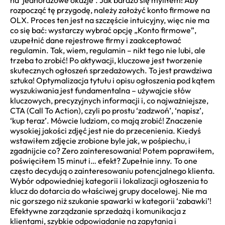
rozpocząć tę przygodę, należy założyć konto firmowe na
OLX. Proces ten jest na szczęście intuicyjny, więc nie ma
co się bać: wystarczy wybrać opcję „Konto firmowe”,
uzupełnić dane rejestrowe firmy i zaakceptować
regulamin. Tak, wiem, regulamin – nikt tego nie lubi, ale
trzeba to zrobić! Po aktywacji, kluczowe jest tworzenie
skutecznych ogłoszeń sprzedażowych. To jest prawdziwa
sztuka! Optymalizacja tytułu i opisu ogłoszenia pod kątem
wyszukiwania jest fundamentalna – używajcie słów
kluczowych, precyzyjnych informacji i, co najważniejsze,
CTA (Call To Action), czyli po prostu ‘zadzwoń’, ‘napisz’,
‘kup teraz’. Mówcie ludziom, co mają zrobić! Znaczenie
wysokiej jakości zdjęć jest nie do przecenienia. Kiedyś
wstawiłem zdjęcie zrobione byle jak, w pośpiechu, i
zgadnijcie co? Zero zainteresowania! Potem poprawiłem,
poświęciłem 15 minut i… efekt? Zupełnie inny. To one
często decydują o zainteresowaniu potencjalnego klienta.
Wybór odpowiedniej kategorii i lokalizacji ogłoszenia to
klucz do dotarcia do właściwej grupy docelowej. Nie ma
nic gorszego niż szukanie spawarki w kategorii ‘zabawki’!
Efektywne zarządzanie sprzedażą i komunikacja z
klientami, szybkie odpowiadanie na zapytania i