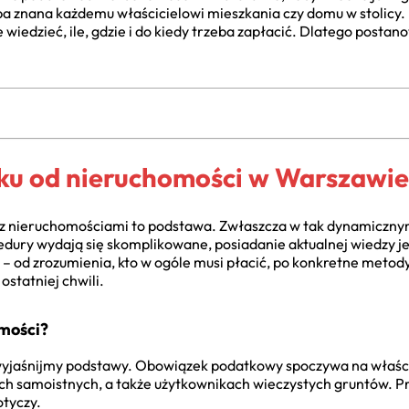
hyba znana każdemu właścicielowi mieszkania czy domu w stolicy. 
e wiedzieć, ile, gdzie i do kiedy trzeba zapłacić. Dlatego posta
ku od nieruchomości w Warszawi
 z nieruchomościami to podstawa. Zwłaszcza w tak dynamiczny
ocedury wydają się skomplikowane, posiadanie aktualnej wiedzy j
 – od zrozumienia, kto w ogóle musi płacić, po konkretne metod
statniej chwili.
omości?
wyjaśnijmy podstawy. Obowiązek podatkowy spoczywa na właści
h samoistnych, a także użytkownikach wieczystych gruntów. Pr
otyczy.