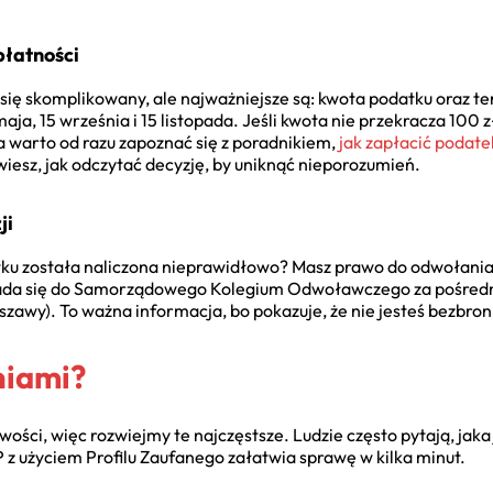
płatności
ę skomplikowany, ale najważniejsze są: kwota podatku oraz ter
aja, 15 września i 15 listopada. Jeśli kwota nie przekracza 100 z
a warto od razu zapoznać się z poradnikiem,
jak zapłacić podate
wiesz, jak odczytać decyzję, by uniknąć nieporozumień.
ji
tku została naliczona nieprawidłowo? Masz prawo do odwołania. 
łada się do Samorządowego Kolegium Odwoławczego za pośred
rszawy). To ważna informacja, bo pokazuje, że nie jesteś bezbr
niami?
ści, więc rozwiejmy te najczęstsze. Ludzie często pytają, jaka
z użyciem Profilu Zaufanego załatwia sprawę w kilka minut.