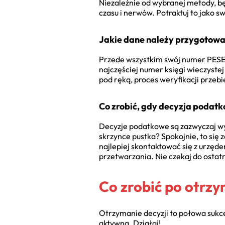
Niezależnie od wybranej metody, bę
czasu i nerwów. Potraktuj to jako 
Jakie dane należy przygotow
Przede wszystkim swój numer PESEL
najczęściej numer księgi wieczyste
pod ręką, proces weryfikacji przebi
Co zrobić, gdy decyzja podatk
Decyzje podatkowe są zazwyczaj wysy
skrzynce pustka? Spokojnie, to się 
najlepiej skontaktować się z urzęd
przetwarzania. Nie czekaj do ostatn
Co zrobić po otrzy
Otrzymanie decyzji to połowa sukce
aktywna. Działaj!