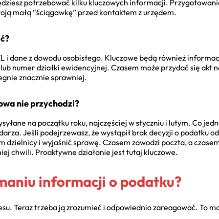
dziesz potrzebować kilku kluczowych informacji. Przygotowanie 
swoją małą “ściągawkę” przed kontaktem z urzędem.
ać?
 i dane z dowodu osobistego. Kluczowe będą również informacj
j lub numer działki ewidencyjnej. Czasem może przydać się akt n
egnie znacznie sprawniej.
owa nie przychodzi?
łane na początku roku, najczęściej w styczniu i lutym. Co jedna
zdarza. Jeśli podejrzewasz, że wystąpił brak decyzji o podatku
em dzielnicy i wyjaśnić sprawę. Czasem zawodzi poczta, a czase
iej chwili. Proaktywne działanie jest tutaj kluczowe.
maniu informacji o podatku?
su. Teraz trzeba ją zrozumieć i odpowiednio zareagować. To mo