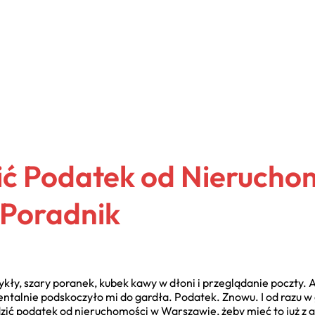
ć Podatek od Nierucho
 Poradnik
ły, szary poranek, kubek kawy w dłoni i przeglądanie poczty. A
lnie podskoczyło mi do gardła. Podatek. Znowu. I od razu w gł
dzić podatek od nieruchomości w Warszawie, żeby mieć to już z 