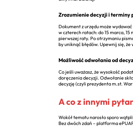
Zrozumienie decyzji i terminy 
Dokument z urzędu może wydawać si
w czterech ratach: do 15 marca, 15 m
pierwszej raty. Po otrzymaniu pism
by uniknąć błędów. Upewnij się, że 
Możliwość odwołania od decyz
Co jeśli uważasz, że wysokość poda
doręczenia decyzji. Odwołanie sk
decyzję (czyli prezydenta m.st. Wa
A co z innymi pyta
Wokół tematu narosło sporo wątpliwo
Bez dwóch zdań – platforma ePUAP 