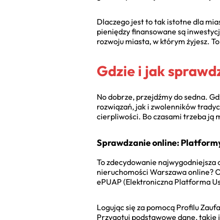
Dlaczego jest to tak istotne dla m
pieniędzy finansowane są inwestycje
rozwoju miasta, w którym żyjesz. T
Gdzie i jak sprawd
No dobrze, przejdźmy do sedna. Gdz
rozwiązań, jak i zwolenników trady
cierpliwości. Bo czasami trzeba ją 
Sprawdzanie online: Platfor
To zdecydowanie najwygodniejsza o
nieruchomości Warszawa online? Odp
ePUAP (Elektroniczna Platforma Usł
Logując się za pomocą Profilu Zauf
Przygotuj podstawowe dane, takie j