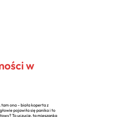
mości w
 tam ona – biała koperta z
owie pojawiła się panika i to
głowy? To uczucie, ta mieszanka