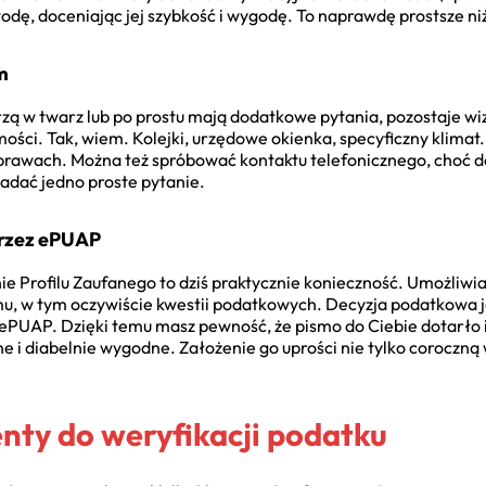
odę, doceniając jej szybkość i wygodę. To naprawdę prostsze niż
m
zą w twarz lub po prostu mają dodatkowe pytania, pozostaje wiz
ości. Tak, wiem. Kolejki, urzędowe okienka, specyficzny klimat.
prawach. Można też spróbować kontaktu telefonicznego, choć 
 zadać jedno proste pytanie.
przez ePUAP
 Profilu Zaufanego to dziś praktycznie konieczność. Umożliwia
, w tym oczywiście kwestii podatkowych. Decyzja podatkowa j
 ePUAP. Dzięki temu masz pewność, że pismo do Ciebie dotarło i
e i diabelnie wygodne. Założenie go uprości nie tylko coroczną 
ty do weryfikacji podatku