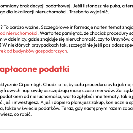
iany brak decyzji podatkowej. Jeśli listonosz nie puka, a termi
go dla lokalizacji nieruchomości. Trzeba to wyjaśnić.
rł? To bardzo ważne. Szczegółowe informacje na ten temat znaj
u od nieruchomości
. Warto też pamiętać, że chociaż procedury są
 w dzielnicy, gdzie znajduje się nieruchomość, czy to Ursynów, c
 W niektórych przypadkach tak, szczególnie jeśli posiadasz spe
atek od budynków gospodarczych
.
zapłacone podatki
ktycznie Ci pomógł. Chodzi o to, by cała procedura była jak na
 cyfrowych naprawdę oszczędzają masę czasu i nerwów. Zarządz
a podatkiem od nieruchomości, warto zgłębić inne tematy, takie 
ć, jeśli inwestujesz. A jeśli dopiero planujesz zakup, koniecznie 
a, także w świecie podatków. Teraz, gdy następnym razem zobac
wiesz, co robić.