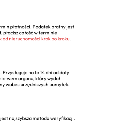
min płatności. Podatek płatny jest
ł, płacisz całość w terminie
k od nieruchomości krok po kroku
,
Przysługuje na to 14 dni od daty
nictwem organu, który wydał
onny wobec urzędniczych pomyłek.
 jest najszybsza metoda weryfikacji.