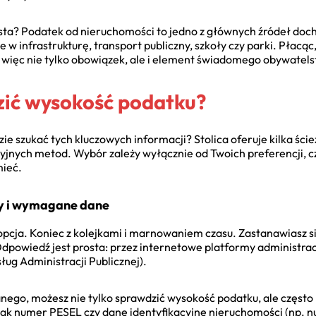
iasta? Podatek od nieruchomości to jedno z głównych źródeł do
 w infrastrukturę, transport publiczny, szkoły czy parki. Płacą
o więc nie tylko obowiązek, ale i element świadomego obywatel
zić wysokość podatku?
ie szukać tych kluczowych informacji? Stolica oferuje kilka śc
cyjnych metod. Wybór zależy wyłącznie od Twoich preferencji, c
mieć.
my i wymagane dane
pcja. Koniec z kolejkami i marnowaniem czasu. Zastanawiasz si
owiedź jest prosta: przez internetowe platformy administracji
ug Administracji Publicznej).
anego, możesz nie tylko sprawdzić wysokość podatku, ale często 
ak numer PESEL czy dane identyfikacyjne nieruchomości (np. n