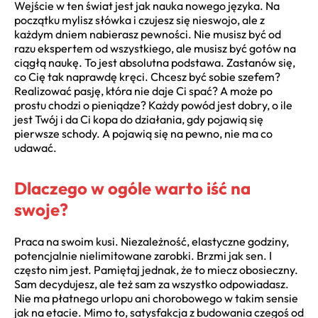
Wejście w ten świat jest jak nauka nowego języka. Na
początku mylisz słówka i czujesz się nieswojo, ale z
każdym dniem nabierasz pewności. Nie musisz być od
razu ekspertem od wszystkiego, ale musisz być gotów na
ciągłą naukę. To jest absolutna podstawa. Zastanów się,
co Cię tak naprawdę kręci. Chcesz być sobie szefem?
Realizować pasję, która nie daje Ci spać? A może po
prostu chodzi o pieniądze? Każdy powód jest dobry, o ile
jest Twój i da Ci kopa do działania, gdy pojawią się
pierwsze schody. A pojawią się na pewno, nie ma co
udawać.
Dlaczego w ogóle warto iść na
swoje?
Praca na swoim kusi. Niezależność, elastyczne godziny,
potencjalnie nielimitowane zarobki. Brzmi jak sen. I
często nim jest. Pamiętaj jednak, że to miecz obosieczny.
Sam decydujesz, ale też sam za wszystko odpowiadasz.
Nie ma płatnego urlopu ani chorobowego w takim sensie
jak na etacie. Mimo to, satysfakcja z budowania czegoś od