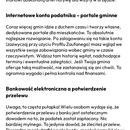
Internetowe konta podatnika – portale gminne
Coraz więcej gmin idzie z duchem czasu i tworzy własne,
dedykowane portale dla mieszkańców. To absolutnie
najlepsze rozwiązanie. Po zalogowaniu się na takie konto
(zazwyczaj przy użyciu Profilu Zaufanego) masz wgląd we
wszystkie swoje zobowiązania wobec gminy w czasie
rzeczywistym. Widzisz tam historię wpłat, nadchodzące
terminy i ewentualne zaległości. Jeśli Twoja gmina
oferuje taką możliwość, nie zastanawiaj się ani chwili. To
ogromna wygoda i pełna kontrola nad finansami.
Bankowość elektroniczna a potwierdzenie
przelewu
Uwaga, to częsta pułapka! Wielu osobom wydaje się, że
potwierdzenie przelewu z banku jest ostatecznym
dowodem na to, że podatek został zapłacony. Nic
bardziej mylnego. To jedynie dowód, że zleciłeś przelew.
Pieniądze mogły trafić na złe konto, mogłeś pomylić się w