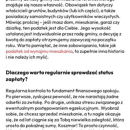
znajduje się nasza własność. Obowiązek ten dotyczy
właścicieli gruntów, budynków (lub ich części), a także
posiadaczy samoistnych czy użytkowników wieczystych.
Mówiąc prościej – jeśli masz dom, mieszkanie, garaż czy
działkę, ten podatek jest dla Ciebie. Jego wysokość
ustalana jest indywidualnie przez radę gminy, a decyzję z
kwotą do zapłaty otrzymujemy zazwyczaj na początku
roku. Warto pamiętać, że inne zobowiązania, takie jak
podatek od wynajmu mieszkania
, to zupełnie inna historia
i nie należy ich mylić.
Dlaczego warto regularnie sprawdzać status
zapłaty?
Regularna kontrola to fundament finansowego spokoju.
Po pierwsze, zyskujesz pewność, że nie narastają żadne
odsetki za zwłokę. Po drugie, unikasz stresu związanego z
ewentualnym postępowaniem egzekucyjnym. Wyobraź
sobie, że chcesz sprzedać mieszkanie, a tu nagle okazuje
się, że od lat ciągnie się za Tobą niewielka zaległość, która
urosła do pokaźnej sumy. Koszmar! To prosta czynność,