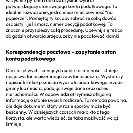
wszystkie pytania i od razu uzyskać wydruk
potwierdzający stan swojego konta podatkowego. To
idealne rozwiązanie, jeśli chcesz mieć pewność “na
papierze”. Pamiętaj tylko, aby zabrać ze sobą dowód
osobisty i, jeśli masz, numer decyzji podatkowej. To
znacznie przyspieszy całą procedurę. Upewnij się też co
do godzin otwarcia urzędu, żeby nie pocałować klamki.
Korespondencja pocztowa – zapytanie o stan
konta podatkowego
Dla cierpliwych i ceniących sobie formalności istnieje
opcja wysłania pisemnego zapytania pocztą. Wystarczy
napisać krótkie pismo do wydziału podatkowego urzędu
gminy lub miasta, podając swoje dane oraz adres
nieruchomości. W odpowiedzi otrzymasz oficjalną
informację o stanie swoich rozliczeń. To metoda powolna,
ale daje dokument, który w razie sporów może być
bezcenny. W dzisiejszych czasach mało kto z tego
korzysta, ale warto wiedzieć, że taka możliwość wciąż
istnieje.