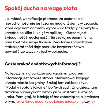
Spokój ducha na wagę złota
Jak widać, weryfikacja płatności za podatek od
nieruchomości nie jest czarną magią. Żyjemy w czasach,
które dają nam ogromny wybór – od tradycyjnej wizyty w
urzędzie po kilka kliknięć w aplikacji. Kluczem jest
świadomość i regularność. Nie czekaj na upomnienia.
Sam kontroluj swoje finanse. Regularne sprawdzanie
statusu płatności daje poczucie bezpieczeństwa i
pewność, że wszystko jest w porządku.
Gdzie szukać dodatkowych informacji?
Najlepszym i najbardziej wiarygodnym źródłem
informacji jest zawsze strona internetowa Twojego
urzędu miasta lub gminy. Szukaj tam zakładek typu
“Podatki i opłaty lokalne” lub “e-Urząd”. Znajdziesz tam
aktualne numery kont, wzory pism i instrukcje krok po
kroku. Pamiętaj, że istnieją różne zobowiązania, a wiedza
o tym,
jak uniknąć podatku od kupna mieszkania
czy
jak