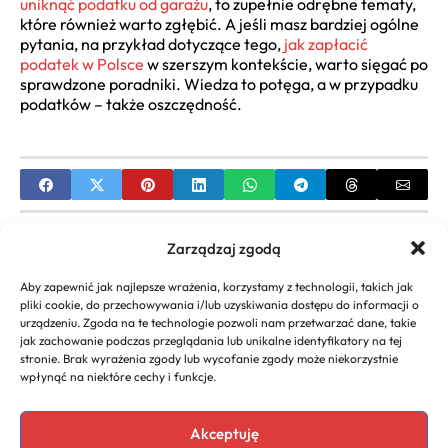
uniknąć podatku od garażu
, to zupełnie odrębne tematy,
które również warto zgłębić. A jeśli masz bardziej ogólne
pytania, na przykład dotyczące tego,
jak zapłacić
podatek w Polsce
w szerszym kontekście, warto sięgać po
sprawdzone poradniki. Wiedza to potęga, a w przypadku
podatków – także oszczędność.
PREVIOUS
Zarządzaj zgodą
Zwrot podatku przy najniższej krajowej –
Aby zapewnić jak najlepsze wrażenia, korzystamy z technologii, takich jak
Przewodnik
pliki cookie, do przechowywania i/lub uzyskiwania dostępu do informacji o
urządzeniu. Zgoda na te technologie pozwoli nam przetwarzać dane, takie
NEXT
jak zachowanie podczas przeglądania lub unikalne identyfikatory na tej
stronie. Brak wyrażenia zgody lub wycofanie zgody może niekorzystnie
Electrolux: Co to za firma? – Poznaj Lidera AGD
wpłynąć na niektóre cechy i funkcje.
Akceptuję