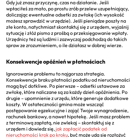
Gdy już znasz przyczynę, czas na działanie. Jeśli
wpłaciłeś za mało, po prostu zrób przelew uzupełniający,
doliczając ewentualne odsetki za zwłokę (ich wysokość
możesz sprawdzić w urzędzie). Jeśli pieniądze poszły na
złe konto, natychmiast skontaktuj się z urzędem, wyjaśnij
sytuację i złóż pismo z prośbą o przeksięgowanie wpłaty.
Urzędnicy też są ludźmi i zazwyczaj podchodzą do takich
spraw ze zrozumieniem, o ile działasz w dobrej wierze.
Konsekwencje opóźnień w płatnościach
Ignorowanie problemu to najgorsza strategia.
Konsekwencje braku płatności podatku od nieruchomości
mogą być dotkliwe. Po pierwsze – odsetki ustawowe za
zwłokę, które naliczane są za każdy dzień opóźnienia. Po
drugie – upomnienie z urzędu, które generuje dodatkowe
koszty. W ostateczności gmina może wszcząć
postępowanie egzekucyjne i zająć Twoje wynagrodzenie,
rachunek bankowy, a nawet hipotekę. Jeśli masz problem
z terminową zapłatą, nie zwlekaj – skontaktuj się z
urzędem i dowiedz się,
jak zapłacić podatek od
nieruchomości krok po kroku
, być może uda się rozłożyć