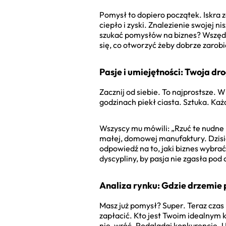
Pomysł to dopiero początek. Iskra z
ciepło i zyski. Znalezienie swojej 
szukać pomysłów na biznes? Wszędzi
się, co otworzyć żeby dobrze zarobić
Pasje i umiejętności: Twoja dr
Zacznij od siebie. To najprostsze.
godzinach piekł ciasta. Sztuka. Ka
Wszyscy mu mówili: „Rzuć te nudne p
małej, domowej manufaktury. Dzisia
odpowiedź na to, jaki biznes wybra
dyscypliny, by pasja nie zgasła po
Analiza rynku: Gdzie drzemie 
Masz już pomysł? Super. Teraz czas 
zapłacić. Kto jest Twoim idealnym 
nie, wróć. Podglądaj konkurencję. Uc