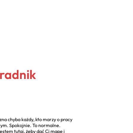
oradnik
 zna chyba każdy, kto marzy o pracy
anym. Spokojnie. To normalne.
jestem tutaj, żeby dać Ci mapę i