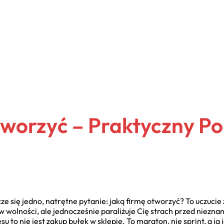
tworzyć – Praktyczny P
cze się jedno, natrętne pytanie: jaką firmę otworzyć? To uczucie
w wolności, ale jednocześnie paraliżuje Cię strach przed niezn
 to nie jest zakup bułek w sklepie. To maraton, nie sprint, a ja 