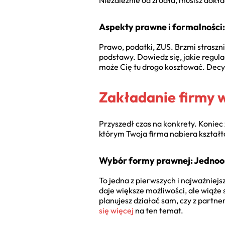
Niezależnie od źródła, musisz dokła
Aspekty prawne i formalności:
Prawo, podatki, ZUS. Brzmi straszni
podstawy. Dowiedz się, jakie regula
może Cię tu drogo kosztować. Decyz
Zakładanie firmy w
Przyszedł czas na konkrety. Koniec 
którym Twoja firma nabiera kształtó
Wybór formy prawnej: Jednoo
To jedna z pierwszych i najważniejs
daje większe możliwości, ale wiąże 
planujesz działać sam, czy z partn
się więcej
na ten temat.