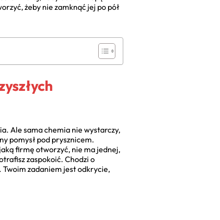
worzyć, żeby nie zamknąć jej po pół
rzyszłych
ia. Ale sama chemia nie wystarczy,
alny pomysł pod prysznicem.
 jaką firmę otworzyć, nie ma jednej,
trafisz zaspokoić. Chodzi o
. Twoim zadaniem jest odkrycie,