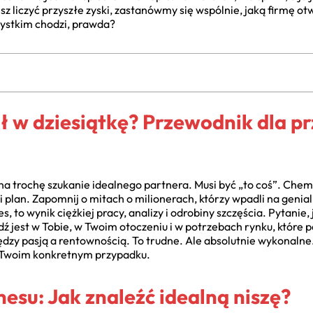
esz liczyć przyszłe zyski, zastanówmy się wspólnie, jaką firmę ot
szystkim chodzi, prawda?
ał w dziesiątkę? Przewodnik dla p
 trochę szukanie idealnego partnera. Musi być „to coś”. Chem
 i plan. Zapomnij o mitach o milionerach, którzy wpadli na geni
, to wynik ciężkiej pracy, analizy i odrobiny szczęścia. Pytanie,
 jest w Tobie, w Twoim otoczeniu i w potrzebach rynku, które po
ędzy pasją a rentownością. To trudne. Ale absolutnie wykonalne
 w Twoim konkretnym przypadku.
esu: Jak znaleźć idealną niszę?