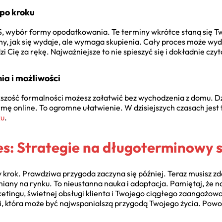
 po kroku
S, wybór formy opodatkowania. Te terminy wkrótce staną się T
wany, jak się wydaje, ale wymaga skupienia. Cały proces może w
 Cię za rękę. Najważniejsze to nie spieszyć się i dokładnie cz
ia i możliwości
szość formalności możesz załatwić bez wychodzenia z domu. Dz
mę online. To ogromne ułatwienie. W dzisiejszych czasach jest t
ku
.
es: Strategie na długoterminowy 
y krok. Prawdziwa przygoda zaczyna się później. Teraz musisz zd
miany na rynku. To nieustanna nauka i adaptacja. Pamiętaj, że 
etingu, świetnej obsługi klienta i Twojego ciągłego zaangażowa
i, która może być najwspanialszą przygodą Twojego życia. Powo