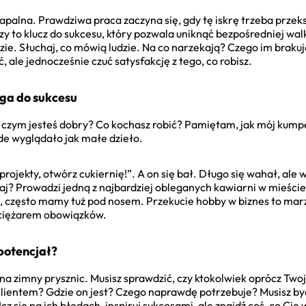
apalna. Prawdziwa praca zaczyna się, gdy tę iskrę trzeba przeks
niszy to klucz do sukcesu, który pozwala uniknąć bezpośredniej w
e. Słuchaj, co mówią ludzie. Na co narzekają? Czego im brakuje
, ale jednocześnie czuć satysfakcję z tego, co robisz.
oga do sukcesu
 W czym jesteś dobry? Co kochasz robić? Pamiętam, jak mój kump
żde wyglądało jak małe dzieło.
rojekty, otwórz cukiernię!”. A on się bał. Długo się wahał, ale
j? Prowadzi jedną z najbardziej obleganych kawiarni w mieście.
ć, często mamy tuż pod nosem. Przekucie hobby w biznes to mar
d ciężarem obowiązków.
potencjał?
na zimny prysznic. Musisz sprawdzić, czy ktokolwiek oprócz Two
klientem? Gdzie on jest? Czego naprawdę potrzebuje? Musisz być
z się na ich błędach, inspiruj sukcesami, ale znajdź coś, co Cię 