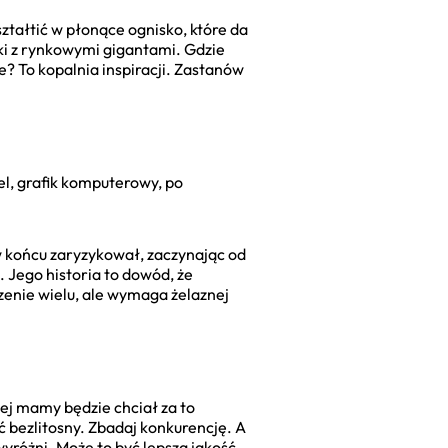
ztałtić w płonące ognisko, które da
alki z rynkowymi gigantami. Gdzie
? To kopalnia inspiracji. Zastanów
el, grafik komputerowy, po
 w końcu zaryzykował, zaczynając od
 Jego historia to dowód, że
zenie wielu, ale wymaga żelaznej
jej mamy będzie chciał za to
 bezlitosny. Zbadaj konkurencję. A
wyróżni. Może to być lepsza jakość,