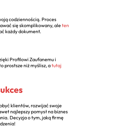
woją codziennością. Proces
ydawać się skomplikowany, ale
ten
ytać każdy dokument.
ięki Profilowi Zaufanemu i
o prostsze niż myślisz, a
tutaj
sukces
obyć klientów, rozwijać swoje
nawet najlepszy pomysł na biznes
nia. Decyzja o tym, jaką firmę
dzenia!