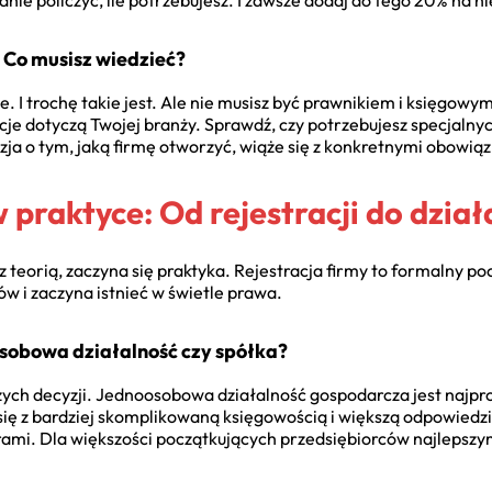
dnie policzyć, ile potrzebujesz. I zawsze dodaj do tego 20% na 
 Co musisz wiedzieć?
e. I trochę takie jest. Ale nie musisz być prawnikiem i księgow
cje dotyczą Twojej branży. Sprawdź, czy potrzebujesz specjalnyc
ja o tym, jaką firmę otworzyć, wiąże się z konkretnymi obowi
 praktyce: Od rejestracji do dział
z teorią, zaczyna się praktyka. Rejestracja firmy to formalny p
w i zaczyna istnieć w świetle prawa.
sobowa działalność czy spółka?
zych decyzji. Jednoosobowa działalność gospodarcza jest najpros
się z bardziej skomplikowaną księgowością i większą odpowiedzi
erami. Dla większości początkujących przedsiębiorców najleps