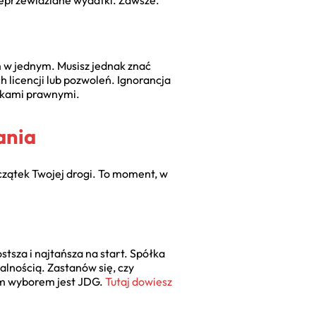
nieprzewidziane wydatki. Zawsze.
ym w jednym. Musisz jednak znać
h licencji lub pozwoleń. Ignorancja
ązkami prawnymi.
ania
oczątek Twojej drogi. To moment, w
tsza i najtańsza na start. Spółka
alnością. Zastanów się, czy
zym wyborem jest JDG.
Tutaj dowiesz