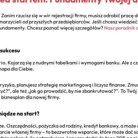
j? Zanim rzucisz się w wir rejestracji firmy, musisz odrobić pracę
 marzycieli od przyszłych przedsiębiorców. Jeśli chcesz wiedzieć,
 fundamenty. Chcesz poznać więcej szczegółów?
Nasz poradnik o
 sukcesu
io. Kojarzą się z nudnymi tabelkami i wymogami banku. Ale z 
mapa dla Ciebie.
z ryzyka, planujesz strategię marketingową i liczysz finanse. Z
rzyć?”, ale też „jak go prowadzić, by nie zbankrutować?”. To Twó
 biznesplan dla nowej firmy.
iądze na start?
ze. Oszczędności, pożyczka od rodziny, kredyt bankowy, a może d
rcie własnej firmy – to bezzwrotne wsparcie, które może dać so