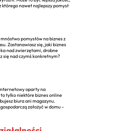
ez którego nawet najlepszy pomysł
je mnóstwo pomysłów na biznes z
u. Zastanawiasz się, jaki biznes
ieka nad zwierzętami, drobne
sz się nad czymś konkretnym?
 internetowy oparty na
o tylko niektóre biznes online
ebujesz biura ani magazynu.
ść gospodarczą założyć w domu –
ziałalności