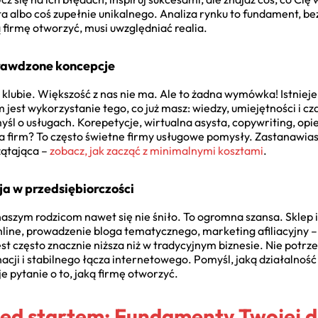
nta albo coś zupełnie unikalnego. Analiza rynku to fundament, b
 firmę otworzyć, musi uwzględniać realia.
prawdzone koncepcje
w klubie. Większość z nas nie ma. Ale to żadna wymówka! Istnie
t wykorzystanie tego, co już masz: wiedzy, umiejętności i czas
śl o usługach. Korepetycje, wirtualna asysta, copywriting, op
 firm? To często świetne firmy usługowe pomysły. Zastanawia
zątająca –
zobacz, jak zacząć z minimalnymi kosztami
.
ja w przedsiębiorczości
 naszym rodzicom nawet się nie śniło. To ogromna szansa. Sklep
line, prowadzenie bloga tematycznego, marketing afiliacyjny – t
est często znacznie niższa niż w tradycyjnym biznesie. Nie potrz
nacji i stabilnego łącza internetowego. Pomyśl, jaką działalno
 pytanie o to, jaką firmę otworzyć.
zed startem: Fundamenty Twojej d