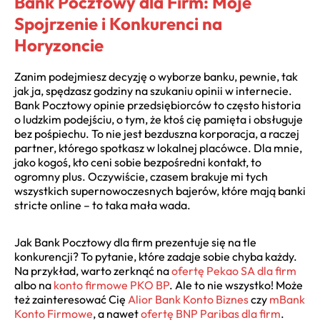
Bank Pocztowy dla Firm: Moje
Spojrzenie i Konkurenci na
Horyzoncie
Zanim podejmiesz decyzję o wyborze banku, pewnie, tak
jak ja, spędzasz godziny na szukaniu opinii w internecie.
Bank Pocztowy opinie przedsiębiorców to często historia
o ludzkim podejściu, o tym, że ktoś cię pamięta i obsługuje
bez pośpiechu. To nie jest bezduszna korporacja, a raczej
partner, którego spotkasz w lokalnej placówce. Dla mnie,
jako kogoś, kto ceni sobie bezpośredni kontakt, to
ogromny plus. Oczywiście, czasem brakuje mi tych
wszystkich supernowoczesnych bajerów, które mają banki
stricte online – to taka mała wada.
Jak Bank Pocztowy dla firm prezentuje się na tle
konkurencji? To pytanie, które zadaje sobie chyba każdy.
Na przykład, warto zerknąć na
ofertę Pekao SA dla firm
albo na
konto firmowe PKO BP
. Ale to nie wszystko! Może
też zainteresować Cię
Alior Bank Konto Biznes
czy
mBank
Konto Firmowe
, a nawet
ofertę BNP Paribas dla firm
.