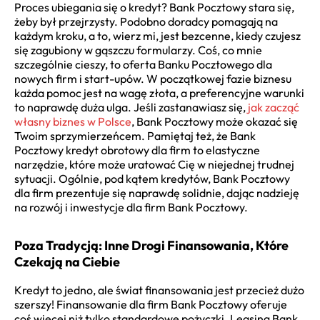
Proces ubiegania się o kredyt? Bank Pocztowy stara się,
żeby był przejrzysty. Podobno doradcy pomagają na
każdym kroku, a to, wierz mi, jest bezcenne, kiedy czujesz
się zagubiony w gąszczu formularzy. Coś, co mnie
szczególnie cieszy, to oferta Banku Pocztowego dla
nowych firm i start-upów. W początkowej fazie biznesu
każda pomoc jest na wagę złota, a preferencyjne warunki
to naprawdę duża ulga. Jeśli zastanawiasz się,
jak zacząć
własny biznes w Polsce
, Bank Pocztowy może okazać się
Twoim sprzymierzeńcem. Pamiętaj też, że Bank
Pocztowy kredyt obrotowy dla firm to elastyczne
narzędzie, które może uratować Cię w niejednej trudnej
sytuacji. Ogólnie, pod kątem kredytów, Bank Pocztowy
dla firm prezentuje się naprawdę solidnie, dając nadzieję
na rozwój i inwestycje dla firm Bank Pocztowy.
Poza Tradycją: Inne Drogi Finansowania, Które
Czekają na Ciebie
Kredyt to jedno, ale świat finansowania jest przecież dużo
szerszy! Finansowanie dla firm Bank Pocztowy oferuje
coś więcej niż tylko standardowe pożyczki. Leasing Bank