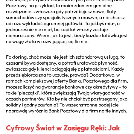
Pocztowy, na przykład, to moim zdaniem genialne
rozwiązanie, zwłaszcza gdy potrzebujesz nowej floty
samochodów czy specjalistycznych maszyn, a nie chcesz
od razu wykładać ogromnej gotówki. To jakbyś miał, a
jednocześnie nie miał, bo kapitał własny zostaje
nienaruszony. Wiem, jak to jest, kiedy każda złotówka jest
na wagę złota w rozwijającej się firmie.
Faktoring, choć może nie jest ich sztandarową usługą, to
czasami bywa dostępny, a potrafi uratować płynność,
zwłaszcza gdy klienci ociągają się z płatnościami. Każdy
przedsiębiorca zna to uczucie, prawda? Dodatkowo, w
ramach kompleksowej oferty Banku Pocztowego dla firm,
możesz liczyć na gwarancje bankowe czy akredytywy – to
takie ‘pieczątki’, które zwiększają Twoją wiarygodność w
oczach partnerów. Kto by nie chciał być postrzegany jako
solidny i godny zaufania? To wszechstronne podejście
naprawdę wyróżnia Bank Pocztowy dla firm na tle innych.
Cyfrowy Świat w Zasięgu Ręki: Jak