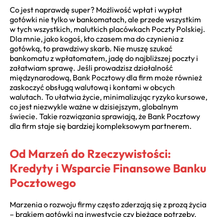
Co jest naprawdę super? Możliwość wpłat i wypłat
gotówki nie tylko w bankomatach, ale przede wszystkim
w tych wszystkich, malutkich placówkach Poczty Polskiej.
Dla mnie, jako kogoś, kto czasem ma do czynienia z
gotówką, to prawdziwy skarb. Nie muszę szukać
bankomatu z wpłatomatem, jadę do najbliższej poczty i
załatwiam sprawę. Jeśli prowadzisz działalność
międzynarodową, Bank Pocztowy dla firm może również
zaskoczyć obsługą walutową i kontami w obcych
walutach. To ułatwia życie, minimalizując ryzyko kursowe,
co jest niezwykle ważne w dzisiejszym, globalnym
świecie. Takie rozwiązania sprawiają, że Bank Pocztowy
dla firm staje się bardziej kompleksowym partnerem.
Od Marzeń do Rzeczywistości:
Kredyty i Wsparcie Finansowe Banku
Pocztowego
Marzenia o rozwoju firmy często zderzają się z prozą życia
– brakiem gotówki na inwestycje czy bieżące potrzeby.