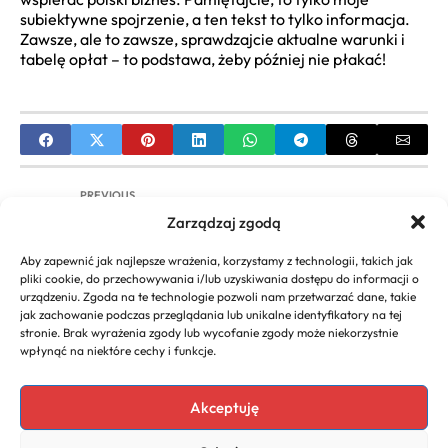
subiektywne spojrzenie, a ten tekst to tylko informacja.
Zawsze, ale to zawsze, sprawdzajcie aktualne warunki i
tabelę opłat – to podstawa, żeby później nie płakać!
PREVIOUS
Zarządzaj zgodą
Szkoła Biznesu Lublin: Przewodnik po Studiach,
MBA i Karierze
Aby zapewnić jak najlepsze wrażenia, korzystamy z technologii, takich jak
pliki cookie, do przechowywania i/lub uzyskiwania dostępu do informacji o
NEXT
urządzeniu. Zgoda na te technologie pozwoli nam przetwarzać dane, takie
jak zachowanie podczas przeglądania lub unikalne identyfikatory na tej
T-Mobile kontakt dla firm: Pełny przewodnik i
stronie. Brak wyrażenia zgody lub wycofanie zgody może niekorzystnie
wszystkie kanały
wpłynąć na niektóre cechy i funkcje.
Akceptuję
Copyright 2026. All rights
Polecany program do