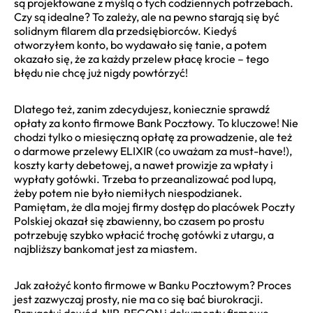
są projektowane z myślą o tych codziennych potrzebach.
Czy są idealne? To zależy, ale na pewno starają się być
solidnym filarem dla przedsiębiorców. Kiedyś
otworzyłem konto, bo wydawało się tanie, a potem
okazało się, że za każdy przelew płacę krocie – tego
błędu nie chcę już nigdy powtórzyć!
Dlatego też, zanim zdecydujesz, koniecznie sprawdź
opłaty za konto firmowe Bank Pocztowy. To kluczowe! Nie
chodzi tylko o miesięczną opłatę za prowadzenie, ale też
o darmowe przelewy ELIXIR (co uważam za must-have!),
koszty karty debetowej, a nawet prowizje za wpłaty i
wypłaty gotówki. Trzeba to przeanalizować pod lupą,
żeby potem nie było niemiłych niespodzianek.
Pamiętam, że dla mojej firmy dostęp do placówek Poczty
Polskiej okazał się zbawienny, bo czasem po prostu
potrzebuję szybko wpłacić trochę gotówki z utargu, a
najbliższy bankomat jest za miastem.
Jak założyć konto firmowe w Banku Pocztowym? Proces
jest zazwyczaj prosty, nie ma co się bać biurokracji.
Przygotuj dowód, NIP, REGON i dokumenty firmowe.