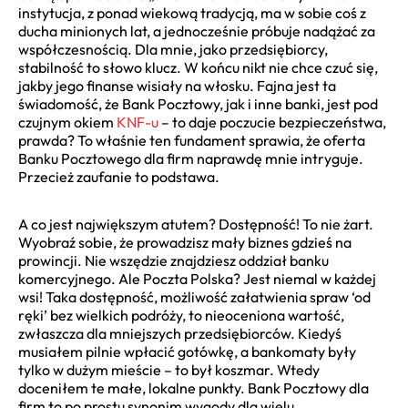
instytucja, z ponad wiekową tradycją, ma w sobie coś z
ducha minionych lat, a jednocześnie próbuje nadążać za
współczesnością. Dla mnie, jako przedsiębiorcy,
stabilność to słowo klucz. W końcu nikt nie chce czuć się,
jakby jego finanse wisiały na włosku. Fajna jest ta
świadomość, że Bank Pocztowy, jak i inne banki, jest pod
czujnym okiem
KNF-u
– to daje poczucie bezpieczeństwa,
prawda? To właśnie ten fundament sprawia, że oferta
Banku Pocztowego dla firm naprawdę mnie intryguje.
Przecież zaufanie to podstawa.
A co jest największym atutem? Dostępność! To nie żart.
Wyobraź sobie, że prowadzisz mały biznes gdzieś na
prowincji. Nie wszędzie znajdziesz oddział banku
komercyjnego. Ale Poczta Polska? Jest niemal w każdej
wsi! Taka dostępność, możliwość załatwienia spraw ‘od
ręki’ bez wielkich podróży, to nieoceniona wartość,
zwłaszcza dla mniejszych przedsiębiorców. Kiedyś
musiałem pilnie wpłacić gotówkę, a bankomaty były
tylko w dużym mieście – to był koszmar. Wtedy
doceniłem te małe, lokalne punkty. Bank Pocztowy dla
firm to po prostu synonim wygody dla wielu.