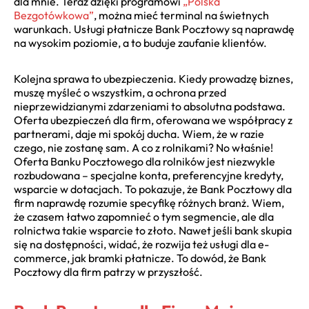
dla mnie. Teraz dzięki programowi
„Polska
Bezgotówkowa”
, można mieć terminal na świetnych
warunkach. Usługi płatnicze Bank Pocztowy są naprawdę
na wysokim poziomie, a to buduje zaufanie klientów.
Kolejna sprawa to ubezpieczenia. Kiedy prowadzę biznes,
muszę myśleć o wszystkim, a ochrona przed
nieprzewidzianymi zdarzeniami to absolutna podstawa.
Oferta ubezpieczeń dla firm, oferowana we współpracy z
partnerami, daje mi spokój ducha. Wiem, że w razie
czego, nie zostanę sam. A co z rolnikami? No właśnie!
Oferta Banku Pocztowego dla rolników jest niezwykle
rozbudowana – specjalne konta, preferencyjne kredyty,
wsparcie w dotacjach. To pokazuje, że Bank Pocztowy dla
firm naprawdę rozumie specyfikę różnych branż. Wiem,
że czasem łatwo zapomnieć o tym segmencie, ale dla
rolnictwa takie wsparcie to złoto. Nawet jeśli bank skupia
się na dostępności, widać, że rozwija też usługi dla e-
commerce, jak bramki płatnicze. To dowód, że Bank
Pocztowy dla firm patrzy w przyszłość.