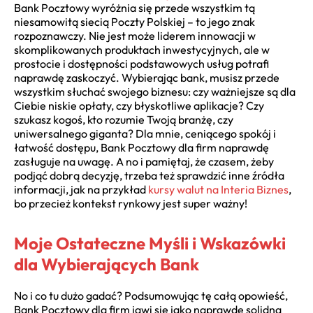
Bank Pocztowy wyróżnia się przede wszystkim tą
niesamowitą siecią Poczty Polskiej – to jego znak
rozpoznawczy. Nie jest może liderem innowacji w
skomplikowanych produktach inwestycyjnych, ale w
prostocie i dostępności podstawowych usług potrafi
naprawdę zaskoczyć. Wybierając bank, musisz przede
wszystkim słuchać swojego biznesu: czy ważniejsze są dla
Ciebie niskie opłaty, czy błyskotliwe aplikacje? Czy
szukasz kogoś, kto rozumie Twoją branżę, czy
uniwersalnego giganta? Dla mnie, ceniącego spokój i
łatwość dostępu, Bank Pocztowy dla firm naprawdę
zasługuje na uwagę. A no i pamiętaj, że czasem, żeby
podjąć dobrą decyzję, trzeba też sprawdzić inne źródła
informacji, jak na przykład
kursy walut na Interia Biznes
,
bo przecież kontekst rynkowy jest super ważny!
Moje Ostateczne Myśli i Wskazówki
dla Wybierających Bank
No i co tu dużo gadać? Podsumowując tę całą opowieść,
Bank Pocztowy dla firm jawi się jako naprawdę solidna