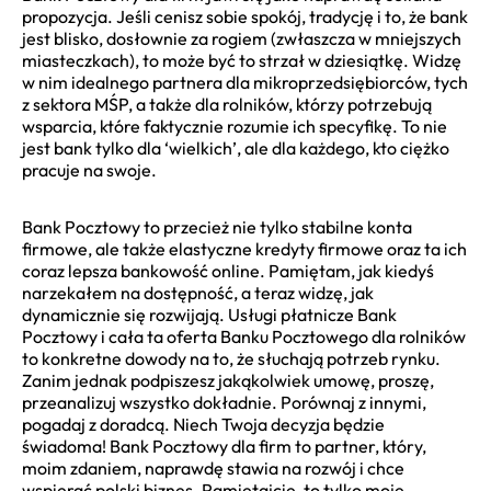
propozycja. Jeśli cenisz sobie spokój, tradycję i to, że bank
jest blisko, dosłownie za rogiem (zwłaszcza w mniejszych
miasteczkach), to może być to strzał w dziesiątkę. Widzę
w nim idealnego partnera dla mikroprzedsiębiorców, tych
z sektora MŚP, a także dla rolników, którzy potrzebują
wsparcia, które faktycznie rozumie ich specyfikę. To nie
jest bank tylko dla ‘wielkich’, ale dla każdego, kto ciężko
pracuje na swoje.
Bank Pocztowy to przecież nie tylko stabilne konta
firmowe, ale także elastyczne kredyty firmowe oraz ta ich
coraz lepsza bankowość online. Pamiętam, jak kiedyś
narzekałem na dostępność, a teraz widzę, jak
dynamicznie się rozwijają. Usługi płatnicze Bank
Pocztowy i cała ta oferta Banku Pocztowego dla rolników
to konkretne dowody na to, że słuchają potrzeb rynku.
Zanim jednak podpiszesz jakąkolwiek umowę, proszę,
przeanalizuj wszystko dokładnie. Porównaj z innymi,
pogadaj z doradcą. Niech Twoja decyzja będzie
świadoma! Bank Pocztowy dla firm to partner, który,
moim zdaniem, naprawdę stawia na rozwój i chce
wspierać polski biznes. Pamiętajcie, to tylko moje