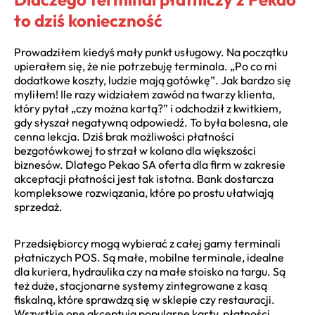
to dziś konieczność
Prowadziłem kiedyś mały punkt usługowy. Na początku
upierałem się, że nie potrzebuję terminala. „Po co mi
dodatkowe koszty, ludzie mają gotówkę”. Jak bardzo się
myliłem! Ile razy widziałem zawód na twarzy klienta,
który pytał „czy można kartą?” i odchodził z kwitkiem,
gdy słyszał negatywną odpowiedź. To była bolesna, ale
cenna lekcja. Dziś brak możliwości płatności
bezgotówkowej to strzał w kolano dla większości
biznesów. Dlatego Pekao SA oferta dla firm w zakresie
akceptacji płatności jest tak istotna. Bank dostarcza
kompleksowe rozwiązania, które po prostu ułatwiają
sprzedaż.
Przedsiębiorcy mogą wybierać z całej gamy terminali
płatniczych POS. Są małe, mobilne terminale, idealne
dla kuriera, hydraulika czy na małe stoisko na targu. Są
też duże, stacjonarne systemy zintegrowane z kasą
fiskalną, które sprawdzą się w sklepie czy restauracji.
Wszystkie one akceptują popularne karty, płatności