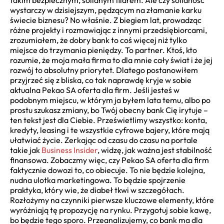
takim bezpiecznym, solidnym filarem. Ale czy solidność
wystarczy w dzisiejszym, pędzącym na złamanie karku
świecie biznesu? No właśnie. Z biegiem lat, prowadząc
różne projekty i rozmawiając z innymi przedsiębiorcami,
zrozumiałem, że dobry bank to coś więcej niż tylko
miejsce do trzymania pieniędzy. To partner. Ktoś, kto
rozumie, że moja mała firma to dla mnie cały świat i że jej
rozwój to absolutny priorytet. Dlatego postanowiłem
przyjrzeć się z bliska, co tak naprawdę kryje w sobie
aktualna Pekao SA oferta dla firm. Jeśli jesteś w
podobnym miejscu, w którym ja byłem lata temu, albo po
prostu szukasz zmiany, bo Twój obecny bank Cię irytuje –
ten tekst jest dla Ciebie. Prześwietlimy wszystko: konta,
kredyty, leasing i te wszystkie cyfrowe bajery, które mają
ułatwiać życie. Zerkając od czasu do czasu na portale
takie jak
Business Insider
, widzę, jak ważna jest stabilność
finansowa. Zobaczmy więc, czy Pekao SA oferta dla firm
faktycznie dowozi to, co obiecuje. To nie będzie kolejna,
nudna ulotka marketingowa. To będzie spojrzenie
praktyka, który wie, że diabeł tkwi w szczegółach.
Rozłożymy na czynniki pierwsze kluczowe elementy, które
wyróżniają tę propozycję na rynku. Przygotuj sobie kawę,
bo będzie tego sporo. Przeanalizujemy, co bank ma dla