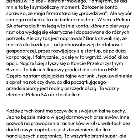
biznesu w Polsce – konta firmowego. Pamiętam, że dla
mnie to był symboliczny moment. Założenie konta
sprawiło, że moja firma stała się „prawdziwa”. Ale wybór
samego rachunku to nie bułka z masłem. W sercu Pekao
SA oferta dla firm leżą właśnie konta, które na pierwszy
rzut oka wydają się elastyczne i dopasowane do różnych
potrzeb. Ale czy tak jest naprawdę? Bank chwali się, że
ma coś dla każdego – od jednoosobowej działalności
gospodarczej, przez rozwijający się startup, aż po dużą
korporację. I faktycznie, jak się w to wgryźć, widać kilka
opcji. Najczęściej słyszy się o Koncie Przekorzystnym
Biznes. To taki ich flagowy produkt dla sektora MŚP.
Często na start dają jakieś fajne warunki, typu zwolnienie
z opłat na rok czy dwa, co dla początkującego
przedsiębiorcy jest realną oszczędnością. To ważny
element Pekao SA oferta dla firm.
Każde z tych kont ma oczywiście swoje unikalne cechy.
Jedno będzie miało więcej darmowych przelewów, inne
pozwoli na prowadzenie rachunków w kilku walutach bez
dodatkowych opłat, co jest zbawieniem dla firm
handlujących z zagranicą. To wszystko brzmi super, ale