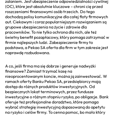
zalaniem. Jest ubezpieczenie odpowiedzialności cywilnej
(OC), które jest absolutnie kluczowe – chroni cię przed
roszczeniami finansowymi osób trzecich. Do tego
dochodzą polisy komunikacyjne dla całej floty firmowych
aut. Ciekawym i coraz popularniejszym rozwiązaniem są
grupowe ubezpieczenia na życie i zdrowie dla
pracowników. To nie tylko ochrona dla nich, ale też
świetny benefit pozapłacowy, który pomaga zatrzymać w
firmie najlepszych ludzi. Zabezpieczenie firmy to
podstawa, a Pekao SA oferta dla firm w tym zakresie jest
naprawdę rozbudowana.
A co, jeśli firma ma się dobrze i generuje nadwyżki
finansowe? Zamiast trzymać kasę na
nieoprocentowanym koncie, można ją zainwestować. W
ramach oferty Banku Pekao SA, przedsiębiorcy mają
dostęp do różnych produktów inwestycyjnych. Od
bezpiecznych lokat terminowych, przez fundusze
inwestycyjne o różnym stopniu ryzyka, po obligacje. Bank
oferuje też profesjonalne doradztwo, które pomaga
wybrać strategię inwestycyjną dopasowaną do apetytu
na ryzyko i celów firmy. To cenna pomoc, bo mało który