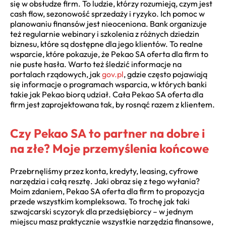
się w obsłudze firm. To ludzie, którzy rozumieją, czym jest
cash flow, sezonowość sprzedaży i ryzyko. Ich pomoc w
planowaniu finansów jest nieoceniona. Bank organizuje
też regularnie webinary i szkolenia z różnych dziedzin
biznesu, które są dostępne dla jego klientów. To realne
wsparcie, które pokazuje, że Pekao SA oferta dla firm to
nie puste hasła. Warto też śledzić informacje na
portalach rządowych, jak
gov.pl
, gdzie często pojawiają
się informacje o programach wsparcia, w których banki
takie jak Pekao biorą udział. Cała Pekao SA oferta dla
firm jest zaprojektowana tak, by rosnąć razem z klientem.
Czy Pekao SA to partner na dobre i
na złe? Moje przemyślenia końcowe
Przebrnęliśmy przez konta, kredyty, leasing, cyfrowe
narzędzia i całą resztę. Jaki obraz się z tego wyłania?
Moim zdaniem, Pekao SA oferta dla firm to propozycja
przede wszystkim kompleksowa. To trochę jak taki
szwajcarski scyzoryk dla przedsiębiorcy – w jednym
miejscu masz praktycznie wszystkie narzędzia finansowe,