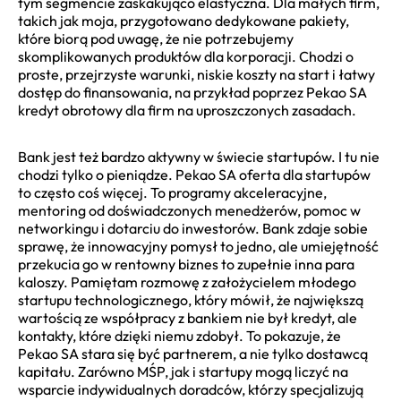
tym segmencie zaskakująco elastyczna. Dla małych firm,
takich jak moja, przygotowano dedykowane pakiety,
które biorą pod uwagę, że nie potrzebujemy
skomplikowanych produktów dla korporacji. Chodzi o
proste, przejrzyste warunki, niskie koszty na start i łatwy
dostęp do finansowania, na przykład poprzez Pekao SA
kredyt obrotowy dla firm na uproszczonych zasadach.
Bank jest też bardzo aktywny w świecie startupów. I tu nie
chodzi tylko o pieniądze. Pekao SA oferta dla startupów
to często coś więcej. To programy akceleracyjne,
mentoring od doświadczonych menedżerów, pomoc w
networkingu i dotarciu do inwestorów. Bank zdaje sobie
sprawę, że innowacyjny pomysł to jedno, ale umiejętność
przekucia go w rentowny biznes to zupełnie inna para
kaloszy. Pamiętam rozmowę z założycielem młodego
startupu technologicznego, który mówił, że największą
wartością ze współpracy z bankiem nie był kredyt, ale
kontakty, które dzięki niemu zdobył. To pokazuje, że
Pekao SA stara się być partnerem, a nie tylko dostawcą
kapitału. Zarówno MŚP, jak i startupy mogą liczyć na
wsparcie indywidualnych doradców, którzy specjalizują