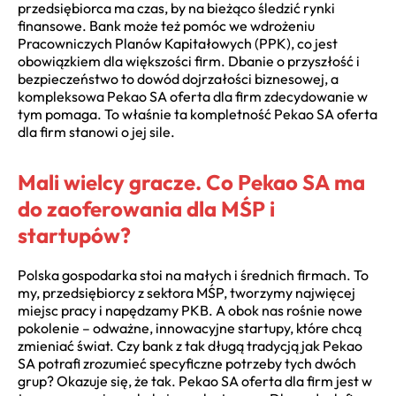
przedsiębiorca ma czas, by na bieżąco śledzić rynki
finansowe. Bank może też pomóc we wdrożeniu
Pracowniczych Planów Kapitałowych (PPK), co jest
obowiązkiem dla większości firm. Dbanie o przyszłość i
bezpieczeństwo to dowód dojrzałości biznesowej, a
kompleksowa Pekao SA oferta dla firm zdecydowanie w
tym pomaga. To właśnie ta kompletność Pekao SA oferta
dla firm stanowi o jej sile.
Mali wielcy gracze. Co Pekao SA ma
do zaoferowania dla MŚP i
startupów?
Polska gospodarka stoi na małych i średnich firmach. To
my, przedsiębiorcy z sektora MŚP, tworzymy najwięcej
miejsc pracy i napędzamy PKB. A obok nas rośnie nowe
pokolenie – odważne, innowacyjne startupy, które chcą
zmieniać świat. Czy bank z tak długą tradycją jak Pekao
SA potrafi zrozumieć specyficzne potrzeby tych dwóch
grup? Okazuje się, że tak. Pekao SA oferta dla firm jest w