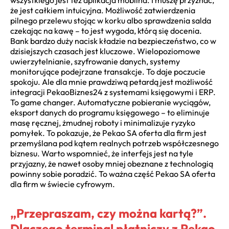
że jest całkiem intuicyjna. Możliwość zatwierdzenia
pilnego przelewu stojąc w korku albo sprawdzenia salda
czekając na kawę – to jest wygoda, którą się docenia.
Bank bardzo duży nacisk kładzie na bezpieczeństwo, co w
dzisiejszych czasach jest kluczowe. Wielopoziomowe
uwierzytelnianie, szyfrowanie danych, systemy
monitorujące podejrzane transakcje. To daje poczucie
spokoju. Ale dla mnie prawdziwą petardą jest możliwość
integracji PekaoBiznes24 z systemami księgowymi i ERP.
To game changer. Automatyczne pobieranie wyciągów,
eksport danych do programu księgowego – to eliminuje
masę ręcznej, żmudnej roboty i minimalizuje ryzyko
pomyłek. To pokazuje, że Pekao SA oferta dla firm jest
przemyślana pod kątem realnych potrzeb współczesnego
biznesu. Warto wspomnieć, że interfejs jest na tyle
przyjazny, że nawet osoby mniej obeznane z technologią
powinny sobie poradzić. To ważna część Pekao SA oferta
dla firm w świecie cyfrowym.
„Przepraszam, czy można kartą?”.
Dlaczego terminal płatniczy z Pekao