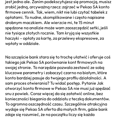
jest jedno ale. Zanim podekscytujesz się promocją, musisz
zrobić jedną, arcyważną rzecz: zajrzeć w Pekao SA konto
firmowe cennik. Tak, wiem, nikt nie lubi czytać tabelek z
opłatami. To nudne, skomplikowane i często napisane
drobnym maczkiem. Ale wierzcie mi, te 15 minut
spędzone na analizie może wam zaoszczędzić setki, jeśli
nie tysiące złotych rocznie. Tam kryją się wszystkie
haczyki – opłaty za kartę, za przelewy ekspresowe, za
wpłaty w oddziale.
Na szczęście bank stara się to trochę ułatwić i oferuje coś
takiego jak Pekao SA porównanie kont firmowych na
swojej stronie. To narzędzie pozwala zestawić ze sobą
kluczowe parametry i zobaczyć czarno na białym, które
konto bardziej pasuje do twojego profilu działalności. A
sam proces otwierania? Tu widać postęp. Pytanie Jak
otworzyć konto firmowe w Pekao SA nie musi już spędzać
snu z powiek. Coraz więcej da się załatwić online, bez
konieczności biegania do oddziału z teczką dokumentów.
To ogromna oszczędność czasu. Szczególnie atrakcyjna
wydaje się Pekao SA oferta dla małych firm, gdzie bank
zdaje się rozumieć, że na początku liczy się każda