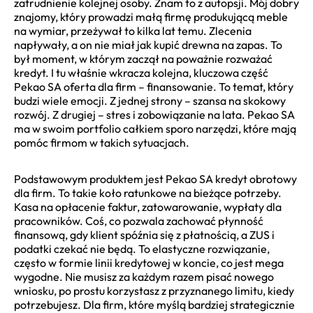
zatrudnienie kolejnej osoby. Znam to z autopsji. Mój dobry
znajomy, który prowadzi małą firmę produkującą meble
na wymiar, przeżywał to kilka lat temu. Zlecenia
napływały, a on nie miał jak kupić drewna na zapas. To
był moment, w którym zaczął na poważnie rozważać
kredyt. I tu właśnie wkracza kolejna, kluczowa część
Pekao SA oferta dla firm – finansowanie. To temat, który
budzi wiele emocji. Z jednej strony – szansa na skokowy
rozwój. Z drugiej – stres i zobowiązanie na lata. Pekao SA
ma w swoim portfolio całkiem sporo narzędzi, które mają
pomóc firmom w takich sytuacjach.
Podstawowym produktem jest Pekao SA kredyt obrotowy
dla firm. To takie koło ratunkowe na bieżące potrzeby.
Kasa na opłacenie faktur, zatowarowanie, wypłaty dla
pracowników. Coś, co pozwala zachować płynność
finansową, gdy klient spóźnia się z płatnością, a ZUS i
podatki czekać nie będą. To elastyczne rozwiązanie,
często w formie linii kredytowej w koncie, co jest mega
wygodne. Nie musisz za każdym razem pisać nowego
wniosku, po prostu korzystasz z przyznanego limitu, kiedy
potrzebujesz. Dla firm, które myślą bardziej strategicznie