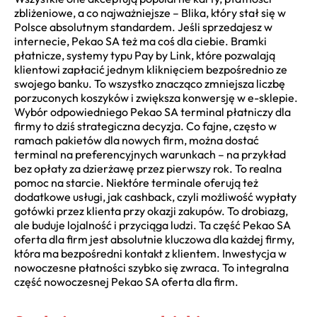
zbliżeniowe, a co najważniejsze – Blika, który stał się w
Polsce absolutnym standardem. Jeśli sprzedajesz w
internecie, Pekao SA też ma coś dla ciebie. Bramki
płatnicze, systemy typu Pay by Link, które pozwalają
klientowi zapłacić jednym kliknięciem bezpośrednio ze
swojego banku. To wszystko znacząco zmniejsza liczbę
porzuconych koszyków i zwiększa konwersję w e-sklepie.
Wybór odpowiedniego Pekao SA terminal płatniczy dla
firmy to dziś strategiczna decyzja. Co fajne, często w
ramach pakietów dla nowych firm, można dostać
terminal na preferencyjnych warunkach – na przykład
bez opłaty za dzierżawę przez pierwszy rok. To realna
pomoc na starcie. Niektóre terminale oferują też
dodatkowe usługi, jak cashback, czyli możliwość wypłaty
gotówki przez klienta przy okazji zakupów. To drobiazg,
ale buduje lojalność i przyciąga ludzi. Ta część Pekao SA
oferta dla firm jest absolutnie kluczowa dla każdej firmy,
która ma bezpośredni kontakt z klientem. Inwestycja w
nowoczesne płatności szybko się zwraca. To integralna
część nowoczesnej Pekao SA oferta dla firm.