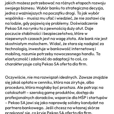
jakich możesz potrzebować na różnych etapach rozwoju
swojego biznesu. Wybór banku to strategiczna decyzja,
jedna z ważniejszych na początku drogi. To jak wybór
wspólnika – musisz mu ufać i wiedzieć, że nie zostawi cię
na lodzie, gdy pojawią się problemy. Doświadczenie
Pekao SA na rynku to z pewnością duży atut. Daje
poczucie stabilności i bezpieczeństwa, które w
niepewnych czasach jest na wagę złota. Ale bank nie jest
skostniałym molochem. Widać, że stara się nadążać za
technologią, inwestuje w bankowość internetową i
mobilną, rozumie potrzeby nowoczesnego handlu. Ta
elastyczność i zdolność do adaptacji to coś, co
charakteryzuje całą Pekao SA oferta dla firm.
Oczywiście, nie ma rozwiązań idealnych. Zawsze znajdzie
się jakaś opłata w cenniku, która nas zirytuje, albo
procedura, która mogłaby być prostsza. Ale patrząc na
całokształt – szeroką gamę produktów, dostęp do
profesjonalnych doradców, wsparcie dla MŚP i startupów
– Pekao SA jawi się jako naprawdę solidny kandydat na
partnera bankowego. Jeśli chcesz na własnej skórze
przekonać się, co kryje Pekao SA oferta dla firm,