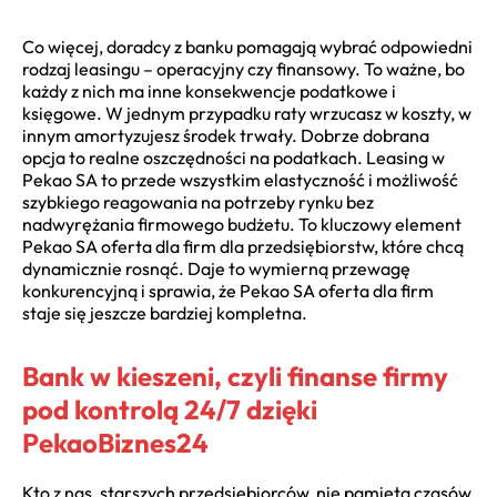
Co więcej, doradcy z banku pomagają wybrać odpowiedni
rodzaj leasingu – operacyjny czy finansowy. To ważne, bo
każdy z nich ma inne konsekwencje podatkowe i
księgowe. W jednym przypadku raty wrzucasz w koszty, w
innym amortyzujesz środek trwały. Dobrze dobrana
opcja to realne oszczędności na podatkach. Leasing w
Pekao SA to przede wszystkim elastyczność i możliwość
szybkiego reagowania na potrzeby rynku bez
nadwyrężania firmowego budżetu. To kluczowy element
Pekao SA oferta dla firm dla przedsiębiorstw, które chcą
dynamicznie rosnąć. Daje to wymierną przewagę
konkurencyjną i sprawia, że Pekao SA oferta dla firm
staje się jeszcze bardziej kompletna.
Bank w kieszeni, czyli finanse firmy
pod kontrolą 24/7 dzięki
PekaoBiznes24
Kto z nas, starszych przedsiębiorców, nie pamięta czasów,