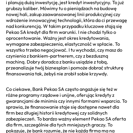
i planują dużą inwestycję, jest kredyt inwestycyjny. To już
grubszy kaliber. Mówimy tu o pieniądzach na budowę
nowej hali, zakup zaawansowanej linii produkcyjnej czy
wdrożenie innowacyjnej technologii, która da ci przewagę
nad konkurencją. W takim przypadku kluczowe stają się
Pekao SA kredyt dla firm warunki. I nie chodzi tylko o
oprocentowanie. Ważny jest okres kredytowania,
wymagane zabezpieczenia, elastyczność w spłacie. To
wszystko trzeba negocjować. I tu wychodzi, czy masz do
czynienia z bankiem-partnerem, czy z bezduszną
machiną. Dobry doradca z banku usiądzie z tobą,
przeanalizuje twój biznesplan i pomoże dobrać strukturę
finansowania tak, żebyś nie zrobił sobie krzywdy.
Co ciekawe, Bank Pekao SA często angażuje się też w
różne programy rządowe i unijne, oferując kredyty z
gwarancjami de minimis czy innymi formami wsparcia. To
sprawia, że finansowanie staje się dostępne nawet dla
firm bez długiej historii kredytowej czy solidnych
zabezpieczeń. To bardzo ważny element Pekao SA oferta
dla firm, szczególnie dla tych mniejszych graczy. To
pokazuje, że bank rozumie, że nie każda firma ma na