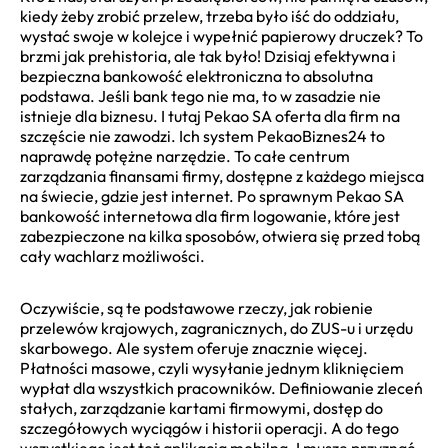
kiedy żeby zrobić przelew, trzeba było iść do oddziału,
wystać swoje w kolejce i wypełnić papierowy druczek? To
brzmi jak prehistoria, ale tak było! Dzisiaj efektywna i
bezpieczna bankowość elektroniczna to absolutna
podstawa. Jeśli bank tego nie ma, to w zasadzie nie
istnieje dla biznesu. I tutaj Pekao SA oferta dla firm na
szczęście nie zawodzi. Ich system PekaoBiznes24 to
naprawdę potężne narzędzie. To całe centrum
zarządzania finansami firmy, dostępne z każdego miejsca
na świecie, gdzie jest internet. Po sprawnym Pekao SA
bankowość internetowa dla firm logowanie, które jest
zabezpieczone na kilka sposobów, otwiera się przed tobą
cały wachlarz możliwości.
Oczywiście, są te podstawowe rzeczy, jak robienie
przelewów krajowych, zagranicznych, do ZUS-u i urzędu
skarbowego. Ale system oferuje znacznie więcej.
Płatności masowe, czyli wysyłanie jednym kliknięciem
wypłat dla wszystkich pracowników. Definiowanie zleceń
stałych, zarządzanie kartami firmowymi, dostęp do
szczegółowych wyciągów i historii operacji. A do tego
wszystkiego jest też aplikacja mobilna. I muszę przyznać,