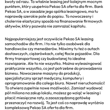
kwoty od razu. To właśnie leasing jest kolejnym mocnym
punktem, który uzupełnia Pekao SA oferta dla firm. Bank
Pekao SA, a w zasadzie jego spółka leasingowa, ma tu
naprawdę szerokie pole do popisu. To nowoczesny i
cholernie elastyczny sposób na finansowanie firmowych
aktywów, który pozwala nie zamrażać kapitału.
Najpopularniejszy jest oczywiście Pekao SA leasing
samochodów dla firm. I to nie tylko osobówek dla
handlowców czy menedżerów. Mówimy tu też o autach
dostawczych, ciężarówkach, całej flocie pojazdów. Dla
firmy transportowej czy budowlanej to idealne
rozwiązanie. Ale to nie wszystko. Można wyleasingować
praktycznie wszystko, co jest potrzebne do prowadzenia
biznesu. Nowoczesne maszyny do produkcji,
specjalistyczny sprzęt medyczny, komputery i
oprogramowanie dla całego biura. Nawet nieruchomości!
To otwiera zupełnie nowe możliwości. Zamiast wydawać
pół miliona na zakup lokalu, możesz go wziąć w leasing i
płacić miesięczne raty, a zaoszczędzoną gotówkę
przeznaczyć na rozwój. To jest coś co naprawdę wyróżnia
kompleksową Pekao SA oferta dla firm.