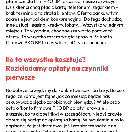
płatnicze dla firm PKO BP to coś, co musisz rozważyć.
Dziś klienci chcą płacić kartą, telefonem, zegarkiem –
brak terminala to strata klientów. Oferta banku w tym
zakresie jest całkiem konkurencyjna. Do tego dochodzą
inne usługi: leasing, kredyty, lokaty… Wszystko w jednym
miejscu. To wygodne, choć zawsze warto porównać
oferty. To wszystko razem wzięte sprawia, że konto
firmowe PKO BP to coś więcej niż tylko rachunek.
Ile to wszystko kosztuje?
Rozkładamy opłaty na czynniki
pierwsze
No dobrze, przejdźmy do konkretów, czyli do kasy. Bo co z
tego, że konto jest fajne, jak co miesiąc będzie nas
oskubywać z ciężko zarobionych pieniędzy? Wiele osób
pyta o ‘konto firmowe PKO BP opłaty i prowizje’, i
słusznie, bo tu diabeł tkwi w szczegółach. Kiedyś prawie
dałem się naciąć na opłatę za kartę. W regulaminie było
napisane, że jest darmowa, jeśli zrobisz transakcje na
określoną kwotę. Tyle że ja w tamtym miesiącu akurat