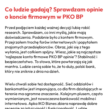
Co ludzie gadają? Sprawdzam opinie
o koncie firmowym w PKO BP
Przed podjęciem każdej ważnej decyzji lubię robić
research. Sprawdzam, co inni myślą, jakie mają
doświadczenia. Podobnie było z kontem firmowym.
Przejrzałem trochę forów internetowych i popytałem
znajomych przedsiębiorców. Obraz, jaki się z tego
wyłania, jest całkiem spójny. Wiesz, jakie są najczęstsze
‘najlepsze konto firmowe PKO BP opinie’? Stabilność i
bezpieczeństwo. To słowa, które powtarzają się jak
mantra. Ludzie cenią sobie to, że to duży, polski bank,
który nie zniknie z dnia na dzień.
Wielu chwali sobie też dostępność. Sieć oddziałów i
bankomatów jest imponująca, co dla firm działających w
terenie ma ogromne znaczenie. Kolejnym plusem, często
wymienianym, jest nowoczesna bankowość mobilna i
internetowa. Apka IKO Biznes zbiera naprawdę dobre
recenzje za intuicyjność i funkcjonalność. Ludzie