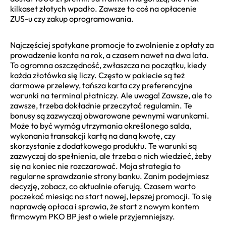
kilkaset złotych wpadło. Zawsze to coś na opłacenie
ZUS-u czy zakup oprogramowania.
Najczęściej spotykane promocje to zwolnienie z opłaty za
prowadzenie konta na rok, a czasem nawet na dwa lata.
To ogromna oszczędność, zwłaszcza na początku, kiedy
każda złotówka się liczy. Często w pakiecie są też
darmowe przelewy, tańsza karta czy preferencyjne
warunki na terminal płatniczy. Ale uwaga! Zawsze, ale to
zawsze, trzeba dokładnie przeczytać regulamin. Te
bonusy są zazwyczaj obwarowane pewnymi warunkami.
Może to być wymóg utrzymania określonego salda,
wykonania transakcji kartą na daną kwotę, czy
skorzystanie z dodatkowego produktu. Te warunki są
zazwyczaj do spełnienia, ale trzeba o nich wiedzieć, żeby
się na koniec nie rozczarować. Moja strategia to
regularne sprawdzanie strony banku. Zanim podejmiesz
decyzję, zobacz, co aktualnie oferują. Czasem warto
poczekać miesiąc na start nowej, lepszej promocji. To się
naprawdę opłaca i sprawia, że start z nowym kontem
firmowym PKO BP jest o wiele przyjemniejszy.