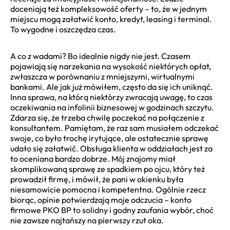
doceniają też kompleksowość oferty – to, że w jednym
miejscu mogą załatwić konto, kredyt, leasing i terminal.
To wygodne i oszczędza czas.
A co z wadami? Bo idealnie nigdy nie jest. Czasem
pojawiają się narzekania na wysokość niektórych opłat,
zwłaszcza w porównaniu z mniejszymi, wirtualnymi
bankami. Ale jak już mówiłem, często da się ich uniknąć.
Inna sprawa, na którą niektórzy zwracają uwagę, to czas
oczekiwania na infolinii biznesowej w godzinach szczytu.
Zdarza się, że trzeba chwilę poczekać na połączenie z
konsultantem. Pamiętam, że raz sam musiałem odczekać
swoje, co było trochę irytujące, ale ostatecznie sprawę
udało się załatwić. Obsługa klienta w oddziałach jest za
to oceniana bardzo dobrze. Mój znajomy miał
skomplikowaną sprawę ze spadkiem po ojcu, który też
prowadził firmę, i mówił, że pani w okienku była
niesamowicie pomocna i kompetentna. Ogólnie rzecz
biorąc, opinie potwierdzają moje odczucia – konto
firmowe PKO BP to solidny i godny zaufania wybór, choć
nie zawsze najtańszy na pierwszy rzut oka.