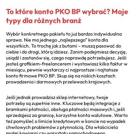
To które konto PKO BP wybrać? Moje
typy dla różnych branż
Wybór konkretnego pakietu to już bardzo indywidualna
sprawa. Nie ma jednego „najlepszego” konta dla
wszystkich. To trochę jak z butami – muszą pasować do
ciebie i do drogi, którą idziesz. Zanim podejmiesz decyzję,
usiądź i zastanów się, czego naprawdę potrzebujesz. Jeśli
jesteś grafikiem-freelancerem i wystawiasz kilka faktur w
miesiącu, pewnie wystarczy ci najprostsze i najtańsze
konto firmowe PKO BP. Skup się na niskich kosztach
prowadzenia i darmowych przelewach krajowych.
Jeśli jednak prowadzisz sklep internetowy, twoje
potrzeby są zupełnie inne. Kluczowe będą integracje z
bramkami płatności, obsługa płatności masowych i, jeśli
sprzedajesz za granicę, korzystne konta walutowe. Warto
też pomyśleć o limicie kredytowym w koncie na wypadek
chwilowych problemów z płynnością. Dla właściciela
małej kawiarni czy warsztatu samochodowego