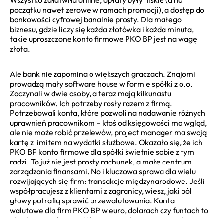
początku nawet zerowe w ramach promocji), a dostęp do
bankowości cyfrowej banalnie prosty. Dla małego
biznesu, gdzie liczy się każda złotówka i każda minuta,
takie uproszczone konto firmowe PKO BP jest na wagę
złota.
Ale bank nie zapomina o większych graczach. Znajomi
prowadzą mały software house w formie spółki z o.o.
Zaczynali w dwie osoby, a teraz mają kilkunastu
pracowników. Ich potrzeby rosły razem z firmą.
Potrzebowali konta, które pozwoli na nadawanie różnych
uprawnień pracownikom – ktoś od księgowości ma wgląd,
ale nie może robić przelewów, project manager ma swoją
kartę z limitem na wydatki służbowe. Okazało się, że ich
PKO BP konto firmowe dla spółki świetnie sobie z tym
radzi. To już nie jest prosty rachunek, a małe centrum
zarządzania finansami. No i kluczowa sprawa dla wielu
rozwijających się firm: transakcje międzynarodowe. Jeśli
współpracujesz z klientami z zagranicy, wiesz, jaki ból
głowy potrafią sprawić przewalutowania. Konta
walutowe dla firm PKO BP w euro, dolarach czy funtach to