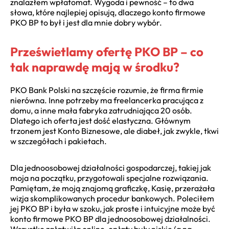
znalazłem wpłatomat. Wygoda i pewność – to dwa
słowa, które najlepiej opisują, dlaczego konto firmowe
PKO BP to był i jest dla mnie dobry wybór.
Prześwietlamy ofertę PKO BP – co
tak naprawdę mają w środku?
PKO Bank Polski na szczęście rozumie, że firma firmie
nierówna. Inne potrzeby ma freelancerka pracująca z
domu, a inne mała fabryka zatrudniająca 20 osób.
Dlatego ich oferta jest dość elastyczna. Głównym
trzonem jest Konto Biznesowe, ale diabeł, jak zwykle, tkwi
w szczegółach i pakietach.
Dla jednoosobowej działalności gospodarczej, takiej jak
moja na początku, przygotowali specjalne rozwiązania.
Pamiętam, że moją znajomą graficzkę, Kasię, przerażała
wizja skomplikowanych procedur bankowych. Poleciłem
jej PKO BP i była w szoku, jak proste i intuicyjne może być
konto firmowe PKO BP dla jednoosobowej działalności.
Wszystko załatwiła online, opłaty były niskie (a na