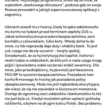
wybrałem „bankowego dinozaura”, podczas gdy on swoje
finanse prowadził w jakiejś supernowoczesnej aplikacji z
zagranicy.
Uśmiech zszedł mu z twarzy, kiedy ta apka zablokowała
mu konto na tydzień przed terminem zapłaty ZUS-u.
Jakaś automatyczna procedura bezpieczeństwa, zero
kontaktu z człowiekiem, tylko boty. Wtedy dotarło do
mnie, co tak naprawdę daje duży i stabilny bank. To jest
coś, czego nie da się wycenić – święty spokój.
Świadomość, że za tą instytucją stoi kapitał, historia i
realni ludzie w oddziałach, do których w razie czego mogę
pójść i (powiedzmy sobie szczerze) zrobić awanturę. Dla
mnie, jako przedsiębiorcy, ta pewność jest bezcenna.
PKO BP to synonim bezpieczeństwa. Posiadanie tam
konta firmowego to trochę jak posiadanie polisy
ubezpieczeniowej. Może nie jest najbardziej ekscytujące,
ale wiesz, że cię nie zawiedzie w kluczowym momencie.
Dostęp do ogromnej sieci oddziałów i bankomatów to też
nie jest byle co. Kiedyś musiałem pilnie wpłacić gotówkę
od klienta, a byłem na drugim końcu Polski. Bez problemu