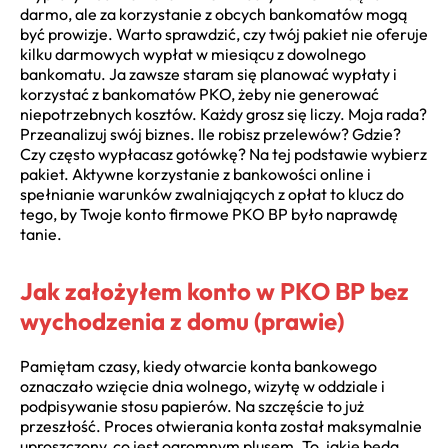
darmo, ale za korzystanie z obcych bankomatów mogą
być prowizje. Warto sprawdzić, czy twój pakiet nie oferuje
kilku darmowych wypłat w miesiącu z dowolnego
bankomatu. Ja zawsze staram się planować wypłaty i
korzystać z bankomatów PKO, żeby nie generować
niepotrzebnych kosztów. Każdy grosz się liczy. Moja rada?
Przeanalizuj swój biznes. Ile robisz przelewów? Gdzie?
Czy często wypłacasz gotówkę? Na tej podstawie wybierz
pakiet. Aktywne korzystanie z bankowości online i
spełnianie warunków zwalniających z opłat to klucz do
tego, by Twoje konto firmowe PKO BP było naprawdę
tanie.
Jak założyłem konto w PKO BP bez
wychodzenia z domu (prawie)
Pamiętam czasy, kiedy otwarcie konta bankowego
oznaczało wzięcie dnia wolnego, wizytę w oddziale i
podpisywanie stosu papierów. Na szczęście to już
przeszłość. Proces otwierania konta został maksymalnie
uproszczony, co jest ogromnym plusem. To, jakie będą