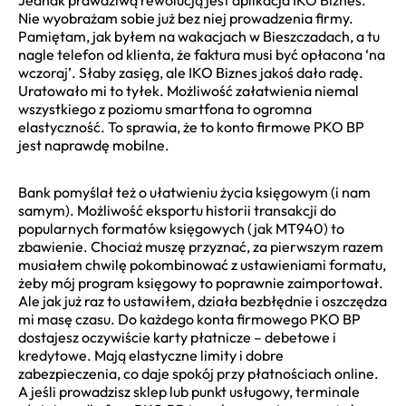
Nie wyobrażam sobie już bez niej prowadzenia firmy.
Pamiętam, jak byłem na wakacjach w Bieszczadach, a tu
nagle telefon od klienta, że faktura musi być opłacona ‘na
wczoraj’. Słaby zasięg, ale IKO Biznes jakoś dało radę.
Uratowało mi to tyłek. Możliwość załatwienia niemal
wszystkiego z poziomu smartfona to ogromna
elastyczność. To sprawia, że to konto firmowe PKO BP
jest naprawdę mobilne.
Bank pomyślał też o ułatwieniu życia księgowym (i nam
samym). Możliwość eksportu historii transakcji do
popularnych formatów księgowych (jak MT940) to
zbawienie. Chociaż muszę przyznać, za pierwszym razem
musiałem chwilę pokombinować z ustawieniami formatu,
żeby mój program księgowy to poprawnie zaimportował.
Ale jak już raz to ustawiłem, działa bezbłędnie i oszczędza
mi masę czasu. Do każdego konta firmowego PKO BP
dostajesz oczywiście karty płatnicze – debetowe i
kredytowe. Mają elastyczne limity i dobre
zabezpieczenia, co daje spokój przy płatnościach online.
A jeśli prowadzisz sklep lub punkt usługowy, terminale