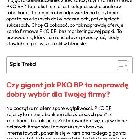
mając to doświadczenie, znów założyłbym konto firmowe
PKO BP? Ten tekst to nie jest kolejna, sucha analiza z
tabelkami. To moja próba odpowiedzi na te pytania,
oparta na własnych doświadczeniach, potknięciach i
sukcesach. Chcę Ci pokazać, co tak naprawdę oferuje
konto firmowe PKO BP, bez marketingowej papki. To
przewodnik, który sam chciałbym przeczytać, kiedy
stawiałem pierwsze kroki w biznesie.
Spis Treści
Czy gigant jak PKO BP to naprawdę
dobry wybór dla Twojej firmy?
Na początku miałem spore wątpliwości. PKO BP
kojarzyło mi się z bankiem dla „starszych pań”, z
kolejkami i biurokracją. Zastanawiałem się, czy w dobie
zwinnych fintechów i nowoczesnych banków
internetowych, pchanie się w ramiona takiego giganta
ma sens. Mój kolega, programista, śmiał się ze mnie, że