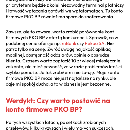
priorytetem będzie z kolei niezawodny terminal płatniczy
i łatwość wpłacania gotówki we wpłatomatach. Tu konto
firmowe PKO BP również ma sporo do zaoferowania.
Zawsze, ale to zawsze, warto zrobić porównanie kont
firmowych PKO BP z ofertą konkurencji. Sprawdź, co w
podobnej cenie oferuje np.
mBank
czy
Pekao SA
. Nie
patrz tylko na cenę. Zwróć uwagę na jakość aplikacji
mobilnej, dostępność oddziałów, opinie o obsłudze
klienta. Czasem warto zapłacić 10 zł więcej miesięcznie
za konto, ale mieć pewność, że w razie problemów ktoś ci
szybko pomoże. Ja tak zrobiłem i nie żałuję. Moje konto
firmowe PKO BP może nie jest najtańsze na rynku, ale
daje mi spokój ducha, a to w biznesie jest bezcenne.
Werdykt: Czy warto postawić na
konto firmowe PKO BP?
Po tych wszystkich latach, po setkach zrobionych
przelewów, kilku kryzysach i wielu małych sukcesach,