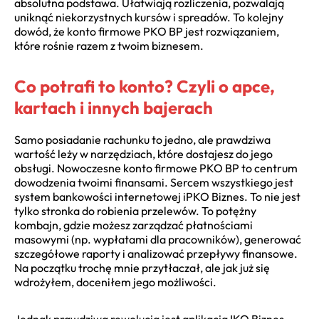
absolutna podstawa. Ułatwiają rozliczenia, pozwalają
uniknąć niekorzystnych kursów i spreadów. To kolejny
dowód, że konto firmowe PKO BP jest rozwiązaniem,
które rośnie razem z twoim biznesem.
Co potrafi to konto? Czyli o apce,
kartach i innych bajerach
Samo posiadanie rachunku to jedno, ale prawdziwa
wartość leży w narzędziach, które dostajesz do jego
obsługi. Nowoczesne konto firmowe PKO BP to centrum
dowodzenia twoimi finansami. Sercem wszystkiego jest
system bankowości internetowej iPKO Biznes. To nie jest
tylko stronka do robienia przelewów. To potężny
kombajn, gdzie możesz zarządzać płatnościami
masowymi (np. wypłatami dla pracowników), generować
szczegółowe raporty i analizować przepływy finansowe.
Na początku trochę mnie przytłaczał, ale jak już się
wdrożyłem, doceniłem jego możliwości.
Jednak prawdziwą rewolucją jest aplikacja IKO Biznes.