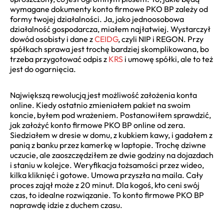
wymagane dokumenty konto firmowe PKO BP zależy od
formy twojej działalności. Ja, jako jednoosobowa
działalność gospodarcza, miałem najłatwiej. Wystarczył
dowód osobisty i dane z
CEIDG
, czyli NIP i REGON. Przy
spółkach sprawa jest trochę bardziej skomplikowana, bo
trzeba przygotować odpis z
KRS
i umowę spółki, ale to też
jest do ogarnięcia.
Największą rewolucją jest możliwość założenia konta
online. Kiedy ostatnio zmieniałem pakiet na swoim
koncie, byłem pod wrażeniem. Postanowiłem sprawdzić,
jak założyć konto firmowe PKO BP online od zera.
Siedziałem w dresie w domu, z kubkiem kawy, i gadałem z
panią z banku przez kamerkę w laptopie. Trochę dziwne
uczucie, ale zaoszczędziłem ze dwie godziny na dojazdach
i staniu w kolejce. Weryfikacja tożsamości przez wideo,
kilka kliknięć i gotowe. Umowa przyszła na maila. Cały
proces zajął może z 20 minut. Dla kogoś, kto ceni swój
czas, to idealne rozwiązanie. To konto firmowe PKO BP
naprawdę idzie z duchem czasu.