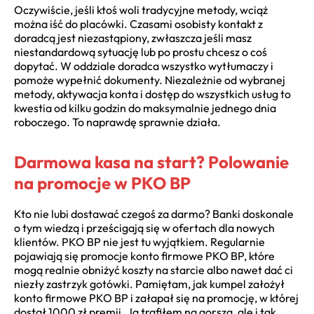
Oczywiście, jeśli ktoś woli tradycyjne metody, wciąż
można iść do placówki. Czasami osobisty kontakt z
doradcą jest niezastąpiony, zwłaszcza jeśli masz
niestandardową sytuację lub po prostu chcesz o coś
dopytać. W oddziale doradca wszystko wytłumaczy i
pomoże wypełnić dokumenty. Niezależnie od wybranej
metody, aktywacja konta i dostęp do wszystkich usług to
kwestia od kilku godzin do maksymalnie jednego dnia
roboczego. To naprawdę sprawnie działa.
Darmowa kasa na start? Polowanie
na promocje w PKO BP
Kto nie lubi dostawać czegoś za darmo? Banki doskonale
o tym wiedzą i prześcigają się w ofertach dla nowych
klientów. PKO BP nie jest tu wyjątkiem. Regularnie
pojawiają się promocje konto firmowe PKO BP, które
mogą realnie obniżyć koszty na starcie albo nawet dać ci
niezły zastrzyk gotówki. Pamiętam, jak kumpel założył
konto firmowe PKO BP i załapał się na promocję, w której
dostał 1000 zł premii. Ja trafiłem na gorszą, ale i tak