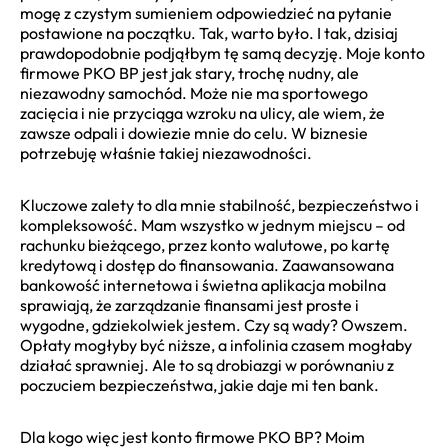
mogę z czystym sumieniem odpowiedzieć na pytanie
postawione na początku. Tak, warto było. I tak, dzisiaj
prawdopodobnie podjąłbym tę samą decyzję. Moje konto
firmowe PKO BP jest jak stary, trochę nudny, ale
niezawodny samochód. Może nie ma sportowego
zacięcia i nie przyciąga wzroku na ulicy, ale wiem, że
zawsze odpali i dowiezie mnie do celu. W biznesie
potrzebuję właśnie takiej niezawodności.
Kluczowe zalety to dla mnie stabilność, bezpieczeństwo i
kompleksowość. Mam wszystko w jednym miejscu – od
rachunku bieżącego, przez konto walutowe, po kartę
kredytową i dostęp do finansowania. Zaawansowana
bankowość internetowa i świetna aplikacja mobilna
sprawiają, że zarządzanie finansami jest proste i
wygodne, gdziekolwiek jestem. Czy są wady? Owszem.
Opłaty mogłyby być niższe, a infolinia czasem mogłaby
działać sprawniej. Ale to są drobiazgi w porównaniu z
poczuciem bezpieczeństwa, jakie daje mi ten bank.
Dla kogo więc jest konto firmowe PKO BP? Moim