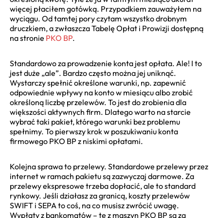
więcej płaciłem gotówką. Przypadkiem zauważyłem na
wyciągu. Od tamtej pory czytam wszystko drobnym
druczkiem, a zwłaszcza Tabelę Opłat i Prowizji dostępną
na stronie
PKO BP
.
Standardowo za prowadzenie konta jest opłata. Ale! I to
jest duże „ale”. Bardzo często można jej uniknąć.
Wystarczy spełnić określone warunki, np. zapewnić
odpowiednie wpływy na konto w miesiącu albo zrobić
określoną liczbę przelewów. To jest do zrobienia dla
większości aktywnych firm. Dlatego warto na starcie
wybrać taki pakiet, którego warunki bez problemu
spełnimy. To pierwszy krok w poszukiwaniu konta
firmowego PKO BP z niskimi opłatami.
Kolejna sprawa to przelewy. Standardowe przelewy przez
internet w ramach pakietu są zazwyczaj darmowe. Za
przelewy ekspresowe trzeba dopłacić, ale to standard
rynkowy. Jeśli działasz za granicą, koszty przelewów
SWIFT i SEPA to coś, na co musisz zwrócić uwagę.
Wypłaty z bankomatów – te z maszyn PKO BP są za