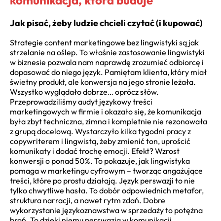
Jak pisać, żeby ludzie chcieli czytać (i kupować)
Strategie content marketingowe bez lingwistyki są jak
strzelanie na oślep. To właśnie zastosowanie lingwistyki
w biznesie pozwala nam naprawdę zrozumieć odbiorcę i
dopasować do niego język. Pamiętam klienta, który miał
świetny produkt, ale konwersja na jego stronie leżała.
Wszystko wyglądało dobrze… oprócz słów.
Przeprowadziliśmy audyt językowy treści
marketingowych w firmie i okazało się, że komunikacja
była zbyt techniczna, zimna i kompletnie nie rezonowała
z grupą docelową. Wystarczyło kilka tygodni pracy z
copywriterem i lingwistą, żeby zmienić ton, uprościć
komunikaty i dodać trochę emocji. Efekt? Wzrost
konwersji o ponad 50%. To pokazuje, jak lingwistyka
pomaga w marketingu cyfrowym – tworząc angażujące
treści, które po prostu działają. Język perswazji to nie
tylko chwytliwe hasła. To dobór odpowiednich metafor,
struktura narracji, a nawet rytm zdań. Dobre
wykorzystanie językoznawstwa w sprzedaży to potężna
broń. To dzięki niemu perswazja w komunikacji