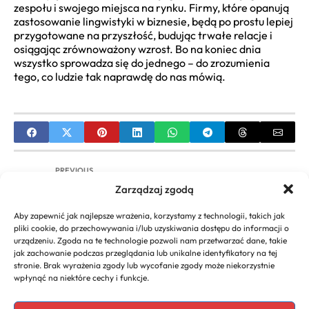
zespołu i swojego miejsca na rynku. Firmy, które opanują
zastosowanie lingwistyki w biznesie, będą po prostu lepiej
przygotowane na przyszłość, budując trwałe relacje i
osiągając zrównoważony wzrost. Bo na koniec dnia
wszystko sprowadza się do jednego – do zrozumienia
tego, co ludzie tak naprawdę do nas mówią.
PREVIOUS
Zarządzaj zgodą
Zasady Savoir Vivre w Biznesie: Kompletny
Przewodnik po Etykiecie Zawodowej
Aby zapewnić jak najlepsze wrażenia, korzystamy z technologii, takich jak
pliki cookie, do przechowywania i/lub uzyskiwania dostępu do informacji o
NEXT
urządzeniu. Zgoda na te technologie pozwoli nam przetwarzać dane, takie
jak zachowanie podczas przeglądania lub unikalne identyfikatory na tej
Konto Firmowe PKO BP: Pełny Przewodnik po
stronie. Brak wyrażenia zgody lub wycofanie zgody może niekorzystnie
Ofercie, Opłatach i Procesie Otwierania
wpłynąć na niektóre cechy i funkcje.