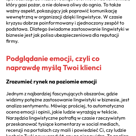
który gasi pożar, a nie dolewa oliwy do ognia. To także
ważny aspekt, pokazujący jak poprawić komunikację
wewnętrzną w organizacji dzięki lingwistyce. W czasie
kryzysu dobrze poinformowany i zjednoczony zespół to
podstawa. Dlatego świadome zastosowanie lingwistyki w
biznesie jest jak polisa ubezpieczeniowa dla reputacji
firmy.
Podglądanie emocji, czyli co
naprawdę myślą Twoi klienci
Zrozumieć rynek na poziomie emocji
Jednym z najbardziej fascynujących obszarów, gdzie
widzimy potężne zastosowanie lingwistyki w biznesie, jest
analiza sentymentu. Mówiąc prościej, to automatyczna
ocena emocji i opinii, jakie ludzie wyrażają w tekście.
Narzędzia lingwistyczne potrafią w czasie rzeczywistym
przeskanować tysiące komentarzy w social mediach,
recenzji na portalach czy maili i powiedzieć Ci, czy ludzie
kochają Twój nowy produkt, czy go nienawidzą. Ta analiza