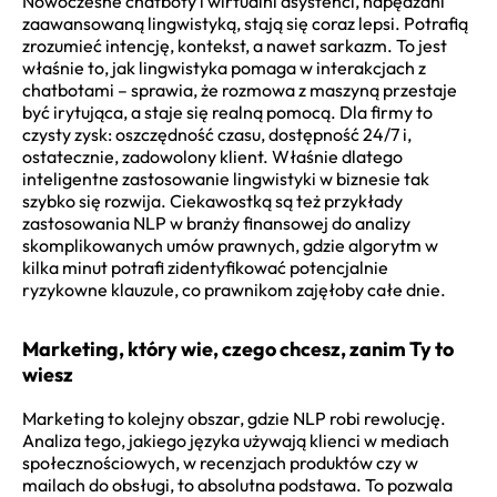
Nowoczesne chatboty i wirtualni asystenci, napędzani
zaawansowaną lingwistyką, stają się coraz lepsi. Potrafią
zrozumieć intencję, kontekst, a nawet sarkazm. To jest
właśnie to, jak lingwistyka pomaga w interakcjach z
chatbotami – sprawia, że rozmowa z maszyną przestaje
być irytująca, a staje się realną pomocą. Dla firmy to
czysty zysk: oszczędność czasu, dostępność 24/7 i,
ostatecznie, zadowolony klient. Właśnie dlatego
inteligentne zastosowanie lingwistyki w biznesie tak
szybko się rozwija. Ciekawostką są też przykłady
zastosowania NLP w branży finansowej do analizy
skomplikowanych umów prawnych, gdzie algorytm w
kilka minut potrafi zidentyfikować potencjalnie
ryzykowne klauzule, co prawnikom zajęłoby całe dnie.
Marketing, który wie, czego chcesz, zanim Ty to
wiesz
Marketing to kolejny obszar, gdzie NLP robi rewolucję.
Analiza tego, jakiego języka używają klienci w mediach
społecznościowych, w recenzjach produktów czy w
mailach do obsługi, to absolutna podstawa. To pozwala