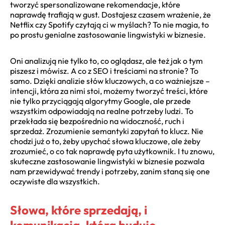
tworzyć spersonalizowane rekomendacje, które
naprawdę trafiają w gust. Dostajesz czasem wrażenie, że
Netflix czy Spotify czytają ci w myślach? To nie magia, to
po prostu genialne zastosowanie lingwistyki w biznesie.
Oni analizują nie tylko to, co oglądasz, ale też jak o tym
piszesz i mówisz. A co z SEO i treściami na stronie? To
samo. Dzięki analizie słów kluczowych, a co ważniejsze –
intencji, która za nimi stoi, możemy tworzyć treści, które
nie tylko przyciągają algorytmy Google, ale przede
wszystkim odpowiadają na realne potrzeby ludzi. To
przekłada się bezpośrednio na widoczność, ruch i
sprzedaż. Zrozumienie semantyki zapytań to klucz. Nie
chodzi już o to, żeby upychać słowa kluczowe, ale żeby
zrozumieć, o co tak naprawdę pyta użytkownik. I tu znowu,
skuteczne zastosowanie lingwistyki w biznesie pozwala
nam przewidywać trendy i potrzeby, zanim staną się one
oczywiste dla wszystkich.
Słowa, które sprzedają, i
komunikacja, która buduje