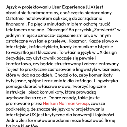
Język w projektowaniu User Experience (UX) jest
absolutnie fundamentalny, choć często niedoceniany.
Ostatnio instalowałem aplikację do zarządzania
finansami. Po pięciu minutach miałem ochotę rzucić
telefonem o ścianę. Dlaczego? Bo przycisk „Zatwierdź” w
jednym miejscu oznaczał zapisanie zmian, a w innym
ostateczne wysłanie przelewu. Koszmar. Każde słowo w
interfejsie, każda etykieta, każdy komunikat o błędzie –
to wszystko jest kluczowe. To właśnie język w UX design
decyduje, czy użytkownik poczuje się pewnie i
komfortowo, czy będzie sfrustrowany i zdezorientowany.
To jest to praktyczne zastosowanie lingwistyki w biznesie,
które widać na co dzień. Chodzi o to, żeby komunikaty
były jasne, spójne i zrozumiałe dla każdego. Lingwistyka
pomaga dobrać właściwe słowa, tworzyć logiczne
instrukcje i pisać komunikaty, które prowadzą
użytkownika za rękę. Dobre zasady, takie jak te
promowane przez
Nielsen Norman Group
, zawsze
podkreślają, że znaczenie języka w projektowaniu
interfejsów UX jest krytyczne dla konwersji i lojalności.
Jedno źle sformułowane zdanie może kosztować firmę
tysiące klientów.