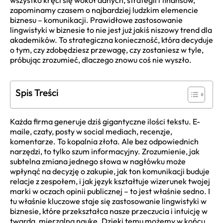
wszystko kręci się wokół danych, strategii i finansów,
zapominamy czasem o najbardziej ludzkim elemencie
biznesu – komunikacji. Prawidłowe zastosowanie
lingwistyki w biznesie to nie jest już jakiś niszowy trend dla
akademików. To strategiczna konieczność, która decyduje
o tym, czy zdobędziesz przewagę, czy zostaniesz w tyle,
próbując zrozumieć, dlaczego znowu coś nie wyszło.
Spis Treści
Każda firma generuje dziś gigantyczne ilości tekstu. E-
maile, czaty, posty w social mediach, recenzje,
komentarze. To kopalnia złota. Ale bez odpowiednich
narzędzi, to tylko szum informacyjny. Zrozumienie, jak
subtelna zmiana jednego słowa w nagłówku może
wpłynąć na decyzję o zakupie, jak ton komunikacji buduje
relacje z zespołem, i jak język kształtuje wizerunek twojej
marki w oczach opinii publicznej – to jest właśnie sedno. I
tu właśnie kluczowe staje się zastosowanie lingwistyki w
biznesie, które przekształca nasze przeczucia i intuicję w
twardą, mierzalną naukę. Dzięki temu możemy w końcu