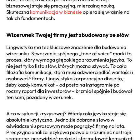
biznesowej staje się precyzyjną, mierzalną nauką.
Skuteczna
komunikacja w biznesie
opiera się właśnie na
takich fundamentach.
Wizerunek Twojej firmy jest zbudowany ze słów
Lingwistyka ma też kluczowe znaczenie dla budowania
wizerunku. Stworzenie spójnego „tone of voice” marki to
proces, który wymaga głębokiego zrozumienia języka. To
nie jest tylko lista słów, których można używać. To cała
filozofia komunikacji, która musi odzwierciedlać wartości i
osobowość firmy. Lingwistyka korporacyjna dba o to,
żeby każdy komunikat – od posta na Instagramie po
roczny raport dla inwestorów – brzmiał spójnie i budował
ten sam, pożądany wizerunek.
A co w sytuacji kryzysowej? Wtedy rola języka staje się
absolutnie krytyczna. Jedno źle dobrane słowo w
oświadczeniu prasowym może pogrążyć firmę na lata.
Precyzyjna analiza językowa pozwala zrozumieć nastroje
społeczne, przewidzieć reakcje i sformułować komunikat,