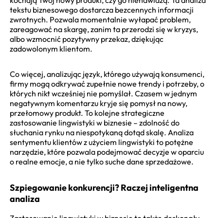
tekstu biznesowego dostarcza bezcennych informacji
zwrotnych. Pozwala momentalnie wyłapać problem,
zareagować na skargę, zanim ta przerodzi się w kryzys,
albo wzmocnić pozytywny przekaz, dziękując
zadowolonym klientom.
Co więcej, analizując język, którego używają konsumenci,
firmy mogą odkrywać zupełnie nowe trendy i potrzeby, o
których nikt wcześniej nie pomyślał. Czasem w jednym
negatywnym komentarzu kryje się pomysł na nowy,
przełomowy produkt. To kolejne strategiczne
zastosowanie lingwistyki w biznesie – zdolność do
słuchania rynku na niespotykaną dotąd skalę. Analiza
sentymentu klientów z użyciem lingwistyki to potężne
narzędzie, które pozwala podejmować decyzje w oparciu
o realne emocje, a nie tylko suche dane sprzedażowe.
Szpiegowanie konkurencji? Raczej inteligentna
analiza
Zastosowanie lingwistyki w biznesie to także doskonały