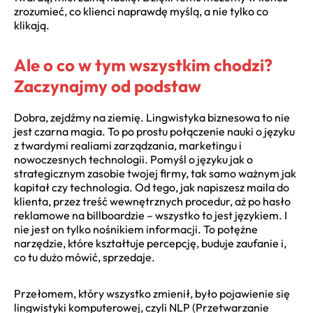
zrozumieć, co klienci naprawdę myślą, a nie tylko co
klikają.
Ale o co w tym wszystkim chodzi?
Zaczynajmy od podstaw
Dobra, zejdźmy na ziemię. Lingwistyka biznesowa to nie
jest czarna magia. To po prostu połączenie nauki o języku
z twardymi realiami zarządzania, marketingu i
nowoczesnych technologii. Pomyśl o języku jak o
strategicznym zasobie twojej firmy, tak samo ważnym jak
kapitał czy technologia. Od tego, jak napiszesz maila do
klienta, przez treść wewnętrznych procedur, aż po hasło
reklamowe na billboardzie – wszystko to jest językiem. I
nie jest on tylko nośnikiem informacji. To potężne
narzędzie, które kształtuje percepcję, buduje zaufanie i,
co tu dużo mówić, sprzedaje.
Przełomem, który wszystko zmienił, było pojawienie się
lingwistyki komputerowej, czyli NLP (Przetwarzanie