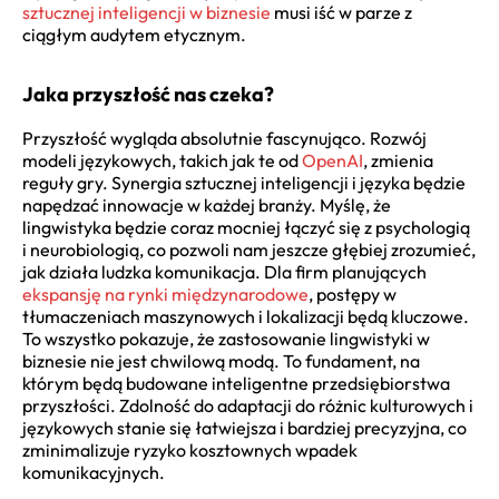
sztucznej inteligencji w biznesie
musi iść w parze z
ciągłym audytem etycznym.
Jaka przyszłość nas czeka?
Przyszłość wygląda absolutnie fascynująco. Rozwój
modeli językowych, takich jak te od
OpenAI
, zmienia
reguły gry. Synergia sztucznej inteligencji i języka będzie
napędzać innowacje w każdej branży. Myślę, że
lingwistyka będzie coraz mocniej łączyć się z psychologią
i neurobiologią, co pozwoli nam jeszcze głębiej zrozumieć,
jak działa ludzka komunikacja. Dla firm planujących
ekspansję na rynki międzynarodowe
, postępy w
tłumaczeniach maszynowych i lokalizacji będą kluczowe.
To wszystko pokazuje, że zastosowanie lingwistyki w
biznesie nie jest chwilową modą. To fundament, na
którym będą budowane inteligentne przedsiębiorstwa
przyszłości. Zdolność do adaptacji do różnic kulturowych i
językowych stanie się łatwiejsza i bardziej precyzyjna, co
zminimalizuje ryzyko kosztownych wpadek
komunikacyjnych.