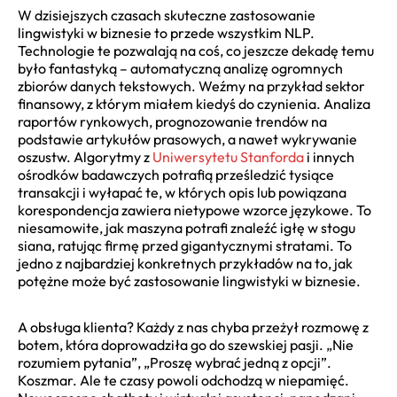
W dzisiejszych czasach skuteczne zastosowanie
lingwistyki w biznesie to przede wszystkim NLP.
Technologie te pozwalają na coś, co jeszcze dekadę temu
było fantastyką – automatyczną analizę ogromnych
zbiorów danych tekstowych. Weźmy na przykład sektor
finansowy, z którym miałem kiedyś do czynienia. Analiza
raportów rynkowych, prognozowanie trendów na
podstawie artykułów prasowych, a nawet wykrywanie
oszustw. Algorytmy z
Uniwersytetu Stanforda
i innych
ośrodków badawczych potrafią prześledzić tysiące
transakcji i wyłapać te, w których opis lub powiązana
korespondencja zawiera nietypowe wzorce językowe. To
niesamowite, jak maszyna potrafi znaleźć igłę w stogu
siana, ratując firmę przed gigantycznymi stratami. To
jedno z najbardziej konkretnych przykładów na to, jak
potężne może być zastosowanie lingwistyki w biznesie.
A obsługa klienta? Każdy z nas chyba przeżył rozmowę z
botem, która doprowadziła go do szewskiej pasji. „Nie
rozumiem pytania”, „Proszę wybrać jedną z opcji”.
Koszmar. Ale te czasy powoli odchodzą w niepamięć.