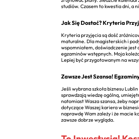
zrujnować plany. Śledźcie kalendarz 
studiów. Czasem to kwestia dni, a n
Jak Się Dostać? Kryteria Przyję
Kryteria przyjęcia są dość zróżnico
maturalne. Dla magisterskich i po
wspomniałem, doświadczenie jest a
egzaminów wstępnych. Moja koleżan
Lepiej być przygotowanym na wszy
Zawsze Jest Szansa! Egzamin
Jeśli wybrana szkoła biznesu Lubl
sprawdzają wiedzę ogólną, umiejęt
natomiast Wasza szansa, żeby napra
dotyczące Waszej kariera w biznesie
naprawdę Wam zależy i że macie ko
zawsze dobrze wygląda.
To Inwestycja! Kos