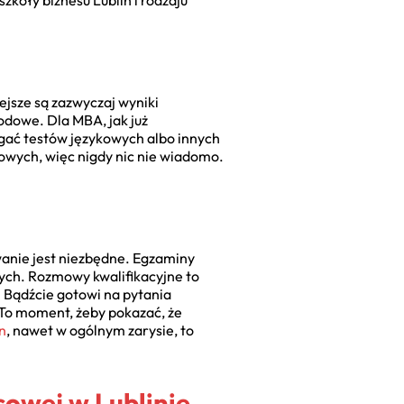
szkoły biznesu Lublin i rodzaju
iejsze są zazwyczaj wyniki
odowe. Dla MBA, jak już
gać testów językowych albo innych
owych, więc nigdy nic nie wiadomo.
wanie jest niezbędne. Egzaminy
ych. Rozmowy kwalifikacyjne to
 Bądźcie gotowi na pytania
. To moment, żeby pokazać, że
n
, nawet w ogólnym zarysie, to
sowej w Lublinie