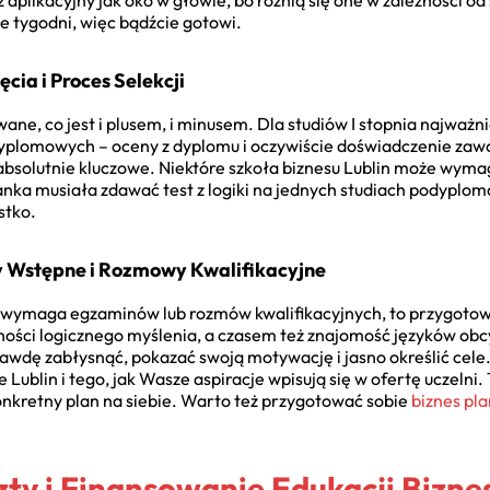
aplikacyjny jak oko w głowie, bo różnią się one w zależności od 
ie tygodni, więc bądźcie gotowi.
cia i Proces Selekcji
wane, co jest i plusem, i minusem. Dla studiów I stopnia najważn
dyplomowych – oceny z dyplomu i oczywiście doświadczenie zaw
bsolutnie kluczowe. Niektóre szkoła biznesu Lublin może wyma
ka musiała zdawać test z logiki na jednych studiach podyplom
stko.
y Wstępne i Rozmowy Kwalifikacyjne
in wymaga egzaminów lub rozmów kwalifikacyjnych, to przygoto
ności logicznego myślenia, a czasem też znajomość języków obc
wdę zabłysnąć, pokazać swoją motywację i jasno określić cele.
 Lublin i tego, jak Wasze aspiracje wpisują się w ofertę uczelni
nkretny plan na siebie. Warto też przygotować sobie
biznes pla
zty i Finansowanie Edukacji Bizne