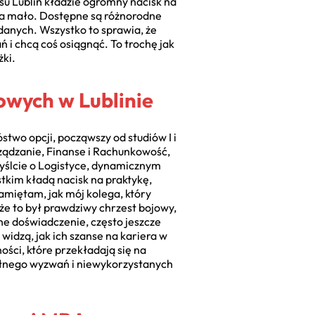
su Lublin kładzie ogromny nacisk na
 za mało. Dostępne są różnorodne
danych. Wszystko to sprawia, że
 i chcą coś osiągnąć. To trochę jak
żki.
owych w Lublinie
stwo opcji, począwszy od studiów I i
rządzanie, Finanse i Rachunkowość,
myślcie o Logistyce, dynamicznym
tkim kładą nacisk na praktykę,
Pamiętam, jak mój kolega, który
 że to był prawdziwy chrzest bojowy,
nne doświadczenie, często jeszcze
widzą, jak ich szanse na kariera w
ości, które przekładają się na
 pełnego wyzwań i niewykorzystanych