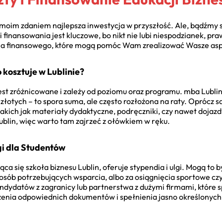
o moim zdaniem najlepsza inwestycja w przyszłość. Ale, bądźmy 
 finansowania jest kluczowe, bo nikt nie lubi niespodzianek, pra
ia finansowego, które mogą pomóc Wam zrealizować Wasze asp
o kosztuje w Lublinie?
 jest zróżnicowane i zależy od poziomu oraz programu. mba Lubl
cy złotych – to spora suma, ale często rozłożona na raty. Oprócz
kich jak materiały dydaktyczne, podręczniki, czy nawet dojazd
ublin, więc warto tam zajrzeć z ołówkiem w ręku.
gi dla Studentów
ąca się szkoła biznesu Lublin, oferuje stypendia i ulgi. Mogą to
 osób potrzebujących wsparcia, albo za osiągnięcia sportowe czy
ndydatów z zagranicy lub partnerstwa z dużymi firmami, które 
żenia odpowiednich dokumentów i spełnienia jasno określonych