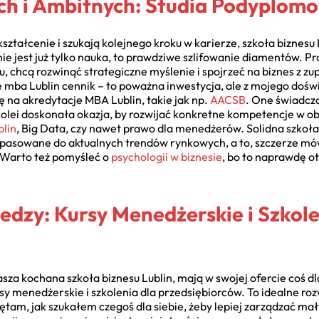
h i Ambitnych: Studia Podyplom
ształcenie i szukają kolejnego kroku w karierze, szkoła biznesu L
e jest już tylko nauka, to prawdziwe szlifowanie diamentów. 
 chcą rozwinąć strategiczne myślenie i spojrzeć na biznes z zu
 mba Lublin cennik – to poważna inwestycja, ale z mojego dośw
ę na akredytacje MBA Lublin, takie jak np.
AACSB
. One świadczą
kolei doskonała okazja, by rozwijać konkretne kompetencje w ob
blin
, Big Data, czy nawet prawo dla menedżerów. Solidna szkoła 
sowane do aktualnych trendów rynkowych, a to, szczerze mówi
 Warto też pomyśleć o
psychologii w biznesie
, bo to naprawdę ot
edzy: Kursy Menedżerskie i Szkole
nasza kochana szkoła biznesu Lublin, mają w swojej ofercie coś dl
rsy menedżerskie i szkolenia dla przedsiębiorców. To idealne ro
tam, jak szukałem czegoś dla siebie, żeby lepiej zarządzać ma