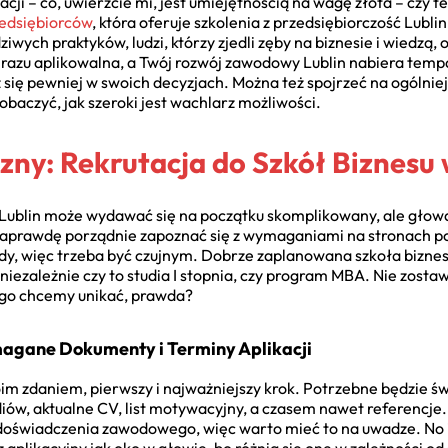
ji – co, uwierzcie mi, jest umiejętnością na wagę złota – czy te
zedsiębiorców
, która oferuje szkolenia z przedsiębiorczość Lubli
wych praktyków, ludzi, którzy zjedli zęby na biznesie i wiedzą
 razu aplikowalna, a Twój rozwój zawodowy Lublin nabiera temp
z się pewniej w swoich decyzjach. Można też spojrzeć na ogólnie
obaczyć, jak szeroki jest wachlarz możliwości.
szny: Rekrutacja do Szkół Biznesu 
u Lublin może wydawać się na początku skomplikowany, ale głowa
naprawdę porządnie zapoznać się z wymaganiami na stronach po
dy, więc trzeba być czujnym. Dobrze zaplanowana szkoła biznesu
ezależnie czy to studia I stopnia, czy program MBA. Nie zostawi
tego chcemy unikać, prawda?
ymagane Dokumenty i Terminy Aplikacji
 zdaniem, pierwszy i najważniejszy krok. Potrzebne będzie ś
diów, aktualne CV, list motywacyjny, a czasem nawet referencj
świadczenia zawodowego, więc warto mieć to na uwadze. No i te