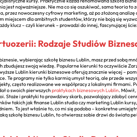
cjalistyczne kursy. Praktycznie każda renomowana szkoła bizne
nia jest najważniejsze. Nie ma co się oszukiwać, sama teoria to
ia, przez nowoczesny cyfrowy marketing, aż po złożoną analizę 
ym miejscem dla ambitnych studentów, którzy nie boją się wyzwań
żdy klucz – czyli kierunek – prowadzi do innej, fascynującej ście
tuozerii: Rodzaje Studiów Biznes
iznesie, wybierając szkołę biznesu Lublin, masz przed sobą mnó
ych zbudujesz swoją wiedzę. Popularne kierunki to oczywiście Za
y wyższe Lublin kierunki biznesowe oferują znacznie więcej – po
 Te programy nie tylko karmią umysł teorią, ale przede wszys
ojekty, często realizowane we współpracy z lokalnymi firmami. 
dał o swoich pierwszych
praktykach biznesowych Lublin
. Mówił,
toi. Staże i praktyki to prawdziwy skarb, pozwalający zdobyć ce
w takich jak finanse Lublin studia czy marketing Lublin kursy, 
dniem. To jest właśnie to, co mi się podoba – konkretne umiejętn
taką szkołę biznesu Lublin, to otwierasz sobie drzwi do świata