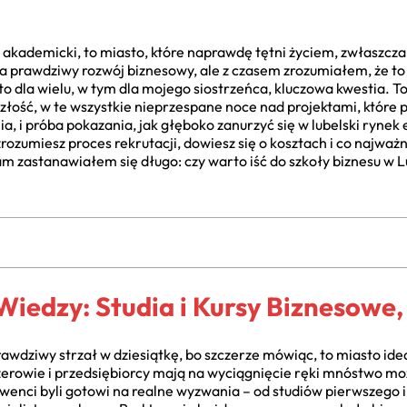
k akademicki, to miasto, które naprawdę tętni życiem, zwłaszcz
na prawdziwy rozwój biznesowy, ale z czasem zrozumiałem, że t
o dla wielu, w tym dla mojego siostrzeńca, kluczowa kwestia. To 
złość, w te wszystkie nieprzespane noce nad projektami, które
, i próba pokazania, jak głęboko zanurzyć się w lubelski rynek 
zumiesz proces rekrutacji, dowiesz się o kosztach i co najważni
zastanawiałem się długo: czy warto iść do szkoły biznesu w Lub
iedzy: Studia i Kursy Biznesowe, 
rawdziwy strzał w dziesiątkę, bo szczerze mówiąc, to miasto id
erowie i przedsiębiorcy mają na wyciągnięcie ręki mnóstwo moż
lwenci byli gotowi na realne wyzwania – od studiów pierwszego 