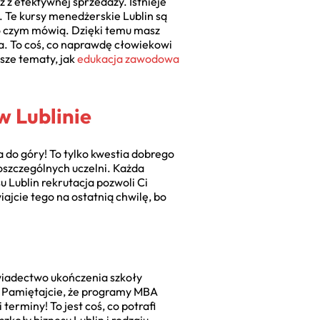
ż z efektywnej sprzedaży. Istnieje
n. Te kursy menedżerskie Lublin są
, o czym mówią. Dzięki temu masz
a. To coś, co naprawdę cłowiekowi
jsze tematy, jak
edukacja zawodowa
w Lublinie
 do góry! To tylko kwestia dobrego
szczególnych uczelni. Każda
 Lublin rekrutacja pozwoli Ci
ajcie tego na ostatnią chwilę, bo
wiadectwo ukończenia szkoły
e. Pamiętajcie, że programy MBA
rminy! To jest coś, co potrafi