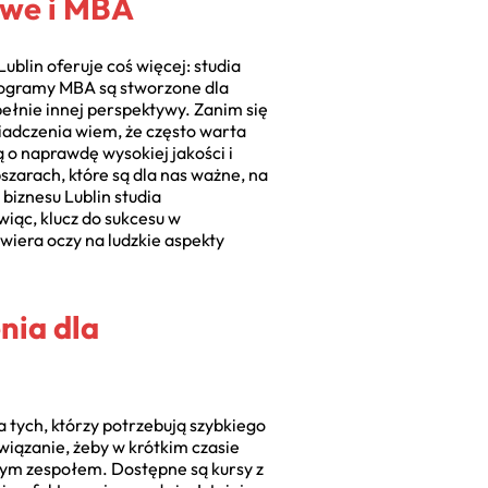
owe i MBA
ublin oferuje coś więcej: studia
Programy MBA są stworzone dla
pełnie innej perspektywy. Zanim się
iadczenia wiem, że często warta
 o naprawdę wysokiej jakości i
szarach, które są dla nas ważne, na
biznesu Lublin studia
ąc, klucz do sukcesu w
wiera oczy na ludzkie aspekty
nia dla
a tych, którzy potrzebują szybkiego
związanie, żeby w krótkim czasie
łym zespołem. Dostępne są kursy z