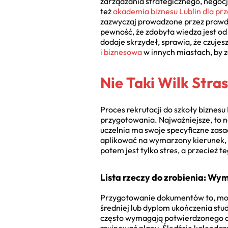
zarządzania strategicznego, negocjac
też
akademia biznesu Lublin dla pr
zazwyczaj prowadzone przez prawdzi
pewność, że zdobyta wiedza jest od
dodaje skrzydeł, sprawia, że czujes
i biznesowa
w innych miastach, by z
Nie Taki Wilk Stra
Proces rekrutacji do szkoły biznes
przygotowania. Najważniejsze, to 
uczelnia ma swoje specyficzne zasa
aplikować na wymarzony kierunek, ni
potem jest tylko stres, a przecież 
Lista rzeczy do zrobienia: W
Przygotowanie dokumentów to, moim
średniej lub dyplom ukończenia stu
często wymagają potwierdzonego do