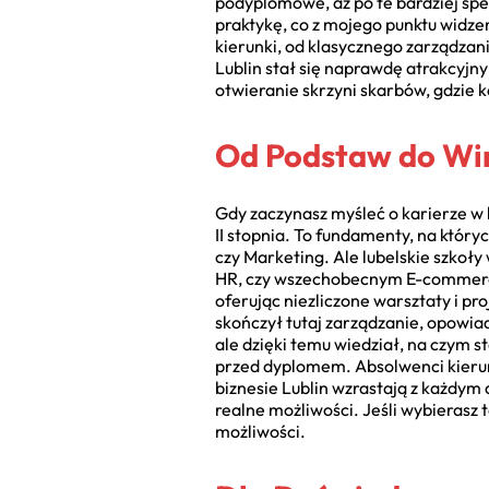
podyplomowe, aż po te bardziej spe
praktykę, co z mojego punktu widze
kierunki, od klasycznego zarządzan
Lublin stał się naprawdę atrakcyjn
otwieranie skrzyni skarbów, gdzie ka
Od Podstaw do Wir
Gdy zaczynasz myśleć o karierze w b
II stopnia. To fundamenty, na któr
czy Marketing. Ale lubelskie szkoł
HR, czy wszechobecnym E-commerce.
oferując niezliczone warsztaty i pr
skończył tutaj zarządzanie, opowia
ale dzięki temu wiedział, na czym s
przed dyplomem. Absolwenci kierunkó
biznesie Lublin wzrastają z każdym 
realne możliwości. Jeśli wybierasz 
możliwości.