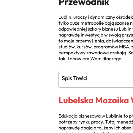
Przewodnik
Lublin, uroczy i dynamiczny ośrode
tylko duże metropolie dają szansę 
odpowiedniej szkoły biznesu Lublin t
naprawdę inwestycja w swoją przys
to moje przemyślenia, doświadczenia
studiów, kursów, programów MBA, zro
perspektywy zawodowe czekają. Sam 
tak. I opowiem Wam dlaczego.
Spis Treści
Lubelska Mozaika W
Edukacja biznesowa w Lublinie to p
potrzeby rynku pracy. Tutaj menedż
naprawdę dbają o to, żeby ich abso