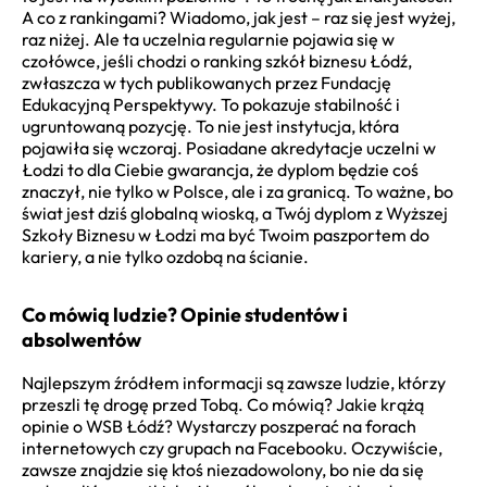
A co z rankingami? Wiadomo, jak jest – raz się jest wyżej,
raz niżej. Ale ta uczelnia regularnie pojawia się w
czołówce, jeśli chodzi o ranking szkół biznesu Łódź,
zwłaszcza w tych publikowanych przez Fundację
Edukacyjną Perspektywy. To pokazuje stabilność i
ugruntowaną pozycję. To nie jest instytucja, która
pojawiła się wczoraj. Posiadane akredytacje uczelni w
Łodzi to dla Ciebie gwarancja, że dyplom będzie coś
znaczył, nie tylko w Polsce, ale i za granicą. To ważne, bo
świat jest dziś globalną wioską, a Twój dyplom z Wyższej
Szkoły Biznesu w Łodzi ma być Twoim paszportem do
kariery, a nie tylko ozdobą na ścianie.
Co mówią ludzie? Opinie studentów i
absolwentów
Najlepszym źródłem informacji są zawsze ludzie, którzy
przeszli tę drogę przed Tobą. Co mówią? Jakie krążą
opinie o WSB Łódź? Wystarczy poszperać na forach
internetowych czy grupach na Facebooku. Oczywiście,
zawsze znajdzie się ktoś niezadowolony, bo nie da się