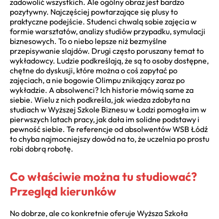
zadowolić wszystkich. Ale ogólny obraz jest bardzo
pozytywny. Najczęściej powtarzające się plusy to
praktyczne podejście. Studenci chwalą sobie zajęcia w
formie warsztatów, analizy studiów przypadku, symulacji
biznesowych. To o niebo lepsze niż bezmyślne
przepisywanie slajdów. Drugi często poruszany temat to
wykładowcy. Ludzie podkreślają, że są to osoby dostępne,
chętne do dyskusji, które można o coś zapytać po
zajęciach, a nie bogowie Olimpu znikający zaraz po
wykładzie. A absolwenci? Ich historie mówią same za
siebie. Wielu z nich podkreśla, jak wiedza zdobyta na
studiach w Wyższej Szkole Biznesu w Łodzi pomogła im w
pierwszych latach pracy, jak dała im solidne podstawy i
pewność siebie. Te referencje od absolwentów WSB Łódź
to chyba najmocniejszy dowód na to, że uczelnia po prostu
robi dobrą robotę.
Co właściwie można tu studiować?
Przegląd kierunków
No dobrze, ale co konkretnie oferuje Wyższa Szkoła