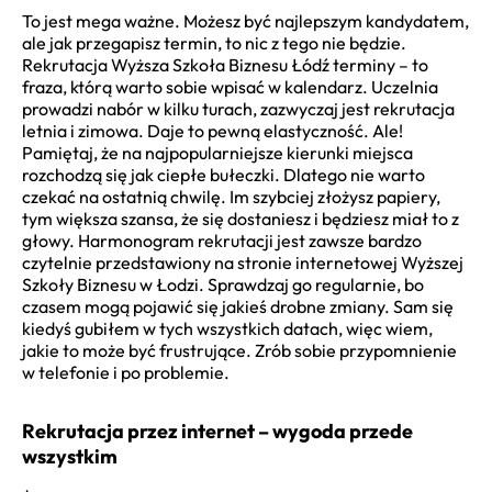
To jest mega ważne. Możesz być najlepszym kandydatem,
ale jak przegapisz termin, to nic z tego nie będzie.
Rekrutacja Wyższa Szkoła Biznesu Łódź terminy – to
fraza, którą warto sobie wpisać w kalendarz. Uczelnia
prowadzi nabór w kilku turach, zazwyczaj jest rekrutacja
letnia i zimowa. Daje to pewną elastyczność. Ale!
Pamiętaj, że na najpopularniejsze kierunki miejsca
rozchodzą się jak ciepłe bułeczki. Dlatego nie warto
czekać na ostatnią chwilę. Im szybciej złożysz papiery,
tym większa szansa, że się dostaniesz i będziesz miał to z
głowy. Harmonogram rekrutacji jest zawsze bardzo
czytelnie przedstawiony na stronie internetowej Wyższej
Szkoły Biznesu w Łodzi. Sprawdzaj go regularnie, bo
czasem mogą pojawić się jakieś drobne zmiany. Sam się
kiedyś gubiłem w tych wszystkich datach, więc wiem,
jakie to może być frustrujące. Zrób sobie przypomnienie
w telefonie i po problemie.
Rekrutacja przez internet – wygoda przede
wszystkim