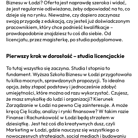
Biznesu w Łodzi? Oferta jest naprawdę szeroka i widać,
że jest regularnie odświeżana, żeby odpowiadać na to, co
dzieje się na rynku. Nieważne, czy dopiero zaczynasz
swoją przygodę z edukacją, czy jesteś już doświadczonym
pracownikiem, który chce podnieść kwalifikacje –
prawdopodobnie znajdziesz tu coś dla siebie. Od
licencjatu, przez magisterkę, po studia podyplomowe.
Pierwszy krok w dorosłość – studia licencjackie
To tutaj wszystko się zaczyna. Studia I stopnia to
fundament. Wyższa Szkoła Biznesu w Łodzi przygotowała
tu kilka mocnych, sprawdzonych propozycji. To idealna
opcja, żeby złapać podstawy i jednocześnie zdobyć
umiejętności, które można od razu wykorzystać. Czujesz,
że masz smykałkę do ludzi i organizacji? Kierunek
Zarządzanie w Łodzi na pewno Cię zainteresuje. A może
kręcą Cię liczby, analizy i rynki finansowe? W takim razie
Finanse i Rachunkowość w Łodzi będą strzałem w
dziesiątkę. Jest też coś dla kreatywnych dusz, czyli
Marketing w Łodzi, gdzie nauczysz się wszystkiego o
nowoczesnych strategiach, social mediach i budowaniu