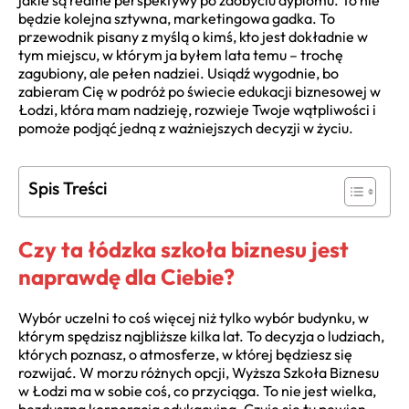
jakie są realne perspektywy po zdobyciu dyplomu. To nie
będzie kolejna sztywna, marketingowa gadka. To
przewodnik pisany z myślą o kimś, kto jest dokładnie w
tym miejscu, w którym ja byłem lata temu – trochę
zagubiony, ale pełen nadziei. Usiądź wygodnie, bo
zabieram Cię w podróż po świecie edukacji biznesowej w
Łodzi, która mam nadzieję, rozwieje Twoje wątpliwości i
pomoże podjąć jedną z ważniejszych decyzji w życiu.
Spis Treści
Czy ta łódzka szkoła biznesu jest
naprawdę dla Ciebie?
Wybór uczelni to coś więcej niż tylko wybór budynku, w
którym spędzisz najbliższe kilka lat. To decyzja o ludziach,
których poznasz, o atmosferze, w której będziesz się
rozwijać. W morzu różnych opcji, Wyższa Szkoła Biznesu
w Łodzi ma w sobie coś, co przyciąga. To nie jest wielka,
bezduszna korporacja edukacyjna. Czuje się tu pewien