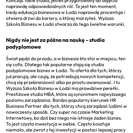
Kończąc takie studia, jesteś przygotowany do objęcia
naprawdę odpowiedzialnych ról. To jest ten moment,
kiedy edukacja biznesowa w Łodzi naprawdę procentuje i
otwiera drzwi do kariery, o której marzyłeś. Wyższa
Szkoła Biznesu w Łodzi stwarza do tego świetne warunki.
Nigdy nie jest za późno na naukę – studia
podyplomowe
Świat pędzi do przodu, a w biznesie kto stoi w miejscu, ten
się cofa. Dlatego tak popularne stają się studia
podyplomowe biznes w Łodzi. To oferta dla tych, którzy
już pracują, ale czują, że potrzebują nowych kompetencji,
chcą się przebranżowić albo po prostu awansować. I tu
Wyższa Szkoła Biznesu w Łodzi ma prawdziwe perełki.
Prestiżowe studia MBA, które są synonimem najwyższego
poziomu zarządzania. Bardzo popularny kierunek HR
Business Partner dla tych, którzy chcą zarządzać ludźmi w
nowoczesny sposób. Czy super na czasie Marketing
Internetowy, bo dziś bez niego nie istnieje żaden biznes.
To jest czysta inwestycja w siebie. Często kosztuje
niemało, ale zwrot z tej inwestycji w postaci lepszej pracy