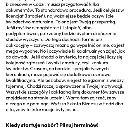
biznesowe w Łodzi, musisz przygotować kilka
dokumentów. To standardowa procedura. Jeśli celujesz w
licencjat (I stopień), najważniejsze będzie oczywiście
świadectwo maturalne. To ono jest Twoją przepustką.
Jeśli myślisz o magisterce (II stopień) albo
podyplomówce, potrzebny będzie dyplom ukończenia
studiów wyższych. Do tego dochodzi formularz
aplikacyjny – zazwyczaj można go wypełnić online, co jest
mega wygodne. No i oczywiście kilka aktualnych zdjęć, jak
do dowodu. Jeśli chodzi o kryteria, to najczęściej liczy się
kolejność zgłoszeń i wyniki z matury, czyli konkurs
świadectw. Czasem, na bardziej specjalistycznych
kierunkach, może pojawić się dodatkowa rozmowa
kwalifikacyjna. Ale bez obaw, nie jest to egzamin z wiedzy
tajemnej. Chodzi raczej o sprawdzenie Twojej motywacji.
Wszystkie szczegóły i dokładną listę dokumentów zawsze
znajdziesz na stronie uczelni. Warto tam zajrzeć, żeby
niczego nie pominąć. Wyższa Szkoła Biznesu w Łodzi dba
o to, żeby te informacje były jasne.
Kiedy startuje nabór? Pilnuj terminów!