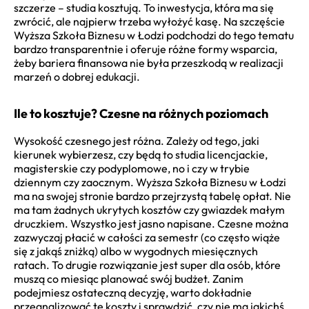
szczerze – studia kosztują. To inwestycja, która ma się
zwrócić, ale najpierw trzeba wyłożyć kasę. Na szczęście
Wyższa Szkoła Biznesu w Łodzi podchodzi do tego tematu
bardzo transparentnie i oferuje różne formy wsparcia,
żeby bariera finansowa nie była przeszkodą w realizacji
marzeń o dobrej edukacji.
Ile to kosztuje? Czesne na różnych poziomach
Wysokość czesnego jest różna. Zależy od tego, jaki
kierunek wybierzesz, czy będą to studia licencjackie,
magisterskie czy podyplomowe, no i czy w trybie
dziennym czy zaocznym. Wyższa Szkoła Biznesu w Łodzi
ma na swojej stronie bardzo przejrzystą tabelę opłat. Nie
ma tam żadnych ukrytych kosztów czy gwiazdek małym
druczkiem. Wszystko jest jasno napisane. Czesne można
zazwyczaj płacić w całości za semestr (co często wiąże
się z jakąś zniżką) albo w wygodnych miesięcznych
ratach. To drugie rozwiązanie jest super dla osób, które
muszą co miesiąc planować swój budżet. Zanim
podejmiesz ostateczną decyzję, warto dokładnie
przeanalizować te koszty i sprawdzić, czy nie ma jakichś