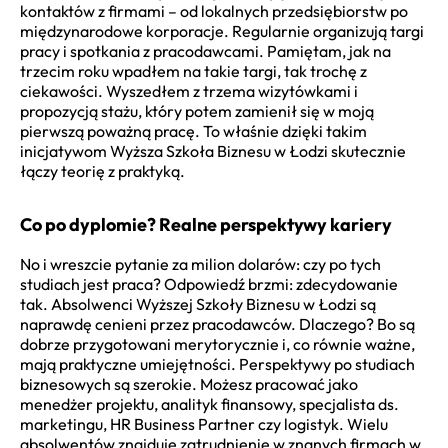
kontaktów z firmami – od lokalnych przedsiębiorstw po
międzynarodowe korporacje. Regularnie organizują targi
pracy i spotkania z pracodawcami. Pamiętam, jak na
trzecim roku wpadłem na takie targi, tak trochę z
ciekawości. Wyszedłem z trzema wizytówkami i
propozycją stażu, który potem zamienił się w moją
pierwszą poważną pracę. To właśnie dzięki takim
inicjatywom Wyższa Szkoła Biznesu w Łodzi skutecznie
łączy teorię z praktyką.
Co po dyplomie? Realne perspektywy kariery
No i wreszcie pytanie za milion dolarów: czy po tych
studiach jest praca? Odpowiedź brzmi: zdecydowanie
tak. Absolwenci Wyższej Szkoły Biznesu w Łodzi są
naprawdę cenieni przez pracodawców. Dlaczego? Bo są
dobrze przygotowani merytorycznie i, co równie ważne,
mają praktyczne umiejętności. Perspektywy po studiach
biznesowych są szerokie. Możesz pracować jako
menedżer projektu, analityk finansowy, specjalista ds.
marketingu, HR Business Partner czy logistyk. Wielu
absolwentów znajduje zatrudnienie w znanych firmach w