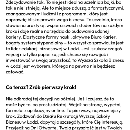
Zdecydowanie tak. To nie jest idealna uczelnia z bajki, bo
takie nie istnieją. Ale to miejsce z duszą, z fantastycznymi,
zaangażowanymi ludźmi i z programem, który jest
naprawdę blisko prawdziwego biznesu. To uczelnia, która
stawia na praktykę, wspiera swoich studentów na każdym
kroku i daje realne narzędzia do budowania udanej
kariery. Elastyczne formy nauki, aktywne Biuro Karier,
bogaty system stypendialny – to wszystko sprawia, że jest
to lider edukacji biznesowej w Łodzi. Jeśli szukasz czegoś
więcej niż tylko papierka, jeśli chcesz się rozwijać i
inwestować w swoją przyszłość, to Wyższa Szkoła Biznesu
w Łodzi jest wyborem, którego na pewno nie będziesz
żałować.
Co teraz? Zrób pierwszy krok!
Nie odkładaj tej decyzji na później. Jeśli czujesz, że to
może być to, po prostu działaj. Wejdź na stronę, wypełnij
formularz aplikacyjny online. To pierwszy, najważniejszy
krok. Zadzwoń do Działu Rekrutacji Wyższej Szkoły
Biznesu w Łodzi, dopytaj o szczegóły, które Cię interesują.
Przyjedź na Dni Otwarte. Twoja przyszłość jest w Twoich