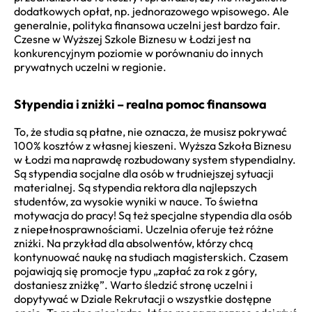
dodatkowych opłat, np. jednorazowego wpisowego. Ale
generalnie, polityka finansowa uczelni jest bardzo fair.
Czesne w Wyższej Szkole Biznesu w Łodzi jest na
konkurencyjnym poziomie w porównaniu do innych
prywatnych uczelni w regionie.
Stypendia i zniżki – realna pomoc finansowa
To, że studia są płatne, nie oznacza, że musisz pokrywać
100% kosztów z własnej kieszeni. Wyższa Szkoła Biznesu
w Łodzi ma naprawdę rozbudowany system stypendialny.
Są stypendia socjalne dla osób w trudniejszej sytuacji
materialnej. Są stypendia rektora dla najlepszych
studentów, za wysokie wyniki w nauce. To świetna
motywacja do pracy! Są też specjalne stypendia dla osób
z niepełnosprawnościami. Uczelnia oferuje też różne
zniżki. Na przykład dla absolwentów, którzy chcą
kontynuować naukę na studiach magisterskich. Czasem
pojawiają się promocje typu „zapłać za rok z góry,
dostaniesz zniżkę”. Warto śledzić stronę uczelni i
dopytywać w Dziale Rekrutacji o wszystkie dostępne