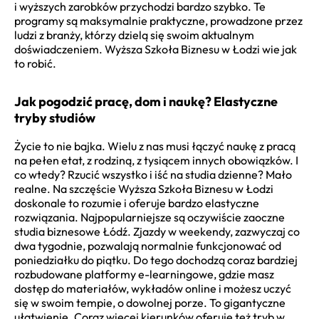
i wyższych zarobków przychodzi bardzo szybko. Te
programy są maksymalnie praktyczne, prowadzone przez
ludzi z branży, którzy dzielą się swoim aktualnym
doświadczeniem. Wyższa Szkoła Biznesu w Łodzi wie jak
to robić.
Jak pogodzić pracę, dom i naukę? Elastyczne
tryby studiów
Życie to nie bajka. Wielu z nas musi łączyć naukę z pracą
na pełen etat, z rodziną, z tysiącem innych obowiązków. I
co wtedy? Rzucić wszystko i iść na studia dzienne? Mało
realne. Na szczęście Wyższa Szkoła Biznesu w Łodzi
doskonale to rozumie i oferuje bardzo elastyczne
rozwiązania. Najpopularniejsze są oczywiście zaoczne
studia biznesowe Łódź. Zjazdy w weekendy, zazwyczaj co
dwa tygodnie, pozwalają normalnie funkcjonować od
poniedziałku do piątku. Do tego dochodzą coraz bardziej
rozbudowane platformy e-learningowe, gdzie masz
dostęp do materiałów, wykładów online i możesz uczyć
się w swoim tempie, o dowolnej porze. To gigantyczne
ułatwienie. Coraz więcej kierunków oferuje też tryb w