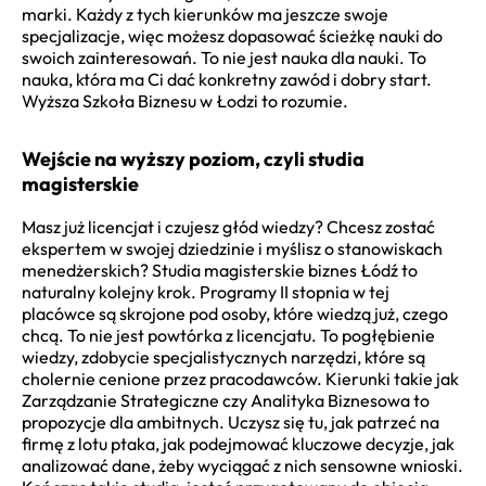
marki. Każdy z tych kierunków ma jeszcze swoje
specjalizacje, więc możesz dopasować ścieżkę nauki do
swoich zainteresowań. To nie jest nauka dla nauki. To
nauka, która ma Ci dać konkretny zawód i dobry start.
Wyższa Szkoła Biznesu w Łodzi to rozumie.
Wejście na wyższy poziom, czyli studia
magisterskie
Masz już licencjat i czujesz głód wiedzy? Chcesz zostać
ekspertem w swojej dziedzinie i myślisz o stanowiskach
menedżerskich? Studia magisterskie biznes Łódź to
naturalny kolejny krok. Programy II stopnia w tej
placówce są skrojone pod osoby, które wiedzą już, czego
chcą. To nie jest powtórka z licencjatu. To pogłębienie
wiedzy, zdobycie specjalistycznych narzędzi, które są
cholernie cenione przez pracodawców. Kierunki takie jak
Zarządzanie Strategiczne czy Analityka Biznesowa to
propozycje dla ambitnych. Uczysz się tu, jak patrzeć na
firmę z lotu ptaka, jak podejmować kluczowe decyzje, jak
analizować dane, żeby wyciągać z nich sensowne wnioski.