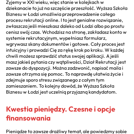
Żyjemy w XXI wieku, więc stanie w kolejkach w
dziekanacie to już na szczęście przeszłość. Wyższa Szkoła
Biznesu w Łodzi umożliwia przeprowadzenie całego
procesu rekrutacji online. I to jest genialne rozwiązanie,
zwłaszcza jeśli mieszkasz daleko od Łodzi albo po prostu
cenisz swój czas. Wchodzisz na stronę, zakładasz konto w
systemie rekrutacyjnym, wypełniasz formularz,
wgrywasz skany dokumentów i gotowe. Cały proces jest
intuicyjny i prowadzi Cię za rękę krok po kroku. W każdej
chwili możesz sprawdzić status swojej aplikacji. A jeśli
masz jakieś pytania czy wątpliwości, Dział Rekrutacji jest
zawsze do dyspozycji. Można zadzwonić, napisać maila i
zawsze otrzyma się pomoc. To naprawdę ułatwia życie i
zdejmuje sporo stresu związanego z całym tym
zamieszaniem. To kolejny dowód, że Wyższa Szkoła
Biznesu w Łodzi jest uczelnią przyjazną kandydatom.
Kwestia pieniędzy. Czesne i opcje
finansowania
Pieniądze to zawsze drażliwy temat, ale powiedzmy sobie