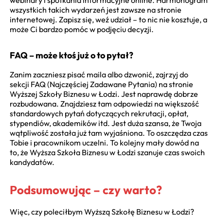
webinary i spotkania informacyjne online. Harmonogram
wszystkich takich wydarzeń jest zawsze na stronie
internetowej. Zapisz się, weź udział – to nic nie kosztuje, a
może Ci bardzo pomóc w podjęciu decyzji.
FAQ – może ktoś już o to pytał?
Zanim zaczniesz pisać maila albo dzwonić, zajrzyj do
sekcji FAQ (Najczęściej Zadawane Pytania) na stronie
Wyższej Szkoły Biznesu w Łodzi. Jest naprawdę dobrze
rozbudowana. Znajdziesz tam odpowiedzi na większość
standardowych pytań dotyczących rekrutacji, opłat,
stypendiów, akademików itd. Jest duża szansa, że Twoja
wątpliwość została już tam wyjaśniona. To oszczędza czas
Tobie i pracownikom uczelni. To kolejny mały dowód na
to, że Wyższa Szkoła Biznesu w Łodzi szanuje czas swoich
kandydatów.
Podsumowując – czy warto?
Więc, czy poleciłbym Wyższą Szkołę Biznesu w Łodzi?