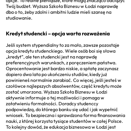
opcje. To realne pieniądze, które mogą znacząco odciążyć
Twój budżet. Wyższa Szkoła Biznesu w Łodzi naprawdę
dba o to, żeby zdolni i ambitni ludzie mieli szansę na
studiowanie.
Kredyt studencki – opcja warta rozważenia
Jeśli system stypendialny to za mało, zawsze pozostaje
opcja kredytu studenckiego. Wiele osób boi się słowa
„kredyt”, ale ten studencki jest na naprawdę
preferencyjnych warunkach, z poręczeniem państwa.
Oprocentowanie jest bardzo niskie, a spłatę zaczynasz
dopiero dwa lata po ukończeniu studiów, kiedy już
powinieneś normalnie zarabiać. Co więcej, jeśli jesteś w
czołówce najlepszych absolwentów, część kredytu może
zostać umorzona. Wyższa Szkoła Biznesu w Łodzi
aktywnie informuje o tej możliwości i pomaga w
załatwieniu formalności. Doradcy studenccy
podpowiedzą, do którego banku się udać i jak wypełnić
wniosek. To bezpieczna i sprawdzona forma finansowania
nauki, z której korzysta tysiące studentów w całej Polsce.
To kolejny dowód, że edukacja biznesowa w Łodzi jest