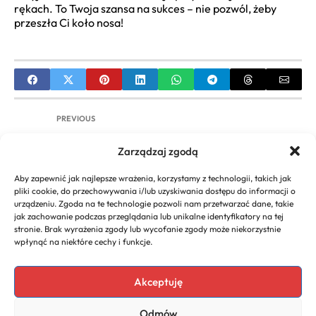
rękach. To Twoja szansa na sukces – nie pozwól, żeby
przeszła Ci koło nosa!
PREVIOUS
Kompletna Struktura Biznes Planu: Co Powinien
Zarządzaj zgodą
Zawierać Skuteczny Dokument – Wzór Krok po
Kroku
Aby zapewnić jak najlepsze wrażenia, korzystamy z technologii, takich jak
pliki cookie, do przechowywania i/lub uzyskiwania dostępu do informacji o
NEXT
urządzeniu. Zgoda na te technologie pozwoli nam przetwarzać dane, takie
jak zachowanie podczas przeglądania lub unikalne identyfikatory na tej
Edukacja Zawodowa i Biznesowa Gorzów: Kursy,
stronie. Brak wyrażenia zgody lub wycofanie zgody może niekorzystnie
Szkolenia, Rozwój
wpłynąć na niektóre cechy i funkcje.
Akceptuję
Copyright 2026. All rights
Polecany program do
Odmów