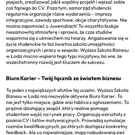
pasjach, zrealizować jakiś wspólny projekt i wpisać sobie
coś fajnego do CV. Poza tym, samorząd studencki
regularnie organizuje różne wydarzenia – imprezy
integracyjne, zawody sportowe, akcje charytatywne. Nie
można zapomnieć o Juwenaliach! To wszystko buduje
niesamowitą atmosferę i sprawia, że czas studiów
wspomina się z uśmiechem na twarzy. Angażowanie się w
życie studenckie to też świetna szkoła umiejętności
organizacyjnych i pracy w zespole. Wyższa Szkoła Biznesu
w Łodzi mocno wspiera tego typu inicjatywy, bo wie, że
wszechstronny rozwój jest kluczem do sukcesu.
Biuro Karier – Twój łącznik ze światem biznesu
To jeden z największych atutów tej uczelni. Wyższa Szkoła
Biznesu w Łodzi ma niezwykle aktywne Biuro Karier. To
nie jest tylko miejsce, gdzie wisi tablica z ogłoszeniami. To
prężnie działający zespół, który realnie pomaga
studentom wejść na rynek pracy. Organizują warsztaty z
pisania CV i listów motywacyjnych. Prowadzą symulacje
rozmów kwalifikacyjnych, po których dostajesz konkretny
feedback. Ale co najważniejsze, mają rozbudowaną sieć