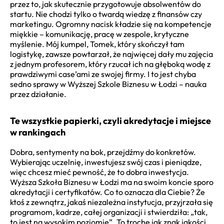
przez to, jak skutecznie przygotowuje absolwentów do
startu. Nie chodzi tylko o twardą wiedzę z finansów czy
marketingu. Ogromny nacisk kładzie się na kompetencje
miękkie – komunikację, pracę w zespole, krytyczne
myślenie. Mój kumpel, Tomek, który skończył tam
logistykę, zawsze powtarzał, że najwięcej dały mu zajęcia
z jednym profesorem, który rzucał ich na głęboką wodę z
prawdziwymi case’ami ze swojej firmy. I to jest chyba
sedno sprawy w Wyższej Szkole Biznesu w Łodzi – nauka
przez działanie.
Te wszystkie papierki, czyli akredytacje i miejsce
w rankingach
Dobra, sentymenty na bok, przejdźmy do konkretów.
Wybierając uczelnię, inwestujesz swój czas i pieniądze,
więc chcesz mieć pewność, że to dobra inwestycja.
Wyższa Szkoła Biznesu w Łodzi ma na swoim koncie sporo
akredytacji i certyfikatów. Co to oznacza dla Ciebie? Że
ktoś z zewnątrz, jakaś niezależna instytucja, przyjrzała się
programom, kadrze, całej organizacji i stwierdziła: „tak,
to jest na wysokim poziomie”. To trochę jak znak jakości.