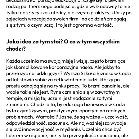
rodzaj partnerskiego podejścia, gdzie wykładowcy to nie
tylko teoretycy zza katedry, ale często praktycy, którzy po
zajęciach wracają do swoich firm i na co dzień zmagają
się z tym, o czym uczą. I to jest ogromna wartość.
Jaka idea za tym stoi? O co w tym wszystkim
chodzi?
Każda uczelnia ma swoją misję i wizję, często brzmiące
jak skomplikowane korporacyjne hasła. Ale jakby to
przełożyć na ludzki język? Wyższa Szkoła Biznesu w Łodzi
od lat stawia sobie za cel kształcenie ludzi, którzy po
prostu odnajdą się na rynku pracy. To brzmi banalnie, ale
wcale takie nie jest. Rynek zmienia się w zawrotnym
tempie, a misją tej uczelni jest nadążanie za tymi
zmianami. Chodzi o to, by edukacja biznesowa w Łodzi
była czymś żywym, praktycznym, opartym na realnych
problemach. Wartości? Jasne, że są ważne – uczciwość,
odpowiedzialność, szacunek. Ale najważniejsza wydaje
się być innowacyjność w myśleniu. Uczelnia chce być
liderem w regionie, nie tylko przez jakość nauczania, ale