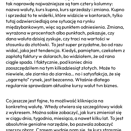
tak naprawdę najważniejsze są tam cztery kolumny:
nazwa waluty, kurs kupna, kurs sprzedaży i zmiana. Kupno
i sprzedaż to te widełki, które widzicie w kantorach, tylko
tutaj odzwierciedlają one sytuację na rynku
międzybankowym, więc są punktem odniesienia. Zmiana,
wyrażona w procentach albo punktach, pokazuje, czy
dana waluta dzisiaj zyskuje, czy traci na wartości w
stosunku do złotówki. To jest super przydatne, bo od razu
widać, jaka jest tendencja. Kiedyś, pamiętam, czekałem z
zapłatą faktury w dolarach, bo widziałem, że od rana
ciągle spada. I faktycznie, pod koniec dnia
zaoszczędziłem na tym kilkadziesiąt złotych. Może to
niewiele, ale ziarnko do ziarnka… no i satysfakcja, że się
„ogarnęło” rynek, jest bezcenna. Właśnie dlatego
regularnie sprawdzam aktualne kursy walut tvn biznes.
Co jeszcze jest fajne, to możliwość kliknięcia na
konkretną walutę. Wtedy otwiera się szczegółowy widok
z wykresem. Można sobie zobaczyć, jak kurs zmieniał się
w ciągu dnia, tygodnia, miesiąca, a nawet kilku lat. To jest
absolutnie genialne narzędzie, bo pozwala zobaczyć
szerszy obraz. Czasem wydaje nam się, że kurs strasznie