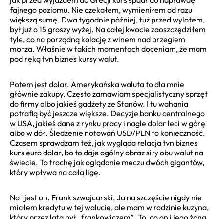
fajnego poziomu. Nie czekałem, wymieniłem od razu
większą sumę. Dwa tygodnie później, tuż przed wylotem,
był już o 15 groszy wyżej. Na całej kwocie zaoszczędziłem
tyle, co na porządną kolację z winem nad brzegiem
morza. Właśnie w takich momentach doceniam, że mam
pod ręką tvn biznes kursy walut.
Potem jest dolar. Amerykańska waluta to dla mnie
głównie zakupy. Często zamawiam specjalistyczny sprzęt
do firmy albo jakieś gadżety ze Stanów. I tu wahania
potrafią być jeszcze większe. Decyzje banku centralnego
w USA, jakieś dane z rynku pracy i nagle dolar leci w górę
albo w dół. Śledzenie notowań USD/PLN to konieczność.
Czasem sprawdzam też, jak wygląda relacja tvn biznes
kurs euro dolar, bo to daje ogólny obraz siły obu walut na
świecie. To trochę jak oglądanie meczu dwóch gigantów,
który wpływa na całą ligę.
No i jest on. Frank szwajcarski. Ja na szczęście nigdy nie
miałem kredytu w tej walucie, ale mam w rodzinie kuzyna,
który przez lata był „frankowiczem”. To, co on i jego żona