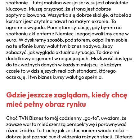
spotkanie. I tutaj mobilna wersja serwisu jest absolutnie
kluczowa. Muszę przyznać, że strona jest dobrze
zoptymalizowana. Wszystko się dobrze skaluje, a tabela z
kursami jest czytelna nawet na małym ekranie. To
ogromna wygoda. Pamiętam sytuację, gdy byłem na
spotkaniu z klientem z Niemiec i negocjowaliśmy cenę w
euro. W dyskretny sposób, pod stołem, odpaliłem sobie
na telefonie kursy walut tvn biznes na żywo, żeby
zobaczyć, jak wygląda aktualna sytuacja. To dało mi
dodatkowy argument w negocjacjach. Możliwość dostępu
do tak ważnych danych w każdym miejscu i o każdym
czasie to w dzisiejszych realiach standard, którego
oczekuję, i tvn biznes kursy walut go spełnia.
Gdzie jeszcze zaglądam, kiedy chcę
mieć pełny obraz rynku
Choć TVN Biznes to mój codzienny „go-to”, uważam, że
zawsze warto mieć szerszą perspektywę i porównywać
różne źródła. To trochę jak ze słuchaniem wiadomości –
dobrze jest poznać punkt widzenia różnych stacji. Dlatego