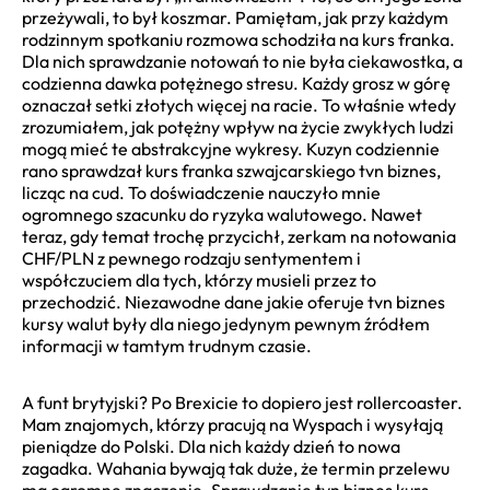
przeżywali, to był koszmar. Pamiętam, jak przy każdym
rodzinnym spotkaniu rozmowa schodziła na kurs franka.
Dla nich sprawdzanie notowań to nie była ciekawostka, a
codzienna dawka potężnego stresu. Każdy grosz w górę
oznaczał setki złotych więcej na racie. To właśnie wtedy
zrozumiałem, jak potężny wpływ na życie zwykłych ludzi
mogą mieć te abstrakcyjne wykresy. Kuzyn codziennie
rano sprawdzał kurs franka szwajcarskiego tvn biznes,
licząc na cud. To doświadczenie nauczyło mnie
ogromnego szacunku do ryzyka walutowego. Nawet
teraz, gdy temat trochę przycichł, zerkam na notowania
CHF/PLN z pewnego rodzaju sentymentem i
współczuciem dla tych, którzy musieli przez to
przechodzić. Niezawodne dane jakie oferuje tvn biznes
kursy walut były dla niego jedynym pewnym źródłem
informacji w tamtym trudnym czasie.
A funt brytyjski? Po Brexicie to dopiero jest rollercoaster.
Mam znajomych, którzy pracują na Wyspach i wysyłają
pieniądze do Polski. Dla nich każdy dzień to nowa
zagadka. Wahania bywają tak duże, że termin przelewu
ma ogromne znaczenie. Sprawdzanie tvn biznes kurs