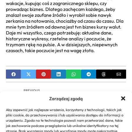
wakacje, kupując coś z zagranicznego sklepu, czy
prowadząc biznes. Dlatego zachęcam każdego, żeby
znalazł swoje zaufane źródło i wyrobił sobie nawyk
zerkania na notowania, chociażby od czasu do czasu. Dla
mnie tym źródłem od dawna jest tvn biznes kursy walut.
Daje mi wszystko, czego potrzebuję: aktualne dane,
historyczne wykresy, rzetelne analizy i poczucie, że
trzymam rękę na pulsie. A w dzisiejszych, niepewnych
czasach, takie poczucie jest na wagę złota.
PREVIOUS
Zarządzaj zgodą
Jak prowadzić duży biznes poradnik: Kompletny
przewodnik dla liderów i menedżerów
Aby zapewnić jak najlepsze wrażenia, korzystamy z technologii, takich jak
pliki cookie, do przechowywania i/lub uzyskiwania dostępu do informacji o
NEXT
urządzeniu. Zgoda na te technologie pozwoli nam przetwarzać dane, takie
jak zachowanie podczas przeglądania lub unikalne identyfikatory na tej
Informatyka w Biznesie: Kompleksowy Przewodnik
stronie. Brak wyrażenia zgody lub wycofanie zgody może niekorzystnie