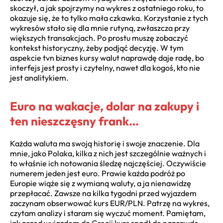
skoczył, a jak spojrzymy na wykres z ostatniego roku, to
okazuje się, że to tylko mała czkawka. Korzystanie z tych
wykresów stało się dla mnie rutyną, zwłaszcza przy
większych transakcjach. Po prostu muszę zobaczyć
kontekst historyczny, żeby podjąć decyzję. W tym
aspekcie tvn biznes kursy walut naprawdę daje radę, bo
interfejs jest prosty i czytelny, nawet dla kogoś, kto nie
jest analitykiem.
Euro na wakacje, dolar na zakupy i
ten nieszczęsny frank…
Każda waluta ma swoją historię i swoje znaczenie. Dla
mnie, jako Polaka, kilka z nich jest szczególnie ważnych i
to właśnie ich notowania śledzę najczęściej. Oczywiście
numerem jeden jest euro. Prawie każda podróż po
Europie wiąże się z wymianą waluty, a ja nienawidzę
przepłacać. Zawsze na kilka tygodni przed wyjazdem
zaczynam obserwować kurs EUR/PLN. Patrzę na wykres,
czytam analizy i staram się wyczuć moment. Pamiętam,
jak przed wyjazdem do Grecji kurs spadł do naprawdę