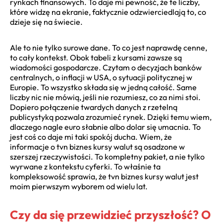
rynkach finansowych. To daje mi pewność, że te liczby,
które widzę na ekranie, faktycznie odzwierciedlają to, co
dzieje się na świecie.
Ale to nie tylko surowe dane. To co jest naprawdę cenne,
to cały kontekst. Obok tabeli z kursami zawsze są
wiadomości gospodarcze. Czytam o decyzjach banków
centralnych, o inflacji w USA, o sytuacji politycznej w
Europie. To wszystko składa się w jedną całość. Same
liczby nic nie mówią, jeśli nie rozumiesz, co za nimi stoi.
Dopiero połączenie twardych danych z rzetelną
publicystyką pozwala zrozumieć rynek. Dzięki temu wiem,
dlaczego nagle euro słabnie albo dolar się umacnia. To
jest coś co daje mi taki spokój ducha. Wiem, że
informacje o tvn biznes kursy walut są osadzone w
szerszej rzeczywistości. To kompletny pakiet, a nie tylko
wyrwane z kontekstu cyferki. To właśnie ta
kompleksowość sprawia, że tvn biznes kursy walut jest
moim pierwszym wyborem od wielu lat.
Czy da się przewidzieć przyszłość? O