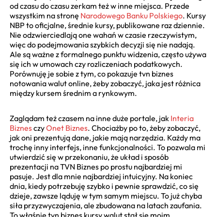
od czasu do czasu zerkam też w inne miejsca. Przede
wszystkim na stronę
Narodowego Banku Polskiego
. Kursy
NBP to oficjalne, średnie kursy, publikowane raz dziennie.
Nie odzwierciedlają one wahań w czasie rzeczywistym,
więc do podejmowania szybkich decyzji się nie nadają.
Ale są ważne z formalnego punktu widzenia, często używa
się ich w umowach czy rozliczeniach podatkowych.
Porównuję je sobie z tym, co pokazuje tvn biznes
notowania walut online, żeby zobaczyć, jaka jest różnica
między kursem średnim a rynkowym.
Zaglądam też czasem na inne duże portale, jak
Interia
Biznes
czy
Onet Biznes
. Chociażby po to, żeby zobaczyć,
jak oni prezentują dane, jakie mają narzędzia. Każdy ma
trochę inny interfejs, inne funkcjonalności. To pozwala mi
utwierdzić się w przekonaniu, że układ i sposób
prezentacji na TVN Biznes po prostu najbardziej mi
pasuje. Jest dla mnie najbardziej intuicyjny. Na koniec
dnia, kiedy potrzebuję szybko i pewnie sprawdzić, co się
dzieje, zawsze ląduję w tym samym miejscu. To już chyba
siła przyzwyczajenia, ale zbudowana na latach zaufania.
To właśnie tvn biznes kursy walut stał się moim