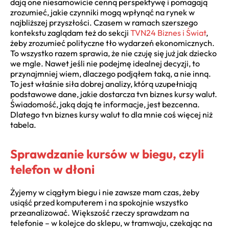
dają one niesamowicie cenną perspektywę i pomagają
zrozumieć, jakie czynniki mogą wpłynąć na rynek w
najbliższej przyszłości. Czasem w ramach szerszego
kontekstu zaglądam też do sekcji
TVN24 Biznes i Świat
,
żeby zrozumieć polityczne tło wydarzeń ekonomicznych.
To wszystko razem sprawia, że nie czuję się już jak dziecko
we mgle. Nawet jeśli nie podejmę idealnej decyzji, to
przynajmniej wiem, dlaczego podjąłem taką, a nie inną.
To jest właśnie siła dobrej analizy, którą uzupełniają
podstawowe dane, jakie dostarcza tvn biznes kursy walut.
Świadomość, jaką dają te informacje, jest bezcenna.
Dlatego tvn biznes kursy walut to dla mnie coś więcej niż
tabela.
Sprawdzanie kursów w biegu, czyli
telefon w dłoni
Żyjemy w ciągłym biegu i nie zawsze mam czas, żeby
usiąść przed komputerem i na spokojnie wszystko
przeanalizować. Większość rzeczy sprawdzam na
telefonie – w kolejce do sklepu, w tramwaju, czekając na