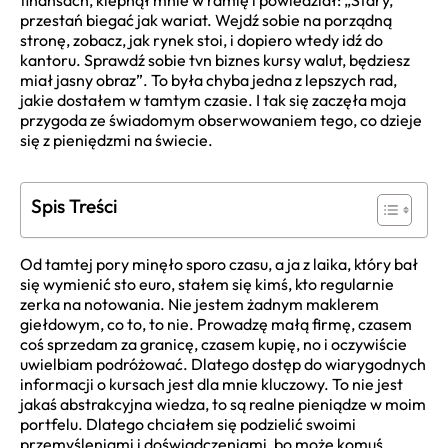
finansach, klepnął mnie w ramię i powiedział: „Stary,
przestań biegać jak wariat. Wejdź sobie na porządną
stronę, zobacz, jak rynek stoi, i dopiero wtedy idź do
kantoru. Sprawdź sobie tvn biznes kursy walut, będziesz
miał jasny obraz”. To była chyba jedna z lepszych rad,
jakie dostałem w tamtym czasie. I tak się zaczęła moja
przygoda ze świadomym obserwowaniem tego, co dzieje
się z pieniędzmi na świecie.
Spis Treści
Od tamtej pory minęło sporo czasu, a ja z laika, który bał
się wymienić sto euro, stałem się kimś, kto regularnie
zerka na notowania. Nie jestem żadnym maklerem
giełdowym, co to, to nie. Prowadzę małą firmę, czasem
coś sprzedam za granicę, czasem kupię, no i oczywiście
uwielbiam podróżować. Dlatego dostęp do wiarygodnych
informacji o kursach jest dla mnie kluczowy. To nie jest
jakaś abstrakcyjna wiedza, to są realne pieniądze w moim
portfelu. Dlatego chciałem się podzielić swoimi
przemyśleniami i doświadczeniami, bo może komuś