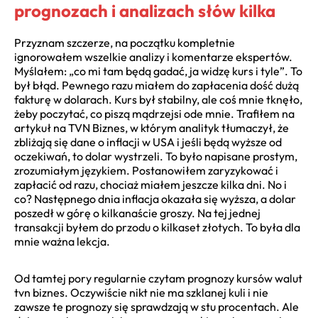
prognozach i analizach słów kilka
Przyznam szczerze, na początku kompletnie
ignorowałem wszelkie analizy i komentarze ekspertów.
Myślałem: „co mi tam będą gadać, ja widzę kurs i tyle”. To
był błąd. Pewnego razu miałem do zapłacenia dość dużą
fakturę w dolarach. Kurs był stabilny, ale coś mnie tknęło,
żeby poczytać, co piszą mądrzejsi ode mnie. Trafiłem na
artykuł na TVN Biznes, w którym analityk tłumaczył, że
zbliżają się dane o inflacji w USA i jeśli będą wyższe od
oczekiwań, to dolar wystrzeli. To było napisane prostym,
zrozumiałym językiem. Postanowiłem zaryzykować i
zapłacić od razu, chociaż miałem jeszcze kilka dni. No i
co? Następnego dnia inflacja okazała się wyższa, a dolar
poszedł w górę o kilkanaście groszy. Na tej jednej
transakcji byłem do przodu o kilkaset złotych. To była dla
mnie ważna lekcja.
Od tamtej pory regularnie czytam prognozy kursów walut
tvn biznes. Oczywiście nikt nie ma szklanej kuli i nie
zawsze te prognozy się sprawdzają w stu procentach. Ale