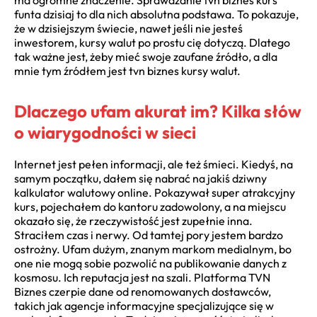
funta dzisiaj to dla nich absolutna podstawa. To pokazuje,
że w dzisiejszym świecie, nawet jeśli nie jesteś
inwestorem, kursy walut po prostu cię dotyczą. Dlatego
tak ważne jest, żeby mieć swoje zaufane źródło, a dla
mnie tym źródłem jest tvn biznes kursy walut.
Dlaczego ufam akurat im? Kilka słów
o wiarygodności w sieci
Internet jest pełen informacji, ale też śmieci. Kiedyś, na
samym początku, dałem się nabrać na jakiś dziwny
kalkulator walutowy online. Pokazywał super atrakcyjny
kurs, pojechałem do kantoru zadowolony, a na miejscu
okazało się, że rzeczywistość jest zupełnie inna.
Straciłem czas i nerwy. Od tamtej pory jestem bardzo
ostrożny. Ufam dużym, znanym markom medialnym, bo
one nie mogą sobie pozwolić na publikowanie danych z
kosmosu. Ich reputacja jest na szali. Platforma TVN
Biznes czerpie dane od renomowanych dostawców,
takich jak agencje informacyjne specjalizujące się w