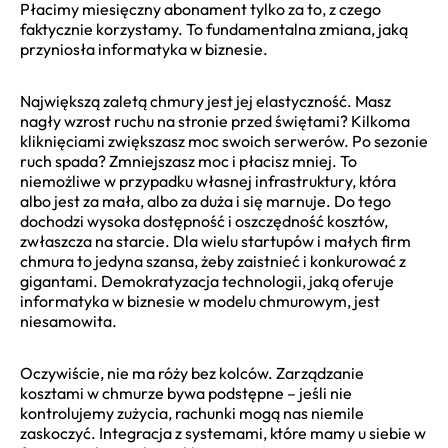
Płacimy miesięczny abonament tylko za to, z czego
faktycznie korzystamy. To fundamentalna zmiana, jaką
przyniosła informatyka w biznesie.
Największą zaletą chmury jest jej elastyczność. Masz
nagły wzrost ruchu na stronie przed świętami? Kilkoma
kliknięciami zwiększasz moc swoich serwerów. Po sezonie
ruch spada? Zmniejszasz moc i płacisz mniej. To
niemożliwe w przypadku własnej infrastruktury, która
albo jest za mała, albo za duża i się marnuje. Do tego
dochodzi wysoka dostępność i oszczędność kosztów,
zwłaszcza na starcie. Dla wielu startupów i małych firm
chmura to jedyna szansa, żeby zaistnieć i konkurować z
gigantami. Demokratyzacja technologii, jaką oferuje
informatyka w biznesie w modelu chmurowym, jest
niesamowita.
Oczywiście, nie ma róży bez kolców. Zarządzanie
kosztami w chmurze bywa podstępne – jeśli nie
kontrolujemy zużycia, rachunki mogą nas niemile
zaskoczyć. Integracja z systemami, które mamy u siebie w