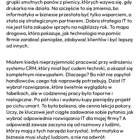
grupki smutnych panów z piwnicy, których wzywa się, gdy
drukarka nie działa. Na szczęście to się zmienia, bo
informatyka w biznesie przestała być tylko wsparciem, a
stała się strategicznym partnerem. Dobra strategia IT to
nie jest lista zakupów sprzętu na najbliższy rok. To mapa
drogowa, która pokazuje, jak technologia ma pomóc
firmie zarabiać pieniądze, zdobywać klientów i być lepszą
od innych.
Miałem kiedyś nieprzyjemność pracować przy wdrożeniu
systemu CRM, który miał być cudem techniki, a okazał się
kompletnym niewypałem. Dlaczego? Bo nikt nie zapytał
handlowców, czego tak naprawdę potrzebują. Dział IT
wybrał rozwiązanie, które świetnie wyglądało w
tabelkach, ale w codziennej pracy było toporne i
nielogiczne. Po pół roku i wydaniu kupy pieniędzy projekt
po cichu umarł. To była bolesna, ale cenna lekcja pokory.
Uczy, że kluczowe jest ciągłe zadawanie sobie pytania: jak
wybrać odpowiednie rozwiązania IT dla mojej firmy? A
odpowiedź zawsze zaczyna się od rozmowy z ludźmi,
którzy mają z tych narzędzi korzystać. Informatyka w
biznesie musi służyć ludziom, a nie na odwrót.