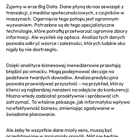
Żyjemy w erze Big Data. Dane płyną do nas zewsząd: z
transakcji, z mediów społecznościowych, z czujników w
maszynach. Ogarnięcie tego potopu jest ogromnym
wyzwaniem. Potrzebne są do tego specjalistyczne
technologie, które potrafią przetwarzać ogromne zbiory
informacji. Ale wysiłek się opłaca. Analiza tych danych
pozwala odkryć wzorce i zależności, których ludzkie oko
nigdy by nie dostrzegło.
Dzięki analityce biznesowej menedżerowie przestają
błądzić po omacku. Mogą podejmować decyzje na
podstawie twardych dowodów. Analiza predykcyjna
pozwala przewidywać przyszłość – na przykład, którzy
klienci są najbardziej narażeni na odejście do konkurencji.
Można wtedy zadziałać proaktywnie i spróbować ich
zatrzymać. To właśnie pokazuje, jak informatyka wpływa
na efektywność biznesu, zmieniając zgadywanie w
świadome planowanie.
Ale żeby te wszystkie dane miały sens, muszą być
przedstawione w zrozumiały sposób. Nikt nie będzie