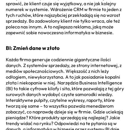
sprawić, że klient czuje się wyjątkowy, a nie jak kolejny
numerek w systemie. Wdrożenie CRM w firmie to jeden z
tych ruchów, które najszybciej przekładają się na wzrost
sprzedaży. Bo zadowolony klient nie tylko wraca, ale też
poleca nas innym. A to najlepsza reklama, jaką może
zapewnić sobie nowoczesna informatyka w biznesie.
BI: Zmień dane w złoto
Każda firma generuje codziennie gigantyczne ilości
danych. Z systemów sprzedaży, ze strony internetowej, z
mediów społecznościowych. Większość z nich leży
odłogiem, niewykorzystana. A to jak posiadanie kopalni
złota i niekopanie w niej. Narzędzia Business Intelligence
(BI) to takie cyfrowe kilofy i sita, które pozwalają z tej góry
surowych danych wydobyć czyste samorodki wiedzy.
Interaktywne pulpity, czytelne wykresy, raporty, które
tworzą się same – to wszystko pozwala menedżerom
zobaczyć, co naprawdę dzieje się w firmie. Gdzie uciekają
pieniądze? Które produkty sprzedają się najlepiej? Jakie
trendy widać na rynku? Odpowiedzi na te pytania są w
danych, a informatyka w biznesie przez systemy BI daje