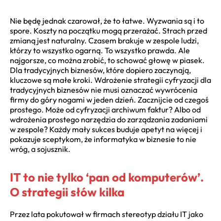
Nie będę jednak czarował, że to łatwe. Wyzwania są i to
spore. Koszty na początku mogą przerażać. Strach przed
zmianą jest naturalny. Czasem brakuje w zespole ludzi,
którzy to wszystko ogarną. To wszystko prawda. Ale
najgorsze, co można zrobić, to schować głowę w piasek.
Dla tradycyjnych biznesów, które dopiero zaczynają,
kluczowe są małe kroki. Wdrożenie strategii cyfryzacji dla
tradycyjnych biznesów nie musi oznaczać wywrócenia
firmy do góry nogami w jeden dzień. Zacznijcie od czegoś
prostego. Może od cyfryzacji archiwum faktur? Albo od
wdrożenia prostego narzędzia do zarządzania zadaniami
w zespole? Każdy mały sukces buduje apetyt na więcej i
pokazuje sceptykom, że informatyka w biznesie to nie
wróg, a sojusznik.
IT to nie tylko ‘pan od komputerów’.
O strategii słów kilka
Przez lata pokutował w firmach stereotyp działu IT jako