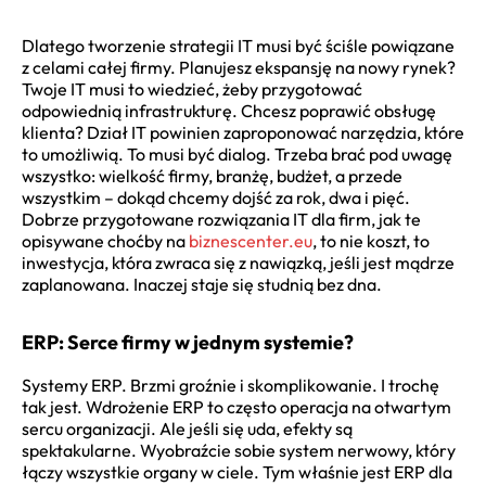
Dlatego tworzenie strategii IT musi być ściśle powiązane
z celami całej firmy. Planujesz ekspansję na nowy rynek?
Twoje IT musi to wiedzieć, żeby przygotować
odpowiednią infrastrukturę. Chcesz poprawić obsługę
klienta? Dział IT powinien zaproponować narzędzia, które
to umożliwią. To musi być dialog. Trzeba brać pod uwagę
wszystko: wielkość firmy, branżę, budżet, a przede
wszystkim – dokąd chcemy dojść za rok, dwa i pięć.
Dobrze przygotowane rozwiązania IT dla firm, jak te
opisywane choćby na
biznescenter.eu
, to nie koszt, to
inwestycja, która zwraca się z nawiązką, jeśli jest mądrze
zaplanowana. Inaczej staje się studnią bez dna.
ERP: Serce firmy w jednym systemie?
Systemy ERP. Brzmi groźnie i skomplikowanie. I trochę
tak jest. Wdrożenie ERP to często operacja na otwartym
sercu organizacji. Ale jeśli się uda, efekty są
spektakularne. Wyobraźcie sobie system nerwowy, który
łączy wszystkie organy w ciele. Tym właśnie jest ERP dla