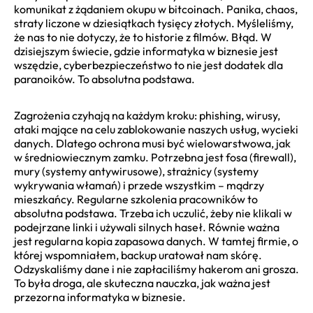
komunikat z żądaniem okupu w bitcoinach. Panika, chaos,
straty liczone w dziesiątkach tysięcy złotych. Myśleliśmy,
że nas to nie dotyczy, że to historie z filmów. Błąd. W
dzisiejszym świecie, gdzie informatyka w biznesie jest
wszędzie, cyberbezpieczeństwo to nie jest dodatek dla
paranoików. To absolutna podstawa.
Zagrożenia czyhają na każdym kroku: phishing, wirusy,
ataki mające na celu zablokowanie naszych usług, wycieki
danych. Dlatego ochrona musi być wielowarstwowa, jak
w średniowiecznym zamku. Potrzebna jest fosa (firewall),
mury (systemy antywirusowe), strażnicy (systemy
wykrywania włamań) i przede wszystkim – mądrzy
mieszkańcy. Regularne szkolenia pracowników to
absolutna podstawa. Trzeba ich uczulić, żeby nie klikali w
podejrzane linki i używali silnych haseł. Równie ważna
jest regularna kopia zapasowa danych. W tamtej firmie, o
której wspomniałem, backup uratował nam skórę.
Odzyskaliśmy dane i nie zapłaciliśmy hakerom ani grosza.
To była droga, ale skuteczna nauczka, jak ważna jest
przezorna informatyka w biznesie.