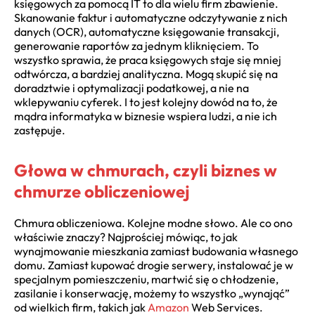
księgowych za pomocą IT to dla wielu firm zbawienie.
Skanowanie faktur i automatyczne odczytywanie z nich
danych (OCR), automatyczne księgowanie transakcji,
generowanie raportów za jednym kliknięciem. To
wszystko sprawia, że praca księgowych staje się mniej
odtwórcza, a bardziej analityczna. Mogą skupić się na
doradztwie i optymalizacji podatkowej, a nie na
wklepywaniu cyferek. I to jest kolejny dowód na to, że
mądra informatyka w biznesie wspiera ludzi, a nie ich
zastępuje.
Głowa w chmurach, czyli biznes w
chmurze obliczeniowej
Chmura obliczeniowa. Kolejne modne słowo. Ale co ono
właściwie znaczy? Najprościej mówiąc, to jak
wynajmowanie mieszkania zamiast budowania własnego
domu. Zamiast kupować drogie serwery, instalować je w
specjalnym pomieszczeniu, martwić się o chłodzenie,
zasilanie i konserwację, możemy to wszystko „wynająć”
od wielkich firm, takich jak
Amazon
Web Services.