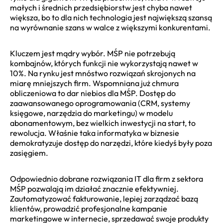
małych i średnich przedsiębiorstw jest chyba nawet
większa, bo to dla nich technologia jest największą szansą
na wyrównanie szans w walce z większymi konkurentami.
Kluczem jest mądry wybór. MŚP nie potrzebują
kombajnów, których funkcji nie wykorzystają nawet w
10%. Na rynku jest mnóstwo rozwiązań skrojonych na
miarę mniejszych firm. Wspomniana już chmura
obliczeniowa to dar niebios dla MŚP. Dostęp do
zaawansowanego oprogramowania (CRM, systemy
księgowe, narzędzia do marketingu) w modelu
abonamentowym, bez wielkich inwestycji na start, to
rewolucja. Właśnie taka informatyka w biznesie
demokratyzuje dostęp do narzędzi, które kiedyś były poza
zasięgiem.
Odpowiednio dobrane rozwiązania IT dla firm z sektora
MŚP pozwalają im działać znacznie efektywniej.
Zautomatyzować fakturowanie, lepiej zarządzać bazą
klientów, prowadzić profesjonalne kampanie
marketingowe w internecie, sprzedawać swoje produkty