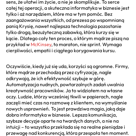
sens, że ułatwi im życie, a nie je skomplikuje. To serce
całej tej operacji, a skuteczna informatyka w biznesie jest
tylko i aż narzędziem, które ma w tym pomóc. Bez
zaangażowania wszystkich, od prezesa po wspomnianą
panią Krysię, nawet najlepsza technologia pozostanie
tylko drogą, bezużyteczną zabawką, która kurzy się w
kącie. Dlatego cały ten proces, o którym mądrze piszą na
przykład w
McKinsey
, to maraton, nie sprint. Wymaga
cierpliwości, empatii i ciągłego korygowania kursu.
Oczywiście, kiedy już się uda, korzyści są ogromne. Firmy,
które mądrze przechodzą przez cyfryzację, nagle
odkrywają, że ich efektywność szybuje w górę.
Automatyzacja nudnych, powtarzalnych zadań uwalnia
kreatywność pracowników. Ja to widziałem na własne
oczy. Ludzie, którzy wcześniej tkwili w papierach, nagle
zaczęli mieć czas na rozmowę z klientem, na wymyślanie
nowych usprawnień. To jest prawdziwa magia, jaką daje
dobra informatyka w biznesie. Lepsza komunikacja,
szybsze decyzje oparte na twardych danych, a nie na
intuicji – to wszystko przekłada się na realne pieniądze i
przewagę nad konkurencją, która przespała ten moment.