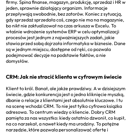
firmy. Spina finanse, magazyn, produkcję, sprzedaż i HR w
jeden, sprawnie działający organizm. Informacje
przepływają swobodnie, bez zatorów. Koniec z sytuacją,
gdy sprzedaż sprzedała coś, czego nie ma na magazynie,
bo nikt nie zaktualizował na czas arkusza w Excelu. To
właśnie wdrożenie systemów ERP w celu optymalizacji
procesów jest jednym z najważniejszych zadań, jakie
stawia przed sobą dojrzała informatyka w biznesie. Dane
są w jednym miejscu, dostępne od ręki, co pozwala
podejmować decyzje na podstawie faktów, a nie
domysłów.
CRM: Jak nie stracić klienta w cyfrowym świecie
Klient to król. Banał, ale jakże prawdziwy. A w dzisiejszym
świecie, gdzie konkurencja jest o jedno kliknięcie myszką,
dbanie o relacje z klientami jest absolutnie kluczowe. I tu
na scenę wchodzi CRM. To nie jest tylko cyfrowa książka
adresowa. To centrum wiedzy o kliencie. Dobry CRM
pamięta za nas wszystko: kiedy ostatnio dzwonił, co kupił,
na co narzekał, a nawet kiedy ma urodziny. To potężne
narzędzie, które pozwala personalizować ofertę i