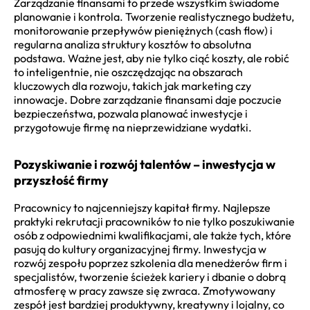
Zarządzanie finansami to przede wszystkim świadome
planowanie i kontrola. Tworzenie realistycznego budżetu,
monitorowanie przepływów pieniężnych (cash flow) i
regularna analiza struktury kosztów to absolutna
podstawa. Ważne jest, aby nie tylko ciąć koszty, ale robić
to inteligentnie, nie oszczędzając na obszarach
kluczowych dla rozwoju, takich jak marketing czy
innowacje. Dobre zarządzanie finansami daje poczucie
bezpieczeństwa, pozwala planować inwestycje i
przygotowuje firmę na nieprzewidziane wydatki.
Pozyskiwanie i rozwój talentów – inwestycja w
przyszłość firmy
Pracownicy to najcenniejszy kapitał firmy. Najlepsze
praktyki rekrutacji pracowników to nie tylko poszukiwanie
osób z odpowiednimi kwalifikacjami, ale także tych, które
pasują do kultury organizacyjnej firmy. Inwestycja w
rozwój zespołu poprzez szkolenia dla menedżerów firm i
specjalistów, tworzenie ścieżek kariery i dbanie o dobrą
atmosferę w pracy zawsze się zwraca. Zmotywowany
zespół jest bardziej produktywny, kreatywny i lojalny, co