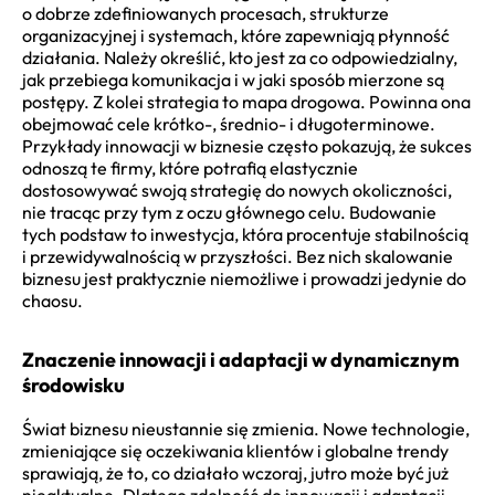
o dobrze zdefiniowanych procesach, strukturze
organizacyjnej i systemach, które zapewniają płynność
działania. Należy określić, kto jest za co odpowiedzialny,
jak przebiega komunikacja i w jaki sposób mierzone są
postępy. Z kolei strategia to mapa drogowa. Powinna ona
obejmować cele krótko-, średnio- i długoterminowe.
Przykłady innowacji w biznesie często pokazują, że sukces
odnoszą te firmy, które potrafią elastycznie
dostosowywać swoją strategię do nowych okoliczności,
nie tracąc przy tym z oczu głównego celu. Budowanie
tych podstaw to inwestycja, która procentuje stabilnością
i przewidywalnością w przyszłości. Bez nich skalowanie
biznesu jest praktycznie niemożliwe i prowadzi jedynie do
chaosu.
Znaczenie innowacji i adaptacji w dynamicznym
środowisku
Świat biznesu nieustannie się zmienia. Nowe technologie,
zmieniające się oczekiwania klientów i globalne trendy
sprawiają, że to, co działało wczoraj, jutro może być już
nieaktualne. Dlatego zdolność do innowacji i adaptacji