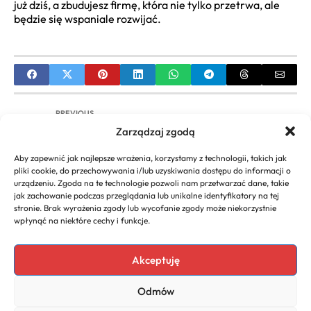
już dziś, a zbudujesz firmę, która nie tylko przetrwa, ale
będzie się wspaniale rozwijać.
PREVIOUS
Zarządzaj zgodą
Jakie Podatki w Niemczech Obowiązują?
Kompletny Przewodnik
Aby zapewnić jak najlepsze wrażenia, korzystamy z technologii, takich jak
pliki cookie, do przechowywania i/lub uzyskiwania dostępu do informacji o
NEXT
urządzeniu. Zgoda na te technologie pozwoli nam przetwarzać dane, takie
jak zachowanie podczas przeglądania lub unikalne identyfikatory na tej
Jaka firma pralek najlepsza? Kompleksowy
stronie. Brak wyrażenia zgody lub wycofanie zgody może niekorzystnie
poradnik i ranking marek
wpłynąć na niektóre cechy i funkcje.
Akceptuję
Copyright 2026. All rights
Polecany program do
Odmów
reserved powered by
faktur
biznescenter.eu