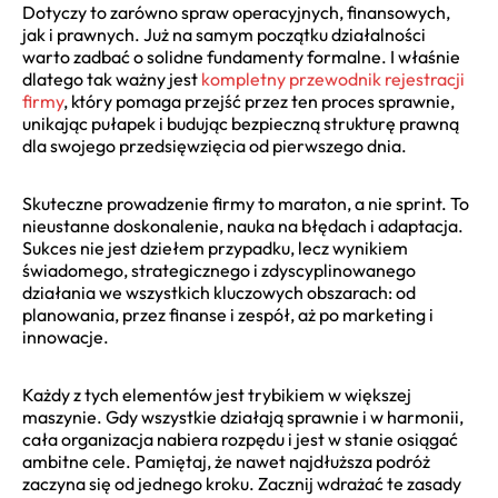
Dotyczy to zarówno spraw operacyjnych, finansowych,
jak i prawnych. Już na samym początku działalności
warto zadbać o solidne fundamenty formalne. I właśnie
dlatego tak ważny jest
kompletny przewodnik rejestracji
firmy
, który pomaga przejść przez ten proces sprawnie,
unikając pułapek i budując bezpieczną strukturę prawną
dla swojego przedsięwzięcia od pierwszego dnia.
Skuteczne prowadzenie firmy to maraton, a nie sprint. To
nieustanne doskonalenie, nauka na błędach i adaptacja.
Sukces nie jest dziełem przypadku, lecz wynikiem
świadomego, strategicznego i zdyscyplinowanego
działania we wszystkich kluczowych obszarach: od
planowania, przez finanse i zespół, aż po marketing i
innowacje.
Każdy z tych elementów jest trybikiem w większej
maszynie. Gdy wszystkie działają sprawnie i w harmonii,
cała organizacja nabiera rozpędu i jest w stanie osiągać
ambitne cele. Pamiętaj, że nawet najdłuższa podróż
zaczyna się od jednego kroku. Zacznij wdrażać te zasady