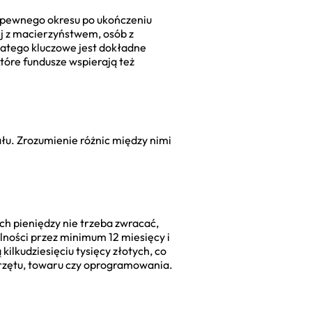
o pewnego okresu po ukończeniu
ej z macierzyństwem, osób z
atego kluczowe jest dokładne
tóre fundusze wspierają też
tału. Zrozumienie różnic między nimi
h pieniędzy nie trzeba zwracać,
lności przez minimum 12 miesięcy i
lkudziesięciu tysięcy złotych, co
przętu, towaru czy oprogramowania.