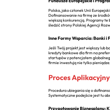
Fundusze Europejskie i Progr
Polska, jako członek Unii Europejs
Dofinansowanie na firmę ze środków 
większą konkurencją. Programy te b
śledzić strony Polskiej Agencji Ro
Inne Formy Wsparcia: Banki i 
Jeśli Twój projekt jest większy lub
kredyty bankowe dla firm na prefe
startupów z potencjałem globalnego
firmie inwestują nie tylko pieniądz
Proces Aplikacyjny
Procedura ubiegania się o dofinans
Systematyczne podejście jest tu ab
Przygotowanie Biznesplanu: K