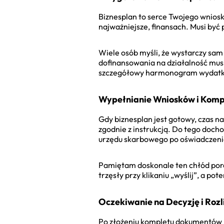
Biznesplan to serce Twojego wniosku.
najważniejsze, finansach. Musi być p
Wiele osób myśli, że wystarczy sam 
dofinansowania na działalność musi
szczegółowy harmonogram wydatków.
Wypełnianie Wniosków i Kom
Gdy biznesplan jest gotowy, czas n
zgodnie z instrukcją. Do tego doch
urzędu skarbowego po oświadczenia
Pamiętam doskonale ten chłód pora
trzęsły przy klikaniu „wyślij”, a 
Oczekiwanie na Decyzję i Roz
Po złożeniu kompletu dokumentów po