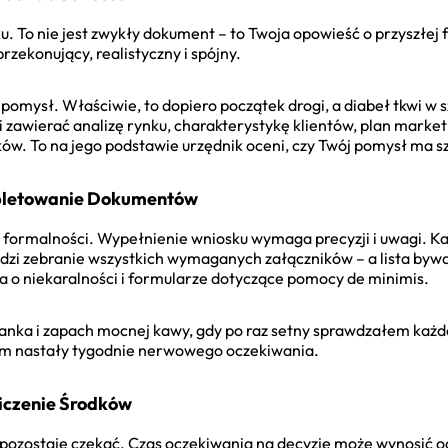
 To nie jest zwykły dokument – to Twoja opowieść o przyszłej firm
rzekonujący, realistyczny i spójny.
pomysł. Właściwie, to dopiero początek drogi, a diabeł tkwi w 
 zawierać analizę rynku, charakterystykę klientów, plan marke
 To na jego podstawie urzędnik oceni, czy Twój pomysł ma sz
pletowanie Dokumentów
a formalności. Wypełnienie wniosku wymaga precyzji i uwagi. K
odzi zebranie wszystkich wymaganych załączników – a lista bywa
 o niekaralności i formularze dotyczące pomocy de minimis.
nka i zapach mocnej kawy, gdy po raz setny sprawdzałem każdą
potem nastały tygodnie nerwowego oczekiwania.
liczenie Środków
zostaje czekać. Czas oczekiwania na decyzję może wynosić od k