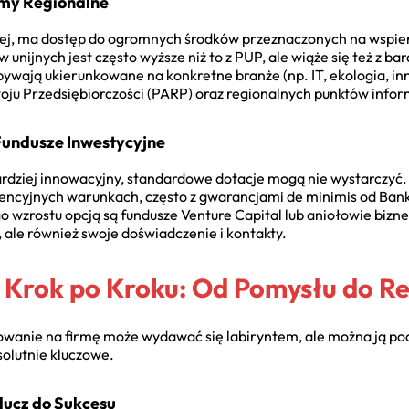
amy Regionalne
kiej, ma dostęp do ogromnych środków przeznaczonych na wspier
unijnych jest często wyższe niż to z PUP, ale wiąże się też z b
ywają ukierunkowane na konkretne branże (np. IT, ekologia, inn
zwoju Przedsiębiorczości (PARP) oraz regionalnych punktów info
Fundusze Inwestycyjne
 bardziej innowacyjny, standardowe dotacje mogą nie wystarczyć.
rencyjnych warunkach, często z gwarancjami de minimis od Ba
 wzrostu opcją są fundusze Venture Capital lub aniołowie bizne
e, ale również swoje doświadczenie i kontakty.
 Krok po Kroku: Od Pomysłu do Rea
owanie na firmę może wydawać się labiryntem, ale można ją podz
solutnie kluczowe.
lucz do Sukcesu