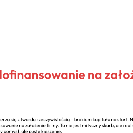
dofinansowanie na założ
erza się z twardą rzeczywistością – brakiem kapitału na start. N
owanie na założenie firmy. To nie jest mityczny skarb, ale rea
y pomysł, ale puste kieszenie.