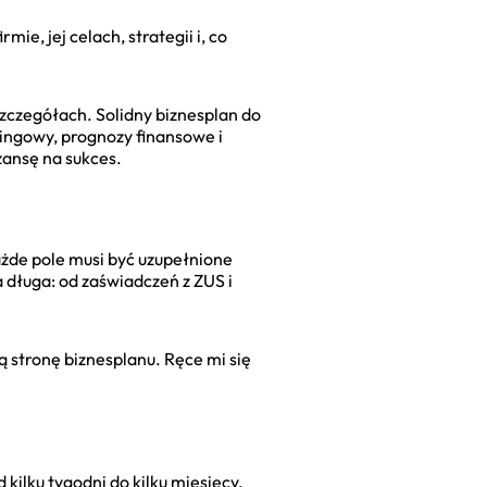
ie, jej celach, strategii i, co
szczegółach. Solidny biznesplan do
tingowy, prognozy finansowe i
ansę na sukces.
ażde pole musi być uzupełnione
 długa: od zaświadczeń z ZUS i
 stronę biznesplanu. Ręce mi się
ilku tygodni do kilku miesięcy.