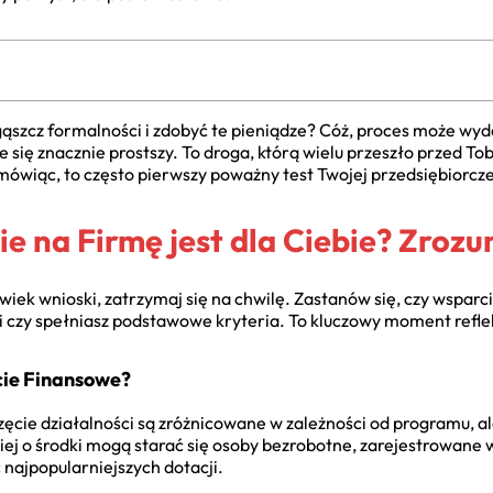
gąszcz formalności i zdobyć te pieniądze? Cóż, proces może wyd
ię znacznie prostszy. To droga, którą wielu przeszło przed Tob
mówiąc, to często pierwszy poważny test Twojej przedsiębiorcze
e na Firmę jest dla Ciebie? Zroz
iek wnioski, zatrzymaj się na chwilę. Zastanów się, czy wsparci
 i czy spełniasz podstawowe kryteria. To kluczowy moment reflek
cie Finansowe?
cie działalności są zróżnicowane w zależności od programu, a
ej o środki mogą starać się osoby bezrobotne, zarejestrowane
 najpopularniejszych dotacji.