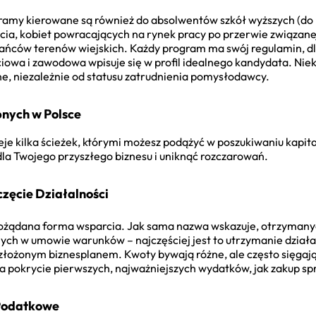
ogramy kierowane są również do absolwentów szkół wyższych (d
ycia, kobiet powracających na rynek pracy po przerwie związan
ńców terenów wiejskich. Każdy program ma swój regulamin, dl
ciowa i zawodowa wpisuje się w profil idealnego kandydata. Niek
e, niezależnie od statusu zatrudnienia pomysłodawcy.
nych w Polsce
tnieje kilka ścieżek, którymi możesz podążyć w poszukiwaniu kapi
la Twojego przyszłego biznesu i uniknąć rozczarowań.
zęcie Działalności
 pożądana forma wsparcia. Jak sama nazwa wskazuje, otrzymanyc
ch w umowie warunków – najczęściej jest to utrzymanie działa
ożonym biznesplanem. Kwoty bywają różne, ale często sięgają ki
na pokrycie pierwszych, najważniejszych wydatków, jak zakup s
 Podatkowe