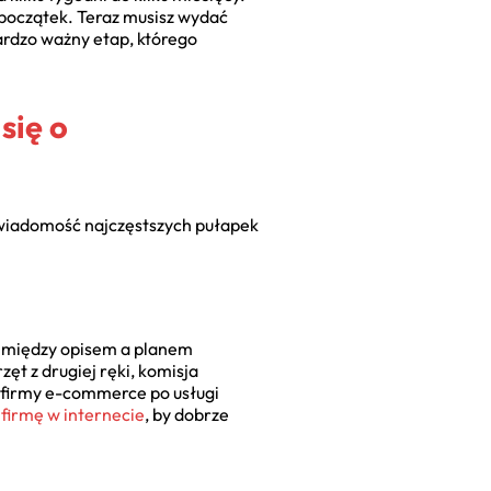
o początek. Teraz musisz wydać
ardzo ważny etap, którego
się o
Świadomość najczęstszych pułapek
ść między opisem a planem
ęt z drugiej ręki, komisja
 firmy e-commerce po usługi
 firmę w internecie
, by dobrze