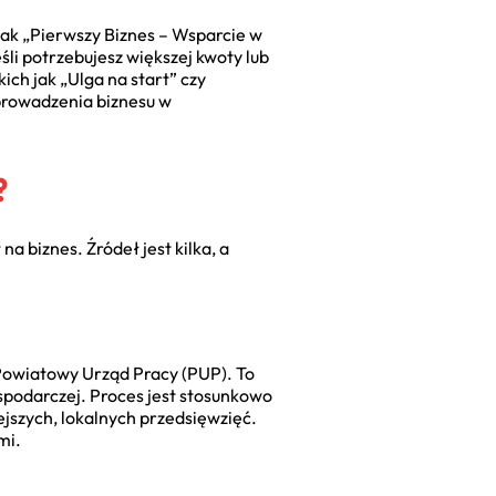
jak „Pierwszy Biznes – Wsparcie w
śli potrzebujesz większej kwoty lub
ich jak „Ulga na start” czy
 prowadzenia biznesu w
?
a biznes. Źródeł jest kilka, a
Powiatowy Urząd Pracy (PUP). To
spodarczej. Proces jest stosunkowo
ejszych, lokalnych przedsięwzięć.
mi.