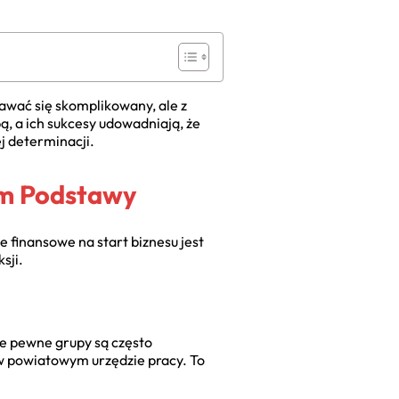
awać się skomplikowany, ale z
ą, a ich sukcesy udowadniają, że
j determinacji.
um Podstawy
e finansowe na start biznesu jest
sji.
le pewne grupy są często
 w powiatowym urzędzie pracy. To