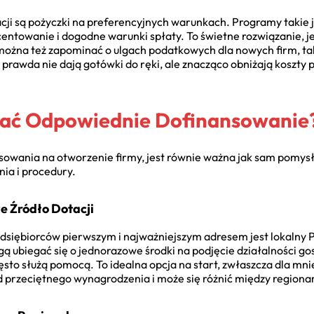
ji są pożyczki na preferencyjnych warunkach. Programy takie 
centowanie i dogodne warunki spłaty. To świetne rozwiązanie, je
ie można też zapominać o ulgach podatkowych dla nowych firm, tak
o prawda nie dają gotówki do ręki, ale znacząco obniżają koszty
rać Odpowiednie Dofinansowanie
owania na otworzenie firmy, jest równie ważna jak sam pomysł n
ia i procedury.
e Źródło Dotacji
edsiębiorców pierwszym i najważniejszym adresem jest lokalny 
ą ubiegać się o jednorazowe środki na podjęcie działalności go
ęsto służą pomocą. To idealna opcja na start, zwłaszcza dla mni
 przeciętnego wynagrodzenia i może się różnić między regiona