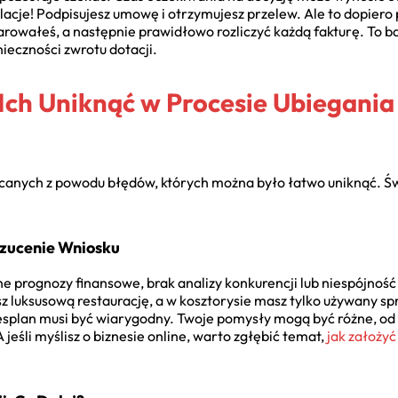
ulacje! Podpisujesz umowę i otrzymujesz przelew. Ale to dopier
larowałeś, a następnie prawidłowo rozliczyć każdą fakturę. To b
eczności zwrotu dotacji.
 Ich Uniknąć w Procesie Ubiegania 
zucanych z powodu błędów, których można było łatwo uniknąć. 
rzucenie Wniosku
zne prognozy finansowe, brak analizy konkurencji lub niespójno
sz luksusową restaurację, a w kosztorysie masz tylko używany sprz
esplan musi być wiarygodny. Twoje pomysły mogą być różne, od
A jeśli myślisz o biznesie online, warto zgłębić temat,
jak założyć