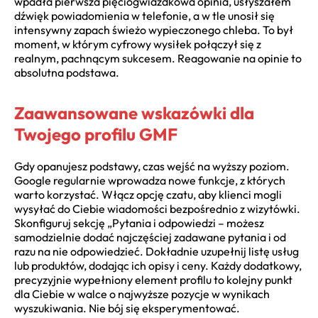
wpadła pierwsza pięciogwiazdkowa opinia, usłyszałem
dźwięk powiadomienia w telefonie, a w tle unosił się
intensywny zapach świeżo wypieczonego chleba. To był
moment, w którym cyfrowy wysiłek połączył się z
realnym, pachnącym sukcesem. Reagowanie na opinie to
absolutna podstawa.
Zaawansowane wskazówki dla
Twojego profilu GMF
Gdy opanujesz podstawy, czas wejść na wyższy poziom.
Google regularnie wprowadza nowe funkcje, z których
warto korzystać. Włącz opcję czatu, aby klienci mogli
wysyłać do Ciebie wiadomości bezpośrednio z wizytówki.
Skonfiguruj sekcję „Pytania i odpowiedzi – możesz
samodzielnie dodać najczęściej zadawane pytania i od
razu na nie odpowiedzieć. Dokładnie uzupełnij listę usług
lub produktów, dodając ich opisy i ceny. Każdy dodatkowy,
precyzyjnie wypełniony element profilu to kolejny punkt
dla Ciebie w walce o najwyższe pozycje w wynikach
wyszukiwania. Nie bój się eksperymentować.