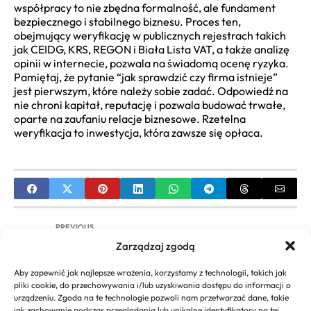
współpracy to nie zbędna formalność, ale fundament
bezpiecznego i stabilnego biznesu. Proces ten,
obejmujący weryfikację w publicznych rejestrach takich
jak CEIDG, KRS, REGON i Biała Lista VAT, a także analizę
opinii w internecie, pozwala na świadomą ocenę ryzyka.
Pamiętaj, że pytanie “jak sprawdzić czy firma istnieje”
jest pierwszym, które należy sobie zadać. Odpowiedź na
nie chroni kapitał, reputację i pozwala budować trwałe,
oparte na zaufaniu relacje biznesowe. Rzetelna
weryfikacja to inwestycja, która zawsze się opłaca.
PREVIOUS
Zarządzaj zgodą
Jak sprawdzić NIP niemieckiej firmy online?
Weryfikacja USt-IdNr
Aby zapewnić jak najlepsze wrażenia, korzystamy z technologii, takich jak
pliki cookie, do przechowywania i/lub uzyskiwania dostępu do informacji o
NEXT
urządzeniu. Zgoda na te technologie pozwoli nam przetwarzać dane, takie
jak zachowanie podczas przeglądania lub unikalne identyfikatory na tej