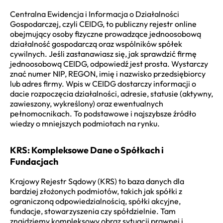
Centralna Ewidencja i Informacja o Działalności
Gospodarczej, czyli CEIDG, to publiczny rejestr online
obejmujący osoby fizyczne prowadzące jednoosobową
działalność gospodarczą oraz wspólników spółek
cywilnych. Jeśli zastanawiasz się, jak sprawdzić firmę
jednoosobową CEIDG, odpowiedź jest prosta. Wystarczy
znać numer NIP, REGON, imię i nazwisko przedsiębiorcy
lub adres firmy. Wpis w CEIDG dostarczy informacji o
dacie rozpoczęcia działalności, adresie, statusie (aktywny,
zawieszony, wykreślony) oraz ewentualnych
pełnomocnikach. To podstawowe i najszybsze źródło
wiedzy o mniejszych podmiotach na rynku.
KRS: Kompleksowe Dane o Spółkach i
Fundacjach
Krajowy Rejestr Sądowy (KRS) to baza danych dla
bardziej złożonych podmiotów, takich jak spółki z
ograniczoną odpowiedzialnością, spółki akcyjne,
fundacje, stowarzyszenia czy spółdzielnie. Tam
znajdziemy kompleksowy obraz sytuacji prawnej i