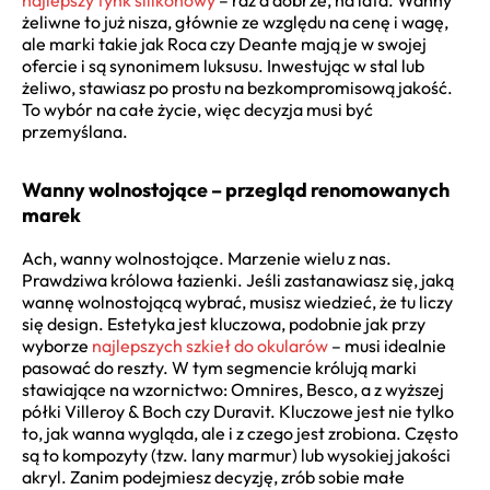
najlepszy tynk silikonowy
– raz a dobrze, na lata. Wanny
żeliwne to już nisza, głównie ze względu na cenę i wagę,
ale marki takie jak Roca czy Deante mają je w swojej
ofercie i są synonimem luksusu. Inwestując w stal lub
żeliwo, stawiasz po prostu na bezkompromisową jakość.
To wybór na całe życie, więc decyzja musi być
przemyślana.
Wanny wolnostojące – przegląd renomowanych
marek
Ach, wanny wolnostojące. Marzenie wielu z nas.
Prawdziwa królowa łazienki. Jeśli zastanawiasz się, jaką
wannę wolnostojącą wybrać, musisz wiedzieć, że tu liczy
się design. Estetyka jest kluczowa, podobnie jak przy
wyborze
najlepszych szkieł do okularów
– musi idealnie
pasować do reszty. W tym segmencie królują marki
stawiające na wzornictwo: Omnires, Besco, a z wyższej
półki Villeroy & Boch czy Duravit. Kluczowe jest nie tylko
to, jak wanna wygląda, ale i z czego jest zrobiona. Często
są to kompozyty (tzw. lany marmur) lub wysokiej jakości
akryl. Zanim podejmiesz decyzję, zrób sobie małe