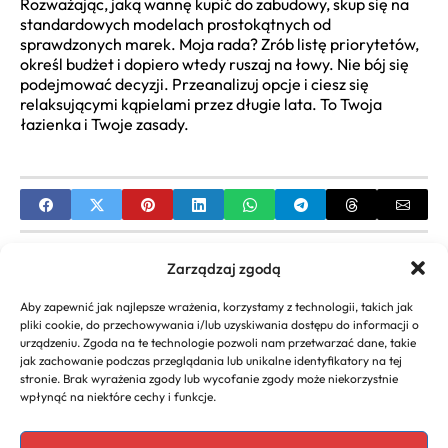
Rozważając, jaką wannę kupić do zabudowy, skup się na
standardowych modelach prostokątnych od
sprawdzonych marek. Moja rada? Zrób listę priorytetów,
określ budżet i dopiero wtedy ruszaj na łowy. Nie bój się
podejmować decyzji. Przeanalizuj opcje i ciesz się
relaksującymi kąpielami przez długie lata. To Twoja
łazienka i Twoje zasady.
PREVIOUS
Zarządzaj zgodą
Jak sprawdzić zwrot podatku PIT-11 – Poradnik
Aby zapewnić jak najlepsze wrażenia, korzystamy z technologii, takich jak
online
pliki cookie, do przechowywania i/lub uzyskiwania dostępu do informacji o
urządzeniu. Zgoda na te technologie pozwoli nam przetwarzać dane, takie
NEXT
jak zachowanie podczas przeglądania lub unikalne identyfikatory na tej
stronie. Brak wyrażenia zgody lub wycofanie zgody może niekorzystnie
Ranking firm kurierskich – Jak wybrać najlepszą?
wpłynąć na niektóre cechy i funkcje.