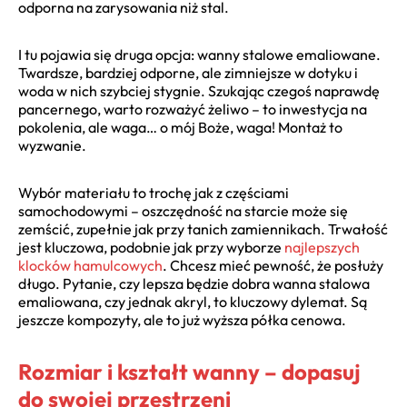
odporna na zarysowania niż stal.
I tu pojawia się druga opcja: wanny stalowe emaliowane.
Twardsze, bardziej odporne, ale zimniejsze w dotyku i
woda w nich szybciej stygnie. Szukając czegoś naprawdę
pancernego, warto rozważyć żeliwo – to inwestycja na
pokolenia, ale waga… o mój Boże, waga! Montaż to
wyzwanie.
Wybór materiału to trochę jak z częściami
samochodowymi – oszczędność na starcie może się
zemścić, zupełnie jak przy tanich zamiennikach. Trwałość
jest kluczowa, podobnie jak przy wyborze
najlepszych
klocków hamulcowych
. Chcesz mieć pewność, że posłuży
długo. Pytanie, czy lepsza będzie dobra wanna stalowa
emaliowana, czy jednak akryl, to kluczowy dylemat. Są
jeszcze kompozyty, ale to już wyższa półka cenowa.
Rozmiar i kształt wanny – dopasuj
do swojej przestrzeni