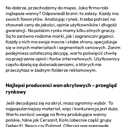
No dobrze, przechodzimy do mięsa. Jaka firma robi
najlepsze wanny? Odpowiedź brzmi: to zależy. Każdy ma
swoich faworytów. Analizując rynek, trzeba patrzeć na
stosunek ceny do jakości, opinie użytkowników i długość
gwarancji. Na polskim rynku mamy kilku silnych graczy.
Są to zarówno rodzime marki, jak i zagraniczni giganci.
Każdy z nich ma swoje mocne i słabe strony, specjalizuje
się w innych materiałach i segmentach cenowych. Zanim
podejmiesz ostateczną decyzję, warto poświęcić chwilę
na przejrzenie opinii i forów internetowych. Użytkownicy
często dzielą się doświadczeniami, o których nie
przeczytasz w żadnym folderze reklamowym.
Najlepsi producenci wan akrylowych – przegląd
rynkowy
Jeśli decydujesz się na akryl, masz ogromny wybór. To
najpopularniejszy materiał, więc i konkurencja jest duża.
Warto zwrócić uwagę na firmy produkujące wanny
polskie, takie jak Cersanit, Koło (obecnie część grupy
Geberit), Besco czy Polimat. Oferują one naprawdę