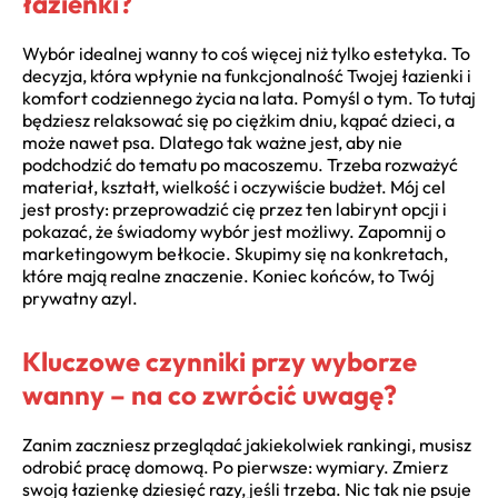
łazienki?
Wybór idealnej wanny to coś więcej niż tylko estetyka. To
decyzja, która wpłynie na funkcjonalność Twojej łazienki i
komfort codziennego życia na lata. Pomyśl o tym. To tutaj
będziesz relaksować się po ciężkim dniu, kąpać dzieci, a
może nawet psa. Dlatego tak ważne jest, aby nie
podchodzić do tematu po macoszemu. Trzeba rozważyć
materiał, kształt, wielkość i oczywiście budżet. Mój cel
jest prosty: przeprowadzić cię przez ten labirynt opcji i
pokazać, że świadomy wybór jest możliwy. Zapomnij o
marketingowym bełkocie. Skupimy się na konkretach,
które mają realne znaczenie. Koniec końców, to Twój
prywatny azyl.
Kluczowe czynniki przy wyborze
wanny – na co zwrócić uwagę?
Zanim zaczniesz przeglądać jakiekolwiek rankingi, musisz
odrobić pracę domową. Po pierwsze: wymiary. Zmierz
swoją łazienkę dziesięć razy, jeśli trzeba. Nic tak nie psuje