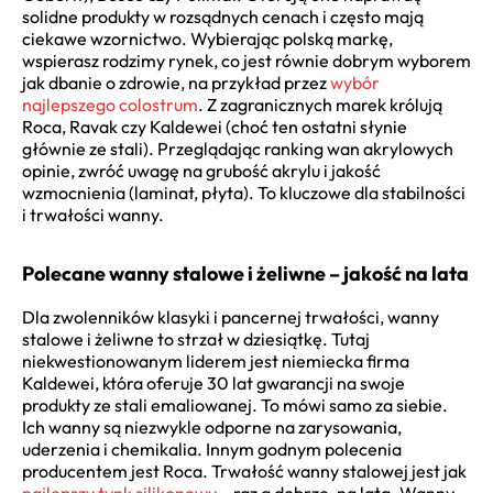
solidne produkty w rozsądnych cenach i często mają
ciekawe wzornictwo. Wybierając polską markę,
wspierasz rodzimy rynek, co jest równie dobrym wyborem
jak dbanie o zdrowie, na przykład przez
wybór
najlepszego colostrum
. Z zagranicznych marek królują
Roca, Ravak czy Kaldewei (choć ten ostatni słynie
głównie ze stali). Przeglądając ranking wan akrylowych
opinie, zwróć uwagę na grubość akrylu i jakość
wzmocnienia (laminat, płyta). To kluczowe dla stabilności
i trwałości wanny.
Polecane wanny stalowe i żeliwne – jakość na lata
Dla zwolenników klasyki i pancernej trwałości, wanny
stalowe i żeliwne to strzał w dziesiątkę. Tutaj
niekwestionowanym liderem jest niemiecka firma
Kaldewei, która oferuje 30 lat gwarancji na swoje
produkty ze stali emaliowanej. To mówi samo za siebie.
Ich wanny są niezwykle odporne na zarysowania,
uderzenia i chemikalia. Innym godnym polecenia
producentem jest Roca. Trwałość wanny stalowej jest jak