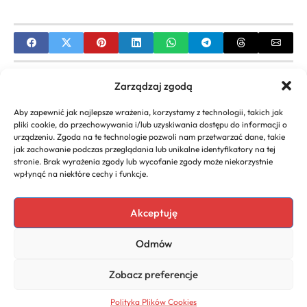
PREVIOUS
Zarządzaj zgodą
Jak kupić akcje firmy poradnik – Proste kroki
Aby zapewnić jak najlepsze wrażenia, korzystamy z technologii, takich jak
pliki cookie, do przechowywania i/lub uzyskiwania dostępu do informacji o
NEXT
urządzeniu. Zgoda na te technologie pozwoli nam przetwarzać dane, takie
jak zachowanie podczas przeglądania lub unikalne identyfikatory na tej
Podatek od umowy o dzieło – Wszystko co musisz
stronie. Brak wyrażenia zgody lub wycofanie zgody może niekorzystnie
wiedzieć
wpłynąć na niektóre cechy i funkcje.
Akceptuję
Copyright 2026. All rights
Polecany program do
Odmów
reserved powered by
faktur
biznescenter.eu
Polityka
Zobacz preferencje
Prywatności
Polityka Plików Cookies