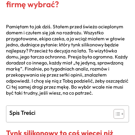
firmę wybrać?
Pamiętam to jak dziś. Stałem przed świeżo ocieplonym
domem i czułem się jak na rozdrożu. Wszystko
przygotowane, ekipa czeka, a ja wciąż miałem w głowie
jedno, dudniące pytanie: który tynk silikonowy będzie
najlepszy? Przecież to decyzja na lata. To wizytówka
domu, jego tarcza ochronna. Presja była ogromna. Każdy
doradzał co innego, każdy miał „tę jedyną, sprawdzoną
markę”. Finalnie, po tygodniach analiz, rozmów i
przekopywania się przez setki opinii, znalazłem
odpowiedź. I chcę się nią z Tobą podzielić, żeby oszczędzić
Ci tej samej drogi przez mękę. Bo wybór wcale nie musi
być taki trudny, jeśli wiesz, na co patrzeć.
Spis Treści
Tynk silikonowy to coś więcej niż