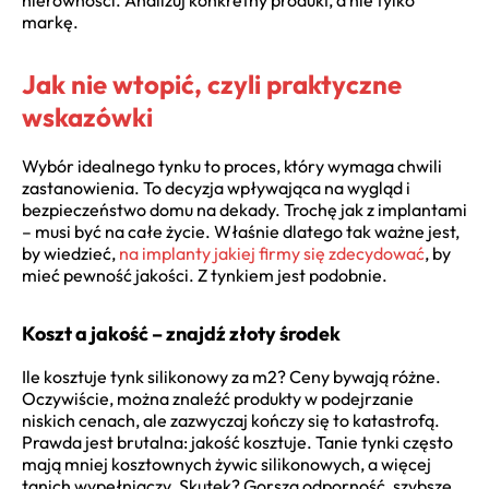
markę.
Jak nie wtopić, czyli praktyczne
wskazówki
Wybór idealnego tynku to proces, który wymaga chwili
zastanowienia. To decyzja wpływająca na wygląd i
bezpieczeństwo domu na dekady. Trochę jak z implantami
– musi być na całe życie. Właśnie dlatego tak ważne jest,
by wiedzieć,
na implanty jakiej firmy się zdecydować
, by
mieć pewność jakości. Z tynkiem jest podobnie.
Koszt a jakość – znajdź złoty środek
Ile kosztuje tynk silikonowy za m2? Ceny bywają różne.
Oczywiście, można znaleźć produkty w podejrzanie
niskich cenach, ale zazwyczaj kończy się to katastrofą.
Prawda jest brutalna: jakość kosztuje. Tanie tynki często
mają mniej kosztownych żywic silikonowych, a więcej
tanich wypełniaczy. Skutek? Gorsza odporność, szybsze