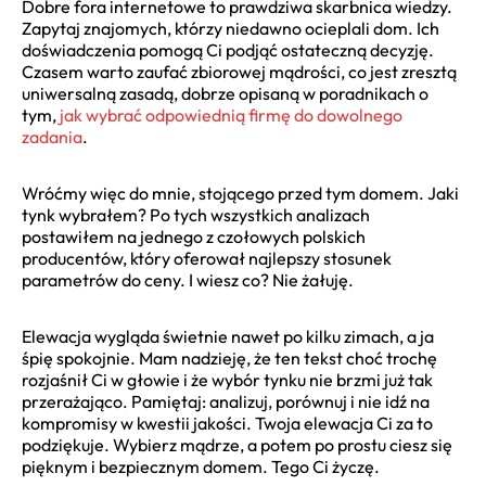
Dobre fora internetowe to prawdziwa skarbnica wiedzy.
Zapytaj znajomych, którzy niedawno ocieplali dom. Ich
doświadczenia pomogą Ci podjąć ostateczną decyzję.
Czasem warto zaufać zbiorowej mądrości, co jest zresztą
uniwersalną zasadą, dobrze opisaną w poradnikach o
tym,
jak wybrać odpowiednią firmę do dowolnego
zadania
.
Wróćmy więc do mnie, stojącego przed tym domem. Jaki
tynk wybrałem? Po tych wszystkich analizach
postawiłem na jednego z czołowych polskich
producentów, który oferował najlepszy stosunek
parametrów do ceny. I wiesz co? Nie żałuję.
Elewacja wygląda świetnie nawet po kilku zimach, a ja
śpię spokojnie. Mam nadzieję, że ten tekst choć trochę
rozjaśnił Ci w głowie i że wybór tynku nie brzmi już tak
przerażająco. Pamiętaj: analizuj, porównuj i nie idź na
kompromisy w kwestii jakości. Twoja elewacja Ci za to
podziękuje. Wybierz mądrze, a potem po prostu ciesz się
pięknym i bezpiecznym domem. Tego Ci życzę.