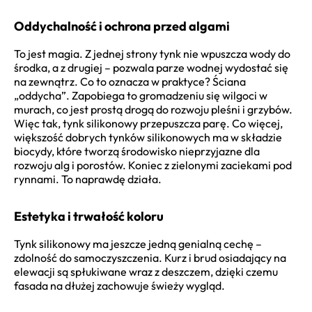
Oddychalność i ochrona przed algami
To jest magia. Z jednej strony tynk nie wpuszcza wody do
środka, a z drugiej – pozwala parze wodnej wydostać się
na zewnątrz. Co to oznacza w praktyce? Ściana
„oddycha”. Zapobiega to gromadzeniu się wilgoci w
murach, co jest prostą drogą do rozwoju pleśni i grzybów.
Więc tak, tynk silikonowy przepuszcza parę. Co więcej,
większość dobrych tynków silikonowych ma w składzie
biocydy, które tworzą środowisko nieprzyjazne dla
rozwoju alg i porostów. Koniec z zielonymi zaciekami pod
rynnami. To naprawdę działa.
Estetyka i trwałość koloru
Tynk silikonowy ma jeszcze jedną genialną cechę –
zdolność do samoczyszczenia. Kurz i brud osiadający na
elewacji są spłukiwane wraz z deszczem, dzięki czemu
fasada na dłużej zachowuje świeży wygląd.