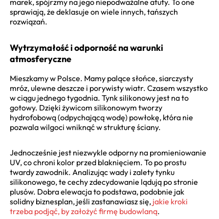
marek, spójrzmy na jego niepodważalne atuty. To one
sprawiają, że deklasuje on wiele innych, tańszych
rozwiązań.
Wytrzymałość i odporność na warunki
atmosferyczne
Mieszkamy w Polsce. Mamy palące słońce, siarczysty
mróz, ulewne deszcze i porywisty wiatr. Czasem wszystko
w ciągu jednego tygodnia. Tynk silikonowy jest na to
gotowy. Dzięki żywicom silikonowym tworzy
hydrofobową (odpychającą wodę) powłokę, która nie
pozwala wilgoci wniknąć w strukturę ściany.
Jednocześnie jest niezwykle odporny na promieniowanie
UV, co chroni kolor przed blaknięciem. To po prostu
twardy zawodnik. Analizując wady i zalety tynku
silikonowego, te cechy zdecydowanie lądują po stronie
plusów. Dobra elewacja to podstawa, podobnie jak
solidny biznesplan, jeśli zastanawiasz się,
jakie kroki
trzeba podjąć, by założyć firmę budowlaną
.