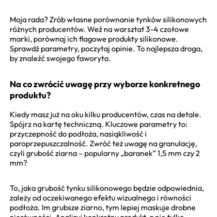
Moja rada? Zrób własne porównanie tynków silikonowych
różnych producentów. Weź na warsztat 3-4 czołowe
marki, porównaj ich flagowe produkty silikonowe.
Sprawdź parametry, poczytaj opinie. To najlepsza droga,
by znaleźć swojego faworyta.
Na co zwrócić uwagę przy wyborze konkretnego
produktu?
Kiedy masz już na oku kilku producentów, czas na detale.
Spójrz na kartę techniczną. Kluczowe parametry to:
przyczepność do podłoża, nasiąkliwość i
paroprzepuszczalność. Zwróć też uwagę na granulację,
czyli grubość ziarna – popularny „baranek” 1,5 mm czy 2
mm?
To, jaka grubość tynku silikonowego będzie odpowiednia,
zależy od oczekiwanego efektu wizualnego i równości
podłoża. Im grubsze ziarno, tym lepiej maskuje drobne
nierówności. Analizuj konkretny produkt, a nie tylko