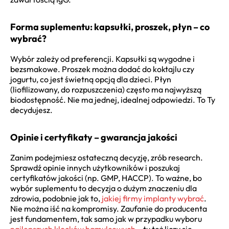
Forma suplementu: kapsułki, proszek, płyn – co
wybrać?
Wybór zależy od preferencji. Kapsułki są wygodne i
bezsmakowe. Proszek można dodać do koktajlu czy
jogurtu, co jest świetną opcją dla dzieci. Płyn
(liofilizowany, do rozpuszczenia) często ma najwyższą
biodostępność. Nie ma jednej, idealnej odpowiedzi. To Ty
decydujesz.
Opinie i certyfikaty – gwarancja jakości
Zanim podejmiesz ostateczną decyzję, zrób research.
Sprawdź opinie innych użytkowników i poszukaj
certyfikatów jakości (np. GMP, HACCP). To ważne, bo
wybór suplementu to decyzja o dużym znaczeniu dla
zdrowia, podobnie jak to,
jakiej firmy implanty wybrać
.
Nie można iść na kompromisy. Zaufanie do producenta
jest fundamentem, tak samo jak w przypadku wyboru
najlepszych klocków hamulcowych
– tu też liczy się