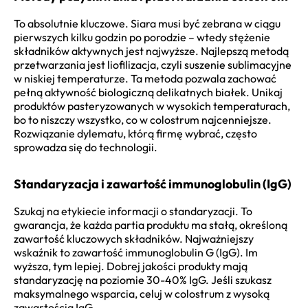
To absolutnie kluczowe. Siara musi być zebrana w ciągu
pierwszych kilku godzin po porodzie – wtedy stężenie
składników aktywnych jest najwyższe. Najlepszą metodą
przetwarzania jest liofilizacja, czyli suszenie sublimacyjne
w niskiej temperaturze. Ta metoda pozwala zachować
pełną aktywność biologiczną delikatnych białek. Unikaj
produktów pasteryzowanych w wysokich temperaturach,
bo to niszczy wszystko, co w colostrum najcenniejsze.
Rozwiązanie dylematu, którą firmę wybrać, często
sprowadza się do technologii.
Standaryzacja i zawartość immunoglobulin (IgG)
Szukaj na etykiecie informacji o standaryzacji. To
gwarancja, że każda partia produktu ma stałą, określoną
zawartość kluczowych składników. Najważniejszy
wskaźnik to zawartość immunoglobulin G (IgG). Im
wyższa, tym lepiej. Dobrej jakości produkty mają
standaryzację na poziomie 30-40% IgG. Jeśli szukasz
maksymalnego wsparcia, celuj w colostrum z wysoką
zawartością IgG.