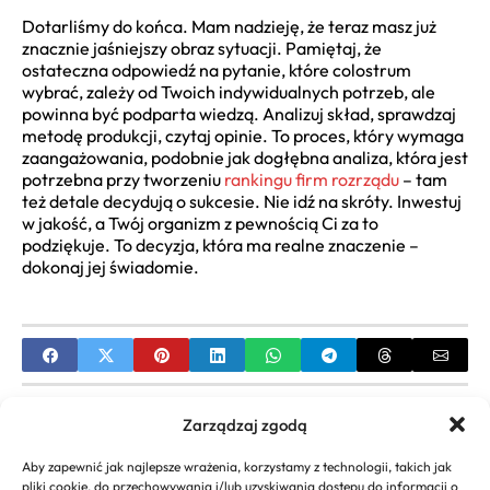
Dotarliśmy do końca. Mam nadzieję, że teraz masz już
znacznie jaśniejszy obraz sytuacji. Pamiętaj, że
ostateczna odpowiedź na pytanie, które colostrum
wybrać, zależy od Twoich indywidualnych potrzeb, ale
powinna być podparta wiedzą. Analizuj skład, sprawdzaj
metodę produkcji, czytaj opinie. To proces, który wymaga
zaangażowania, podobnie jak dogłębna analiza, która jest
potrzebna przy tworzeniu
rankingu firm rozrządu
– tam
też detale decydują o sukcesie. Nie idź na skróty. Inwestuj
w jakość, a Twój organizm z pewnością Ci za to
podziękuje. To decyzja, która ma realne znaczenie –
dokonaj jej świadomie.
PREVIOUS
Zarządzaj zgodą
Jak Uniknąć Podatku od Darowizn na Wesele –
Aby zapewnić jak najlepsze wrażenia, korzystamy z technologii, takich jak
Poradnik
pliki cookie, do przechowywania i/lub uzyskiwania dostępu do informacji o