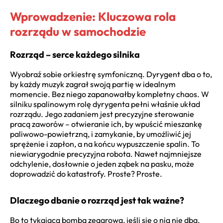
Wprowadzenie: Kluczowa rola
rozrządu w samochodzie
Rozrząd – serce każdego silnika
Wyobraź sobie orkiestrę symfoniczną. Dyrygent dba o to,
by każdy muzyk zagrał swoją partię w idealnym
momencie. Bez niego zapanowałby kompletny chaos. W
silniku spalinowym rolę dyrygenta pełni właśnie układ
rozrządu. Jego zadaniem jest precyzyjne sterowanie
pracą zaworów – otwieranie ich, by wpuścić mieszankę
paliwowo-powietrzną, i zamykanie, by umożliwić jej
sprężenie i zapłon, a na końcu wypuszczenie spalin. To
niewiarygodnie precyzyjna robota. Nawet najmniejsze
odchylenie, dosłownie o jeden ząbek na pasku, może
doprowadzić do katastrofy. Proste? Proste.
Dlaczego dbanie o rozrząd jest tak ważne?
Bo to tykająca bomba zegarowa, jeśli się o nią nie dba.