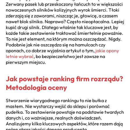
Zerwany pasek lub przeskoczony łańcuch to w większości
nowoczesnych silników kolizyjnych wyrok śmierci. Tłoki
zderzają się z zaworami, niszcząc je, głowicę, a czasem
nawet blok silnika. Naprawa? Często nieopłacalna. Lepiej
kupić drugi silnik. Dlatego właśnie tak kluczowe jest, by
każde takie zestawienie traktować śmiertelnie poważnie.
To nie jest element, na którym można oszczędzać. Nigdy.
Podobnie jak nie oszczędza się na hamulcach czy
oponach, co dobrze wyjaśnia artykuł o tym,
jakie opony
letnie wybrać
, bo bezpieczeństwo jest zawsze na
pierwszym miejscu.
Jak powstaje ranking firm rozrządu?
Metodologia oceny
Stworzenie wiarygodnego rankingu to nie bułka z
masłem. Nie wystarczy wejść do sklepu i porównać
pudełka. To zestawienie powstaje na podstawie twardych
danych i, co ważniejsze, realnych doświadczeń.
Analizujemy kilka kluczowych aspektów, które razem dają
pełen obraz jakości danego producenta.