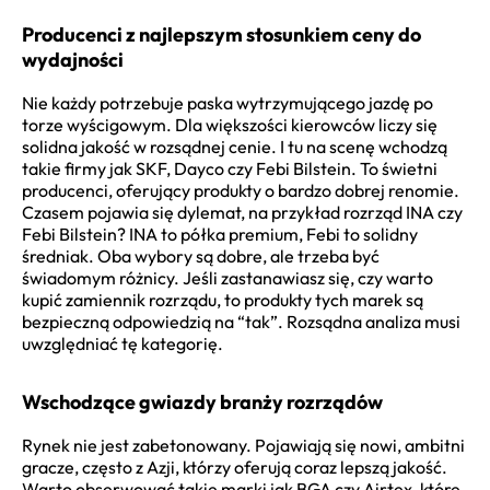
Producenci z najlepszym stosunkiem ceny do
wydajności
Nie każdy potrzebuje paska wytrzymującego jazdę po
torze wyścigowym. Dla większości kierowców liczy się
solidna jakość w rozsądnej cenie. I tu na scenę wchodzą
takie firmy jak SKF, Dayco czy Febi Bilstein. To świetni
producenci, oferujący produkty o bardzo dobrej renomie.
Czasem pojawia się dylemat, na przykład rozrząd INA czy
Febi Bilstein? INA to półka premium, Febi to solidny
średniak. Oba wybory są dobre, ale trzeba być
świadomym różnicy. Jeśli zastanawiasz się, czy warto
kupić zamiennik rozrządu, to produkty tych marek są
bezpieczną odpowiedzią na “tak”. Rozsądna analiza musi
uwzględniać tę kategorię.
Wschodzące gwiazdy branży rozrządów
Rynek nie jest zabetonowany. Pojawiają się nowi, ambitni
gracze, często z Azji, którzy oferują coraz lepszą jakość.
Warto obserwować takie marki jak BGA czy Airtex, które