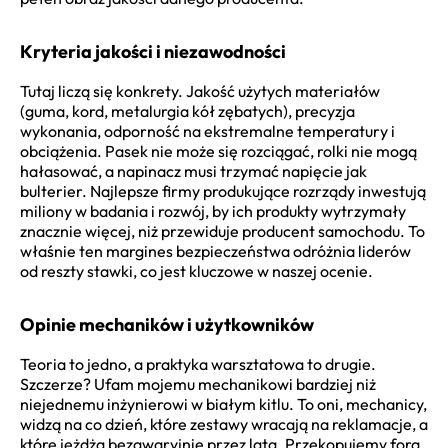
Kryteria jakości i niezawodności
Tutaj liczą się konkrety. Jakość użytych materiałów
(guma, kord, metalurgia kół zębatych), precyzja
wykonania, odporność na ekstremalne temperatury i
obciążenia. Pasek nie może się rozciągać, rolki nie mogą
hałasować, a napinacz musi trzymać napięcie jak
bulterier. Najlepsze firmy produkujące rozrządy inwestują
miliony w badania i rozwój, by ich produkty wytrzymały
znacznie więcej, niż przewiduje producent samochodu. To
właśnie ten margines bezpieczeństwa odróżnia liderów
od reszty stawki, co jest kluczowe w naszej ocenie.
Opinie mechaników i użytkowników
Teoria to jedno, a praktyka warsztatowa to drugie.
Szczerze? Ufam mojemu mechanikowi bardziej niż
niejednemu inżynierowi w białym kitlu. To oni, mechanicy,
widzą na co dzień, które zestawy wracają na reklamacje, a
które jeżdżą bezawaryjnie przez lata. Przekopujemy fora