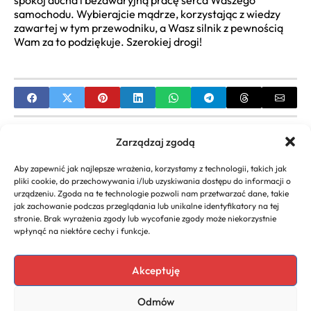
spokój ducha i bezawaryjną pracę serca Waszego
samochodu. Wybierajcie mądrze, korzystając z wiedzy
zawartej w tym przewodniku, a Wasz silnik z pewnością
Wam za to podziękuje. Szerokiej drogi!
PREVIOUS
Zarządzaj zgodą
Jak legalnie uniknąć podatków – Poradnik
Aby zapewnić jak najlepsze wrażenia, korzystamy z technologii, takich jak
pliki cookie, do przechowywania i/lub uzyskiwania dostępu do informacji o
NEXT
urządzeniu. Zgoda na te technologie pozwoli nam przetwarzać dane, takie
jak zachowanie podczas przeglądania lub unikalne identyfikatory na tej
Jak Uniknąć Podatku od Darowizny – Proste
stronie. Brak wyrażenia zgody lub wycofanie zgody może niekorzystnie
Sposoby
wpłynąć na niektóre cechy i funkcje.
Akceptuję
Copyright 2026. All rights
Polecany program do
Odmów
reserved powered by