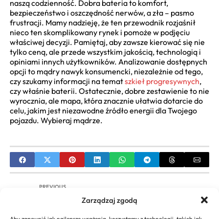
naszą codzienność. Dobra bateria to komfort,
bezpieczeństwo i oszczędność nerwów, a zła – pasmo
frustracji. Mamy nadzieję, że ten przewodnik rozjaśnił
nieco ten skomplikowany rynek i pomoże w podjęciu
właściwej decyzji. Pamiętaj, aby zawsze kierować się nie
tylko ceną, ale przede wszystkim jakością, technologią i
opiniami innych użytkowników. Analizowanie dostępnych
opcji to mądry nawyk konsumencki, niezależnie od tego,
czy szukamy informacji na temat
szkieł progresywnych
,
czy właśnie baterii. Ostatecznie, dobre zestawienie to nie
wyrocznia, ale mapa, która znacznie ułatwia dotarcie do
celu, jakim jest niezawodne źródło energii dla Twojego
pojazdu. Wybieraj mądrze.
PREVIOUS
Zarządzaj zgodą
Jak Sprawdzić Dochody Firmy – Kompletny
Poradnik
Aby zapewnić jak najlepsze wrażenia, korzystamy z technologii, takich jak