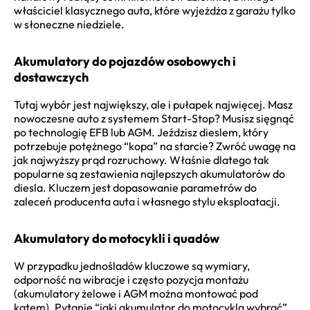
właściciel klasycznego auta, które wyjeżdża z garażu tylko
w słoneczne niedziele.
Akumulatory do pojazdów osobowych i
dostawczych
Tutaj wybór jest największy, ale i pułapek najwięcej. Masz
nowoczesne auto z systemem Start-Stop? Musisz sięgnąć
po technologię EFB lub AGM. Jeździsz dieslem, który
potrzebuje potężnego “kopa” na starcie? Zwróć uwagę na
jak najwyższy prąd rozruchowy. Właśnie dlatego tak
popularne są zestawienia najlepszych akumulatorów do
diesla. Kluczem jest dopasowanie parametrów do
zaleceń producenta auta i własnego stylu eksploatacji.
Akumulatory do motocykli i quadów
W przypadku jednośladów kluczowe są wymiary,
odporność na wibracje i często pozycja montażu
(akumulatory żelowe i AGM można montować pod
kątem). Pytanie “jaki akumulator do motocykla wybrać”