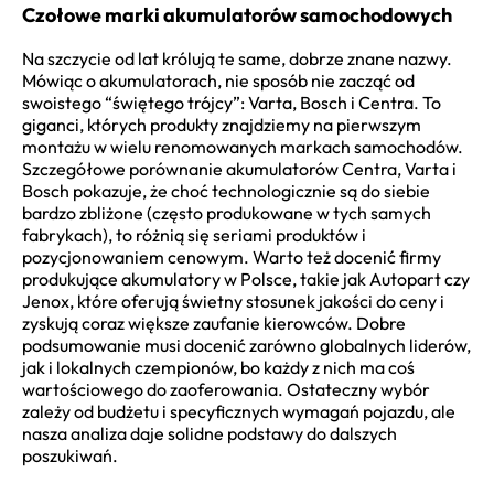
Czołowe marki akumulatorów samochodowych
Na szczycie od lat królują te same, dobrze znane nazwy.
Mówiąc o akumulatorach, nie sposób nie zacząć od
swoistego “świętego trójcy”: Varta, Bosch i Centra. To
giganci, których produkty znajdziemy na pierwszym
montażu w wielu renomowanych markach samochodów.
Szczegółowe porównanie akumulatorów Centra, Varta i
Bosch pokazuje, że choć technologicznie są do siebie
bardzo zbliżone (często produkowane w tych samych
fabrykach), to różnią się seriami produktów i
pozycjonowaniem cenowym. Warto też docenić firmy
produkujące akumulatory w Polsce, takie jak Autopart czy
Jenox, które oferują świetny stosunek jakości do ceny i
zyskują coraz większe zaufanie kierowców. Dobre
podsumowanie musi docenić zarówno globalnych liderów,
jak i lokalnych czempionów, bo każdy z nich ma coś
wartościowego do zaoferowania. Ostateczny wybór
zależy od budżetu i specyficznych wymagań pojazdu, ale
nasza analiza daje solidne podstawy do dalszych
poszukiwań.