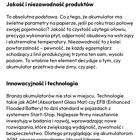
Jakość i niezawodność produktów
To absolutna podstawa. Co z tego, że akumulator ma
świetne parametry na papierze, jeśli po roku traci połowę
swojej pojemności? Jakość to czystość użytego ołowiu,
precyzja wykonania płyt, odporność obudowy na wstrząsy
i ekstremalne temperatury. Niezawodność to z kolei
powtarzalność – pewność, że każdy egzemplarz
schodzący z linii produkcyjnej trzyma ten sam, wysoki
poziom. To właśnie ten element decyduje o tym, czy
akumulator przetrwa dwie zimy, czy pięć.
Innowacyjność i technologia
Branża akumulatorów nie stoi w miejscu. Technologie
takie jak AGM (Absorbent Glass Mat) czy EFB (Enhanced
Flooded Battery) to dziś standard w pojazdach z
systemem Start-Stop. Najlepsze firmy nieustannie
inwestują w badania i rozwój, wprowadzając nowe
rozwiązania, które zwiększają wydajność, żywotność i
bezpieczeństwo. Dlatego przyglądając się akumulatorom
AGM, zawsze sprawdzamy, kto jest liderem