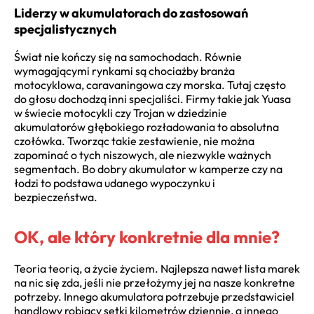
Liderzy w akumulatorach do zastosowań
specjalistycznych
Świat nie kończy się na samochodach. Równie
wymagającymi rynkami są chociażby branża
motocyklowa, caravaningowa czy morska. Tutaj często
do głosu dochodzą inni specjaliści. Firmy takie jak Yuasa
w świecie motocykli czy Trojan w dziedzinie
akumulatorów głębokiego rozładowania to absolutna
czołówka. Tworząc takie zestawienie, nie można
zapominać o tych niszowych, ale niezwykle ważnych
segmentach. Bo dobry akumulator w kamperze czy na
łodzi to podstawa udanego wypoczynku i
bezpieczeństwa.
OK, ale który konkretnie dla mnie?
Teoria teorią, a życie życiem. Najlepsza nawet lista marek
na nic się zda, jeśli nie przełożymy jej na nasze konkretne
potrzeby. Innego akumulatora potrzebuje przedstawiciel
handlowy robiący setki kilometrów dziennie, a innego