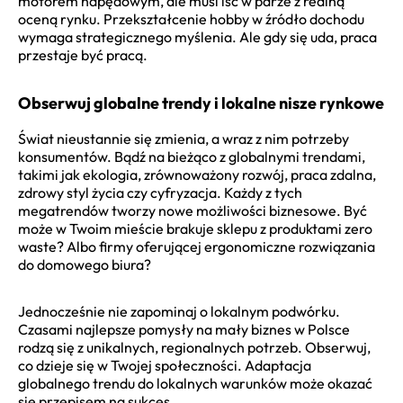
motorem napędowym, ale musi iść w parze z realną
oceną rynku. Przekształcenie hobby w źródło dochodu
wymaga strategicznego myślenia. Ale gdy się uda, praca
przestaje być pracą.
Obserwuj globalne trendy i lokalne nisze rynkowe
Świat nieustannie się zmienia, a wraz z nim potrzeby
konsumentów. Bądź na bieżąco z globalnymi trendami,
takimi jak ekologia, zrównoważony rozwój, praca zdalna,
zdrowy styl życia czy cyfryzacja. Każdy z tych
megatrendów tworzy nowe możliwości biznesowe. Być
może w Twoim mieście brakuje sklepu z produktami zero
waste? Albo firmy oferującej ergonomiczne rozwiązania
do domowego biura?
Jednocześnie nie zapominaj o lokalnym podwórku.
Czasami najlepsze pomysły na mały biznes w Polsce
rodzą się z unikalnych, regionalnych potrzeb. Obserwuj,
co dzieje się w Twojej społeczności. Adaptacja
globalnego trendu do lokalnych warunków może okazać
się przepisem na sukces.