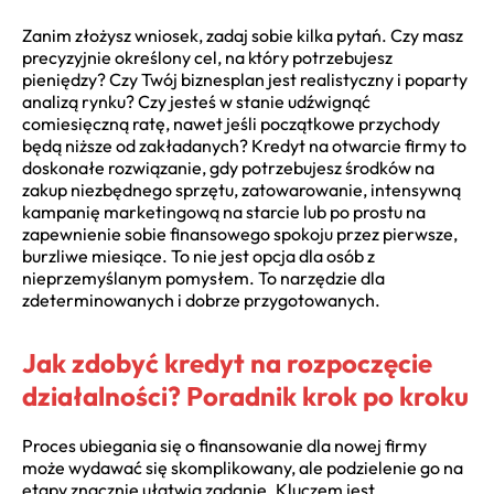
Zanim złożysz wniosek, zadaj sobie kilka pytań. Czy masz
precyzyjnie określony cel, na który potrzebujesz
pieniędzy? Czy Twój biznesplan jest realistyczny i poparty
analizą rynku? Czy jesteś w stanie udźwignąć
comiesięczną ratę, nawet jeśli początkowe przychody
będą niższe od zakładanych? Kredyt na otwarcie firmy to
doskonałe rozwiązanie, gdy potrzebujesz środków na
zakup niezbędnego sprzętu, zatowarowanie, intensywną
kampanię marketingową na starcie lub po prostu na
zapewnienie sobie finansowego spokoju przez pierwsze,
burzliwe miesiące. To nie jest opcja dla osób z
nieprzemyślanym pomysłem. To narzędzie dla
zdeterminowanych i dobrze przygotowanych.
Jak zdobyć kredyt na rozpoczęcie
działalności? Poradnik krok po kroku
Proces ubiegania się o finansowanie dla nowej firmy
może wydawać się skomplikowany, ale podzielenie go na
etapy znacznie ułatwia zadanie. Kluczem jest